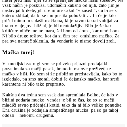
našel pred hišo, kjer so se sprehajale mačke naših sosedov. Na
vsak način je poskušal udomačiti kakšno od njih, zato jim je
nastavljal brikete, jih ure in ure čakal “v zasedi”, da bi se s
katero zbližal, da bi se mu pustila pobožati … In če je kdo
prišel mimo in splašil mačkona, ki je ravno takrat vohljal za
hrano v njegovi bližini, je bil neutolažljiv. Bilo je že kar
kritično: nihče me ne mara, šel bom od doma, kar umrl bom.
Ni bilo druge rešitve, kot da si čim prej omislimo mačko. Za
psa sva namreč sklenila, da vendarle še nismo dovolj zreli.
Mačka torej!
V kmetijski zadrugi sem se pri zelo prijazni prodajalki
pozanimala za mačji pesek, hrano in osnove preživetja z
mačko v hiši. Ko sem si že približno predstavljala, kako bo to
izgledalo, pa smo morali dobiti še dejansko mačko, kar sredi
karantene ni bilo tako preprosto.
Kakšna dva tedna sem vsak dan spremljala Bolho, če kdo v
bližini podarja mucko, vendar je bil to čas, ko so se mačji
mladiči ravno pričenjali kotiti, tako da ni bilo veliko ponudbe.
Ena družina je oddajala simpatičnega mucka, pa so ga takoj
oddali – nekomu drugemu.