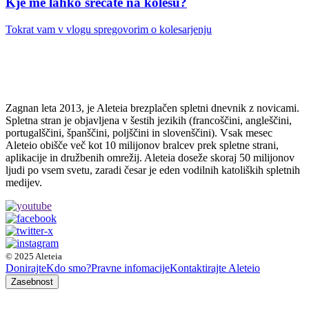
Kje me lahko srečate na kolesu?
Tokrat vam v vlogu spregovorim o kolesarjenju
Zagnan leta 2013, je Aleteia brezplačen spletni dnevnik z novicami.
Spletna stran je objavljena v šestih jezikih (francoščini, angleščini,
portugalščini, španščini, poljščini in slovenščini). Vsak mesec
Aleteio obišče več kot 10 milijonov bralcev prek spletne strani,
aplikacije in družbenih omrežij. Aleteia doseže skoraj 50 milijonov
ljudi po vsem svetu, zaradi česar je eden vodilnih katoliških spletnih
medijev.
© 2025 Aleteia
Donirajte
Kdo smo?
Pravne infomacije
Kontaktirajte Aleteio
Zasebnost