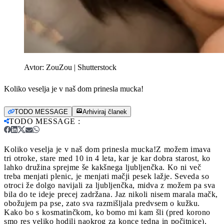
Avtor:
ZouZou | Shutterstock
Koliko veselja je v naš dom prinesla mucka!
TODO MESSAGE
Arhiviraj članek
TODO MESSAGE
:
Koliko veselja je v naš dom prinesla mucka!
Z možem imava
tri otroke, stare med 10 in 4 leta, kar je kar dobra starost, ko
lahko družina sprejme še kakšnega ljubljenčka. Ko ni več
treba menjati plenic, je menjati mačji pesek lažje. Seveda so
otroci že dolgo navijali za ljubljenčka, midva z možem pa sva
bila do te ideje precej zadržana. Jaz nikoli nisem marala mačk,
obožujem pa pse, zato sva razmišljala predvsem o kužku.
Kako bo s kosmatinčkom, ko bomo mi kam šli (pred korono
smo res veliko hodili naokrog za konce tedna in počitnice),