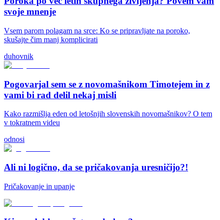
Poroka po več letih skupnega življenja? Povem vam
svoje mnenje
Vsem parom polagam na srce: Ko se pripravljate na poroko,
skušajte čim manj komplicirati
duhovnik
Pogovarjal sem se z novomašnikom Timotejem in z
vami bi rad delil nekaj misli
Kako razmišlja eden od letošnjih slovenskih novomašnikov? O tem
v tokratnem videu
odnosi
Ali ni logično, da se pričakovanja uresničijo?!
Pričakovanje in upanje