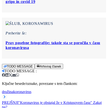
gripo in covid 19
Preberite še:
Prav posebne fotografije: takole sta se poročila v času
koronavirusa
TODO MESSAGE
Arhiviraj članek
TODO MESSAGE
:
Ključne besede/oznake, povezane s tem člankom:
družina
koronavirus
PREJŠNJI
"Koronavirus je obstajal že v Kristusovem času" Zakaj
pa?