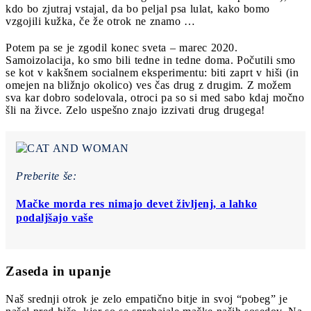
kdo bo zjutraj vstajal, da bo peljal psa lulat, kako bomo
vzgojili kužka, če že otrok ne znamo …
Potem pa se je zgodil konec sveta – marec 2020.
Samoizolacija, ko smo bili tedne in tedne doma. Počutili smo
se kot v kakšnem socialnem eksperimentu: biti zaprt v hiši (in
omejen na bližnjo okolico) ves čas drug z drugim. Z možem
sva kar dobro sodelovala, otroci pa so si med sabo kdaj močno
šli na živce. Zelo uspešno znajo izzivati drug drugega!
Preberite še:
Mačke morda res nimajo devet življenj, a lahko
podaljšajo vaše
Zaseda in upanje
Naš srednji otrok je zelo empatično bitje in svoj “pobeg” je