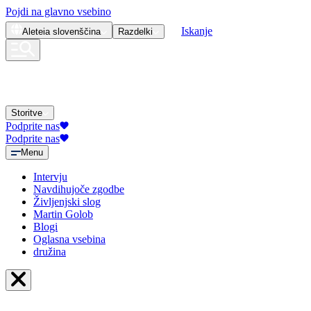
Pojdi na glavno vsebino
Iskanje
Aleteia
slovenščina
Razdelki
Storitve
Podprite nas
Podprite nas
Menu
Intervju
Navdihujoče zgodbe
Življenjski slog
Martin Golob
Blogi
Oglasna vsebina
družina