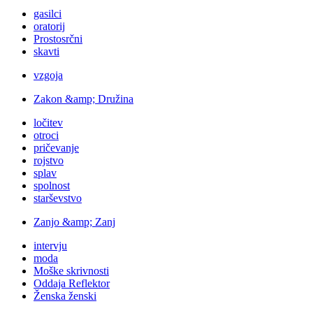
gasilci
oratorij
Prostosrčni
skavti
vzgoja
Zakon &amp; Družina
ločitev
otroci
pričevanje
rojstvo
splav
spolnost
starševstvo
Zanjo &amp; Zanj
intervju
moda
Moške skrivnosti
Oddaja Reflektor
Ženska ženski