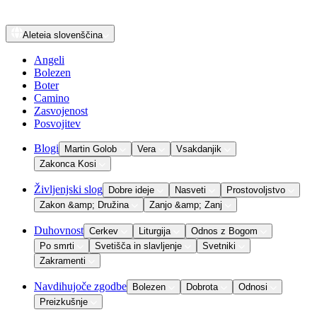
Aleteia
slovenščina
Angeli
Bolezen
Boter
Camino
Zasvojenost
Posvojitev
Blogi
Martin Golob
Vera
Vsakdanjik
Zakonca Kosi
Življenjski slog
Dobre ideje
Nasveti
Prostovoljstvo
Zakon &amp; Družina
Zanjo &amp; Zanj
Duhovnost
Cerkev
Liturgija
Odnos z Bogom
Po smrti
Svetišča in slavljenje
Svetniki
Zakramenti
Navdihujoče zgodbe
Bolezen
Dobrota
Odnosi
Preizkušnje