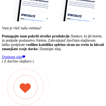
Vam je všeč naša vsebina?
Pomagajte nam pokriti stroške produkcije
člankov, ki jih berete,
in podprite poslanstvo Aleteia. Zahvaljujoč davčnim olajšavam
lahko podpirate
vodilno katoliško spletno stran na svetu in hkrati
zmanjšate svoje davke.
Donirajte zdaj.
Doniram zdaj
( Z davčno olajšavo )