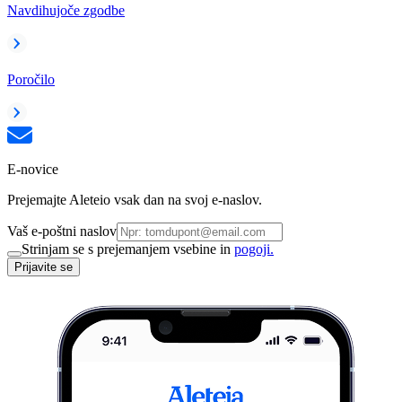
Navdihujoče zgodbe
Poročilo
E-novice
Prejemajte Aleteio vsak dan na svoj e-naslov.
Vaš e-poštni naslov
Strinjam se s prejemanjem vsebine in
pogoji.
Prijavite se