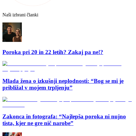
Naši izbrani članki
Poroka pri 20 in 22 letih? Zakaj pa ne!?
Mlada žena o izkušnji neplodnosti: “Bog se mi je
približal v mojem trpljenju”
Zakonca in fotografa: “Najlepša poroka ni nujno
tista, kjer ne gre nič narobe”