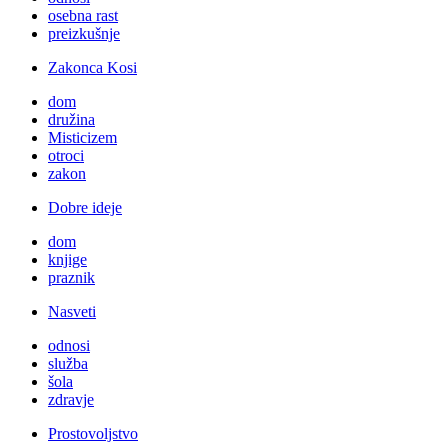
osebna rast
preizkušnje
Zakonca Kosi
dom
družina
Misticizem
otroci
zakon
Dobre ideje
dom
knjige
praznik
Nasveti
odnosi
služba
šola
zdravje
Prostovoljstvo