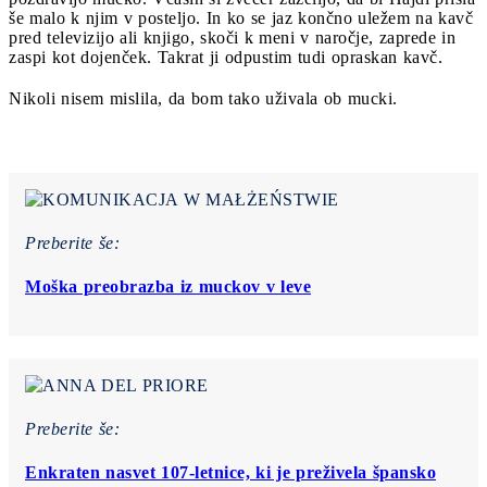
še malo k njim v posteljo. In ko se jaz končno uležem na kavč
pred televizijo ali knjigo, skoči k meni v naročje, zaprede in
zaspi kot dojenček. Takrat ji odpustim tudi opraskan kavč.
Nikoli nisem mislila, da bom tako uživala ob mucki.
Preberite še:
Moška preobrazba iz muckov v leve
Preberite še:
Enkraten nasvet 107-letnice, ki je preživela špansko