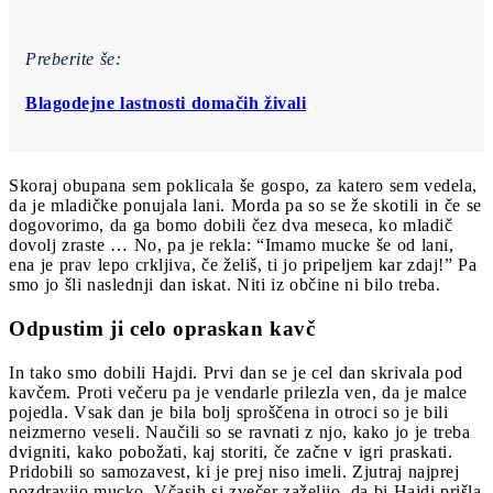
Preberite še:
Blagodejne lastnosti domačih živali
Skoraj obupana sem poklicala še gospo, za katero sem vedela,
da je mladičke ponujala lani. Morda pa so se že skotili in če se
dogovorimo, da ga bomo dobili čez dva meseca, ko mladič
dovolj zraste … No, pa je rekla: “Imamo mucke še od lani,
ena je prav lepo crkljiva, če želiš, ti jo pripeljem kar zdaj!” Pa
smo jo šli naslednji dan iskat. Niti iz občine ni bilo treba.
Odpustim ji celo opraskan kavč
In tako smo dobili Hajdi. Prvi dan se je cel dan skrivala pod
kavčem. Proti večeru pa je vendarle prilezla ven, da je malce
pojedla. Vsak dan je bila bolj sproščena in otroci so je bili
neizmerno veseli. Naučili so se ravnati z njo, kako jo je treba
dvigniti, kako pobožati, kaj storiti, če začne v igri praskati.
Pridobili so samozavest, ki je prej niso imeli. Zjutraj najprej
pozdravijo mucko. Včasih si zvečer zaželijo, da bi Hajdi prišla