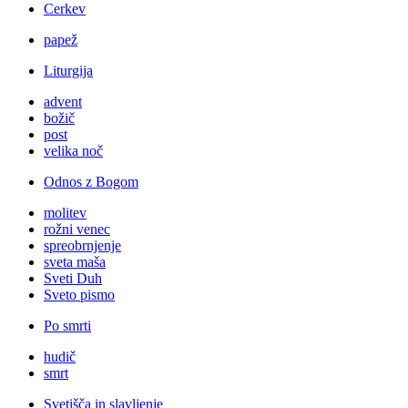
Cerkev
papež
Liturgija
advent
božič
post
velika noč
Odnos z Bogom
molitev
rožni venec
spreobrnjenje
sveta maša
Sveti Duh
Sveto pismo
Po smrti
hudič
smrt
Svetišča in slavljenje