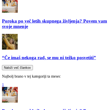
Poroka po več letih skupnega življenja? Povem vam
svoje mnenje
“Če imaš nekoga rad, se mu ni težko posvetiti”
Naloži več člankov
Najbolj brano v tej kategoriji ta mesec
1