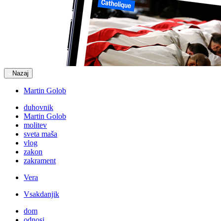
Nazaj
Martin Golob
duhovnik
Martin Golob
molitev
sveta maša
vlog
zakon
zakrament
Vera
Vsakdanjik
dom
odnosi