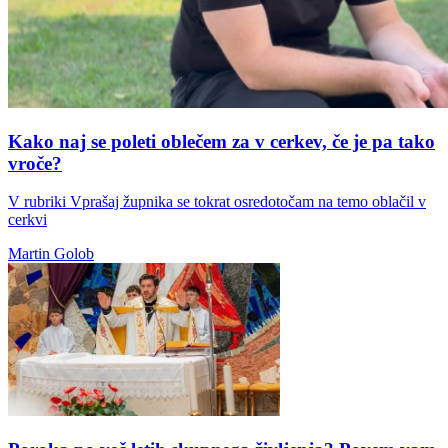
Kako naj se poleti oblečem za v cerkev, če je pa tako
vroče?
V rubriki Vprašaj župnika se tokrat osredotočam na temo oblačil v
cerkvi
Martin Golob