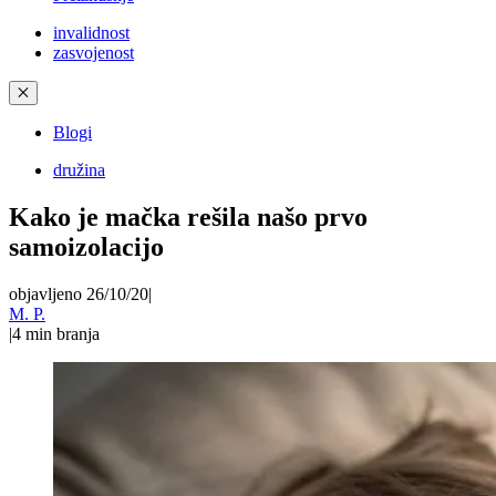
invalidnost
zasvojenost
✕
Blogi
družina
Kako je mačka rešila našo prvo
samoizolacijo
objavljeno 26/10/20
|
M. P.
|
4
min branja