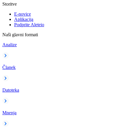
Storitve
E-novice
Aplikacija
Podprite Aleteio
Naši glavni formati
Analize
Članek
Datoteka
Mnenja