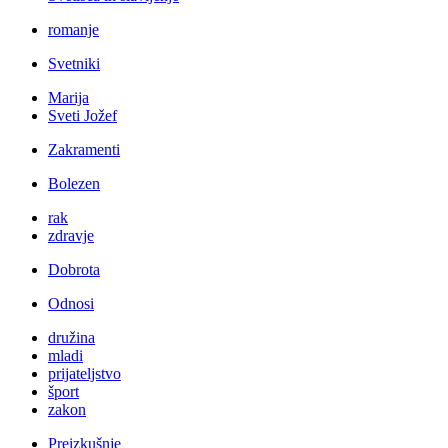
romanje
Svetniki
Marija
Sveti Jožef
Zakramenti
Bolezen
rak
zdravje
Dobrota
Odnosi
družina
mladi
prijateljstvo
šport
zakon
Preizkušnje