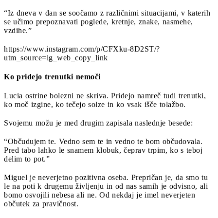
“Iz dneva v dan se soočamo z različnimi situacijami, v katerih
se učimo prepoznavati poglede, kretnje, znake, nasmehe,
vzdihe.”
https://www.instagram.com/p/CFXku-8D2ST/?
utm_source=ig_web_copy_link
Ko pridejo trenutki nemoči
Lucia ostrine bolezni ne skriva. Pridejo namreč tudi trenutki,
ko moč izgine, ko tečejo solze in ko vsak išče tolažbo.
Svojemu možu je med drugim zapisala naslednje besede:
“Občudujem te. Vedno sem te in vedno te bom občudovala.
Pred tabo lahko le snamem klobuk, čeprav trpim, ko s teboj
delim to pot.”
Miguel je neverjetno pozitivna oseba. Prepričan je, da smo tu
le na poti k drugemu življenju in od nas samih je odvisno, ali
bomo osvojili nebesa ali ne. Od nekdaj je imel neverjeten
občutek za pravičnost.