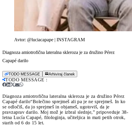
Avtor:
@luciacapape | INSTAGRAM
Diagnoza amiotrofična lateralna skleroza je za družino Pérez
Capapé darilo
TODO MESSAGE
Arhiviraj članek
TODO MESSAGE
:
Diagnoza amiotrofična lateralna skleroza je za družino Pérez
Capapé darilo
“Bolečino sprejmeš ali pa je ne sprejmeš. In ko
se odločiš, da jo sprejmeš in objameš, ugotoviš, da je
pravzaprav darilo. Moj mož je izbral slednje,” pripoveduje 38-
letna Lucía Capapé, filologinja, učiteljica in mati petih otrok,
starih od 6 do 15 let.