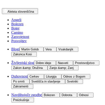
Aleteia
slovenščina
Angeli
Bolezen
Boter
Camino
Zasvojenost
Posvojitev
Blogi
Martin Golob
Vera
Vsakdanjik
Zakonca Kosi
Življenjski slog
Dobre ideje
Nasveti
Prostovoljstvo
Zakon &amp; Družina
Zanjo &amp; Zanj
Duhovnost
Cerkev
Liturgija
Odnos z Bogom
Po smrti
Svetišča in slavljenje
Svetniki
Zakramenti
Navdihujoče zgodbe
Bolezen
Dobrota
Odnosi
Preizkušnje