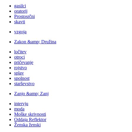
gasilci
oratorij
Prostosrčni
skavti
vzgoja
Zakon &amp; Družina
ločitev
otroci
pričevanje
rojstvo
splav
spolnost
starševstvo
Zanjo &amp; Zanj
intervju
moda
Moške skrivnosti
Oddaja Reflektor
Ženska ženski