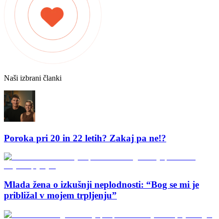
Naši izbrani članki
Poroka pri 20 in 22 letih? Zakaj pa ne!?
Mlada žena o izkušnji neplodnosti: “Bog se mi je
približal v mojem trpljenju”