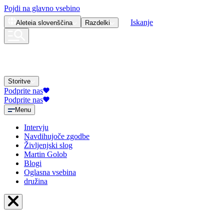
Pojdi na glavno vsebino
Iskanje
Aleteia
slovenščina
Razdelki
Storitve
Podprite nas
Podprite nas
Menu
Intervju
Navdihujoče zgodbe
Življenjski slog
Martin Golob
Blogi
Oglasna vsebina
družina