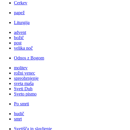
Cerkev
papež
Liturgija
advent
božič
post
velika noč
Odnos z Bogom
molitev
rožni venec
spreobrnjenje
sveta maša
Sveti Duh
Sveto pismo
Po smrti
hudič
smrt
Svetišča in slavljenje