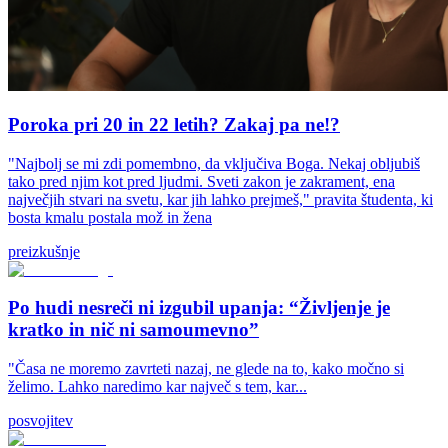
Poroka pri 20 in 22 letih? Zakaj pa ne!?
"Najbolj se mi zdi pomembno, da vključiva Boga. Nekaj obljubiš
tako pred njim kot pred ljudmi. Sveti zakon je zakrament, ena
največjih stvari na svetu, kar jih lahko prejmeš," pravita študenta, ki
bosta kmalu postala mož in žena
preizkušnje
Po hudi nesreči ni izgubil upanja: “Življenje je
kratko in nič ni samoumevno”
"Časa ne moremo zavrteti nazaj, ne glede na to, kako močno si
želimo. Lahko naredimo kar največ s tem, kar...
posvojitev