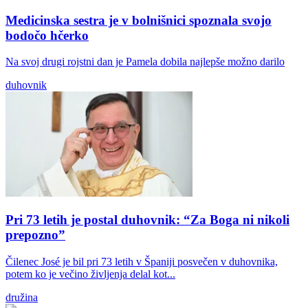
Medicinska sestra je v bolnišnici spoznala svojo
bodočo hčerko
Na svoj drugi rojstni dan je Pamela dobila najlepše možno darilo
duhovnik
Pri 73 letih je postal duhovnik: “Za Boga ni nikoli
prepozno”
Čilenec José je bil pri 73 letih v Španiji posvečen v duhovnika,
potem ko je večino življenja delal kot...
družina