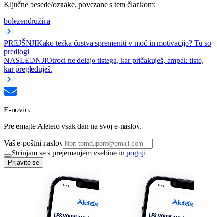
Ključne besede/oznake, povezane s tem člankom:
bolezen
družina
PREJŠNJI
Kako težka čustva spremeniti v moč in motivacijo? Tu so
predlogi
NASLEDNJI
Otroci ne delajo tistega, kar pričakuješ, ampak tisto,
kar pregleduješ.
E-novice
Prejemajte Aleteio vsak dan na svoj e-naslov.
Vaš e-poštni naslov
Strinjam se s prejemanjem vsebine in
pogoji.
Prijavite se