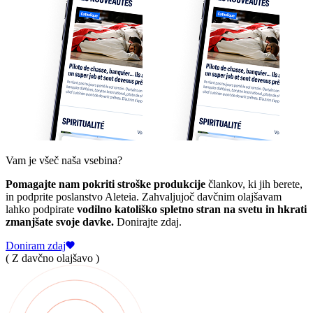
Vam je všeč naša vsebina?
Pomagajte nam pokriti stroške produkcije
člankov, ki jih berete,
in podprite poslanstvo Aleteia. Zahvaljujoč davčnim olajšavam
lahko podpirate
vodilno katoliško spletno stran na svetu in hkrati
zmanjšate svoje davke.
Donirajte zdaj.
Doniram zdaj
( Z davčno olajšavo )