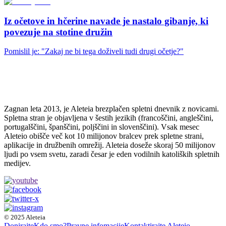
Iz očetove in hčerine navade je nastalo gibanje, ki
povezuje na stotine družin
Pomislil je: "Zakaj ne bi tega doživeli tudi drugi očetje?"
Zagnan leta 2013, je Aleteia brezplačen spletni dnevnik z novicami.
Spletna stran je objavljena v šestih jezikih (francoščini, angleščini,
portugalščini, španščini, poljščini in slovenščini). Vsak mesec
Aleteio obišče več kot 10 milijonov bralcev prek spletne strani,
aplikacije in družbenih omrežij. Aleteia doseže skoraj 50 milijonov
ljudi po vsem svetu, zaradi česar je eden vodilnih katoliških spletnih
medijev.
© 2025 Aleteia
Donirajte
Kdo smo?
Pravne infomacije
Kontaktirajte Aleteio