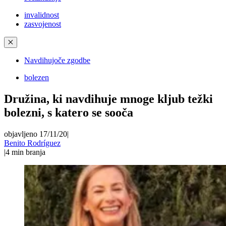
invalidnost
zasvojenost
✕
Navdihujoče zgodbe
bolezen
Družina, ki navdihuje mnoge kljub težki
bolezni, s katero se sooča
objavljeno 17/11/20
|
Benito Rodríguez
|
4
min branja