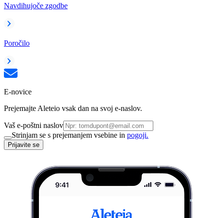
Navdihujoče zgodbe
Poročilo
E-novice
Prejemajte Aleteio vsak dan na svoj e-naslov.
Vaš e-poštni naslov
Strinjam se s prejemanjem vsebine in
pogoji.
Prijavite se