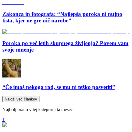
Zakonca in fotografa: “Najlepša poroka ni nujno
tista, kjer ne gre nič narobe”
Poroka po več letih skupnega življenja? Povem vam
svoje mnenje
“Če imaš nekoga rad, se mu ni težko posvetiti”
Naloži več člankov
Najbolj brano v tej kategoriji ta mesec
1