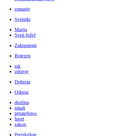
romanje
Svetniki
Marija
Sveti Jožef
Zakramenti
Bolezen
rak
zdravje
Dobrota
Odnosi
družina
mladi
prijateljstvo
šport
zakon
Preizkušnje