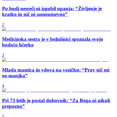
Po hudi nesreči ni izgubil upanja: “Življenje je
kratko in nič ni samoumevno”
2
Medicinska sestra je v bolnišnici spoznala svojo
bodočo hčerko
3
Mlada mamica in vdova na vozičku: “Prav nič mi
ne manjka”
4
Pri 73 letih je postal duhovnik: “Za Boga ni nikoli
prepozno”
5