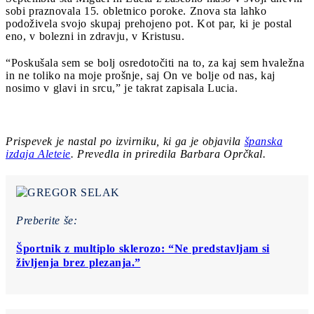
sobi praznovala 15. obletnico poroke. Znova sta lahko
podoživela svojo skupaj prehojeno pot. Kot par, ki je postal
eno, v bolezni in zdravju, v Kristusu.
“Poskušala sem se bolj osredotočiti na to, za kaj sem hvaležna
in ne toliko na moje prošnje, saj On ve bolje od nas, kaj
nosimo v glavi in srcu,” je takrat zapisala Lucia.
Prispevek je nastal po izvirniku, ki ga je objavila
španska
izdaja Aleteie
. Prevedla in priredila Barbara Oprčkal.
Preberite še:
Športnik z multiplo sklerozo: “Ne predstavljam si
življenja brez plezanja.”