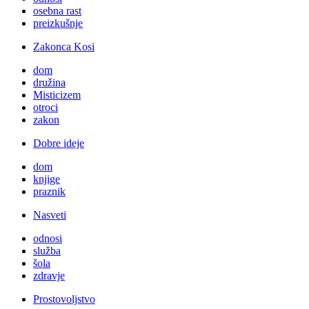
osebna rast
preizkušnje
Zakonca Kosi
dom
družina
Misticizem
otroci
zakon
Dobre ideje
dom
knjige
praznik
Nasveti
odnosi
služba
šola
zdravje
Prostovoljstvo