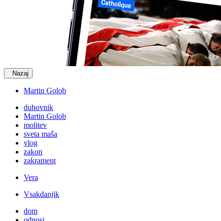
Nazaj
Martin Golob
duhovnik
Martin Golob
molitev
sveta maša
vlog
zakon
zakrament
Vera
Vsakdanjik
dom
odnosi