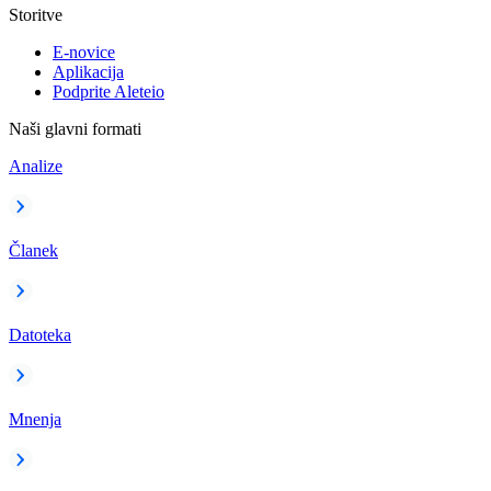
Storitve
E-novice
Aplikacija
Podprite Aleteio
Naši glavni formati
Analize
Članek
Datoteka
Mnenja