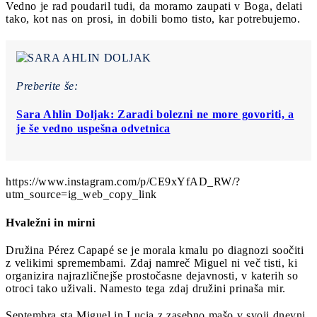
Vedno je rad poudaril tudi, da moramo zaupati v Boga, delati
tako, kot nas on prosi, in dobili bomo tisto, kar potrebujemo.
Preberite še:
Sara Ahlin Doljak: Zaradi bolezni ne more govoriti, a
je še vedno uspešna odvetnica
https://www.instagram.com/p/CE9xYfAD_RW/?
utm_source=ig_web_copy_link
Hvaležni in mirni
Družina Pérez Capapé se je morala kmalu po diagnozi soočiti
z velikimi spremembami. Zdaj namreč Miguel ni več tisti, ki
organizira najrazličnejše prostočasne dejavnosti, v katerih so
otroci tako uživali. Namesto tega zdaj družini prinaša mir.
Septembra sta Miguel in Lucia z zasebno mašo v svoji dnevni