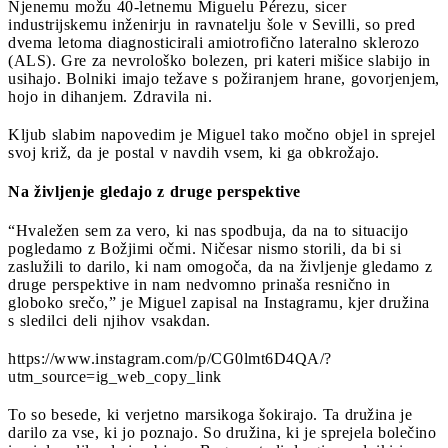
Njenemu možu 40-letnemu Miguelu Pérezu, sicer
industrijskemu inženirju in ravnatelju šole v Sevilli, so pred
dvema letoma diagnosticirali amiotrofično lateralno sklerozo
(ALS). Gre za nevrološko bolezen, pri kateri mišice slabijo in
usihajo. Bolniki imajo težave s požiranjem hrane, govorjenjem,
hojo in dihanjem. Zdravila ni.
Kljub slabim napovedim je Miguel tako močno objel in sprejel
svoj križ, da je postal v navdih vsem, ki ga obkrožajo.
Na življenje gledajo z druge perspektive
“Hvaležen sem za vero, ki nas spodbuja, da na to situacijo
pogledamo z Božjimi očmi. Ničesar nismo storili, da bi si
zaslužili to darilo, ki nam omogoča, da na življenje gledamo z
druge perspektive in nam nedvomno prinaša resnično in
globoko srečo,” je Miguel zapisal na Instagramu, kjer družina
s sledilci deli njihov vsakdan.
https://www.instagram.com/p/CG0lmt6D4QA/?
utm_source=ig_web_copy_link
To so besede, ki verjetno marsikoga šokirajo. Ta družina je
darilo za vse, ki jo poznajo. So družina, ki je sprejela bolečino