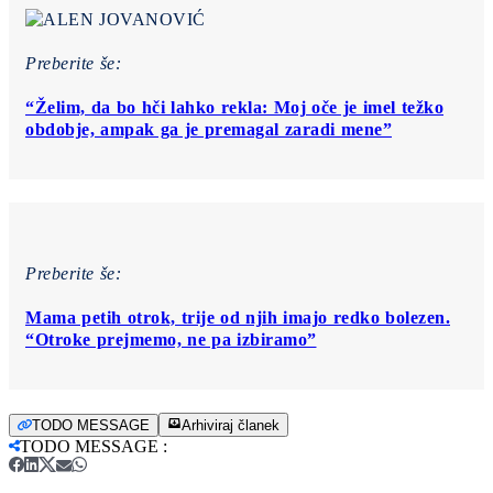
Preberite še:
“Želim, da bo hči lahko rekla: Moj oče je imel težko
obdobje, ampak ga je premagal zaradi mene”
Preberite še:
Mama petih otrok, trije od njih imajo redko bolezen.
“Otroke prejmemo, ne pa izbiramo”
TODO MESSAGE
Arhiviraj članek
TODO MESSAGE
: