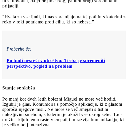
in si dovolila, da jo objame Bog, pa tudi drugi sorodniki in
prijatelji.
“Hvala za vse ljudi, ki nas spremljajo na tej poti in s katerimi z
roko v roki potujemo proti cilju, ki so nebesa.”
Preberite še:
Po hudi nesreči v otroštvu: Treba je spremeniti
perspektivo, pogled na problem
Stanje se slabša
Po manj kot dveh letih bolezni Miguel ne more več hoditi.
Izgubil je glas. Komunicira s pomočjo aplikacije, ki z glasom
sporoča njegove misli. Ne more se več smejati s tistim
nalezljivim smehom, s katerim je okužil vse okrog sebe. Toda
družina kljub temu raste v empatiji in razvija komunikacijo, ki
je veliko bolj intenzivna.