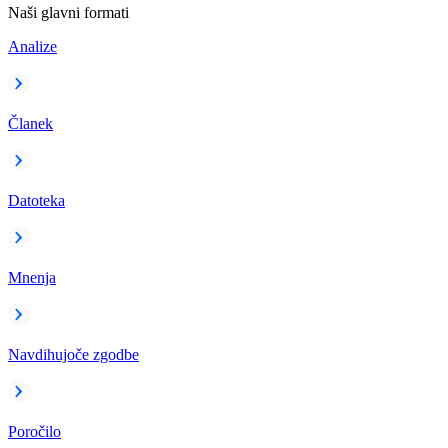
Naši glavni formati
Analize
Članek
Datoteka
Mnenja
Navdihujoče zgodbe
Poročilo