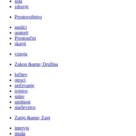
šola
zdravje
Prostovoljstvo
gasilci
oratorij
Prostosrčni
skavti
vzgoja
Zakon &amp; Družina
ločitev
otroci
pričevanje
rojstvo
splav
spolnost
starševstvo
Zanjo &amp; Zanj
intervju
moda