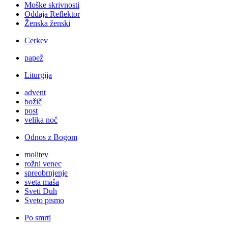
Moške skrivnosti
Oddaja Reflektor
Ženska ženski
Cerkev
papež
Liturgija
advent
božič
post
velika noč
Odnos z Bogom
molitev
rožni venec
spreobrnjenje
sveta maša
Sveti Duh
Sveto pismo
Po smrti