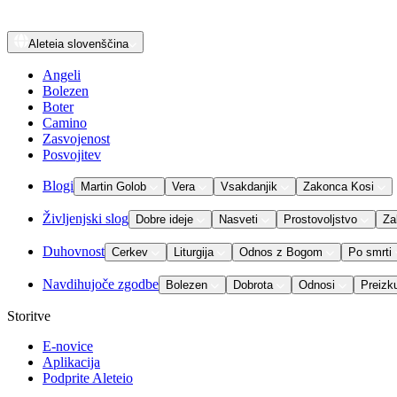
Aleteia
slovenščina
Angeli
Bolezen
Boter
Camino
Zasvojenost
Posvojitev
Blogi
Martin Golob
Vera
Vsakdanjik
Zakonca Kosi
Življenjski slog
Dobre ideje
Nasveti
Prostovoljstvo
Za
Duhovnost
Cerkev
Liturgija
Odnos z Bogom
Po smrti
Navdihujoče zgodbe
Bolezen
Dobrota
Odnosi
Preizk
Storitve
E-novice
Aplikacija
Podprite Aleteio