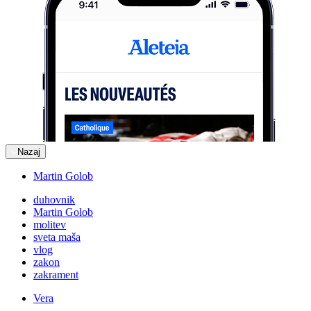
Nazaj
Martin Golob
duhovnik
Martin Golob
molitev
sveta maša
vlog
zakon
zakrament
Vera