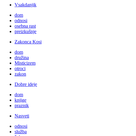
Vsakdanjik
dom
odnosi
osebna rast
preizkušnje
Zakonca Kosi
dom
družina
Misticizem
otroci
zakon
Dobre ideje
dom
knjige
praznik
Nasveti
odnosi
služba