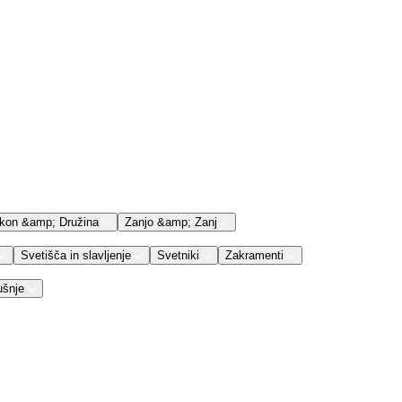
kon &amp; Družina
Zanjo &amp; Zanj
Svetišča in slavljenje
Svetniki
Zakramenti
ušnje