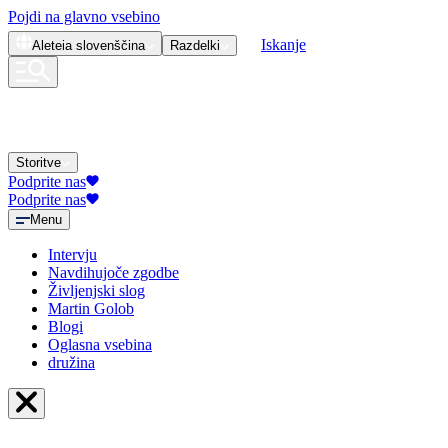
Pojdi na glavno vsebino
Iskanje
Aleteia
slovenščina
Razdelki
Storitve
Podprite nas
Podprite nas
Menu
Intervju
Navdihujoče zgodbe
Življenjski slog
Martin Golob
Blogi
Oglasna vsebina
družina