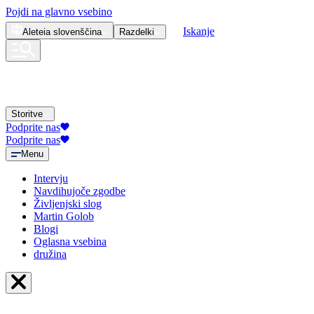
Pojdi na glavno vsebino
Iskanje
Aleteia
slovenščina
Razdelki
Storitve
Podprite nas
Podprite nas
Menu
Intervju
Navdihujoče zgodbe
Življenjski slog
Martin Golob
Blogi
Oglasna vsebina
družina