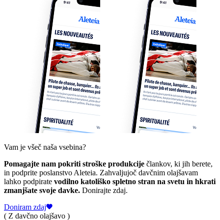
Vam je všeč naša vsebina?
Pomagajte nam pokriti stroške produkcije
člankov, ki jih berete,
in podprite poslanstvo Aleteia. Zahvaljujoč davčnim olajšavam
lahko podpirate
vodilno katoliško spletno stran na svetu in hkrati
zmanjšate svoje davke.
Donirajte zdaj.
Doniram zdaj
( Z davčno olajšavo )