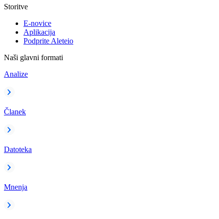
Storitve
E-novice
Aplikacija
Podprite Aleteio
Naši glavni formati
Analize
Članek
Datoteka
Mnenja