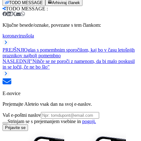
TODO MESSAGE
Arhiviraj članek
TODO MESSAGE
:
Ključne besede/oznake, povezane s tem člankom:
koronavirus
šola
PREJŠNJI
Oglas s pomembnim sporočilom, kaj bo v času letošnjih
praznikov najbolj pomembno
NASLEDNJI
"Nihče se ne poroči z namenom, da bi malo poskusil
in se ločil, če ne bo šlo"
E-novice
Prejemajte Aleteio vsak dan na svoj e-naslov.
Vaš e-poštni naslov
Strinjam se s prejemanjem vsebine in
pogoji.
Prijavite se