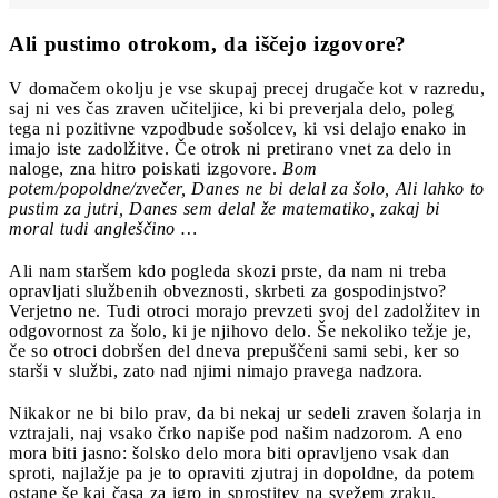
Ali pustimo otrokom, da iščejo izgovore?
V domačem okolju je vse skupaj precej drugače kot v razredu,
saj ni ves čas zraven učiteljice, ki bi preverjala delo, poleg
tega ni pozitivne vzpodbude sošolcev, ki vsi delajo enako in
imajo iste zadolžitve. Če otrok ni pretirano vnet za delo in
naloge, zna hitro poiskati izgovore.
Bom
potem/popoldne/zvečer, Danes ne bi delal za šolo, Ali lahko to
pustim za jutri, Danes sem delal že matematiko, zakaj bi
moral tudi angleščino …
Ali nam staršem kdo pogleda skozi prste, da nam ni treba
opravljati službenih obveznosti, skrbeti za gospodinjstvo?
Verjetno ne. Tudi otroci morajo prevzeti svoj del zadolžitev in
odgovornost za šolo, ki je njihovo delo. Še nekoliko težje je,
če so otroci dobršen del dneva prepuščeni sami sebi, ker so
starši v službi, zato nad njimi nimajo pravega nadzora.
Nikakor ne bi bilo prav, da bi nekaj ur sedeli zraven šolarja in
vztrajali, naj vsako črko napiše pod našim nadzorom. A eno
mora biti jasno: šolsko delo mora biti opravljeno vsak dan
sproti, najlažje pa je to opraviti zjutraj in dopoldne, da potem
ostane še kaj časa za igro in sprostitev na svežem zraku.