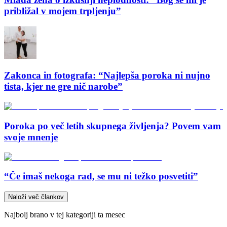
približal v mojem trpljenju”
Zakonca in fotografa: “Najlepša poroka ni nujno
tista, kjer ne gre nič narobe”
Poroka po več letih skupnega življenja? Povem vam
svoje mnenje
“Če imaš nekoga rad, se mu ni težko posvetiti”
Naloži več člankov
Najbolj brano v tej kategoriji ta mesec