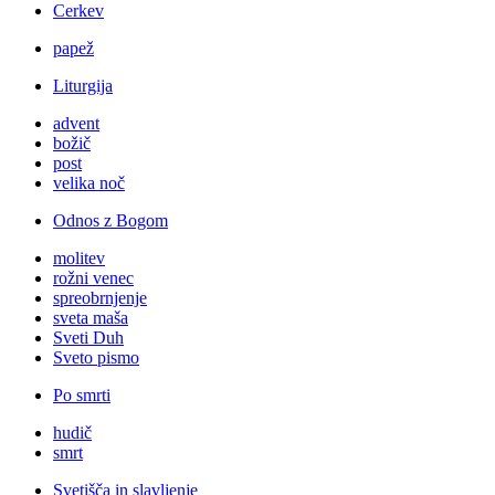
Cerkev
papež
Liturgija
advent
božič
post
velika noč
Odnos z Bogom
molitev
rožni venec
spreobrnjenje
sveta maša
Sveti Duh
Sveto pismo
Po smrti
hudič
smrt
Svetišča in slavljenje