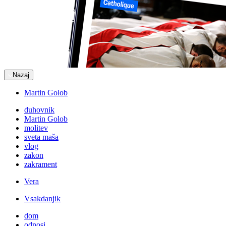
Nazaj
Martin Golob
duhovnik
Martin Golob
molitev
sveta maša
vlog
zakon
zakrament
Vera
Vsakdanjik
dom
odnosi