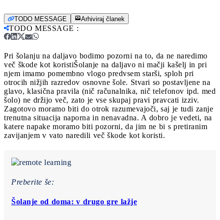
TODO MESSAGE
Arhiviraj članek
TODO MESSAGE
:
Pri šolanju na daljavo bodimo pozorni na to, da ne naredimo
več škode kot koristi
Šolanje na daljavo ni mačji kašelj in pri
njem imamo pomembno vlogo predvsem starši, sploh pri
otrocih nižjih razredov osnovne šole. Stvari so postavljene na
glavo, klasična pravila (nič računalnika, nič telefonov ipd. med
šolo) ne držijo več, zato je vse skupaj pravi pravcati izziv.
Zagotovo moramo biti do otrok razumevajoči, saj je tudi zanje
trenutna situacija naporna in nenavadna. A dobro je vedeti, na
katere napake moramo biti pozorni, da jim ne bi s pretiranim
zavijanjem v vato naredili več škode kot koristi.
Preberite še:
Šolanje od doma: v drugo gre lažje