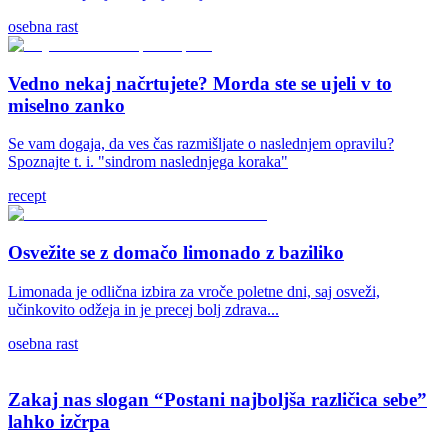
osebna rast
Vedno nekaj načrtujete? Morda ste se ujeli v to
miselno zanko
Se vam dogaja, da ves čas razmišljate o naslednjem opravilu?
Spoznajte t. i. "sindrom naslednjega koraka"
recept
Osvežite se z domačo limonado z baziliko
Limonada je odlična izbira za vroče poletne dni, saj osveži,
učinkovito odžeja in je precej bolj zdrava...
osebna rast
Zakaj nas slogan “Postani najboljša različica sebe”
lahko izčrpa