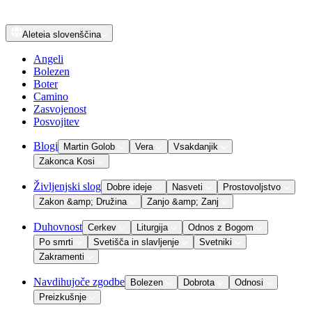
Aleteia
slovenščina
Angeli
Bolezen
Boter
Camino
Zasvojenost
Posvojitev
Blogi
Martin Golob
Vera
Vsakdanjik
Zakonca Kosi
Življenjski slog
Dobre ideje
Nasveti
Prostovoljstvo
Zakon &amp; Družina
Zanjo &amp; Zanj
Duhovnost
Cerkev
Liturgija
Odnos z Bogom
Po smrti
Svetišča in slavljenje
Svetniki
Zakramenti
Navdihujoče zgodbe
Bolezen
Dobrota
Odnosi
Preizkušnje