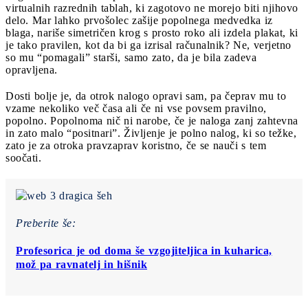
virtualnih razrednih tablah, ki zagotovo ne morejo biti njihovo
delo. Mar lahko prvošolec zašije popolnega medvedka iz
blaga, nariše simetričen krog s prosto roko ali izdela plakat, ki
je tako pravilen, kot da bi ga izrisal računalnik? Ne, verjetno
so mu “pomagali” starši, samo zato, da je bila zadeva
opravljena.
Dosti bolje je, da otrok nalogo opravi sam, pa čeprav mu to
vzame nekoliko več časa ali če ni vse povsem pravilno,
popolno. Popolnoma nič ni narobe, če je naloga zanj zahtevna
in zato malo “positnari”. Življenje je polno nalog, ki so težke,
zato je za otroka pravzaprav koristno, če se nauči s tem
soočati.
Preberite še:
Profesorica je od doma še vzgojiteljica in kuharica,
mož pa ravnatelj in hišnik