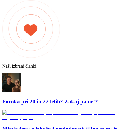
Naši izbrani članki
Poroka pri 20 in 22 letih? Zakaj pa ne!?
Mlada žena o izkušnji neplodnosti: “Bog se mi je