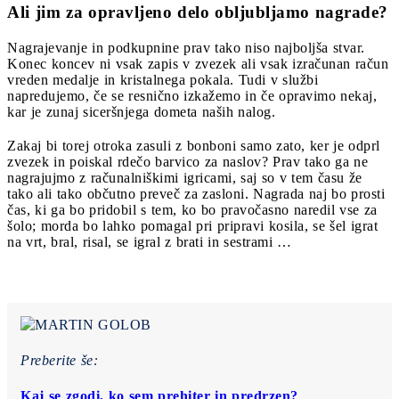
Ali jim za opravljeno delo obljubljamo nagrade?
Nagrajevanje in podkupnine prav tako niso najboljša stvar.
Konec koncev ni vsak zapis v zvezek ali vsak izračunan račun
vreden medalje in kristalnega pokala. Tudi v službi
napredujemo, če se resnično izkažemo in če opravimo nekaj,
kar je zunaj siceršnjega dometa naših nalog.
Zakaj bi torej otroka zasuli z bonboni samo zato, ker je odprl
zvezek in poiskal rdečo barvico za naslov? Prav tako ga ne
nagrajujmo z računalniškimi igricami, saj so v tem času že
tako ali tako občutno preveč za zasloni. Nagrada naj bo prosti
čas, ki ga bo pridobil s tem, ko bo pravočasno naredil vse za
šolo; morda bo lahko pomagal pri pripravi kosila, se šel igrat
na vrt, bral, risal, se igral z brati in sestrami …
Preberite še:
Kaj se zgodi, ko sem prehiter in predrzen?