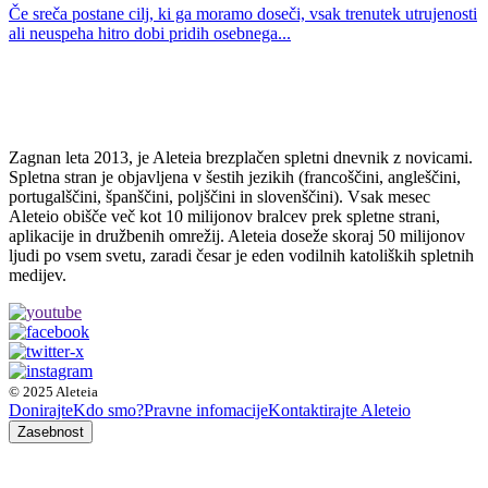
Če sreča postane cilj, ki ga moramo doseči, vsak trenutek utrujenosti
ali neuspeha hitro dobi pridih osebnega...
Zagnan leta 2013, je Aleteia brezplačen spletni dnevnik z novicami.
Spletna stran je objavljena v šestih jezikih (francoščini, angleščini,
portugalščini, španščini, poljščini in slovenščini). Vsak mesec
Aleteio obišče več kot 10 milijonov bralcev prek spletne strani,
aplikacije in družbenih omrežij. Aleteia doseže skoraj 50 milijonov
ljudi po vsem svetu, zaradi česar je eden vodilnih katoliških spletnih
medijev.
© 2025 Aleteia
Donirajte
Kdo smo?
Pravne infomacije
Kontaktirajte Aleteio
Zasebnost