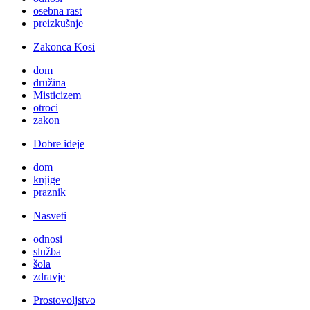
osebna rast
preizkušnje
Zakonca Kosi
dom
družina
Misticizem
otroci
zakon
Dobre ideje
dom
knjige
praznik
Nasveti
odnosi
služba
šola
zdravje
Prostovoljstvo