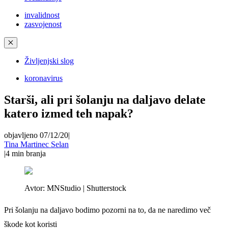
invalidnost
zasvojenost
✕
Življenjski slog
koronavirus
Starši, ali pri šolanju na daljavo delate
katero izmed teh napak?
objavljeno 07/12/20
|
Tina Martinec Selan
|
4
min branja
Avtor:
MNStudio | Shutterstock
Pri šolanju na daljavo bodimo pozorni na to, da ne naredimo več
škode kot koristi