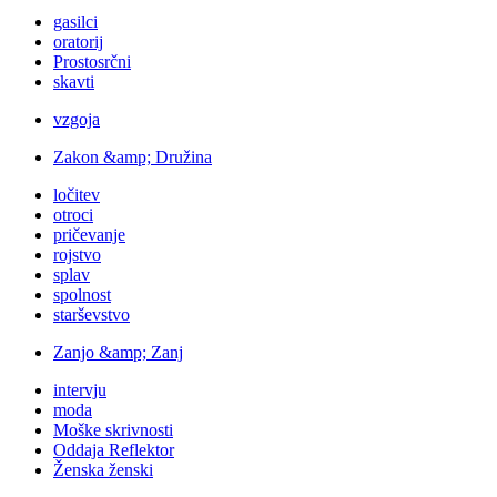
gasilci
oratorij
Prostosrčni
skavti
vzgoja
Zakon &amp; Družina
ločitev
otroci
pričevanje
rojstvo
splav
spolnost
starševstvo
Zanjo &amp; Zanj
intervju
moda
Moške skrivnosti
Oddaja Reflektor
Ženska ženski