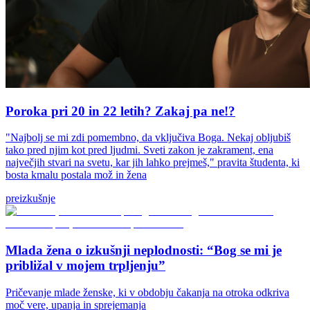
Poroka pri 20 in 22 letih? Zakaj pa ne!?
"Najbolj se mi zdi pomembno, da vključiva Boga. Nekaj obljubiš
tako pred njim kot pred ljudmi. Sveti zakon je zakrament, ena
največjih stvari na svetu, kar jih lahko prejmeš," pravita študenta, ki
bosta kmalu postala mož in žena
preizkušnje
Mlada žena o izkušnji neplodnosti: “Bog se mi je
približal v mojem trpljenju”
Pričevanje mlade ženske, ki v obdobju čakanja na otroka odkriva
moč vere, upanja in sprejemanja