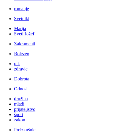
romanje
Svetniki
Marija
Sveti Jožef
Zakramenti
Bolezen
rak
zdravje
Dobrota
Odnosi
družina
mladi
prijateljstvo
šport
zakon
Preizkušnje