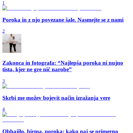
1
Poroka in z njo povezane šale. Nasmejte se z nami
2
Zakonca in fotografa: “Najlepša poroka ni nujno
tista, kjer ne gre nič narobe”
3
Skrbi me možev bojevit način izražanja vere
4
Obhajilo, birma, poroka: kako naj se primerno