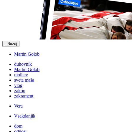
Nazaj
Martin Golob
duhovnik
Martin Golob
molitev
sveta maša
vlog
zakon
zakrament
Vera
Vsakdanjik
dom
odnosi