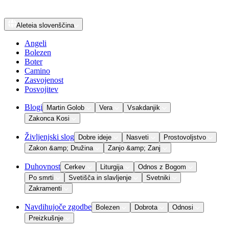
Aleteia
slovenščina
Angeli
Bolezen
Boter
Camino
Zasvojenost
Posvojitev
Blogi
Martin Golob
Vera
Vsakdanjik
Zakonca Kosi
Življenjski slog
Dobre ideje
Nasveti
Prostovoljstvo
Zakon &amp; Družina
Zanjo &amp; Zanj
Duhovnost
Cerkev
Liturgija
Odnos z Bogom
Po smrti
Svetišča in slavljenje
Svetniki
Zakramenti
Navdihujoče zgodbe
Bolezen
Dobrota
Odnosi
Preizkušnje