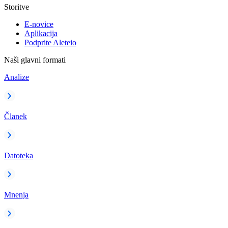
Storitve
E-novice
Aplikacija
Podprite Aleteio
Naši glavni formati
Analize
Članek
Datoteka
Mnenja