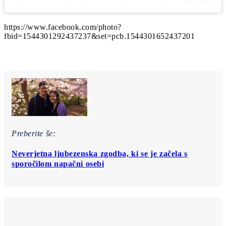
https://www.facebook.com/photo?
fbid=1544301292437237&set=pcb.1544301652437201
Preberite še:
Neverjetna ljubezenska zgodba, ki se je začela s
sporočilom napačni osebi