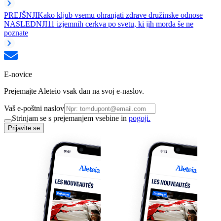
PREJŠNJI
Kako kljub vsemu ohranjati zdrave družinske odnose
NASLEDNJI
11 izjemnih cerkva po svetu, ki jih morda še ne
poznate
E-novice
Prejemajte Aleteio vsak dan na svoj e-naslov.
Vaš e-poštni naslov
Strinjam se s prejemanjem vsebine in
pogoji.
Prijavite se