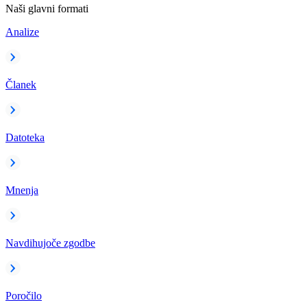
Naši glavni formati
Analize
Članek
Datoteka
Mnenja
Navdihujoče zgodbe
Poročilo