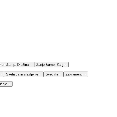
kon &amp; Družina
Zanjo &amp; Zanj
Svetišča in slavljenje
Svetniki
Zakramenti
ušnje