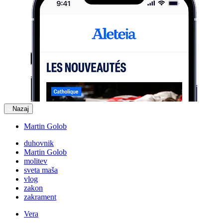
Nazaj
Martin Golob
duhovnik
Martin Golob
molitev
sveta maša
vlog
zakon
zakrament
Vera