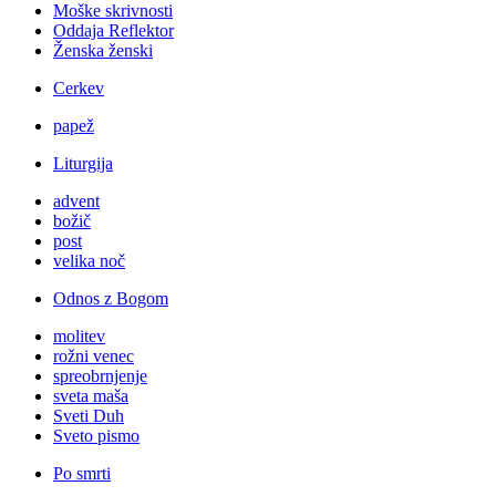
Moške skrivnosti
Oddaja Reflektor
Ženska ženski
Cerkev
papež
Liturgija
advent
božič
post
velika noč
Odnos z Bogom
molitev
rožni venec
spreobrnjenje
sveta maša
Sveti Duh
Sveto pismo
Po smrti