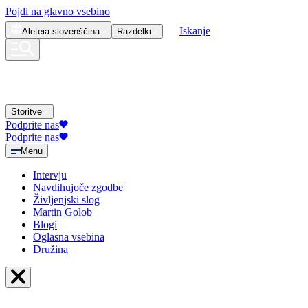
Pojdi na glavno vsebino
Iskanje
Aleteia
slovenščina
Razdelki
Storitve
Podprite nas
Podprite nas
Menu
Intervju
Navdihujoče zgodbe
Življenjski slog
Martin Golob
Blogi
Oglasna vsebina
Družina