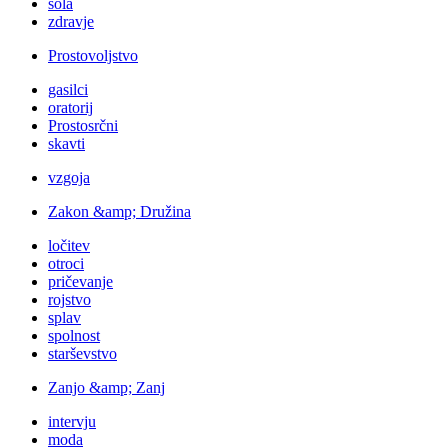
šola
zdravje
Prostovoljstvo
gasilci
oratorij
Prostosrčni
skavti
vzgoja
Zakon &amp; Družina
ločitev
otroci
pričevanje
rojstvo
splav
spolnost
starševstvo
Zanjo &amp; Zanj
intervju
moda