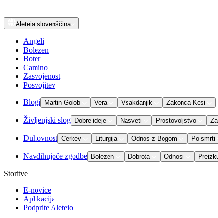
Aleteia
slovenščina
Angeli
Bolezen
Boter
Camino
Zasvojenost
Posvojitev
Blogi
Martin Golob
Vera
Vsakdanjik
Zakonca Kosi
Življenjski slog
Dobre ideje
Nasveti
Prostovoljstvo
Za
Duhovnost
Cerkev
Liturgija
Odnos z Bogom
Po smrti
Navdihujoče zgodbe
Bolezen
Dobrota
Odnosi
Preizk
Storitve
E-novice
Aplikacija
Podprite Aleteio