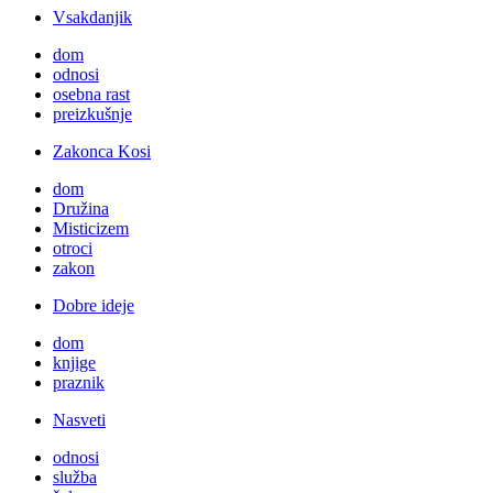
Vsakdanjik
dom
odnosi
osebna rast
preizkušnje
Zakonca Kosi
dom
Družina
Misticizem
otroci
zakon
Dobre ideje
dom
knjige
praznik
Nasveti
odnosi
služba