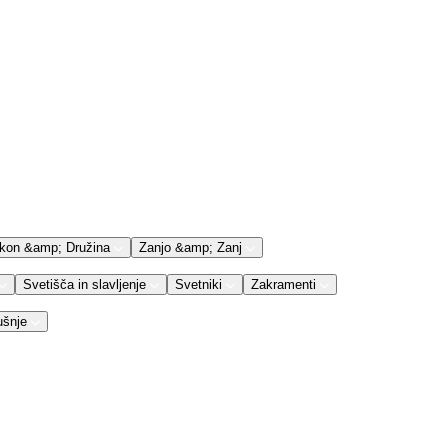
kon &amp; Družina
Zanjo &amp; Zanj
Svetišča in slavljenje
Svetniki
Zakramenti
ušnje