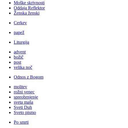
Moške skrivnosti
Oddaja Reflektor
Ženska ženski
Cerkev
papež
Liturgija
advent
božič
post
velika noč
Odnos z Bogom
molitev
rožni venec
spreobrnjenje
sveta maša
Sveti Duh
Sveto pismo
Po smrti