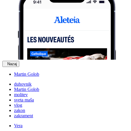
Nazaj
Martin Golob
duhovnik
Martin Golob
molitev
sveta maša
vlog
zakon
zakrament
Vera