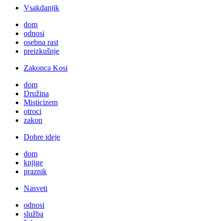
Vsakdanjik
dom
odnosi
osebna rast
preizkušnje
Zakonca Kosi
dom
Družina
Misticizem
otroci
zakon
Dobre ideje
dom
knjige
praznik
Nasveti
odnosi
služba