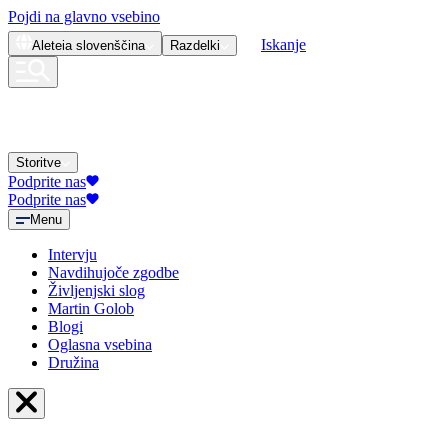
Pojdi na glavno vsebino
Iskanje
Aleteia
slovenščina
Razdelki
Storitve
Podprite nas
Podprite nas
Menu
Intervju
Navdihujoče zgodbe
Življenjski slog
Martin Golob
Blogi
Oglasna vsebina
Družina