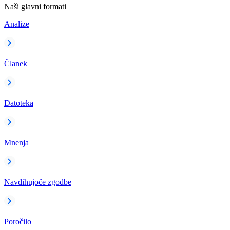
Naši glavni formati
Analize
Članek
Datoteka
Mnenja
Navdihujoče zgodbe
Poročilo