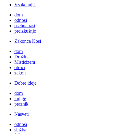
Vsakdanjik
dom
odnosi
osebna rast
preizkušnje
Zakonca Kosi
dom
Družina
Misticizem
otroci
zakon
Dobre ideje
dom
knjige
praznik
Nasveti
odnosi
služba