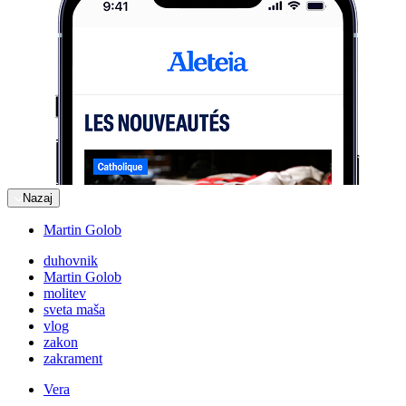
Nazaj
Martin Golob
duhovnik
Martin Golob
molitev
sveta maša
vlog
zakon
zakrament
Vera