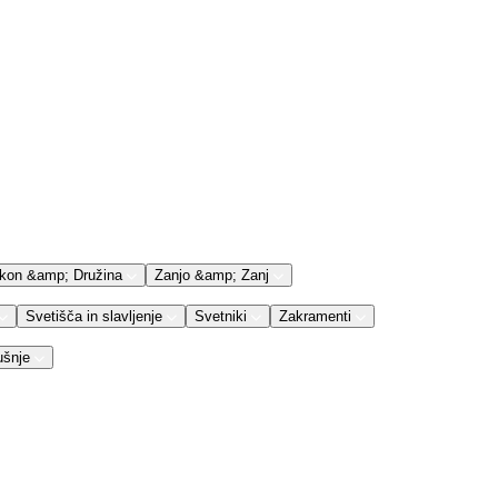
kon &amp; Družina
Zanjo &amp; Zanj
Svetišča in slavljenje
Svetniki
Zakramenti
ušnje