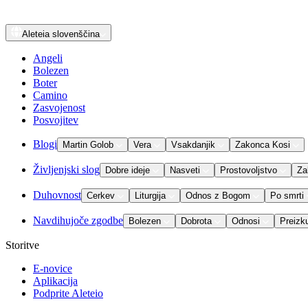
Aleteia
slovenščina
Angeli
Bolezen
Boter
Camino
Zasvojenost
Posvojitev
Blogi
Martin Golob
Vera
Vsakdanjik
Zakonca Kosi
Življenjski slog
Dobre ideje
Nasveti
Prostovoljstvo
Za
Duhovnost
Cerkev
Liturgija
Odnos z Bogom
Po smrti
Navdihujoče zgodbe
Bolezen
Dobrota
Odnosi
Preizk
Storitve
E-novice
Aplikacija
Podprite Aleteio