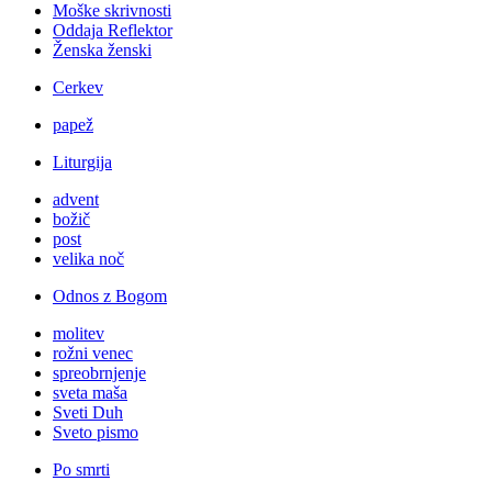
Moške skrivnosti
Oddaja Reflektor
Ženska ženski
Cerkev
papež
Liturgija
advent
božič
post
velika noč
Odnos z Bogom
molitev
rožni venec
spreobrnjenje
sveta maša
Sveti Duh
Sveto pismo
Po smrti