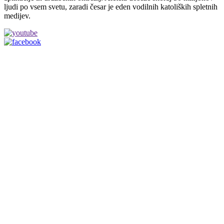
ljudi po vsem svetu, zaradi česar je eden vodilnih katoliških spletnih
medijev.