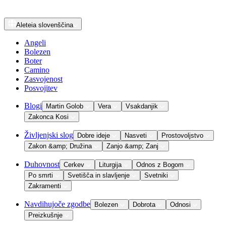
Aleteia
slovenščina
Angeli
Bolezen
Boter
Camino
Zasvojenost
Posvojitev
Blogi
Martin Golob
Vera
Vsakdanjik
Zakonca Kosi
Življenjski slog
Dobre ideje
Nasveti
Prostovoljstvo
Zakon &amp; Družina
Zanjo &amp; Zanj
Duhovnost
Cerkev
Liturgija
Odnos z Bogom
Po smrti
Svetišča in slavljenje
Svetniki
Zakramenti
Navdihujoče zgodbe
Bolezen
Dobrota
Odnosi
Preizkušnje