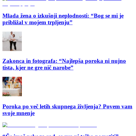
Mlada žena o izkušnji neplodnosti: “Bog se mi je
približal v mojem trpljenju”
Zakonca in fotografa: “Najlepša poroka ni nujno
tista, kjer ne gre nič narobe”
Poroka po več letih skupnega življenja? Povem vam
svoje mnenje