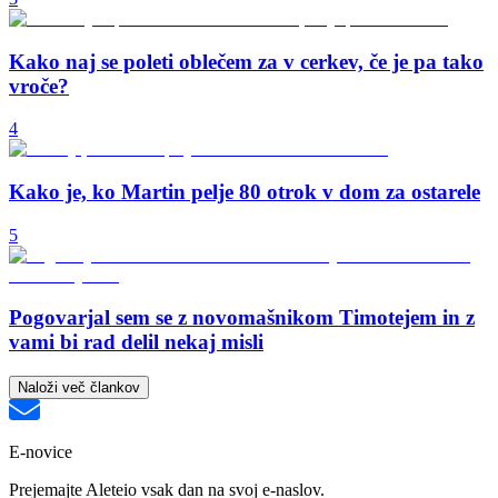
Kako naj se poleti oblečem za v cerkev, če je pa tako
vroče?
4
Kako je, ko Martin pelje 80 otrok v dom za ostarele
5
Pogovarjal sem se z novomašnikom Timotejem in z
vami bi rad delil nekaj misli
Naloži več člankov
E-novice
Prejemajte Aleteio vsak dan na svoj e-naslov.