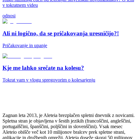
v tokratnem videu
odnosi
Ali ni logično, da se pričakovanja uresničijo?!
Pričakovanje in upanje
Kje me lahko srečate na kolesu?
Tokrat vam v vlogu spregovorim o kolesarjenju
Zagnan leta 2013, je Aleteia brezplačen spletni dnevnik z novicami.
Spletna stran je objavljena v šestih jezikih (francoščini, angleščini,
portugalščini, španščini, poljščini in slovenščini). Vsak mesec
Aleteio obišče več kot 10 milijonov bralcev prek spletne strani,
aplikacije in družbenih omrežij. Aleteia doseže skoraj 50 milijonov