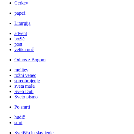
Cerkev
papež
Liturgija
advent
božič
post
velika noč
Odnos z Bogom
molitev
rožni venec
spreobrnjenje
sveta maša
Sveti Duh
Sveto pismo
Po smrti
hudič
smrt
Svetišča in slavljenje