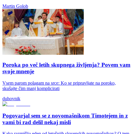
Martin Golob
Poroka po več letih skupnega življenja? Povem vam
svoje mnenje
Vsem parom polagam na srce: Ko se pripravljate na poroko,
skušajte čim manj komplicirati
duhovnik
Pogovarjal sem se z novomašnikom Timotejem in z
vami bi rad delil nekaj misli
Kako razmišlja eden od letošnjih slovenskih novomašnikov? O tem