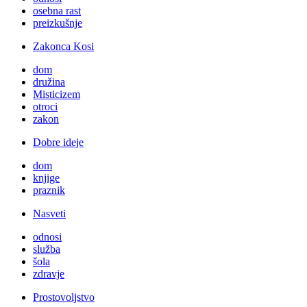
osebna rast
preizkušnje
Zakonca Kosi
dom
družina
Misticizem
otroci
zakon
Dobre ideje
dom
knjige
praznik
Nasveti
odnosi
služba
šola
zdravje
Prostovoljstvo