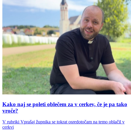
Kako naj se poleti oblečem za v cerkev, če je pa tako
vroče?
V rubriki Vprašaj župnika se tokrat osredotočam na temo oblačil v
cerkvi