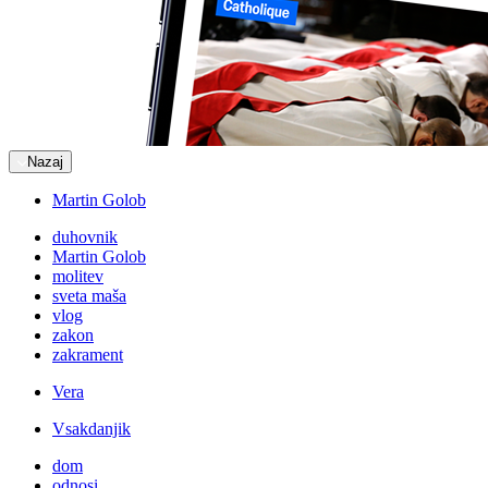
Nazaj
Martin Golob
duhovnik
Martin Golob
molitev
sveta maša
vlog
zakon
zakrament
Vera
Vsakdanjik
dom
odnosi