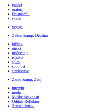
gasilci
oratorij
Prostosrčni
skavti
vzgoja
Zakon &amp; Družina
ločitev
otroci
pričevanje
rojstvo
splav
spolnost
starševstvo
Zanjo &amp; Zanj
intervju
moda
Moške skrivnosti
Oddaja Reflektor
Ženska ženski