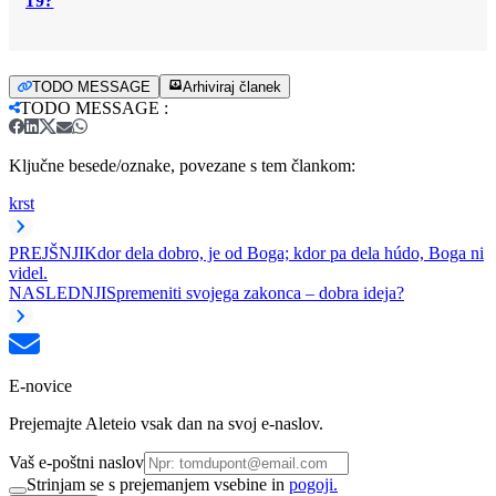
19?
TODO MESSAGE
Arhiviraj članek
TODO MESSAGE
:
Ključne besede/oznake, povezane s tem člankom:
krst
PREJŠNJI
Kdor dela dobro, je od Boga; kdor pa dela húdo, Boga ni
videl.
NASLEDNJI
Spremeniti svojega zakonca – dobra ideja?
E-novice
Prejemajte Aleteio vsak dan na svoj e-naslov.
Vaš e-poštni naslov
Strinjam se s prejemanjem vsebine in
pogoji.