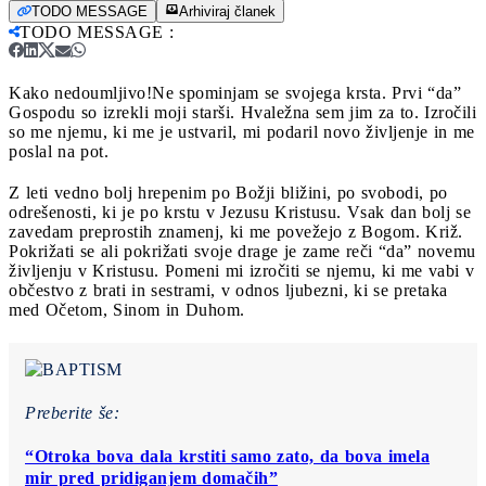
TODO MESSAGE
Arhiviraj članek
TODO MESSAGE
:
Kako nedoumljivo!
Ne spominjam se svojega krsta. Prvi “da”
Gospodu so izrekli moji starši. Hvaležna sem jim za to. Izročili
so me njemu, ki me je ustvaril, mi podaril novo življenje in me
poslal na pot.
Z leti vedno bolj hrepenim po Božji bližini, po svobodi, po
odrešenosti, ki je po krstu v Jezusu Kristusu. Vsak dan bolj se
zavedam preprostih znamenj, ki me povežejo z Bogom. Križ.
Pokrižati se ali pokrižati svoje drage je zame reči “da” novemu
življenju v Kristusu. Pomeni mi izročiti se njemu, ki me vabi v
občestvo z brati in sestrami, v odnos ljubezni, ki se pretaka
med Očetom, Sinom in Duhom.
Preberite še:
“Otroka bova dala krstiti samo zato, da bova imela
mir pred pridiganjem domačih”