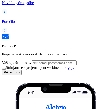
Navdihujoče zgodbe
Poročilo
E-novice
Prejemajte Aleteio vsak dan na svoj e-naslov.
Vaš e-poštni naslov
Strinjam se s prejemanjem vsebine in
pogoji.
Prijavite se