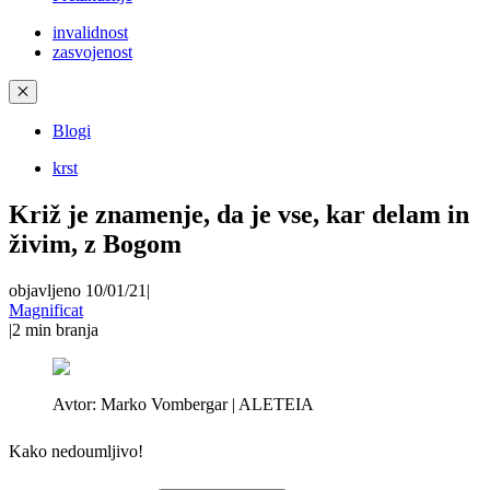
invalidnost
zasvojenost
✕
Blogi
krst
Križ je znamenje, da je vse, kar delam in
živim, z Bogom
objavljeno 10/01/21
|
Magnificat
|
2
min branja
Avtor:
Marko Vombergar | ALETEIA
Kako nedoumljivo!