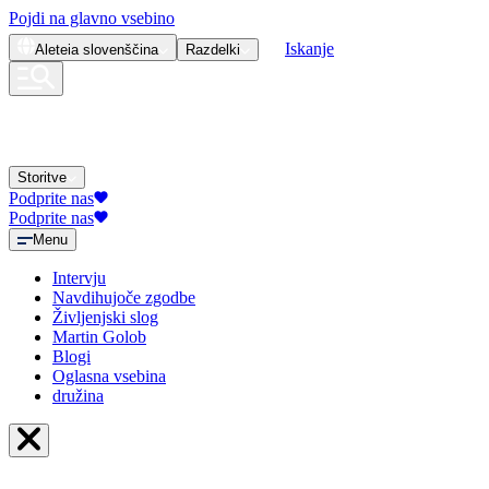
Pojdi na glavno vsebino
Iskanje
Aleteia
slovenščina
Razdelki
Storitve
Podprite nas
Podprite nas
Menu
Intervju
Navdihujoče zgodbe
Življenjski slog
Martin Golob
Blogi
Oglasna vsebina
družina