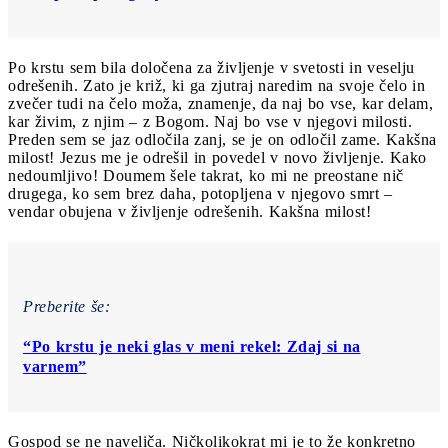
Po krstu sem bila določena za življenje v svetosti in veselju
odrešenih. Zato je križ, ki ga zjutraj naredim na svoje čelo in
zvečer tudi na čelo moža, znamenje, da naj bo vse, kar delam,
kar živim, z njim – z Bogom. Naj bo vse v njegovi milosti.
Preden sem se jaz odločila zanj, se je on odločil zame. Kakšna
milost! Jezus me je odrešil in povedel v novo življenje. Kako
nedoumljivo! Doumem šele takrat, ko mi ne preostane nič
drugega, ko sem brez daha, potopljena v njegovo smrt –
vendar obujena v življenje odrešenih. Kakšna milost!
Preberite še:
“Po krstu je neki glas v meni rekel: Zdaj si na
varnem”
Gospod se ne naveliča. Ničkolikokrat mi je to že konkretno