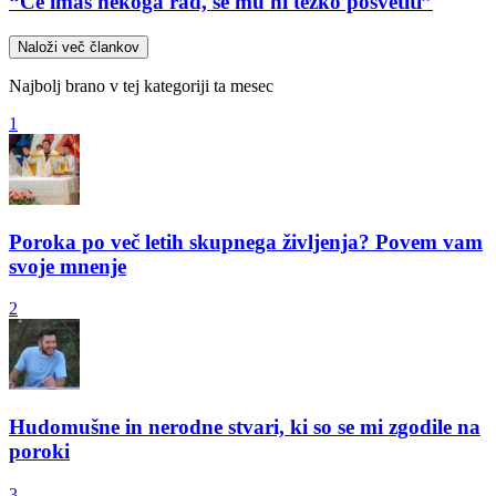
“Če imaš nekoga rad, se mu ni težko posvetiti”
Naloži več člankov
Najbolj brano v tej kategoriji ta mesec
1
Poroka po več letih skupnega življenja? Povem vam
svoje mnenje
2
Hudomušne in nerodne stvari, ki so se mi zgodile na
poroki
3