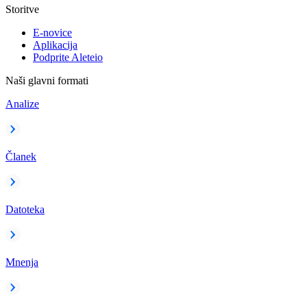
Storitve
E-novice
Aplikacija
Podprite Aleteio
Naši glavni formati
Analize
Članek
Datoteka
Mnenja