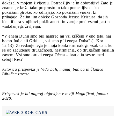
dokazal v mojem življenju. Potrpežljiv je in dobrotljiv! Zato je
znamenje križa tako preprosto in tako pomenljivo – ko
pokrižam otroke, ko odhajajo; ko pokrižam vnuke, ki
prihajajo. Želim jim obleke Gospoda Jezusa Kristusa, da jih
identificira v njihovi poklicanosti in varuje pred vsemi pastmi
vsakdanjega življenja.
“V enem Duhu smo bili namreč mi vsi krščeni v eno telo, naj
bomo Judje ali Grki …, vsi smo pili enega Duha” (1 Kor
12,13). Zavedanje tega je moja konkretna naloga vsak dan, ko
se ob začudenju drugačnosti, nestrinjanja, ob drugačnih merilih
zavem: Vsi smo otroci enega Očeta – bratje in sestre med
seboj! Res?
Avtorica prispevka je Vida Lah, mama, babica in članica
Biblične zaveze.
Prispevek je bil najprej objavljen v reviji Magnificat, januar
2020.