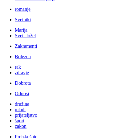
romanje
Svetniki
Marija
Sveti Jožef
Zakramenti
Bolezen
rak
zdravje
Dobrota
Odnosi
družina
mladi
prijateljstvo
šport
zakon
Preizkušnje