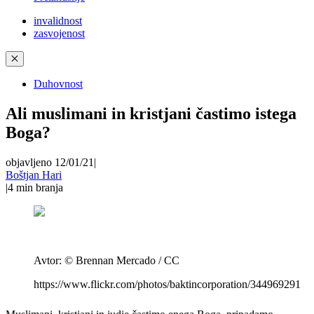
invalidnost
zasvojenost
✕
Duhovnost
Ali muslimani in kristjani častimo istega
Boga?
objavljeno 12/01/21
|
Boštjan Hari
|
4
min branja
Avtor:
© Brennan Mercado / CC
https://www.flickr.com/photos/baktincorporation/344969291