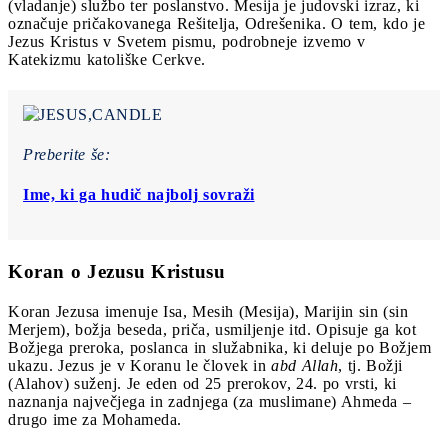
(vladanje) službo ter poslanstvo. Mesija je judovski izraz, ki
označuje pričakovanega Rešitelja, Odrešenika. O tem, kdo je
Jezus Kristus v Svetem pismu, podrobneje izvemo v
Katekizmu katoliške Cerkve.
Preberite še:
Ime, ki ga hudič najbolj sovraži
Koran o Jezusu Kristusu
Koran Jezusa imenuje Isa, Mesih (Mesija), Marijin sin (sin
Merjem), božja beseda, priča, usmiljenje itd. Opisuje ga kot
Božjega preroka, poslanca in služabnika, ki deluje po Božjem
ukazu. Jezus je v Koranu le človek in
abd Allah
, tj. Božji
(Alahov) suženj. Je eden od 25 prerokov, 24. po vrsti, ki
naznanja največjega in zadnjega (za muslimane) Ahmeda –
drugo ime za Mohameda.