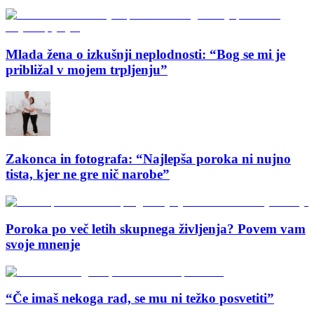
Mlada žena o izkušnji neplodnosti: “Bog se mi je
približal v mojem trpljenju”
Zakonca in fotografa: “Najlepša poroka ni nujno
tista, kjer ne gre nič narobe”
Poroka po več letih skupnega življenja? Povem vam
svoje mnenje
“Če imaš nekoga rad, se mu ni težko posvetiti”