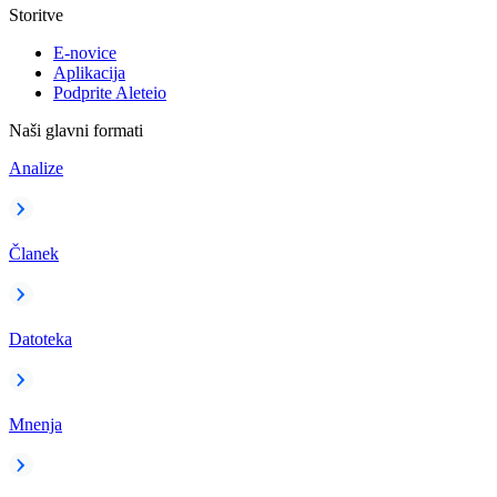
Storitve
E-novice
Aplikacija
Podprite Aleteio
Naši glavni formati
Analize
Članek
Datoteka
Mnenja