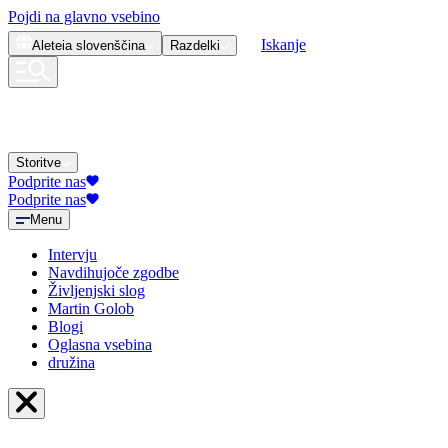
Pojdi na glavno vsebino
Iskanje
Aleteia
slovenščina
Razdelki
Storitve
Podprite nas
Podprite nas
Menu
Intervju
Navdihujoče zgodbe
Življenjski slog
Martin Golob
Blogi
Oglasna vsebina
družina