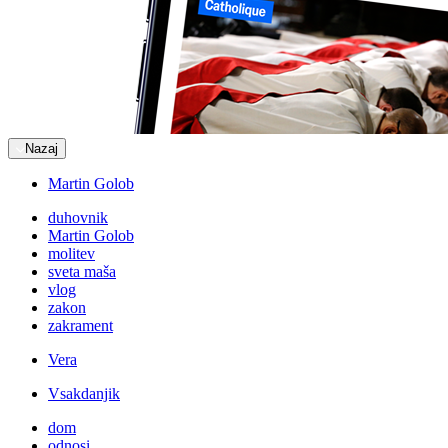
Nazaj
Martin Golob
duhovnik
Martin Golob
molitev
sveta maša
vlog
zakon
zakrament
Vera
Vsakdanjik
dom
odnosi