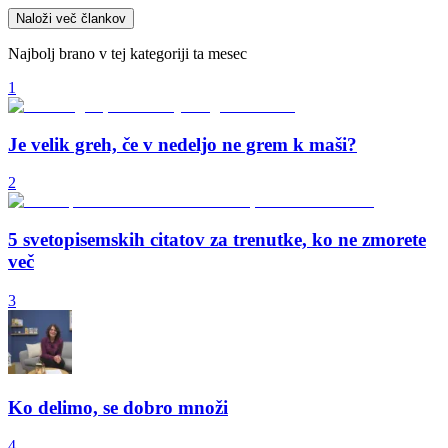
Naloži več člankov
Najbolj brano v tej kategoriji ta mesec
1
Je velik greh, če v nedeljo ne grem k maši?
2
5 svetopisemskih citatov za trenutke, ko ne zmorete
več
3
Ko delimo, se dobro množi
4