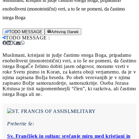
Muslimani, kristjani in judje častimo enega Boga, pripadamo
enoboštveni (monoteistični) veri, a to še ne pomeni, da častimo
istega Boga
TODO MESSAGE
Arhiviraj članek
TODO MESSAGE
:
Muslimani, kristjani in judje častimo enega Boga, pripadamo
enoboštveni (monoteistični) veri, a to še ne pomeni, da častimo
istega Boga
Če želimo dobiti jasen odgovor, moramo vzeti v
roke Sveto pismo in Koran, za katera oboji verjamemo, da je v
njima zapisana Božja beseda. Po obeh verovanjih je v njima
zapisano Božje samorazodetje, samorazkritje. Oseba Jezusa
Kristusa je tisti najpomembnejši “člen”, ki razkriva, ali častimo
istega Boga ali ne.
Preberite še:
Sv. Frančišek in sultan: srečanje miru med kristjani in