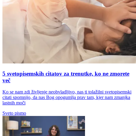
5 svetopisemskih citatov za trenutke, ko ne zmorete
več
Ko se nam zdi življenje neobvladljivo, nas ti tolažilni svetopisemski
citati spomnijo, da nas Bog opogumlja prav tam, kjer nam zmanjka
lastnih moči
Sveto pismo