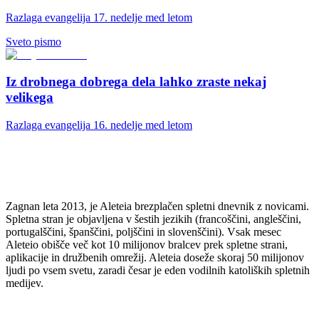
Razlaga evangelija 17. nedelje med letom
Sveto pismo
Iz drobnega dobrega dela lahko zraste nekaj
velikega
Razlaga evangelija 16. nedelje med letom
Zagnan leta 2013, je Aleteia brezplačen spletni dnevnik z novicami.
Spletna stran je objavljena v šestih jezikih (francoščini, angleščini,
portugalščini, španščini, poljščini in slovenščini). Vsak mesec
Aleteio obišče več kot 10 milijonov bralcev prek spletne strani,
aplikacije in družbenih omrežij. Aleteia doseže skoraj 50 milijonov
ljudi po vsem svetu, zaradi česar je eden vodilnih katoliških spletnih
medijev.