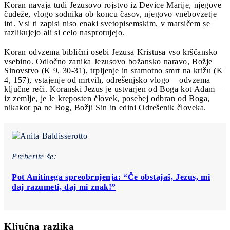
Koran navaja tudi Jezusovo rojstvo iz Device Marije, njegove
čudeže, vlogo sodnika ob koncu časov, njegovo vnebovzetje
itd. Vsi ti zapisi niso enaki svetopisemskim, v marsičem se
razlikujejo ali si celo nasprotujejo.
Koran odvzema biblični osebi Jezusa Kristusa vso krščansko
vsebino. Odločno zanika Jezusovo božansko naravo, Božje
Sinovstvo (K 9, 30-31), trpljenje in sramotno smrt na križu (K
4, 157), vstajenje od mrtvih, odrešenjsko vlogo – odvzema
ključne reči. Koranski Jezus je ustvarjen od Boga kot Adam –
iz zemlje, je le kreposten človek, posebej odbran od Boga,
nikakor pa ne Bog, Božji Sin in edini Odrešenik človeka.
Preberite še:
Pot Anitinega spreobrnjenja: “Če obstajaš, Jezus, mi
daj razumeti, daj mi znak!”
Ključna razlika