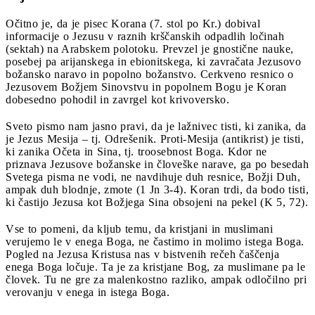
Očitno je, da je pisec Korana (7. stol po Kr.) dobival
informacije o Jezusu v raznih krščanskih odpadlih ločinah
(sektah) na Arabskem polotoku. Prevzel je gnostične nauke,
posebej pa arijanskega in ebionitskega, ki zavračata Jezusovo
božansko naravo in popolno božanstvo. Cerkveno resnico o
Jezusovem Božjem Sinovstvu in popolnem Bogu je Koran
dobesedno pohodil in zavrgel kot krivoversko.
Sveto pismo nam jasno pravi, da je lažnivec tisti, ki zanika, da
je Jezus Mesija – tj. Odrešenik. Proti-Mesija (antikrist) je tisti,
ki zanika Očeta in Sina, tj. troosebnost Boga. Kdor ne
priznava Jezusove božanske in človeške narave, ga po besedah
Svetega pisma ne vodi, ne navdihuje duh resnice, Božji Duh,
ampak duh blodnje, zmote (1 Jn 3-4). Koran trdi, da bodo tisti,
ki častijo Jezusa kot Božjega Sina obsojeni na pekel (K 5, 72).
Vse to pomeni, da kljub temu, da kristjani in muslimani
verujemo le v enega Boga, ne častimo in molimo istega Boga.
Pogled na Jezusa Kristusa nas v bistvenih rečeh čaščenja
enega Boga ločuje. Ta je za kristjane Bog, za muslimane pa le
človek. Tu ne gre za malenkostno razliko, ampak odločilno pri
verovanju v enega in istega Boga.