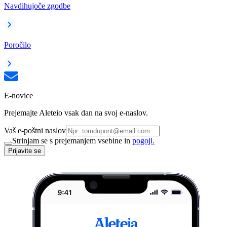
Navdihujoče zgodbe
Poročilo
E-novice
Prejemajte Aleteio vsak dan na svoj e-naslov.
Vaš e-poštni naslov
Strinjam se s prejemanjem vsebine in
pogoji.
Prijavite se