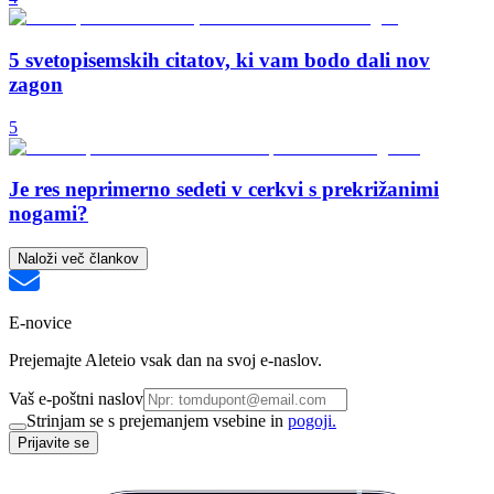
5 svetopisemskih citatov, ki vam bodo dali nov
zagon
5
Je res neprimerno sedeti v cerkvi s prekrižanimi
nogami?
Naloži več člankov
E-novice
Prejemajte Aleteio vsak dan na svoj e-naslov.
Vaš e-poštni naslov
Strinjam se s prejemanjem vsebine in
pogoji.
Prijavite se