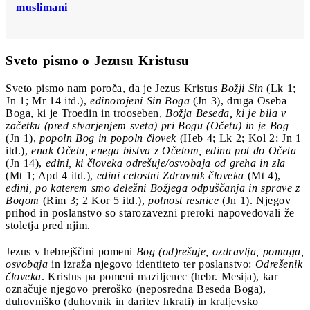
muslimani
Sveto pismo o Jezusu Kristusu
Sveto pismo nam poroča, da je Jezus Kristus
Božji Sin
(Lk 1;
Jn 1; Mr 14 itd.),
edinorojeni Sin Boga
(Jn 3), druga Oseba
Boga, ki je Troedin in trooseben,
Božja Beseda, ki je bila v
začetku (pred stvarjenjem sveta) pri Bogu (Očetu) in je Bog
(Jn 1),
popoln Bog in popoln človek
(Heb 4; Lk 2; Kol 2; Jn 1
itd.),
enak Očetu, enega bistva z Očetom, edina pot do Očeta
(Jn 14),
edini, ki človeka odrešuje/osvobaja od greha in zla
(Mt 1; Apd 4 itd.),
edini celostni Zdravnik človeka
(Mt 4),
edini, po katerem smo deležni Božjega odpuščanja in sprave z
Bogom
(Rim 3; 2 Kor 5 itd.),
polnost resnice
(Jn 1). Njegov
prihod in poslanstvo so starozavezni preroki napovedovali že
stoletja pred njim.
Jezus v hebrejščini pomeni
Bog (od)rešuje, ozdravlja, pomaga,
osvobaja
in izraža njegovo identiteto ter poslanstvo:
Odrešenik
človeka
. Kristus pa pomeni maziljenec (hebr. Mesija), kar
označuje njegovo preroško (neposredna Beseda Boga),
duhovniško (duhovnik in daritev hkrati) in kraljevsko