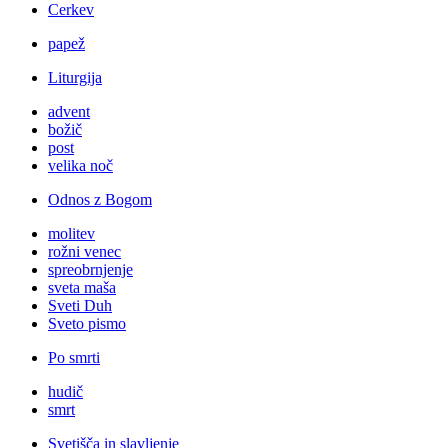
Cerkev
papež
Liturgija
advent
božič
post
velika noč
Odnos z Bogom
molitev
rožni venec
spreobrnjenje
sveta maša
Sveti Duh
Sveto pismo
Po smrti
hudič
smrt
Svetišča in slavljenje