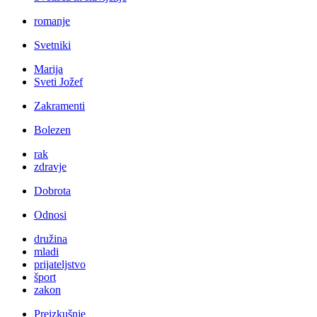
romanje
Svetniki
Marija
Sveti Jožef
Zakramenti
Bolezen
rak
zdravje
Dobrota
Odnosi
družina
mladi
prijateljstvo
šport
zakon
Preizkušnje