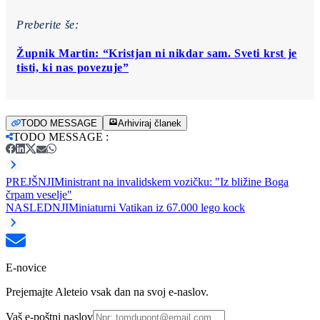
Preberite še:
Župnik Martin: “Kristjan ni nikdar sam. Sveti krst je
tisti, ki nas povezuje”
TODO MESSAGE
Arhiviraj članek
TODO MESSAGE
:
PREJŠNJI
Ministrant na invalidskem vozičku: "Iz bližine Boga
črpam veselje"
NASLEDNJI
Miniaturni Vatikan iz 67.000 lego kock
E-novice
Prejemajte Aleteio vsak dan na svoj e-naslov.
Vaš e-poštni naslov