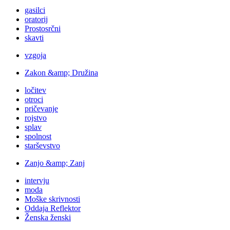
gasilci
oratorij
Prostosrčni
skavti
vzgoja
Zakon &amp; Družina
ločitev
otroci
pričevanje
rojstvo
splav
spolnost
starševstvo
Zanjo &amp; Zanj
intervju
moda
Moške skrivnosti
Oddaja Reflektor
Ženska ženski