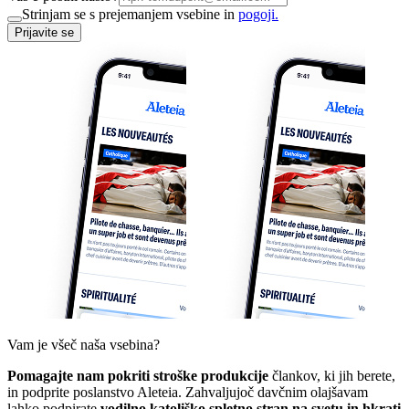
Strinjam se s prejemanjem vsebine in
pogoji.
Prijavite se
Vam je všeč naša vsebina?
Pomagajte nam pokriti stroške produkcije
člankov, ki jih berete,
in podprite poslanstvo Aleteia. Zahvaljujoč davčnim olajšavam
lahko podpirate
vodilno katoliško spletno stran na svetu in hkrati