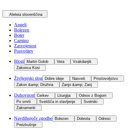
Aleteia
slovenščina
Angeli
Bolezen
Boter
Camino
Zasvojenost
Posvojitev
Blogi
Martin Golob
Vera
Vsakdanjik
Zakonca Kosi
Življenjski slog
Dobre ideje
Nasveti
Prostovoljstvo
Zakon &amp; Družina
Zanjo &amp; Zanj
Duhovnost
Cerkev
Liturgija
Odnos z Bogom
Po smrti
Svetišča in slavljenje
Svetniki
Zakramenti
Navdihujoče zgodbe
Bolezen
Dobrota
Odnosi
Preizkušnje