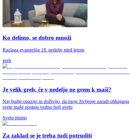
Ko delimo, se dobro množi
Razlaga evangelija 18. nedelje med letom
greh
Je velik greh, če v nedeljo ne grem k maši?
Naj ljudje opazijo in doživijo, da moje življenje zaradi obhajanja
svete maše postaja vedno bolj sveto
Sveto pismo
Za zaklad se je treba tudi potruditi