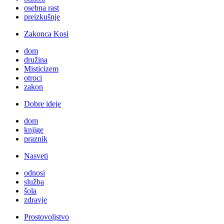
osebna rast
preizkušnje
Zakonca Kosi
dom
družina
Misticizem
otroci
zakon
Dobre ideje
dom
knjige
praznik
Nasveti
odnosi
služba
šola
zdravje
Prostovoljstvo