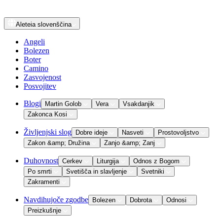
Aleteia
slovenščina
Angeli
Bolezen
Boter
Camino
Zasvojenost
Posvojitev
Blogi
Martin Golob
Vera
Vsakdanjik
Zakonca Kosi
Življenjski slog
Dobre ideje
Nasveti
Prostovoljstvo
Zakon &amp; Družina
Zanjo &amp; Zanj
Duhovnost
Cerkev
Liturgija
Odnos z Bogom
Po smrti
Svetišča in slavljenje
Svetniki
Zakramenti
Navdihujoče zgodbe
Bolezen
Dobrota
Odnosi
Preizkušnje