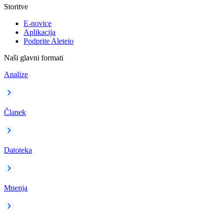
Storitve
E-novice
Aplikacija
Podprite Aleteio
Naši glavni formati
Analize
Članek
Datoteka
Mnenja