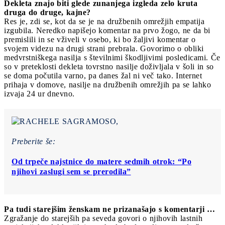
Dekleta znajo biti glede zunanjega izgleda zelo kruta
druga do druge, kajne?
Res je, zdi se, kot da se je na družbenih omrežjih empatija
izgubila. Neredko napišejo komentar na prvo žogo, ne da bi
premislili in se vživeli v osebo, ki bo žaljivi komentar o
svojem videzu na drugi strani prebrala. Govorimo o obliki
medvrstniškega nasilja s številnimi škodljivimi posledicami. Če
so v preteklosti dekleta tovrstno nasilje doživljala v šoli in so
se doma počutila varno, pa danes žal ni več tako. Internet
prihaja v domove, nasilje na družbenih omrežjih pa se lahko
izvaja 24 ur dnevno.
Preberite še:
Od trpeče najstnice do matere sedmih otrok: “Po
njihovi zaslugi sem se prerodila”
Pa tudi starejšim ženskam ne prizanašajo s komentarji …
Zgražanje do starejših pa seveda govori o njihovih lastnih