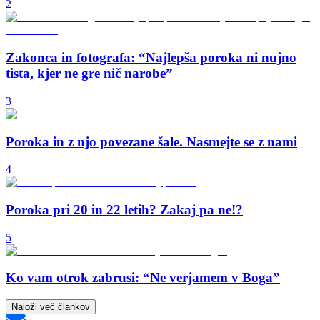
2
Zakonca in fotografa: “Najlepša poroka ni nujno
tista, kjer ne gre nič narobe”
3
Poroka in z njo povezane šale. Nasmejte se z nami
4
Poroka pri 20 in 22 letih? Zakaj pa ne!?
5
Ko vam otrok zabrusi: “Ne verjamem v Boga”
Naloži več člankov