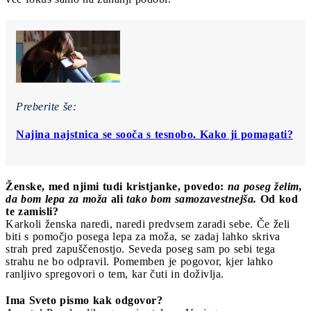
Preberite še:
Najina najstnica se sooča s tesnobo. Kako ji pomagati?
Ženske, med njimi tudi kristjanke, povedo:
na poseg želim,
da bom lepa za moža
ali
tako bom samozavestnejša.
Od kod
te zamisli?
Karkoli ženska naredi, naredi predvsem zaradi sebe. Če želi
biti s pomočjo posega lepa za moža, se zadaj lahko skriva
strah pred zapuščenostjo. Seveda poseg sam po sebi tega
strahu ne bo odpravil. Pomemben je pogovor, kjer lahko
ranljivo spregovori o tem, kar čuti in doživlja.
Ima Sveto pismo kak odgovor?