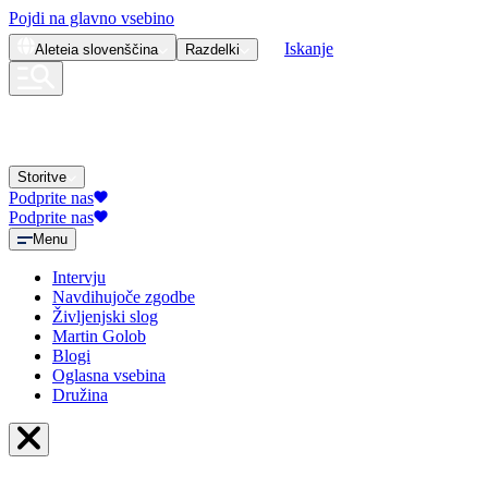
Pojdi na glavno vsebino
Iskanje
Aleteia
slovenščina
Razdelki
Storitve
Podprite nas
Podprite nas
Menu
Intervju
Navdihujoče zgodbe
Življenjski slog
Martin Golob
Blogi
Oglasna vsebina
Družina