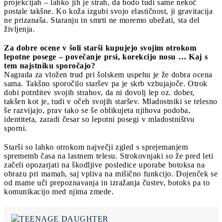
projekcijah – lahko jih je strah, da bodo tudi same nekoč
postale takšne. Ko koža izgubi svojo elastičnost, ji gravitacija
ne prizanaša. Staranju in smrti ne moremo ubežati, sta del
življenja.
Za dobre ocene v šoli starši kupujejo svojim otrokom
lepotne posege – povečanje prsi, korekcijo nosu … Kaj s
tem najstniku sporočajo?
Nagrada za vložen trud pri šolskem uspehu je že dobra ocena
sama. Takšno sporočilo staršev pa je skrb vzbujajoče. Otrok
dobi potrditev svojih strahov, da ni dovolj lep oz. dober,
takšen kot je, tudi v očeh svojih staršev. Mladostniki se telesno
še razvijajo, prav tako se še oblikujeta njihova podoba,
identiteta, zaradi česar so lepotni posegi v mladostništvu
sporni.
Starši so lahko otrokom največji zgled s sprejemanjem
sprememb časa na lastnem telesu. Strokovnjaki so že pred leti
začeli opozarjati na škodljive posledice uporabe botoksa na
obrazu pri mamah, saj vpliva na mišično funkcijo. Dojenček se
od mame uči prepoznavanja in izražanja čustev, botoks pa to
komunikacijo med njima zmede.