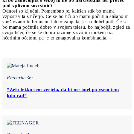
ki bo zadovoljna s seboj in ne bo narcisoidna ter preveč
pod vplivom sovrstnic?
Odnosi so ključni. Pomembno je, kakšen stik bo mama
vzpostavila s hčerjo. Če se bo hči ob mami počutila slišano in
spoštovano in bo mami lahko zaupala, je na dobri poti. Če se
bo mama počutila dobro v svojem telesu, bo najboljši zgled za
svojo hčer, če se še dobro razume s svojim možem oz.
hčerinim očetom, pa je to zmagovalna kombinacija.
Preberite še:
“Zelo težko sem verjela, da bi me imel po vsem tem
kdo rad”