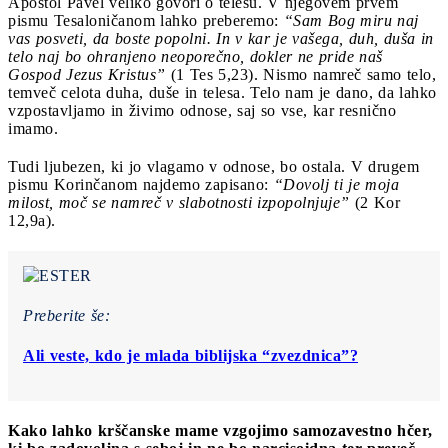
Apostol Pavel veliko govori o telesu. V njegovem prvem
pismu Tesaloničanom lahko preberemo:
“Sam Bog miru naj
vas posveti, da boste popolni. In v kar je vašega, duh, duša in
telo naj bo ohranjeno neoporečno, dokler ne pride naš
Gospod Jezus Kristus”
(1 Tes 5,23). Nismo namreč samo telo,
temveč celota duha, duše in telesa. Telo nam je dano, da lahko
vzpostavljamo in živimo odnose, saj so vse, kar resnično
imamo.
Tudi ljubezen, ki jo vlagamo v odnose, bo ostala. V drugem
pismu Korinčanom najdemo zapisano:
“
Dovolj ti je moja
milost, moč se namreč v slabotnosti izpopolnjuje”
(2 Kor
12,9a).
Preberite še:
Ali veste, kdo je mlada biblijska “zvezdnica”?
Kako lahko krščanske mame vzgojimo samozavestno hčer,