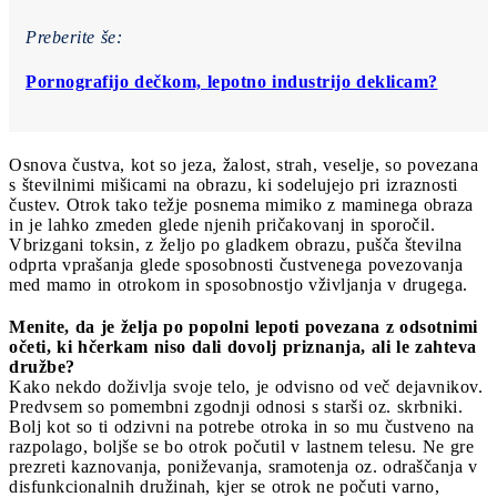
Preberite še:
Pornografijo dečkom, lepotno industrijo deklicam?
Osnova čustva, kot so jeza, žalost, strah, veselje, so povezana
s številnimi mišicami na obrazu, ki sodelujejo pri izraznosti
čustev. Otrok tako težje posnema mimiko z maminega obraza
in je lahko zmeden glede njenih pričakovanj in sporočil.
Vbrizgani toksin, z željo po gladkem obrazu, pušča številna
odprta vprašanja glede sposobnosti čustvenega povezovanja
med mamo in otrokom in sposobnostjo vživljanja v drugega.
Menite, da je želja po popolni lepoti povezana z odsotnimi
očeti, ki hčerkam niso dali dovolj priznanja, ali le zahteva
družbe?
Kako nekdo doživlja svoje telo, je odvisno od več dejavnikov.
Predvsem so pomembni zgodnji odnosi s starši oz. skrbniki.
Bolj kot so ti odzivni na potrebe otroka in so mu čustveno na
razpolago, boljše se bo otrok počutil v lastnem telesu. Ne gre
prezreti kaznovanja, poniževanja, sramotenja oz. odraščanja v
disfunkcionalnih družinah, kjer se otrok ne počuti varno,