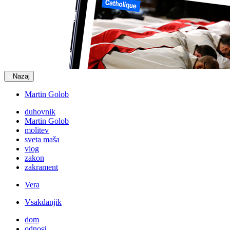
Nazaj
Martin Golob
duhovnik
Martin Golob
molitev
sveta maša
vlog
zakon
zakrament
Vera
Vsakdanjik
dom
odnosi