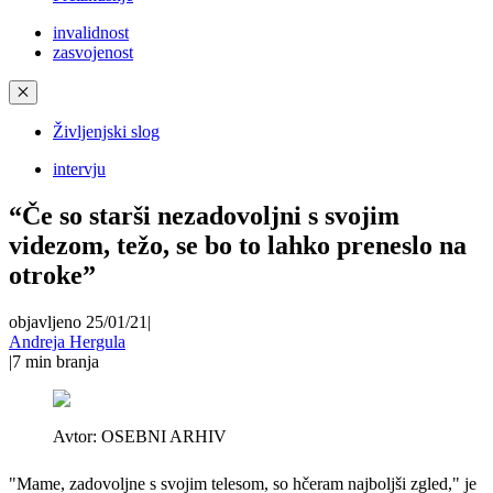
invalidnost
zasvojenost
✕
Življenjski slog
intervju
“Če so starši nezadovoljni s svojim
videzom, težo, se bo to lahko preneslo na
otroke”
objavljeno 25/01/21
|
Andreja Hergula
|
7
min branja
Avtor:
OSEBNI ARHIV
"Mame, zadovoljne s svojim telesom, so hčeram najboljši zgled," je