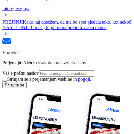
intervju
vzgoja
PREJŠNJI
Kako naj dosežem, da me bo spet gledala tako, kot nekoč
NASLEDNJI
10 misli, ki jih mora prebrati vsaka mama
E-novice
Prejemajte Aleteio vsak dan na svoj e-naslov.
Vaš e-poštni naslov
Strinjam se s prejemanjem vsebine in
pogoji.
Prijavite se