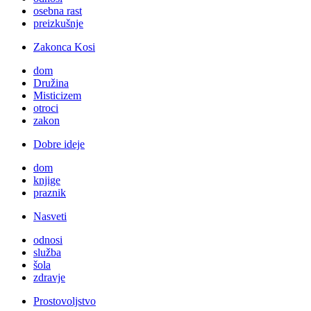
osebna rast
preizkušnje
Zakonca Kosi
dom
Družina
Misticizem
otroci
zakon
Dobre ideje
dom
knjige
praznik
Nasveti
odnosi
služba
šola
zdravje
Prostovoljstvo