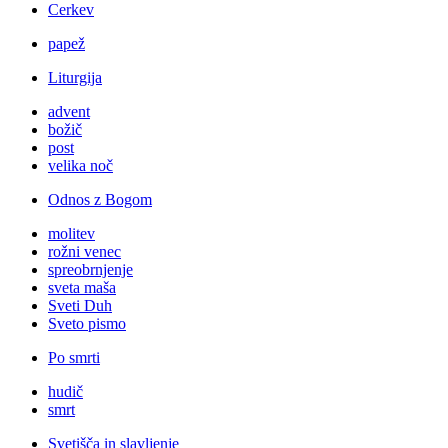
Cerkev
papež
Liturgija
advent
božič
post
velika noč
Odnos z Bogom
molitev
rožni venec
spreobrnjenje
sveta maša
Sveti Duh
Sveto pismo
Po smrti
hudič
smrt
Svetišča in slavljenje