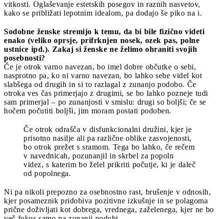
vitkosti. Oglaševanje estetskih posegov in raznih nasvetov,
kako se približati lepotnim idealom, pa dodajo še piko na i.
Sodobne ženske stremijo k temu, da bi bile fizično videti
enako (veliko oprsje, prifrknjen nosek, ozek pas, polne
ustnice ipd.). Zakaj si ženske ne želimo ohraniti svojih
posebnosti?
Če je otrok varno navezan, bo imel dobre občutke o sebi,
nasprotno pa, ko ni varno navezan, bo lahko sebe videl kot
slabšega od drugih in si to razlagal z zunanjo podobo. Če
otroka ves čas primerjajo z drugimi, se bo lahko pozneje tudi
sam primerjal – po zunanjosti v smislu: drugi so boljši; če se
hočem počutiti boljši, jim moram postati podoben.
Če otrok odrašča v disfunkcionalni družini, kjer je
prisotno nasilje ali pa različne oblike zasvojenosti,
bo otrok prežet s sramom. Tega bo lahko, če rečem
v navednicah, pozunanjil in skrbel za popoln
videz, s katerim bo želel prikriti počutje, ki je daleč
od popolnega.
Ni pa nikoli prepozno za osebnostno rast, brušenje v odnosih,
kjer posameznik pridobiva pozitivne izkušnje in se polagoma
prične doživljati kot dobrega, vrednega, zaželenega, kjer ne bo
več fokus samo na zunanji podobi.