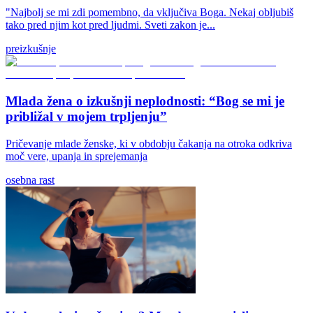
"Najbolj se mi zdi pomembno, da vključiva Boga. Nekaj obljubiš
tako pred njim kot pred ljudmi. Sveti zakon je...
preizkušnje
Mlada žena o izkušnji neplodnosti: “Bog se mi je
približal v mojem trpljenju”
Pričevanje mlade ženske, ki v obdobju čakanja na otroka odkriva
moč vere, upanja in sprejemanja
osebna rast