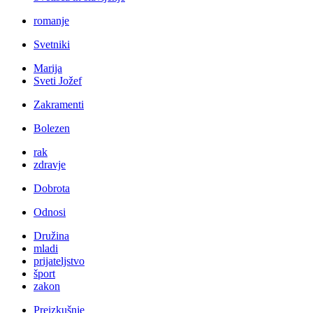
romanje
Svetniki
Marija
Sveti Jožef
Zakramenti
Bolezen
rak
zdravje
Dobrota
Odnosi
Družina
mladi
prijateljstvo
šport
zakon
Preizkušnje