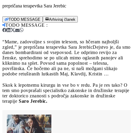
prepričana terapevtka Sara Jerebic
TODO MESSAGE
Arhiviraj članek
TODO MESSAGE
:
“Mame, zadovoljne s svojim telesom, so hčeram najboljši
zgled,” je prepričana terapevtka Sara Jerebic
Dejstvo je, da smo
danes bombardirani od vsepovsod. Le odprimo revijo za
ženske, sprehodimo se po ulicah mimo oglasnih panojev ali
kliknimo na splet. Povsod sama popolnost – telesna,
površinska. Če hočemo ali pa ne, si naši možgani slikajo
podobe retuširanih lutkastih Maj, Klavdij, Kristin …
Skok k lepotnemu kirurgu in vse bo v redu. Pa je res tako? O
tem smo povprašali specialistko zakonske in družinske terapije
ter doktorico znanosti s področja zakonske in družinske
terapije
Saro Jerebic.