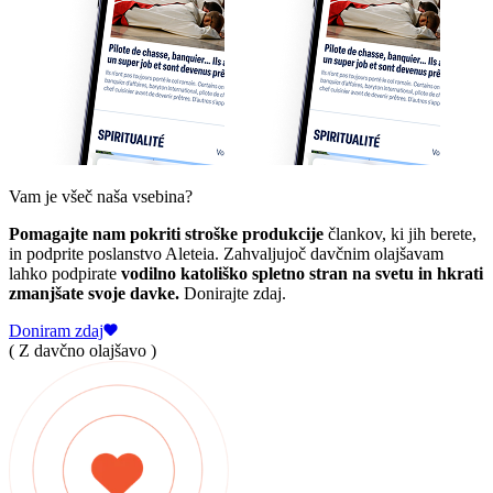
Vam je všeč naša vsebina?
Pomagajte nam pokriti stroške produkcije
člankov, ki jih berete,
in podprite poslanstvo Aleteia. Zahvaljujoč davčnim olajšavam
lahko podpirate
vodilno katoliško spletno stran na svetu in hkrati
zmanjšate svoje davke.
Donirajte zdaj.
Doniram zdaj
( Z davčno olajšavo )