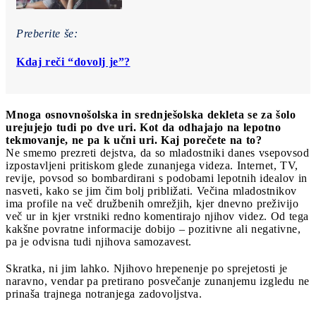
Preberite še:
Kdaj reči “dovolj je”?
Mnoga osnovnošolska in srednješolska dekleta se za šolo
urejujejo tudi po dve uri. Kot da odhajajo na lepotno
tekmovanje, ne pa k učni uri. Kaj porečete na to?
Ne smemo prezreti dejstva, da so mladostniki danes vsepovsod
izpostavljeni pritiskom glede zunanjega videza. Internet, TV,
revije, povsod so bombardirani s podobami lepotnih idealov in
nasveti, kako se jim čim bolj približati. Večina mladostnikov
ima profile na več družbenih omrežjih, kjer dnevno preživijo
več ur in kjer vrstniki redno komentirajo njihov videz. Od tega
kakšne povratne informacije dobijo – pozitivne ali negativne,
pa je odvisna tudi njihova samozavest.
Skratka, ni jim lahko. Njihovo hrepenenje po sprejetosti je
naravno, vendar pa pretirano posvečanje zunanjemu izgledu ne
prinaša trajnega notranjega zadovoljstva.