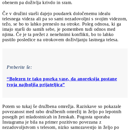
obenem pa doživlja krivdo in sram.
Če v družini starši dajejo poudarek določenemu idealu
telesnega videza ali pa so sami nezadovoljni s svojim videzom,
težo, se bo to lahko preneslo na otroke. Poleg odnosa, ki ga
imajo starši do samih sebe, je pomemben tudi odnos med
njima. Če je ta prežet z nenehnimi konflikti, bo to lahko
pustilo posledice na otrokovem doživljanju lastnega telesa.
Preberite še:
“Bolezen te tako posrka vase, da anoreksija postane
tvoja najboljša prijateljica”
Potem so tukaj še družbena omrežja. Raziskave so pokazale
povezanost med rabo družbenih omrežij in željo po lepotnih
posegih pri mladostnicah in ženskah. Pogosta uporaba
Instagrama je bila na primer pozitivno povezana z
nezadovoljstvom s telesom, nizko samozavestjo in željo po