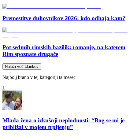
Premestitve duhovnikov 2026: kdo odhaja kam?
Pot sedmih rimskih bazilik: romanje, na katerem
Rim spoznate drugače
Naloži več člankov
Najbolj brano v tej kategoriji ta mesec
1
Mlada žena o izkušnji neplodnosti: “Bog se mi je
približal v mojem trpljenju”