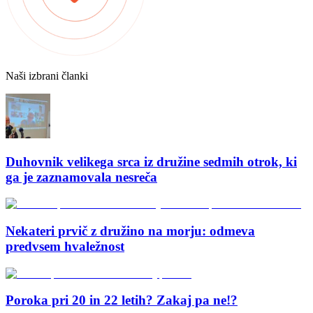
Naši izbrani članki
Duhovnik velikega srca iz družine sedmih otrok, ki
ga je zaznamovala nesreča
Nekateri prvič z družino na morju: odmeva
predvsem hvaležnost
Poroka pri 20 in 22 letih? Zakaj pa ne!?