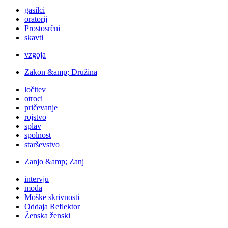
gasilci
oratorij
Prostosrčni
skavti
vzgoja
Zakon &amp; Družina
ločitev
otroci
pričevanje
rojstvo
splav
spolnost
starševstvo
Zanjo &amp; Zanj
intervju
moda
Moške skrivnosti
Oddaja Reflektor
Ženska ženski