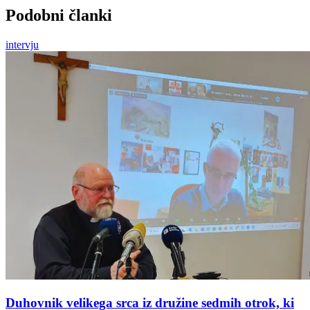
Podobni članki
intervju
Duhovnik velikega srca iz družine sedmih otrok, ki