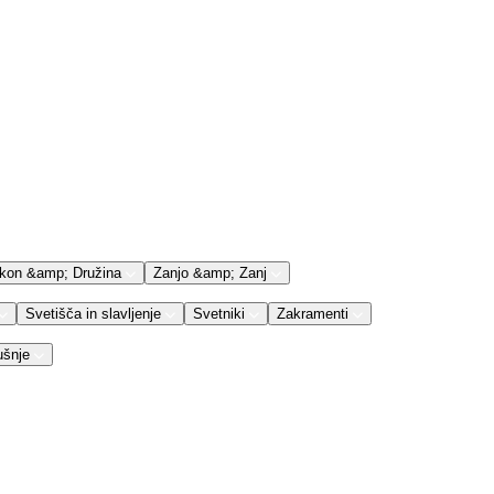
kon &amp; Družina
Zanjo &amp; Zanj
Svetišča in slavljenje
Svetniki
Zakramenti
ušnje