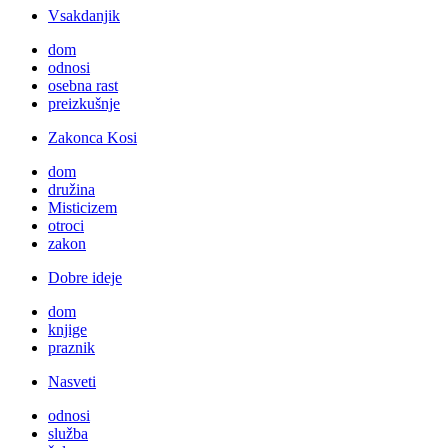
Vsakdanjik
dom
odnosi
osebna rast
preizkušnje
Zakonca Kosi
dom
družina
Misticizem
otroci
zakon
Dobre ideje
dom
knjige
praznik
Nasveti
odnosi
služba