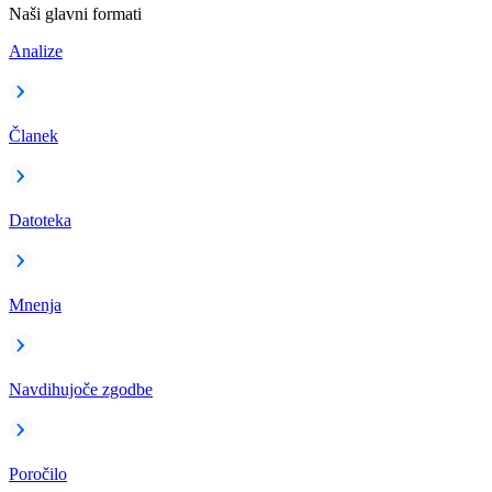
Naši glavni formati
Analize
Članek
Datoteka
Mnenja
Navdihujoče zgodbe
Poročilo