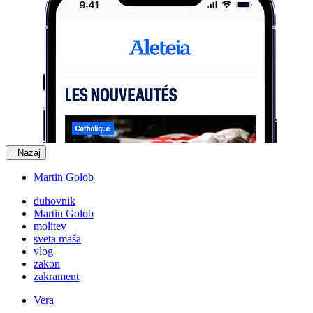
Nazaj
Martin Golob
duhovnik
Martin Golob
molitev
sveta maša
vlog
zakon
zakrament
Vera