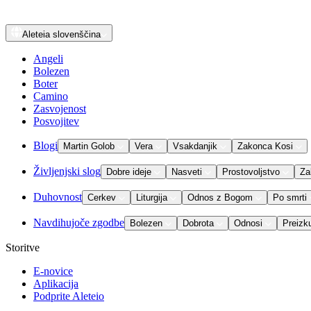
Aleteia
slovenščina
Angeli
Bolezen
Boter
Camino
Zasvojenost
Posvojitev
Blogi
Martin Golob
Vera
Vsakdanjik
Zakonca Kosi
Življenjski slog
Dobre ideje
Nasveti
Prostovoljstvo
Za
Duhovnost
Cerkev
Liturgija
Odnos z Bogom
Po smrti
Navdihujoče zgodbe
Bolezen
Dobrota
Odnosi
Preizk
Storitve
E-novice
Aplikacija
Podprite Aleteio