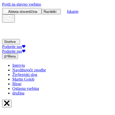
Pojdi na glavno vsebino
Iskanje
Aleteia
slovenščina
Razdelki
Storitve
Podprite nas
Podprite nas
Menu
Intervju
Navdihujoče zgodbe
Življenjski slog
Martin Golob
Blogi
Oglasna vsebina
družina