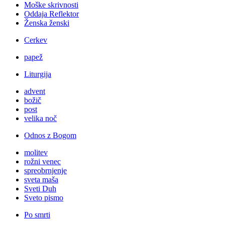
Moške skrivnosti
Oddaja Reflektor
Ženska ženski
Cerkev
papež
Liturgija
advent
božič
post
velika noč
Odnos z Bogom
molitev
rožni venec
spreobrnjenje
sveta maša
Sveti Duh
Sveto pismo
Po smrti