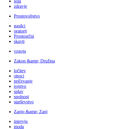
šola
zdravje
Prostovoljstvo
gasilci
oratorij
Prostosrčni
skavti
vzgoja
Zakon &amp; Družina
ločitev
otroci
pričevanje
rojstvo
splav
spolnost
starševstvo
Zanjo &amp; Zanj
intervju
moda