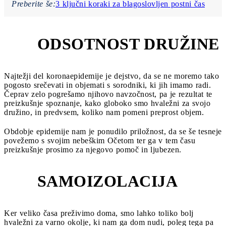
Preberite še:
3 ključni koraki za blagoslovljen postni čas
ODSOTNOST DRUŽINE
1
Najtežji del koronaepidemije je dejstvo, da se ne moremo tako
pogosto srečevati in objemati s sorodniki, ki jih imamo radi.
Čeprav zelo pogrešamo njihovo navzočnost, pa je rezultat te
preizkušnje spoznanje, kako globoko smo hvaležni za svojo
družino, in predvsem, koliko nam pomeni preprost objem.
Obdobje epidemije nam je ponudilo priložnost, da se še tesneje
povežemo s svojim nebeškim Očetom ter ga v tem času
preizkušnje prosimo za njegovo pomoč in ljubezen.
SAMOIZOLACIJA
2
Ker veliko časa preživimo doma, smo lahko toliko bolj
hvaležni za varno okolje, ki nam ga dom nudi, poleg tega pa