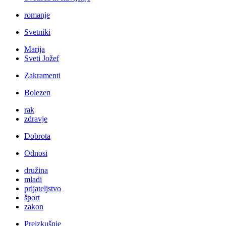
romanje
Svetniki
Marija
Sveti Jožef
Zakramenti
Bolezen
rak
zdravje
Dobrota
Odnosi
družina
mladi
prijateljstvo
šport
zakon
Preizkušnje