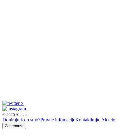
© 2025 Aleteia
Donirajte
Kdo smo?
Pravne infomacije
Kontaktirajte Aleteio
Zasebnost