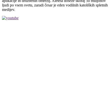
aplikacije in družbenih omrežij. Aleteia doseže skoraj 50 milijonov
ljudi po vsem svetu, zaradi česar je eden vodilnih katoliških spletnih
medijev.