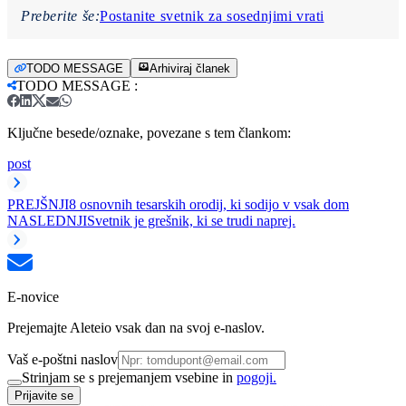
Preberite še:
Postanite svetnik za sosednjimi vrati
TODO MESSAGE
Arhiviraj članek
TODO MESSAGE
:
Ključne besede/oznake, povezane s tem člankom:
post
PREJŠNJI
8 osnovnih tesarskih orodij, ki sodijo v vsak dom
NASLEDNJI
Svetnik je grešnik, ki se trudi naprej.
E-novice
Prejemajte Aleteio vsak dan na svoj e-naslov.
Vaš e-poštni naslov
Strinjam se s prejemanjem vsebine in
pogoji.
Prijavite se