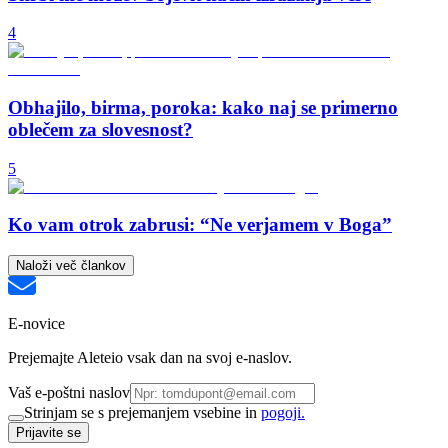
4
Obhajilo, birma, poroka: kako naj se primerno
oblečem za slovesnost?
5
Ko vam otrok zabrusi: “Ne verjamem v Boga”
Naloži več člankov
E-novice
Prejemajte Aleteio vsak dan na svoj e-naslov.
Vaš e-poštni naslov
Strinjam se s prejemanjem vsebine in
pogoji.
Prijavite se