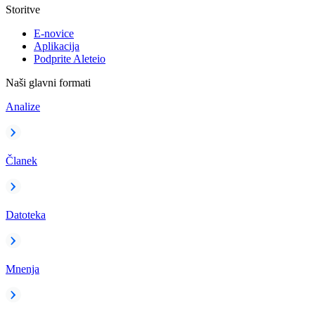
Storitve
E-novice
Aplikacija
Podprite Aleteio
Naši glavni formati
Analize
Članek
Datoteka
Mnenja