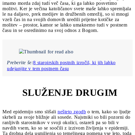
imamo morda zdaj tudi več časa, ki ga lahko posvetimo
molitvi. Ker je večina katoličanov svete maše lahko spremljala
le na daljavo, prek medijev in družbenih omrežij, so si mnogi
vzeli čas in na svojih domovih uredili prijetne kotičke za
molitev – prostor, kamor se lahko umaknemo tudi v postnem
času in se osredinimo na svoj odnos z Bogom.
Preberite še:
8 staroirskih postnih izročil, ki jih lahko
udejanjite v tem postnem času
SLUŽENJE DRUGIM
3
Med epidemijo smo slišali
nešteto zgodb
o tem, kako so ljudje
skrbeli za svoje bližnje ali sosede. Najstniki so bili pozorni do
ranljivih starostnikov v svoji okolici, ostareli pa so bili v
navdih vsem, ko so se soočili z izzivom življenja v epidemiji.
Ta drobna dela usmiljenja so temeljnega pomena vse leto, toda