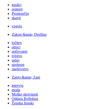
gasilci
oratorij
Prostosrčni
skavti
vzgoja
Zakon &amp; Družina
ločitev
otroci
pričevanje
rojstvo
splav
spolnost
starševstvo
Zanjo &amp; Zanj
intervju
moda
Moške skrivnosti
Oddaja Reflektor
Ženska ženski