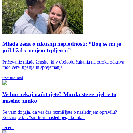
Mlada žena o izkušnji neplodnosti: “Bog se mi je
približal v mojem trpljenju”
Pričevanje mlade ženske, ki v obdobju čakanja na otroka odkriva
moč vere, upanja in sprejemanja
osebna rast
Vedno nekaj načrtujete? Morda ste se ujeli v to
miselno zanko
Se vam dogaja, da ves čas razmišljate o naslednjem opravilu?
Spoznajte t. i. "sindrom naslednjega koraka"
recept