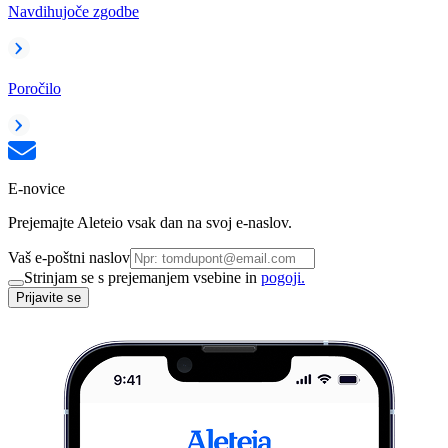
Navdihujoče zgodbe
Poročilo
E-novice
Prejemajte Aleteio vsak dan na svoj e-naslov.
Vaš e-poštni naslov
Strinjam se s prejemanjem vsebine in
pogoji.
Prijavite se