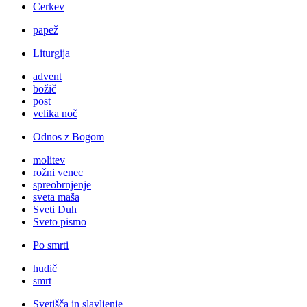
Cerkev
papež
Liturgija
advent
božič
post
velika noč
Odnos z Bogom
molitev
rožni venec
spreobrnjenje
sveta maša
Sveti Duh
Sveto pismo
Po smrti
hudič
smrt
Svetišča in slavljenje