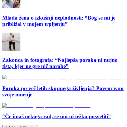
Mlada žena o izkušnji neplodnosti: “Bog se mi je
približal v mojem trpljenju”
Zakonca in fotografa: “Najlepša poroka ni nujno
tista, kjer ne gre nič narobe”
Poroka po več letih skupnega življenja? Povem vam
svoje mnenje
“Če imaš nekoga rad, se mu ni težko posvetiti”