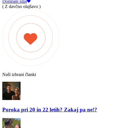
Doniram zdaj
( Z davčno olajšavo )
Naši izbrani članki
Poroka pri 20 in 22 letih? Zakaj pa ne!?