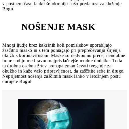
v postnem času lahko še okrepijo našo predanost za služenje
Bogu.
NOŠENJE MASK
4
Mnogi ljudje brez kakršnih koli pomislekov uporabljajo
zaščitno masko in s tem pomagajo pri preprečevanju širjenja
okužb s koronavirusom. Maske so nedvomno precej neudobne
in ne sodijo med ravno najprivlačnejše modne dodatke. Toda
ta drobna osebna žrtev pomaga zmanjševati tveganje za
okužbo in kaže vašo pripravljenost, da zaščitite sebe in druge.
Neprijetnost nošenja zaščitnih mask lahko v letošnjem postu
darujete Bogu!