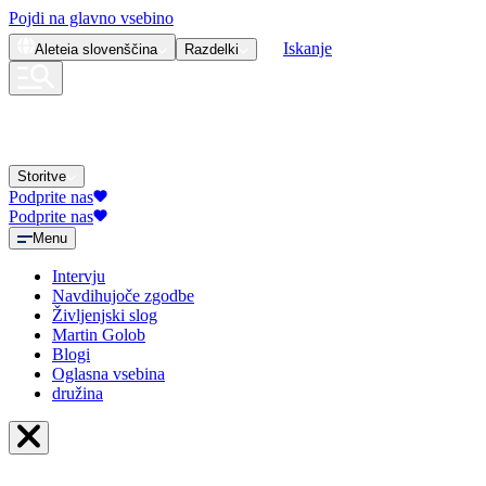
Pojdi na glavno vsebino
Iskanje
Aleteia
slovenščina
Razdelki
Storitve
Podprite nas
Podprite nas
Menu
Intervju
Navdihujoče zgodbe
Življenjski slog
Martin Golob
Blogi
Oglasna vsebina
družina