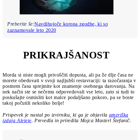
Preberite še:
Navdihujoče korona zgodbe, ki so
zaznamovale leto 2020
PRIKRAJŠANOST
5
Morda si niste mogli privoščiti dopusta, ali pa že dlje časa ne
morete obedovati v svoji najljubši restavraciji: ta razočaranja v
postnem času sprejmite kot znamenje osebnega darovanja. Na
nek način ste se nečemu odpovedovali vse leto, zato si tudi to
poskušajte osmisliti kot malce podaljšano pokoro, pa se boste
takoj počutili nekoliko bolje!
Prispevek je nastal po izvirniku, ki ga je objavila
ameriška
izdaja Aleteie
.
Prevedla in priredila Mojca Masterl Štefanič.