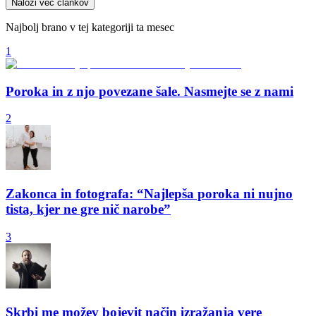
Naloži več člankov
Najbolj brano v tej kategoriji ta mesec
1
Poroka in z njo povezane šale. Nasmejte se z nami
2
Zakonca in fotografa: “Najlepša poroka ni nujno
tista, kjer ne gre nič narobe”
3
Skrbi me možev bojevit način izražanja vere