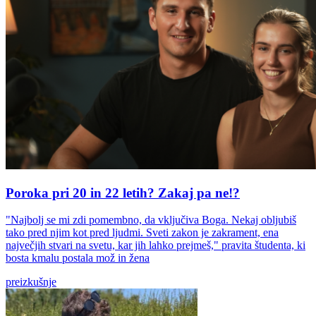
Poroka pri 20 in 22 letih? Zakaj pa ne!?
"Najbolj se mi zdi pomembno, da vključiva Boga. Nekaj obljubiš
tako pred njim kot pred ljudmi. Sveti zakon je zakrament, ena
največjih stvari na svetu, kar jih lahko prejmeš," pravita študenta, ki
bosta kmalu postala mož in žena
preizkušnje