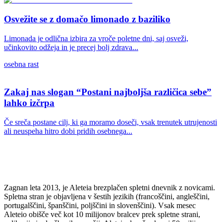
Osvežite se z domačo limonado z baziliko
Limonada je odlična izbira za vroče poletne dni, saj osveži,
učinkovito odžeja in je precej bolj zdrava...
osebna rast
Zakaj nas slogan “Postani najboljša različica sebe”
lahko izčrpa
Če sreča postane cilj, ki ga moramo doseči, vsak trenutek utrujenosti
ali neuspeha hitro dobi pridih osebnega...
Zagnan leta 2013, je Aleteia brezplačen spletni dnevnik z novicami.
Spletna stran je objavljena v šestih jezikih (francoščini, angleščini,
portugalščini, španščini, poljščini in slovenščini). Vsak mesec
Aleteio obišče več kot 10 milijonov bralcev prek spletne strani,