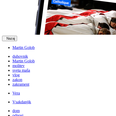
Nazaj
Martin Golob
duhovnik
Martin Golob
molitev
sveta maša
vlog
zakon
zakrament
Vera
Vsakdanjik
dom
odnosi