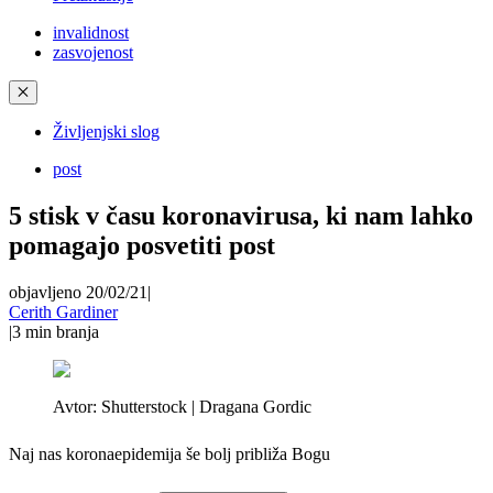
invalidnost
zasvojenost
✕
Življenjski slog
post
5 stisk v času koronavirusa, ki nam lahko
pomagajo posvetiti post
objavljeno 20/02/21
|
Cerith Gardiner
|
3
min branja
Avtor:
Shutterstock | Dragana Gordic
Naj nas koronaepidemija še bolj približa Bogu