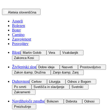
Aleteia
slovenščina
Angeli
Bolezen
Boter
Camino
Zasvojenost
Posvojitev
Blogi
Martin Golob
Vera
Vsakdanjik
Zakonca Kosi
Življenjski slog
Dobre ideje
Nasveti
Prostovoljstvo
Zakon &amp; Družina
Zanjo &amp; Zanj
Duhovnost
Cerkev
Liturgija
Odnos z Bogom
Po smrti
Svetišča in slavljenje
Svetniki
Zakramenti
Navdihujoče zgodbe
Bolezen
Dobrota
Odnosi
Preizkušnje