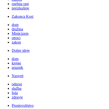
osebna rast
preizkušnje
Zakonca Kosi
dom
družina
Misticizem
otroci
zakon
Dobre ideje
dom
knjige
praznik
Nasveti
odnosi
služba
šola
zdravje
Prostovoljstvo