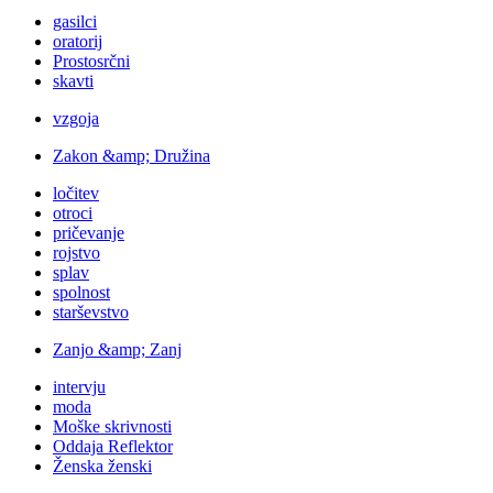
gasilci
oratorij
Prostosrčni
skavti
vzgoja
Zakon &amp; Družina
ločitev
otroci
pričevanje
rojstvo
splav
spolnost
starševstvo
Zanjo &amp; Zanj
intervju
moda
Moške skrivnosti
Oddaja Reflektor
Ženska ženski