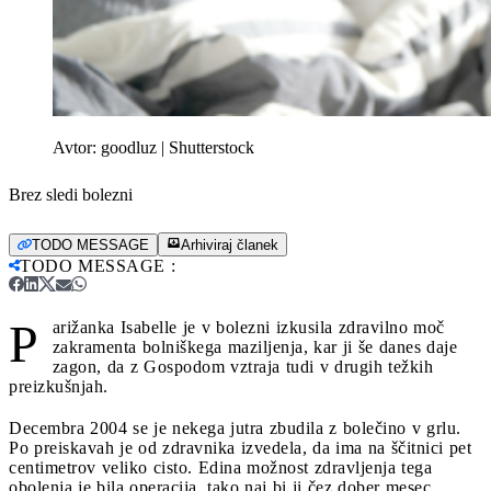
Avtor:
goodluz | Shutterstock
Brez sledi bolezni
TODO MESSAGE
Arhiviraj članek
TODO MESSAGE
:
P
arižanka Isabelle je v bolezni izkusila zdravilno moč
zakramenta bolniškega maziljenja, kar ji še danes daje
zagon, da z Gospodom vztraja tudi v drugih težkih
preizkušnjah.
Decembra 2004 se je nekega jutra zbudila z bolečino v grlu.
Po preiskavah je od zdravnika izvedela, da ima na ščitnici pet
centimetrov veliko cisto. Edina možnost zdravljenja tega
obolenja je bila operacija, tako naj bi ji čez dober mesec