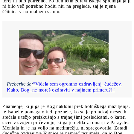
torej ni bilo potrebno. Po treh letih zdravniškega spremljanja ji
ni bilo več potrebno hoditi niti na preglede, saj je njena
ščitnica v normalnem stanju.
Preberite še:
“Videla sem ogromno ozdravljenj, čudežev.
Kako, Bog, ne moreš ozdraviti v najinem primeru?!”
Znamenje, ki ji ga je Bog naklonil prek bolniškega maziljenja,
je Isabelle pomagalo tudi pozneje, ko se je po nekaj mesecih
srečala s težjo preizkušnjo s trajnejšimi posledicami, o kateri
sicer v svojem pričevanju, ki ga je delila z romarji v Paray-le-
Monialu in je na voljo na medmrežju, ni spregovorila. Zaradi
čudežne ozdravitve ščitnice je namreč razumela, da jo Bog