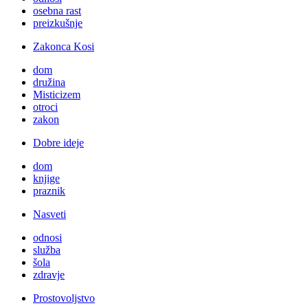
osebna rast
preizkušnje
Zakonca Kosi
dom
družina
Misticizem
otroci
zakon
Dobre ideje
dom
knjige
praznik
Nasveti
odnosi
služba
šola
zdravje
Prostovoljstvo