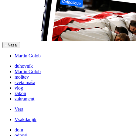
Nazaj
Martin Golob
duhovnik
Martin Golob
molitev
sveta maša
vlog
zakon
zakrament
Vera
Vsakdanjik
dom
odnosi