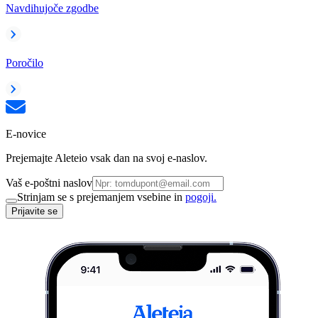
Navdihujoče zgodbe
Poročilo
E-novice
Prejemajte Aleteio vsak dan na svoj e-naslov.
Vaš e-poštni naslov
Strinjam se s prejemanjem vsebine in
pogoji.
Prijavite se