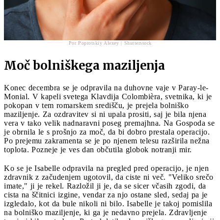
Por Poprotskiy Alexey | Shutterstock
Moč bolniškega maziljenja
Konec decembra se je odpravila na duhovne vaje v Paray-le-
Monial. V kapeli svetega Klavdija Colombièra, svetnika, ki je
pokopan v tem romarskem središču, je prejela bolniško
maziljenje. Za ozdravitev si ni upala prositi, saj je bila njena
vera v tako velik nadnaravni poseg premajhna. Na Gospoda se
je obrnila le s prošnjo za moč, da bi dobro prestala operacijo.
Po prejemu zakramenta se je po njenem telesu razširila nežna
toplota. Pozneje je ves dan občutila globok notranji mir.
Ko se je Isabelle odpravila na pregled pred operacijo, je njen
zdravnik z začudenjem ugotovil, da ciste ni več. "Veliko srečo
imate," ji je rekel. Razložil ji je, da se sicer včasih zgodi, da
cista na ščitnici izgine, vendar za njo ostane sled, sedaj pa je
izgledalo, kot da bule nikoli ni bilo. Isabelle je takoj pomislila
na bolniško maziljenje, ki ga je nedavno prejela. Zdravljenje