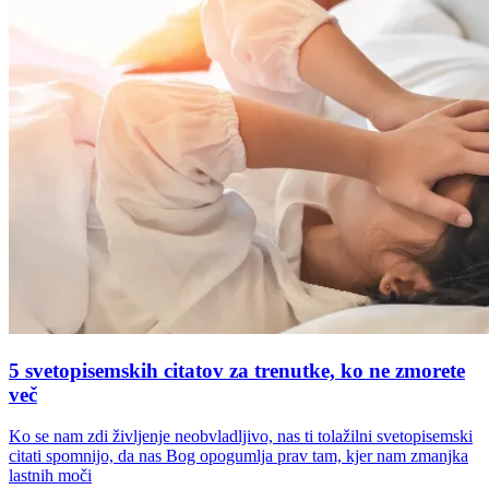
5 svetopisemskih citatov za trenutke, ko ne zmorete
več
Ko se nam zdi življenje neobvladljivo, nas ti tolažilni svetopisemski
citati spomnijo, da nas Bog opogumlja prav tam, kjer nam zmanjka
lastnih moči