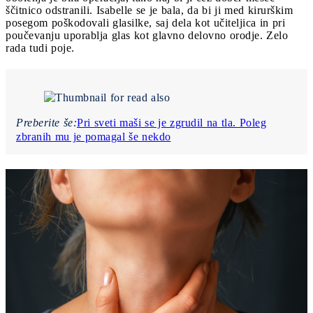
ščitnico odstranili. Isabelle se je bala, da bi ji med kirurškim
posegom poškodovali glasilke, saj dela kot učiteljica in pri
poučevanju uporablja glas kot glavno delovno orodje. Zelo
rada tudi poje.
Preberite še:
Pri sveti maši se je zgrudil na tla. Poleg
zbranih mu je pomagal še nekdo