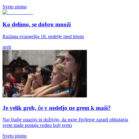
Sveto pismo
Ko delimo, se dobro množi
Razlaga evangelija 18. nedelje med letom
greh
Je velik greh, če v nedeljo ne grem k maši?
Naj ljudje opazijo in doživijo, da moje življenje zaradi obhajanja
svete maše postaja vedno bolj sveto
Sveto pismo