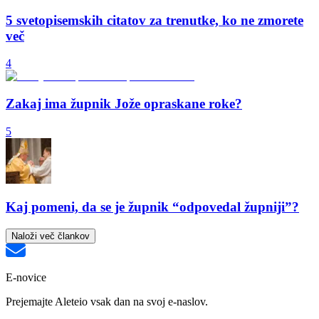
5 svetopisemskih citatov za trenutke, ko ne zmorete
več
4
Zakaj ima župnik Jože opraskane roke?
5
Kaj pomeni, da se je župnik “odpovedal župniji”?
Naloži več člankov
E-novice
Prejemajte Aleteio vsak dan na svoj e-naslov.