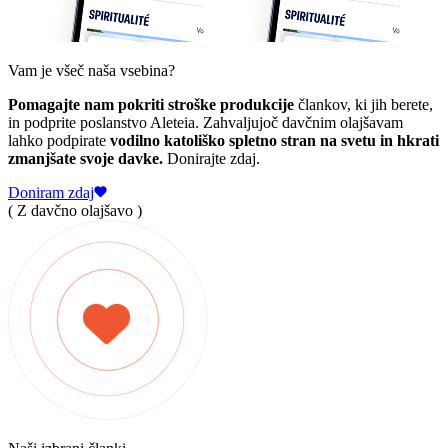
Vam je všeč naša vsebina?
Pomagajte nam pokriti stroške produkcije
člankov, ki jih berete,
in podprite poslanstvo Aleteia. Zahvaljujoč davčnim olajšavam
lahko podpirate
vodilno katoliško spletno stran na svetu in hkrati
zmanjšate svoje davke.
Donirajte zdaj.
Doniram zdaj
( Z davčno olajšavo )