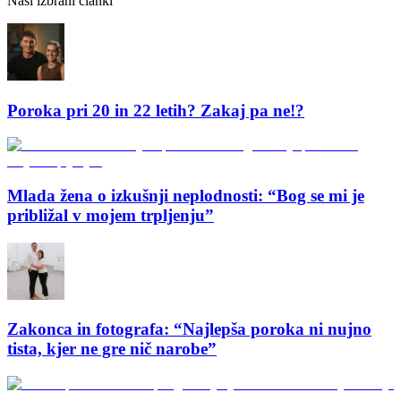
Naši izbrani članki
Poroka pri 20 in 22 letih? Zakaj pa ne!?
Mlada žena o izkušnji neplodnosti: “Bog se mi je
približal v mojem trpljenju”
Zakonca in fotografa: “Najlepša poroka ni nujno
tista, kjer ne gre nič narobe”