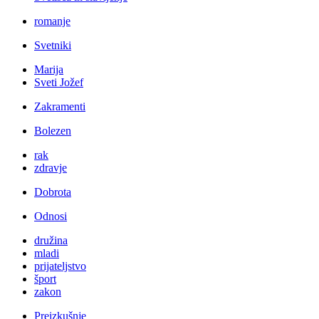
romanje
Svetniki
Marija
Sveti Jožef
Zakramenti
Bolezen
rak
zdravje
Dobrota
Odnosi
družina
mladi
prijateljstvo
šport
zakon
Preizkušnje