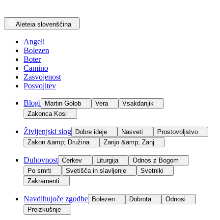
Aleteia
slovenščina
Angeli
Bolezen
Boter
Camino
Zasvojenost
Posvojitev
Blogi
Martin Golob
Vera
Vsakdanjik
Zakonca Kosi
Življenjski slog
Dobre ideje
Nasveti
Prostovoljstvo
Zakon &amp; Družina
Zanjo &amp; Zanj
Duhovnost
Cerkev
Liturgija
Odnos z Bogom
Po smrti
Svetišča in slavljenje
Svetniki
Zakramenti
Navdihujoče zgodbe
Bolezen
Dobrota
Odnosi
Preizkušnje