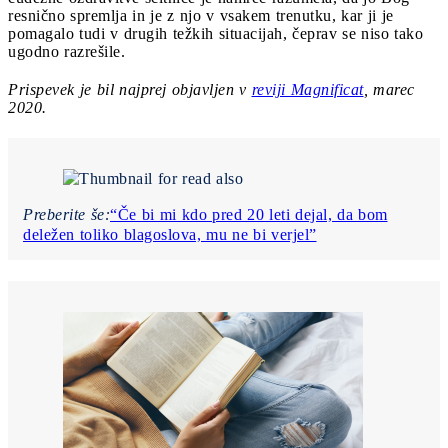
resnično spremlja in je z njo v vsakem trenutku, kar ji je
pomagalo tudi v drugih težkih situacijah, čeprav se niso tako
ugodno razrešile.
Prispevek je bil najprej objavljen v
reviji Magnificat
, marec
2020.
Preberite še:
“Če bi mi kdo pred 20 leti dejal, da bom
deležen toliko blagoslova, mu ne bi verjel”