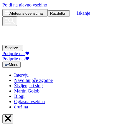
Pojdi na glavno vsebino
Iskanje
Aleteia
slovenščina
Razdelki
Storitve
Podprite nas
Podprite nas
Menu
Intervju
Navdihujoče zgodbe
Življenjski slog
Martin Golob
Blogi
Oglasna vsebina
družina