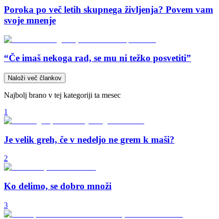
Poroka po več letih skupnega življenja? Povem vam
svoje mnenje
“Če imaš nekoga rad, se mu ni težko posvetiti”
Naloži več člankov
Najbolj brano v tej kategoriji ta mesec
1
Je velik greh, če v nedeljo ne grem k maši?
2
Ko delimo, se dobro množi
3