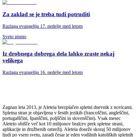
Za zaklad se je treba tudi potruditi
Razlaga evangelija 17. nedelje med letom
Sveto pismo
Iz drobnega dobrega dela lahko zraste nekaj
velikega
Razlaga evangelija 16. nedelje med letom
Zagnan leta 2013, je Aleteia brezplačen spletni dnevnik z novicami.
Spletna stran je objavljena v šestih jezikih (francoščini, angleščini,
portugalščini, španščini, poljščini in slovenščini). Vsak mesec
Aleteio obišče več kot 10 milijonov bralcev prek spletne strani,
aplikacije in družbenih omrežij. Aleteia doseže skoraj 50 milijonov
ljudi po vsem svetu, zaradi česar je eden vodilnih katoliških spletnih