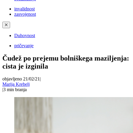
invalidnost
zasvojenost
✕
Duhovnost
pričevanje
Čudež po prejemu bolniškega maziljenja:
cista je izginila
objavljeno 21/02/21
|
Marija Krebelj
|
3
min branja