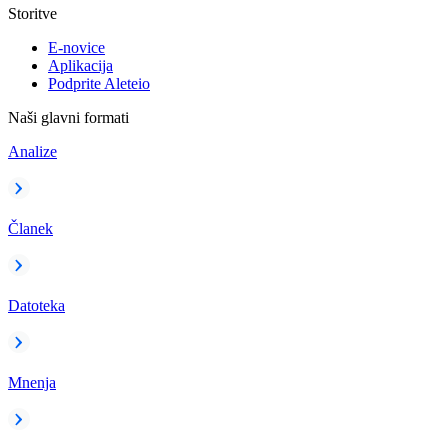
Storitve
E-novice
Aplikacija
Podprite Aleteio
Naši glavni formati
Analize
Članek
Datoteka
Mnenja