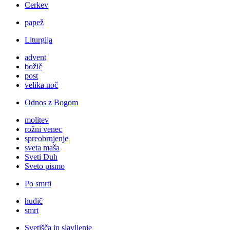
Cerkev
papež
Liturgija
advent
božič
post
velika noč
Odnos z Bogom
molitev
rožni venec
spreobrnjenje
sveta maša
Sveti Duh
Sveto pismo
Po smrti
hudič
smrt
Svetišča in slavljenje