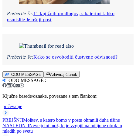
Preberite še:
11 knjižnih predlogov, s katerimi lahko
osmislite letošnji post
Preberite še:
Kako se osvoboditi čustvene odvisnosti?
TODO MESSAGE
Arhiviraj članek
TODO MESSAGE
:
Ključne besede/oznake, povezane s tem člankom:
pričevanje
PREJŠNJI
Molitev, s katero bomo v postu ohranili duha tišine
NASLEDNJI
Neverjetni mož, ki je vzgojil na milijone otrok in
mladih po svetu