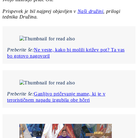
Prispevek je bil najprej objavljen v
Naši družini
, prilogi
tednika Družina.
Preberite še:
Ne veste, kako bi molili križev pot? Ta vas
bo gotovo nagovoril
Preberite še:
Ganljivo pričevanje mame, ki je v
terorističnem napadu izgubila obe hčeri