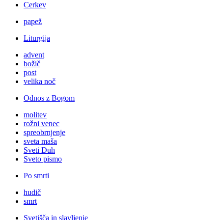
Cerkev
papež
Liturgija
advent
božič
post
velika noč
Odnos z Bogom
molitev
rožni venec
spreobrnjenje
sveta maša
Sveti Duh
Sveto pismo
Po smrti
hudič
smrt
Svetišča in slavljenje