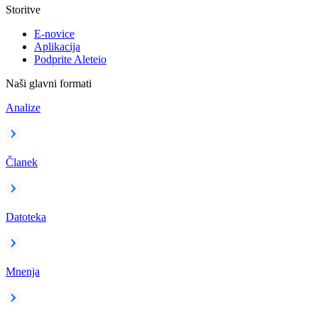
Storitve
E-novice
Aplikacija
Podprite Aleteio
Naši glavni formati
Analize
Članek
Datoteka
Mnenja