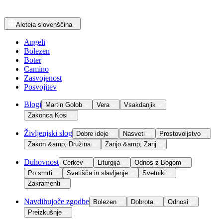
Aleteia
slovenščina
Angeli
Bolezen
Boter
Camino
Zasvojenost
Posvojitev
Blogi
Martin Golob
Vera
Vsakdanjik
Zakonca Kosi
Življenjski slog
Dobre ideje
Nasveti
Prostovoljstvo
Zakon &amp; Družina
Zanjo &amp; Zanj
Duhovnost
Cerkev
Liturgija
Odnos z Bogom
Po smrti
Svetišča in slavljenje
Svetniki
Zakramenti
Navdihujoče zgodbe
Bolezen
Dobrota
Odnosi
Preizkušnje