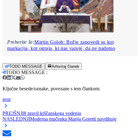
Preberite še:
Martin Golob: Božje zapovedi so kot
markacija, kot ograja, ki nas varuje, da ne pademo
TODO MESSAGE
Arhiviraj članek
TODO MESSAGE
:
Ključne besede/oznake, povezane s tem člankom:
post
PREJŠNJI
8 pravil krščanskega vodenja
NASLEDNJI
Moderna mučenka Marija Goretti navdihuje