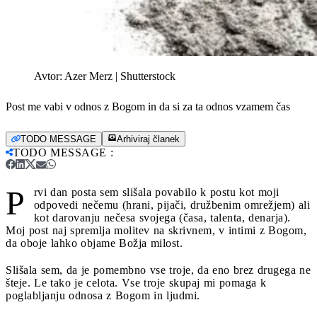
Avtor:
Azer Merz | Shutterstock
Post me vabi v odnos z Bogom in da si za ta odnos vzamem čas
TODO MESSAGE
Arhiviraj članek
TODO MESSAGE
:
P
rvi dan posta sem slišala povabilo k postu kot moji
odpovedi nečemu (hrani, pijači, družbenim omrežjem) ali
kot darovanju nečesa svojega (časa, talenta, denarja).
Moj post naj spremlja molitev na skrivnem, v intimi z Bogom,
da oboje lahko objame Božja milost.
Slišala sem, da je pomembno vse troje, da eno brez drugega ne
šteje. Le tako je celota. Vse troje skupaj mi pomaga k
poglabljanju odnosa z Bogom in ljudmi.