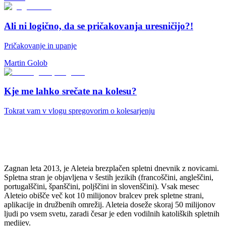
Ali ni logično, da se pričakovanja uresničijo?!
Pričakovanje in upanje
Martin Golob
Kje me lahko srečate na kolesu?
Tokrat vam v vlogu spregovorim o kolesarjenju
Zagnan leta 2013, je Aleteia brezplačen spletni dnevnik z novicami.
Spletna stran je objavljena v šestih jezikih (francoščini, angleščini,
portugalščini, španščini, poljščini in slovenščini). Vsak mesec
Aleteio obišče več kot 10 milijonov bralcev prek spletne strani,
aplikacije in družbenih omrežij. Aleteia doseže skoraj 50 milijonov
ljudi po vsem svetu, zaradi česar je eden vodilnih katoliških spletnih
medijev.