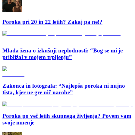
Poroka pri 20 in 22 letih? Zakaj pa ne!?
Mlada žena o izkušnji neplodnosti: “Bog se mi je
približal v mojem trpljenju”
Zakonca in fotografa: “Najlepša poroka ni nujno
tista, kjer ne gre nič narobe”
Poroka po več letih skupnega življenja? Povem vam
svoje mnenje