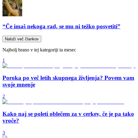
“Če imaš nekoga rad, se mu ni težko posvetiti”
Naloži več člankov
Najbolj brano v tej kategoriji ta mesec
1
Poroka po več letih skupnega življenja? Povem vam
svoje mnenje
2
Kako naj se poleti oblečem za v cerkev, če je pa tako
vroče?
3