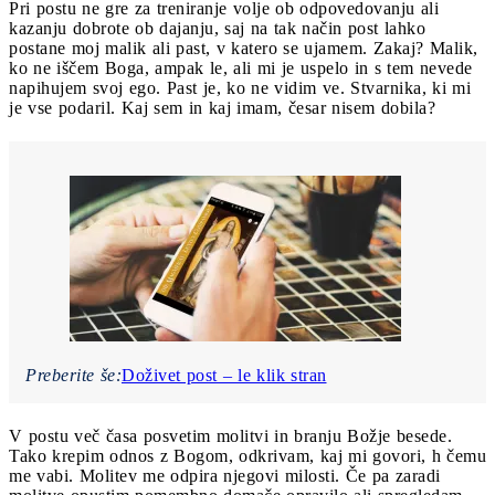
Pri postu ne gre za treniranje volje ob odpovedovanju ali
kazanju dobrote ob dajanju, saj na tak način post lahko
postane moj malik ali past, v katero se ujamem. Zakaj? Malik,
ko ne iščem Boga, ampak le, ali mi je uspelo in s tem nevede
napihujem svoj ego. Past je, ko ne vidim ve. Stvarnika, ki mi
je vse podaril. Kaj sem in kaj imam, česar nisem dobila?
Preberite še:
Doživet post – le klik stran
V postu več časa posvetim molitvi in branju Božje besede.
Tako krepim odnos z Bogom, odkrivam, kaj mi govori, h čemu
me vabi. Molitev me odpira njegovi milosti. Če pa zaradi