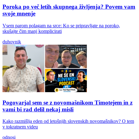
Poroka po več letih skupnega življenja? Povem vam
svoje mnenje
Vsem parom polagam na srce: Ko se pripravljate na poroko,
skušajte čim manj komplicirati
duhovnik
Pogovarjal sem se z novomašnikom Timotejem in z
vami bi rad delil nekaj misli
Kako razmišlja eden od letošnjih slovenskih novomašnikov? O tem
v tokratnem videu
odnosi