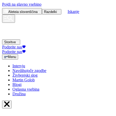
Pojdi na glavno vsebino
Iskanje
Aleteia
slovenščina
Razdelki
Storitve
Podprite nas
Podprite nas
Menu
Intervju
Navdihujoče zgodbe
Življenjski slog
Martin Golob
Blogi
Oglasna vsebina
Družina