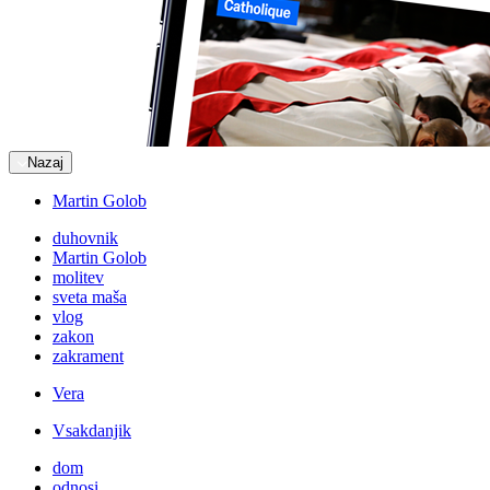
Nazaj
Martin Golob
duhovnik
Martin Golob
molitev
sveta maša
vlog
zakon
zakrament
Vera
Vsakdanjik
dom
odnosi