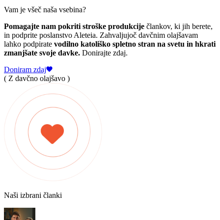
Vam je všeč naša vsebina?
Pomagajte nam pokriti stroške produkcije
člankov, ki jih berete,
in podprite poslanstvo Aleteia. Zahvaljujoč davčnim olajšavam
lahko podpirate
vodilno katoliško spletno stran na svetu in hkrati
zmanjšate svoje davke.
Donirajte zdaj.
Doniram zdaj
( Z davčno olajšavo )
Naši izbrani članki