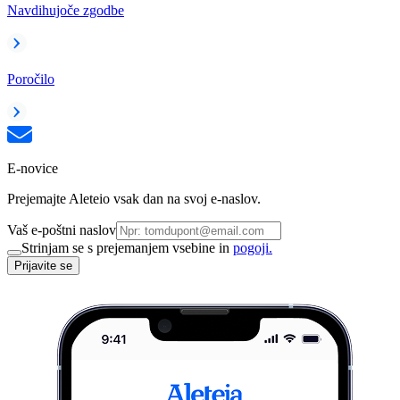
Navdihujoče zgodbe
Poročilo
E-novice
Prejemajte Aleteio vsak dan na svoj e-naslov.
Vaš e-poštni naslov
Strinjam se s prejemanjem vsebine in
pogoji.
Prijavite se