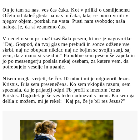
On je tam za nas, ves čas čaka. Kot v priliki o usmiljenemu
Očetu od daleč gleda na nas in čaka, kdaj se bomo vrnili v
njegov objem, potrkali na vrata. Pusti nam svobodo; naša
naloga je, da si vzamemo čas.
V nedeljo sem pri maši zaslišala pesem, ki me je nagovorila:
"Daj, Gospod, da tvoj glas me prebudi in sonce odžene vse
skrbi, naj ne obupam nikdar, naj ne bojim se svojih sanj, saj
vem, da z mano si vse dni." Popoldne sem pesem še zapela in
jo po messengerju poslala nekaj osebam, za katere vem, da
potrebujejo veselje in upanje.
Nisem mogla verjeti, že čez 10 minut mi je odgovoril Jezus
Kristus. Bila sem presenečena. Ko sem vklopila razum, sem
spoznala, da je prijatelj odprl Fb profil z imenom Jezus
Kristus. Dogodek je še ves teden odmeval v meni. Ko sem ga
delila z možem, mi je rekel: "Kaj pa, če je bil res Jezus?"