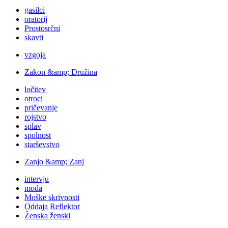
gasilci
oratorij
Prostosrčni
skavti
vzgoja
Zakon &amp; Družina
ločitev
otroci
pričevanje
rojstvo
splav
spolnost
starševstvo
Zanjo &amp; Zanj
intervju
moda
Moške skrivnosti
Oddaja Reflektor
Ženska ženski