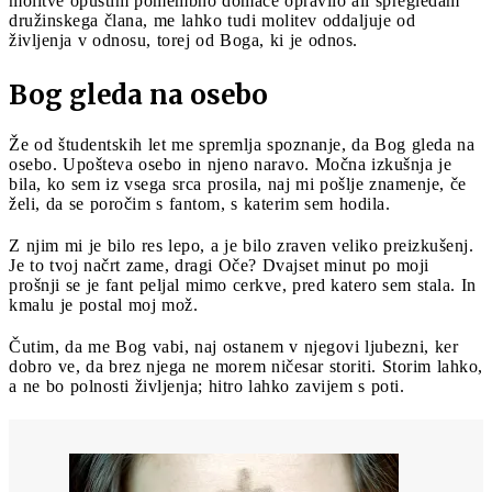
molitve opustim pomembno domače opravilo ali spregledam
družinskega člana, me lahko tudi molitev oddaljuje od
življenja v odnosu, torej od Boga, ki je odnos.
Bog gleda na osebo
Že od študentskih let me spremlja spoznanje, da Bog gleda na
osebo. Upošteva osebo in njeno naravo. Močna izkušnja je
bila, ko sem iz vsega srca prosila, naj mi pošlje znamenje, če
želi, da se poročim s fantom, s katerim sem hodila.
Z njim mi je bilo res lepo, a je bilo zraven veliko preizkušenj.
Je to tvoj načrt zame, dragi Oče? Dvajset minut po moji
prošnji se je fant peljal mimo cerkve, pred katero sem stala. In
kmalu je postal moj mož.
Čutim, da me Bog vabi, naj ostanem v njegovi ljubezni, ker
dobro ve, da brez njega ne morem ničesar storiti. Storim lahko,
a ne bo polnosti življenja; hitro lahko zavijem s poti.