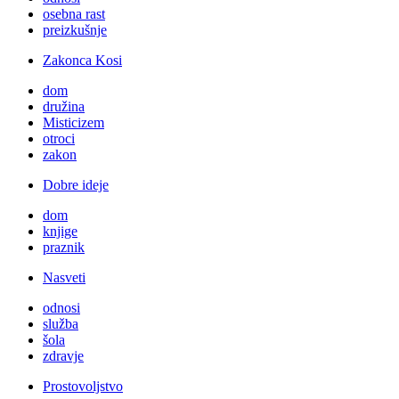
osebna rast
preizkušnje
Zakonca Kosi
dom
družina
Misticizem
otroci
zakon
Dobre ideje
dom
knjige
praznik
Nasveti
odnosi
služba
šola
zdravje
Prostovoljstvo