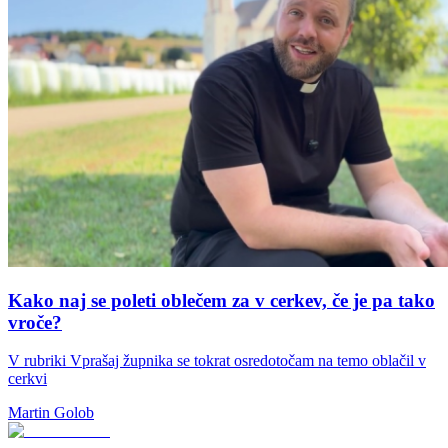
Kako naj se poleti oblečem za v cerkev, če je pa tako
vroče?
V rubriki Vprašaj župnika se tokrat osredotočam na temo oblačil v
cerkvi
Martin Golob