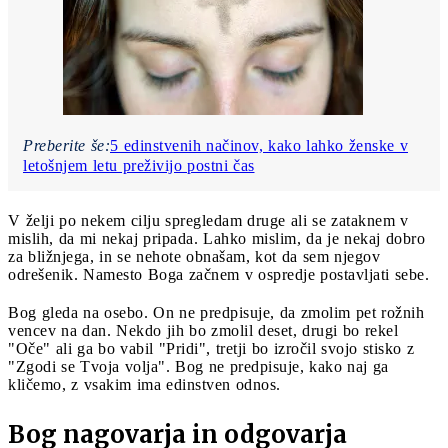
Preberite še:
5 edinstvenih načinov, kako lahko ženske v
letošnjem letu preživijo postni čas
V želji po nekem cilju spregledam druge ali se zataknem v
mislih, da mi nekaj pripada. Lahko mislim, da je nekaj dobro
za bližnjega, in se nehote obnašam, kot da sem njegov
odrešenik. Namesto Boga začnem v ospredje postavljati sebe.
Bog gleda na osebo. On ne predpisuje, da zmolim pet rožnih
vencev na dan. Nekdo jih bo zmolil deset, drugi bo rekel
"Oče" ali ga bo vabil "Pridi", tretji bo izročil svojo stisko z
"Zgodi se Tvoja volja". Bog ne predpisuje, kako naj ga
kličemo, z vsakim ima edinstven odnos.
Bog nagovarja in odgovarja