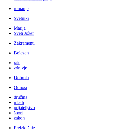
romanje
Svetniki
Marija
Sveti Jožef
Zakramenti
Bolezen
rak
zdravje
Dobrota
Odnosi
družina
mladi
prijateljstvo
šport
zakon
Preizkušnje