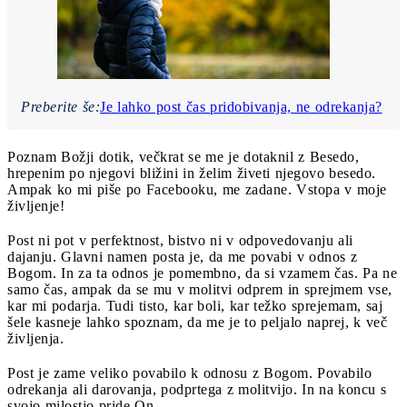
Preberite še:
Je lahko post čas pridobivanja, ne odrekanja?
Poznam Božji dotik, večkrat se me je dotaknil z Besedo,
hrepenim po njegovi bližini in želim živeti njegovo besedo.
Ampak ko mi piše po Facebooku, me zadane. Vstopa v moje
življenje!
Post ni pot v perfektnost, bistvo ni v odpovedovanju ali
dajanju. Glavni namen posta je, da me povabi v odnos z
Bogom. In za ta odnos je pomembno, da si vzamem čas. Pa ne
samo čas, ampak da se mu v molitvi odprem in sprejmem vse,
kar mi podarja. Tudi tisto, kar boli, kar težko sprejemam, saj
šele kasneje lahko spoznam, da me je to peljalo naprej, k več
življenja.
Post je zame veliko povabilo k odnosu z Bogom. Povabilo
odrekanja ali darovanja, podprtega z molitvijo. In na koncu s
svojo milostjo pride On.