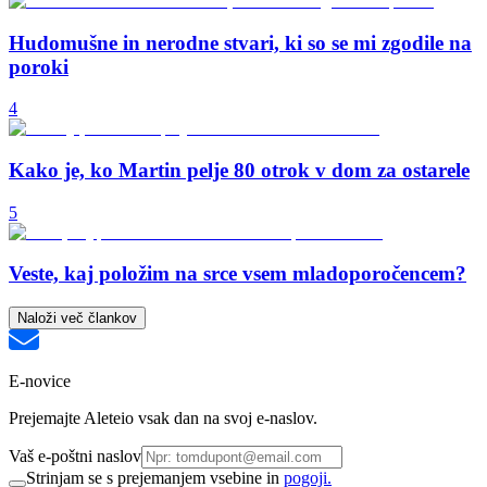
Hudomušne in nerodne stvari, ki so se mi zgodile na
poroki
4
Kako je, ko Martin pelje 80 otrok v dom za ostarele
5
Veste, kaj položim na srce vsem mladoporočencem?
Naloži več člankov
E-novice
Prejemajte Aleteio vsak dan na svoj e-naslov.
Vaš e-poštni naslov
Strinjam se s prejemanjem vsebine in
pogoji.