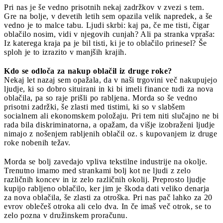
Pri nas je še vedno prisotnih nekaj zadržkov v zvezi s tem.
Gre na bolje, v devetih letih sem opazila velik napredek, a še
vedno je to malce tabu. Ljudi skrbi: kaj pa, če me tisti, čigar
oblačilo nosim, vidi v njegovih cunjah? Ali pa stranka vpraša:
Iz katerega kraja pa je bil tisti, ki je to oblačilo prinesel? Še
sploh je to izrazito v manjših krajih.
Kdo se odloča za nakup oblačil iz druge roke?
Nekaj let nazaj sem opažala, da v naši trgovini več nakupujejo
ljudje, ki so dobro situirani in ki bi imeli finance tudi za nova
oblačila, pa so raje prišli po rabljena. Morda so še vedno
prisotni zadržki, še zlasti med tistimi, ki so v slabšem
socialnem ali ekonomskem položaju. Pri tem niti slučajno ne bi
rada bila diskriminatorna, a opažam, da višje izobraženi ljudje
nimajo z nošenjem rabljenih oblačil oz. s kupovanjem iz druge
roke nobenih težav.
Morda se bolj zavedajo vpliva tekstilne industrije na okolje.
Trenutno imamo med strankami bolj kot ne ljudi z zelo
različnih koncev in iz zelo različnih okolij. Preprosto ljudje
kupijo rabljeno oblačilo, ker jim je škoda dati veliko denarja
za nova oblačila, še zlasti za otroška. Pri nas pač lahko za 20
evrov oblečeš otroka ali celo dva. In če imaš več otrok, se to
zelo pozna v družinskem proračunu.