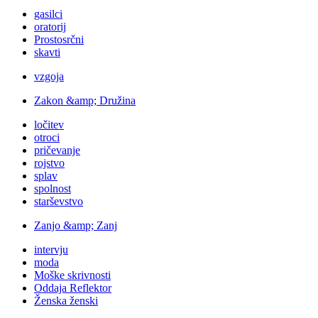
gasilci
oratorij
Prostosrčni
skavti
vzgoja
Zakon &amp; Družina
ločitev
otroci
pričevanje
rojstvo
splav
spolnost
starševstvo
Zanjo &amp; Zanj
intervju
moda
Moške skrivnosti
Oddaja Reflektor
Ženska ženski