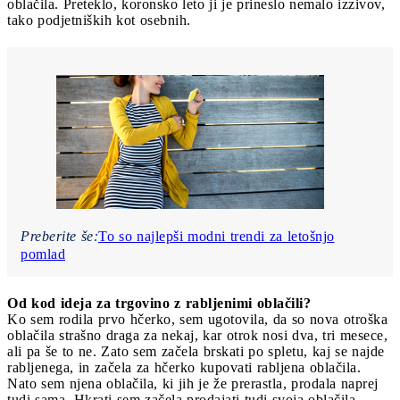
oblačila. Preteklo, koronsko leto ji je prineslo nemalo izzivov,
tako podjetniških kot osebnih.
Preberite še:
To so najlepši modni trendi za letošnjo
pomlad
Od kod ideja za trgovino z rabljenimi oblačili?
Ko sem rodila prvo hčerko, sem ugotovila, da so nova otroška
oblačila strašno draga za nekaj, kar otrok nosi dva, tri mesece,
ali pa še to ne. Zato sem začela brskati po spletu, kaj se najde
rabljenega, in začela za hčerko kupovati rabljena oblačila.
Nato sem njena oblačila, ki jih je že prerastla, prodala naprej
tudi sama. Hkrati sem začela prodajati tudi svoja oblačila.