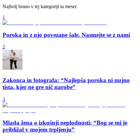
Najbolj brano v tej kategoriji ta mesec
1
Poroka in z njo povezane šale. Nasmejte se z nami
2
Zakonca in fotografa: “Najlepša poroka ni nujno
tista, kjer ne gre nič narobe”
3
Mlada žena o izkušnji neplodnosti: “Bog se mi je
približal v mojem trpljenju”