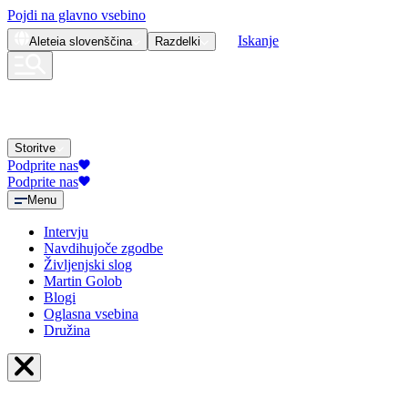
Pojdi na glavno vsebino
Iskanje
Aleteia
slovenščina
Razdelki
Storitve
Podprite nas
Podprite nas
Menu
Intervju
Navdihujoče zgodbe
Življenjski slog
Martin Golob
Blogi
Oglasna vsebina
Družina