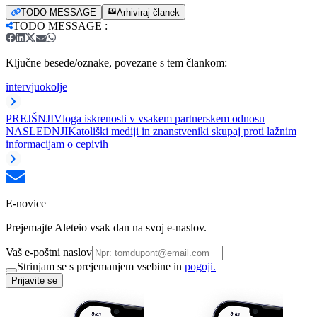
TODO MESSAGE
Arhiviraj članek
TODO MESSAGE
:
Ključne besede/oznake, povezane s tem člankom:
intervju
okolje
PREJŠNJI
Vloga iskrenosti v vsakem partnerskem odnosu
NASLEDNJI
Katoliški mediji in znanstveniki skupaj proti lažnim
informacijam o cepivih
E-novice
Prejemajte Aleteio vsak dan na svoj e-naslov.
Vaš e-poštni naslov
Strinjam se s prejemanjem vsebine in
pogoji.
Prijavite se