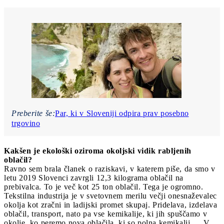
Preberite še:
Par, ki v Sloveniji odpira prav posebno
trgovino
Kakšen je ekološki oziroma okoljski vidik rabljenih
oblačil?
Ravno sem brala članek o raziskavi, v katerem piše, da smo v
letu 2019 Slovenci zavrgli 12,3 kilograma oblačil na
prebivalca. To je več kot 25 ton oblačil. Tega je ogromno.
Tekstilna industrija je v svetovnem merilu večji onesnaževalec
okolja kot zračni in ladijski promet skupaj. Pridelava, izdelava
oblačil, transport, nato pa vse kemikalije, ki jih spuščamo v
okolje, ko peremo nova oblačila, ki so polna kemikalij … V