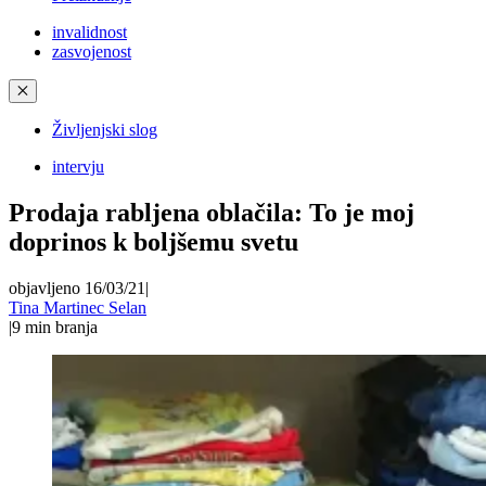
invalidnost
zasvojenost
✕
Življenjski slog
intervju
Prodaja rabljena oblačila: To je moj
doprinos k boljšemu svetu
objavljeno 16/03/21
|
Tina Martinec Selan
|
9
min branja