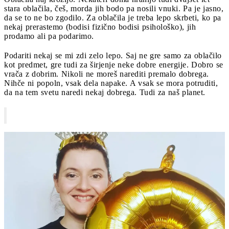
stara oblačila, češ, morda jih bodo pa nosili vnuki. Pa je jasno,
da se to ne bo zgodilo. Za oblačila je treba lepo skrbeti, ko pa
nekaj prerastemo (bodisi fizično bodisi psihološko), jih
prodamo ali pa podarimo.
Podariti nekaj se mi zdi zelo lepo. Saj ne gre samo za oblačilo
kot predmet, gre tudi za širjenje neke dobre energije. Dobro se
vrača z dobrim. Nikoli ne moreš narediti premalo dobrega.
Nihče ni popoln, vsak dela napake. A vsak se mora potruditi,
da na tem svetu naredi nekaj dobrega. Tudi za naš planet.