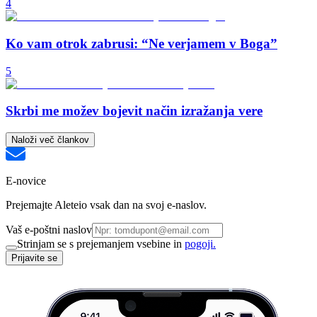
4
Ko vam otrok zabrusi: “Ne verjamem v Boga”
5
Skrbi me možev bojevit način izražanja vere
Naloži več člankov
E-novice
Prejemajte Aleteio vsak dan na svoj e-naslov.
Vaš e-poštni naslov
Strinjam se s prejemanjem vsebine in
pogoji.
Prijavite se