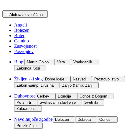
Aleteia
slovenščina
Angeli
Bolezen
Boter
Camino
Zasvojenost
Posvojitev
Blogi
Martin Golob
Vera
Vsakdanjik
Zakonca Kosi
Življenjski slog
Dobre ideje
Nasveti
Prostovoljstvo
Zakon &amp; Družina
Zanjo &amp; Zanj
Duhovnost
Cerkev
Liturgija
Odnos z Bogom
Po smrti
Svetišča in slavljenje
Svetniki
Zakramenti
Navdihujoče zgodbe
Bolezen
Dobrota
Odnosi
Preizkušnje