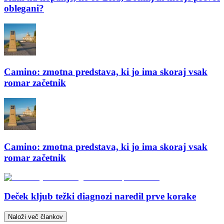
oblegani?
Camino: zmotna predstava, ki jo ima skoraj vsak
romar začetnik
Camino: zmotna predstava, ki jo ima skoraj vsak
romar začetnik
Deček kljub težki diagnozi naredil prve korake
Naloži več člankov