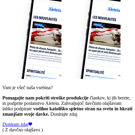
Vam je všeč naša vsebina?
Pomagajte nam pokriti stroške produkcije
člankov, ki jih berete,
in podprite poslanstvo Aleteia. Zahvaljujoč davčnim olajšavam
lahko podpirate
vodilno katoliško spletno stran na svetu in hkrati
zmanjšate svoje davke.
Donirajte zdaj.
Doniram zdaj
( Z davčno olajšavo )