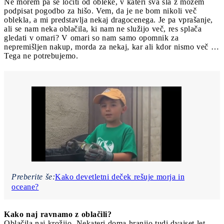
Ne morem pa se ločiti od obleke, v kateri sva šla z možem
podpisat pogodbo za hišo. Vem, da je ne bom nikoli več
oblekla, a mi predstavlja nekaj dragocenega. Je pa vprašanje,
ali se nam neka oblačila, ki nam ne služijo več, res splača
gledati v omari? V omari so nam samo opomnik za
nepremišljen nakup, morda za nekaj, kar ali kdor nismo več …
Tega ne potrebujemo.
Preberite še:
Kako devetletni deček rešuje morja in
oceane?
Kako naj ravnamo z oblačili?
Oblačila naj krožijo. Nekateri doma hranijo tudi dvajset let