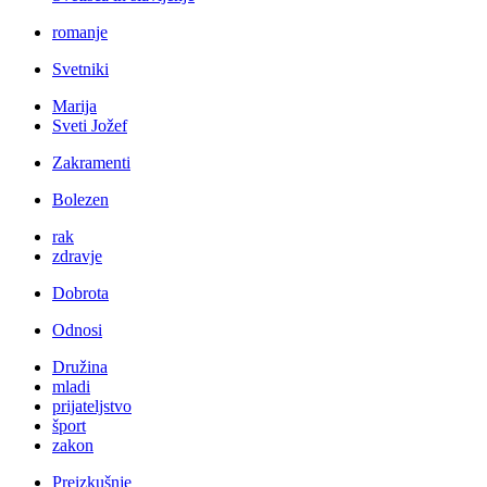
romanje
Svetniki
Marija
Sveti Jožef
Zakramenti
Bolezen
rak
zdravje
Dobrota
Odnosi
Družina
mladi
prijateljstvo
šport
zakon
Preizkušnje