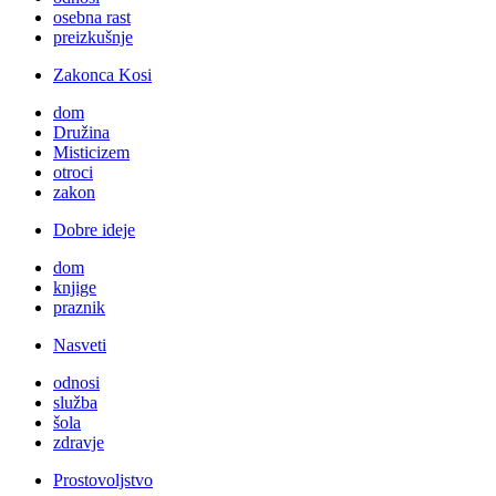
osebna rast
preizkušnje
Zakonca Kosi
dom
Družina
Misticizem
otroci
zakon
Dobre ideje
dom
knjige
praznik
Nasveti
odnosi
služba
šola
zdravje
Prostovoljstvo