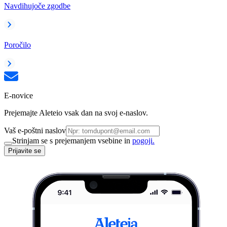
Navdihujoče zgodbe
Poročilo
E-novice
Prejemajte Aleteio vsak dan na svoj e-naslov.
Vaš e-poštni naslov
Strinjam se s prejemanjem vsebine in
pogoji.
Prijavite se