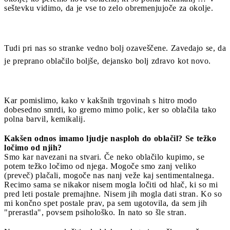
seštevku vidimo, da je vse to zelo obremenjujoče za okolje.
Tudi pri nas so stranke vedno bolj ozaveščene. Zavedajo se, da
je preprano oblačilo boljše, dejansko bolj zdravo kot novo.
Kar pomislimo, kako v kakšnih trgovinah s hitro modo
dobesedno smrdi, ko gremo mimo polic, ker so oblačila tako
polna barvil, kemikalij.
Kakšen odnos imamo ljudje nasploh do oblačil? Se težko
ločimo od njih?
Smo kar navezani na stvari. Če neko oblačilo kupimo, se
potem težko ločimo od njega. Mogoče smo zanj veliko
(preveč) plačali, mogoče nas nanj veže kaj sentimentalnega.
Recimo sama se nikakor nisem mogla ločiti od hlač, ki so mi
pred leti postale premajhne. Nisem jih mogla dati stran. Ko so
mi končno spet postale prav, pa sem ugotovila, da sem jih
"prerastla", povsem psihološko. In nato so šle stran.