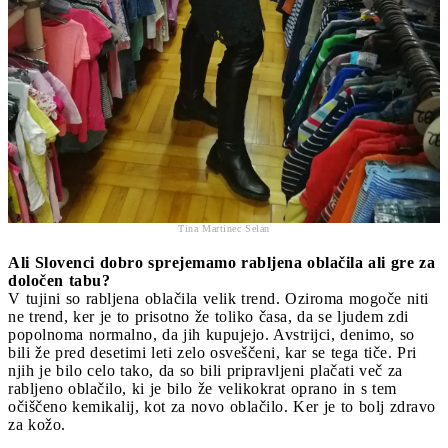
Tina Martinec Selan
Ali Slovenci dobro sprejemamo rabljena oblačila ali gre za
določen tabu?
V tujini so rabljena oblačila velik trend. Oziroma mogoče niti
ne trend, ker je to prisotno že toliko časa, da se ljudem zdi
popolnoma normalno, da jih kupujejo. Avstrijci, denimo, so
bili že pred desetimi leti zelo osveščeni, kar se tega tiče. Pri
njih je bilo celo tako, da so bili pripravljeni plačati več za
rabljeno oblačilo, ki je bilo že velikokrat oprano in s tem
očiščeno kemikalij, kot za novo oblačilo. Ker je to bolj zdravo
za kožo.