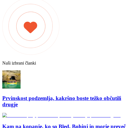
Naši izbrani članki
Prvinskost podzemlja, kakršno boste težko občutili
drugje
Kam na kopanje, ko so Bled, Bohinj in morje preveč