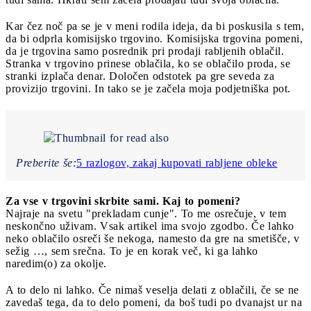
Kar čez noč pa se je v meni rodila ideja, da bi poskusila s tem,
da bi odprla komisijsko trgovino. Komisijska trgovina pomeni,
da je trgovina samo posrednik pri prodaji rabljenih oblačil.
Stranka v trgovino prinese oblačila, ko se oblačilo proda, se
stranki izplača denar. Določen odstotek pa gre seveda za
provizijo trgovini. In tako se je začela moja podjetniška pot.
Preberite še:
5 razlogov, zakaj kupovati rabljene obleke
Za vse v trgovini skrbite sami. Kaj to pomeni?
Najraje na svetu "prekladam cunje". To me osrečuje, v tem
neskončno uživam. Vsak artikel ima svojo zgodbo. Če lahko
neko oblačilo osreči še nekoga, namesto da gre na smetišče, v
sežig …, sem srečna. To je en korak več, ki ga lahko
naredim(o) za okolje.
A to delo ni lahko. Če nimaš veselja delati z oblačili, če se ne
zavedaš tega, da to delo pomeni, da boš tudi po dvanajst ur na