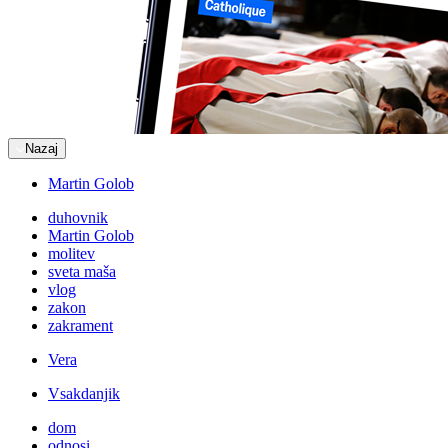
Nazaj
Martin Golob
duhovnik
Martin Golob
molitev
sveta maša
vlog
zakon
zakrament
Vera
Vsakdanjik
dom
odnosi