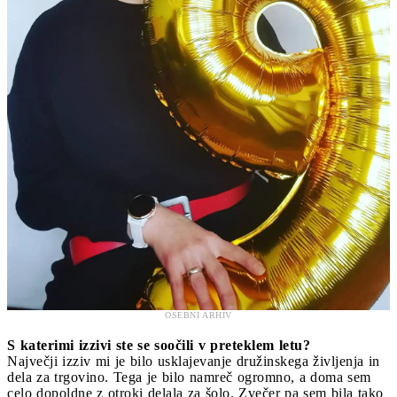
OSEBNI ARHIV
S katerimi izzivi ste se soočili v preteklem letu?
Največji izziv mi je bilo usklajevanje družinskega življenja in
dela za trgovino. Tega je bilo namreč ogromno, a doma sem
celo dopoldne z otroki delala za šolo. Zvečer pa sem bila tako