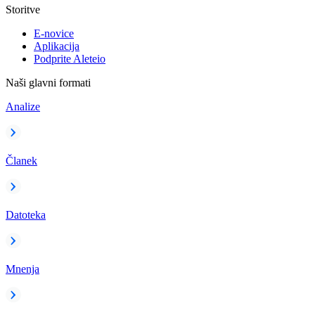
Storitve
E-novice
Aplikacija
Podprite Aleteio
Naši glavni formati
Analize
Članek
Datoteka
Mnenja