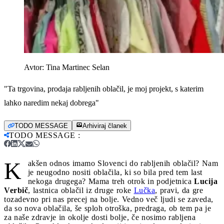
Avtor:
Tina Martinec Selan
"Ta trgovina, prodaja rabljenih oblačil, je moj projekt, s katerim
lahko naredim nekaj dobrega"
TODO MESSAGE
Arhiviraj članek
TODO MESSAGE
:
K
akšen odnos imamo Slovenci do rabljenih oblačil? Nam
je neugodno nositi oblačila, ki so bila pred tem last
nekoga drugega? Mama treh otrok in podjetnica
Lucija
Verbič
, lastnica oblačil iz druge roke
Lučka
, pravi, da gre
tozadevno pri nas precej na bolje. Vedno več ljudi se zaveda,
da so nova oblačila, še sploh otroška, predraga, ob tem pa je
za naše zdravje in okolje dosti bolje, če nosimo rabljena