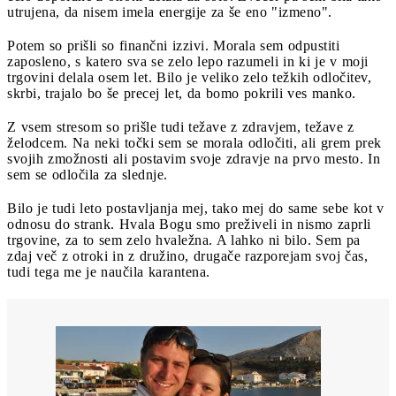
utrujena, da nisem imela energije za še eno "izmeno".
Potem so prišli so finančni izzivi. Morala sem odpustiti
zaposleno, s katero sva se zelo lepo razumeli in ki je v moji
trgovini delala osem let. Bilo je veliko zelo težkih odločitev,
skrbi, trajalo bo še precej let, da bomo pokrili ves manko.
Z vsem stresom so prišle tudi težave z zdravjem, težave z
želodcem. Na neki točki sem se morala odločiti, ali grem prek
svojih zmožnosti ali postavim svoje zdravje na prvo mesto. In
sem se odločila za slednje.
Bilo je tudi leto postavljanja mej, tako mej do same sebe kot v
odnosu do strank. Hvala Bogu smo preživeli in nismo zaprli
trgovine, za to sem zelo hvaležna. A lahko ni bilo. Sem pa
zdaj več z otroki in z družino, drugače razporejam svoj čas,
tudi tega me je naučila karantena.