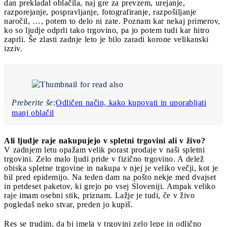
dan prekladal oblačila, naj gre za prevzem, urejanje,
razporejanje, pospravljanje, fotografiranje, razpošiljanje
naročil, …, potem to delo ni zate. Poznam kar nekaj primerov,
ko so ljudje odprli tako trgovino, pa jo potem tudi kar hitro
zaprli. Še zlasti zadnje leto je bilo zaradi korone velikanski
izziv.
Preberite še:
Odličen način, kako kupovati in uporabljati
manj oblačil
Ali ljudje raje nakupujejo v spletni trgovini ali v živo?
V zadnjem letu opažam velik porast prodaje v naši spletni
trgovini. Zelo malo ljudi pride v fizično trgovino. A delež
obiska spletne trgovine in nakupa v njej je veliko večji, kot je
bil pred epidemijo. Na teden dam na pošto nekje med dvajset
in petdeset paketov, ki grejo po vsej Sloveniji. Ampak veliko
raje imam osebni stik, priznam. Lažje je tudi, če v živo
pogledaš neko stvar, preden jo kupiš.
Res se trudim, da bi imela v trgovini zelo lepe in odlično