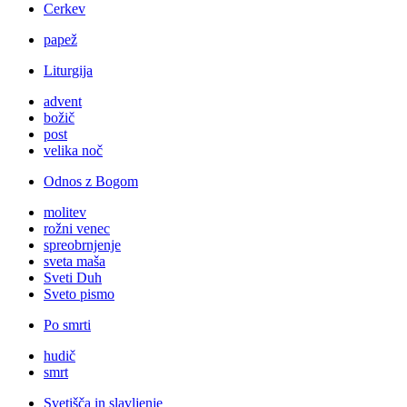
Cerkev
papež
Liturgija
advent
božič
post
velika noč
Odnos z Bogom
molitev
rožni venec
spreobrnjenje
sveta maša
Sveti Duh
Sveto pismo
Po smrti
hudič
smrt
Svetišča in slavljenje