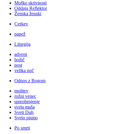
Moške skrivnosti
Oddaja Reflektor
Ženska ženski
Cerkev
papež
Liturgija
advent
božič
post
velika noč
Odnos z Bogom
molitev
rožni venec
spreobrnjenje
sveta maša
Sveti Duh
Sveto pismo
Po smrti