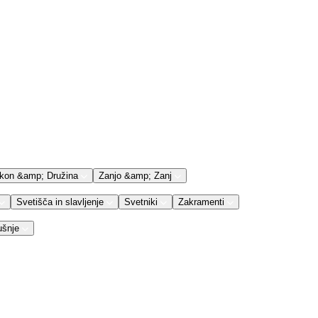
kon &amp; Družina
Zanjo &amp; Zanj
Svetišča in slavljenje
Svetniki
Zakramenti
ušnje