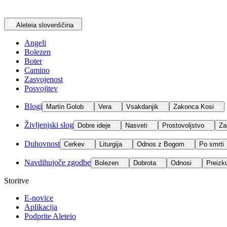
Aleteia
slovenščina
Angeli
Bolezen
Boter
Camino
Zasvojenost
Posvojitev
Blogi
Martin Golob
Vera
Vsakdanjik
Zakonca Kosi
Življenjski slog
Dobre ideje
Nasveti
Prostovoljstvo
Za
Duhovnost
Cerkev
Liturgija
Odnos z Bogom
Po smrti
Navdihujoče zgodbe
Bolezen
Dobrota
Odnosi
Preizk
Storitve
E-novice
Aplikacija
Podprite Aleteio