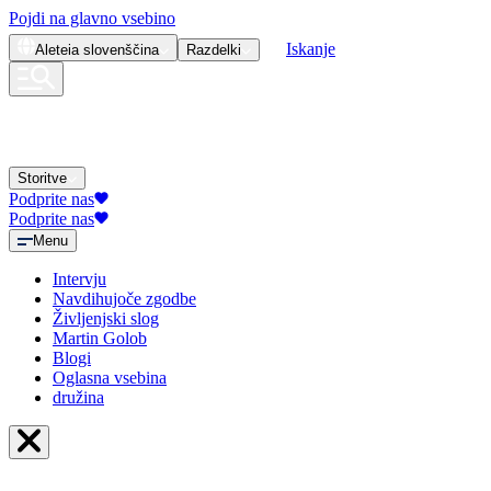
Pojdi na glavno vsebino
Iskanje
Aleteia
slovenščina
Razdelki
Storitve
Podprite nas
Podprite nas
Menu
Intervju
Navdihujoče zgodbe
Življenjski slog
Martin Golob
Blogi
Oglasna vsebina
družina