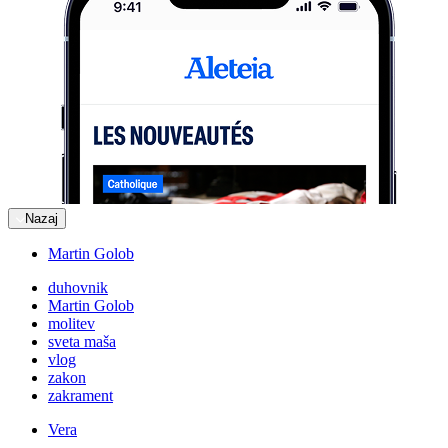
Nazaj
Martin Golob
duhovnik
Martin Golob
molitev
sveta maša
vlog
zakon
zakrament
Vera