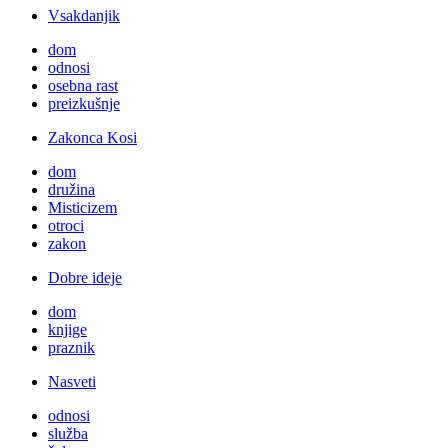
Vsakdanjik
dom
odnosi
osebna rast
preizkušnje
Zakonca Kosi
dom
družina
Misticizem
otroci
zakon
Dobre ideje
dom
knjige
praznik
Nasveti
odnosi
služba