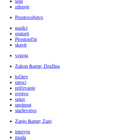
šola
zdravje
Prostovoljstvo
gasilci
oratorij
Prostosrčni
skavti
vzgoja
Zakon &amp; Družina
ločitev
otroci
pričevanje
rojstvo
splav
spolnost
starševstvo
Zanjo &amp; Zanj
intervju
moda