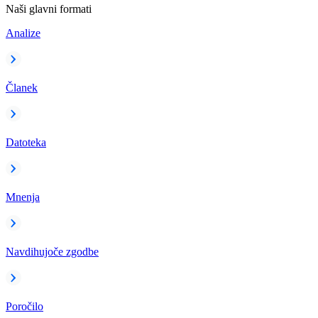
Naši glavni formati
Analize
Članek
Datoteka
Mnenja
Navdihujoče zgodbe
Poročilo