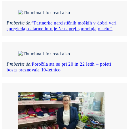
Preberite še:
“Partnerke narcističnih moških v dobri veri
spregledajo alarme in raje še naprej spreminjajo sebe”
Preberite še:
Poročila sta se pri 20 in 22 letih – poleti
bosta praznovala 10-letnico