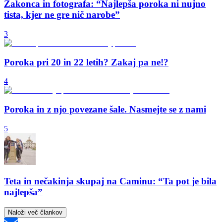
Zakonca in fotografa: “Najlepša poroka ni nujno
tista, kjer ne gre nič narobe”
3
Poroka pri 20 in 22 letih? Zakaj pa ne!?
4
Poroka in z njo povezane šale. Nasmejte se z nami
5
Teta in nečakinja skupaj na Caminu: “Ta pot je bila
najlepša”
Naloži več člankov