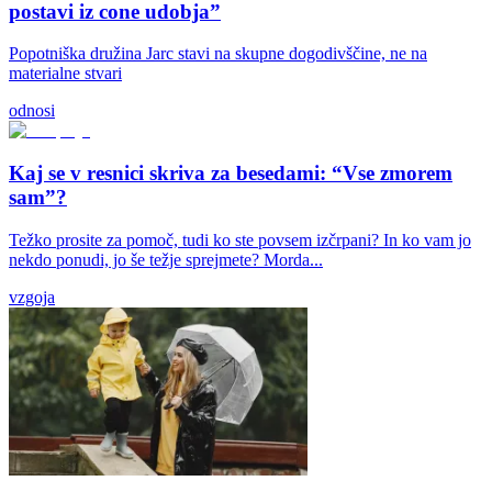
postavi iz cone udobja”
Popotniška družina Jarc stavi na skupne dogodivščine, ne na
materialne stvari
odnosi
Kaj se v resnici skriva za besedami: “Vse zmorem
sam”?
Težko prosite za pomoč, tudi ko ste povsem izčrpani? In ko vam jo
nekdo ponudi, jo še težje sprejmete? Morda...
vzgoja