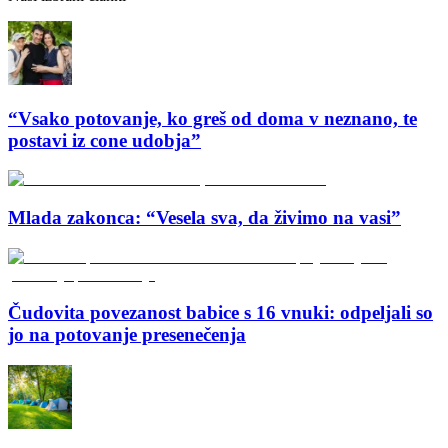
“Vsako potovanje, ko greš od doma v neznano, te
postavi iz cone udobja”
Mlada zakonca: “Vesela sva, da živimo na vasi”
Čudovita povezanost babice s 16 vnuki: odpeljali so
jo na potovanje presenečenja