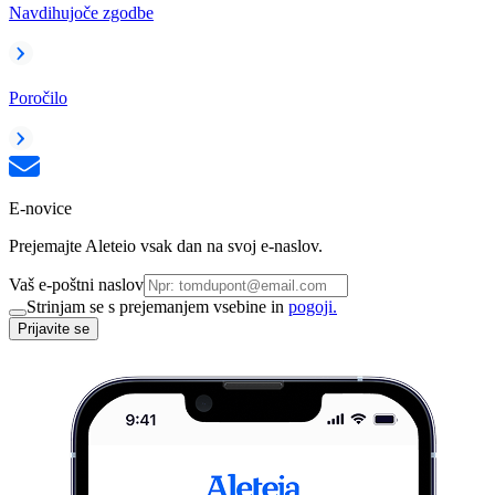
Navdihujoče zgodbe
Poročilo
E-novice
Prejemajte Aleteio vsak dan na svoj e-naslov.
Vaš e-poštni naslov
Strinjam se s prejemanjem vsebine in
pogoji.
Prijavite se