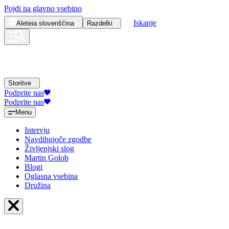
Pojdi na glavno vsebino
Iskanje
Aleteia
slovenščina
Razdelki
Storitve
Podprite nas
Podprite nas
Menu
Intervju
Navdihujoče zgodbe
Življenjski slog
Martin Golob
Blogi
Oglasna vsebina
Družina