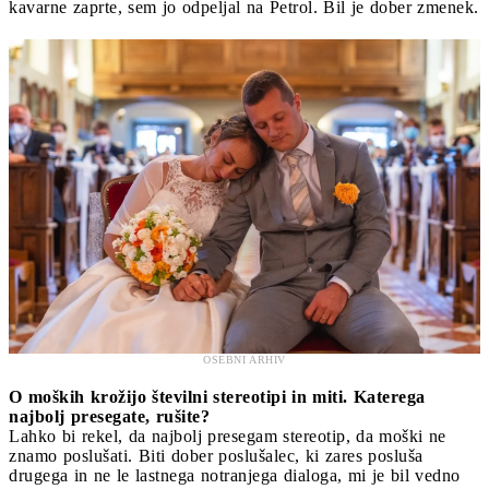
kavarne zaprte, sem jo odpeljal na Petrol. Bil je dober zmenek.
OSEBNI ARHIV
O moških krožijo številni stereotipi in miti. Katerega
najbolj presegate, rušite?
Lahko bi rekel, da najbolj presegam stereotip, da moški ne
znamo poslušati. Biti dober poslušalec, ki zares posluša
drugega in ne le lastnega notranjega dialoga, mi je bil vedno