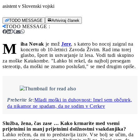
asistent v Slovenski vojski
TODO MESSAGE
Arhiviraj članek
TODO MESSAGE
:
M
iha Novak
je mož
Jere
, s katero bo nocoj zaigral na
koncertu ob 10-letnici Zavoda Živim. Rad ima torej
glasbo, šport in ustvarjanje iz lesa. Vodi tudi skupino
za moške Katakombe. "Lahko bi rekel, da najbolj presegam
stereotip, da moški ne znamo poslušati," se med drugim opiše.
Preberite še:
Mladi moški in duhovnost: Imel sem občutek,
da nikamor ne spadam, da ne sodim v Cerkev
Služba, žena, čas zase … Kako krmarite med vsemi
prijetnimi in manj prijetnimi dolžnostmi vsakdanjika?
Lahko rečem, da mi to predstavlja izziv. Vse bolj se učim, da