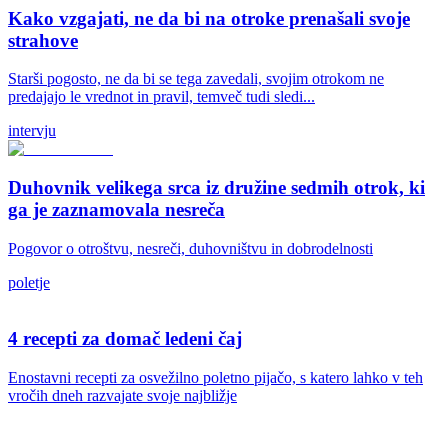
Kako vzgajati, ne da bi na otroke prenašali svoje
strahove
Starši pogosto, ne da bi se tega zavedali, svojim otrokom ne
predajajo le vrednot in pravil, temveč tudi sledi...
intervju
Duhovnik velikega srca iz družine sedmih otrok, ki
ga je zaznamovala nesreča
Pogovor o otroštvu, nesreči, duhovništvu in dobrodelnosti
poletje
4 recepti za domač ledeni čaj
Enostavni recepti za osvežilno poletno pijačo, s katero lahko v teh
vročih dneh razvajate svoje najbližje