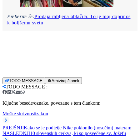
Preberite še:
Prodaja rabljena oblačila: To je moj doprinos
k boljšemu svetu
TODO MESSAGE
Arhiviraj članek
TODO MESSAGE
:
Ključne besede/oznake, povezane s tem člankom:
Moške skrivnosti
zakon
PREJŠNJI
Kako se je podjetje Nike poklonilo (nosečim) materam
NASLEDNJI
10 slovenskih cerkva, ki so posvečene sv. Jožefu