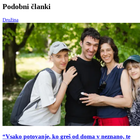
Podobni članki
Družina
“Vsako potovanje, ko greš od doma v neznano, te