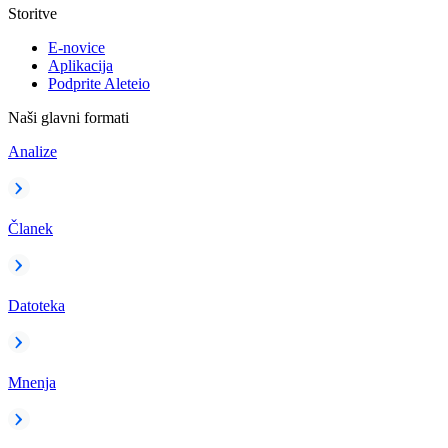
Storitve
E-novice
Aplikacija
Podprite Aleteio
Naši glavni formati
Analize
Članek
Datoteka
Mnenja