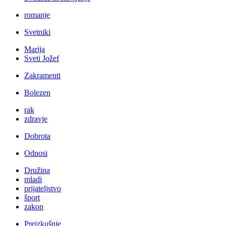
romanje
Svetniki
Marija
Sveti Jožef
Zakramenti
Bolezen
rak
zdravje
Dobrota
Odnosi
Družina
mladi
prijateljstvo
šport
zakon
Preizkušnje