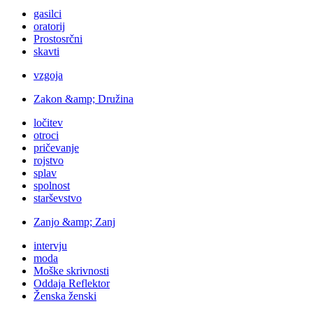
gasilci
oratorij
Prostosrčni
skavti
vzgoja
Zakon &amp; Družina
ločitev
otroci
pričevanje
rojstvo
splav
spolnost
starševstvo
Zanjo &amp; Zanj
intervju
moda
Moške skrivnosti
Oddaja Reflektor
Ženska ženski