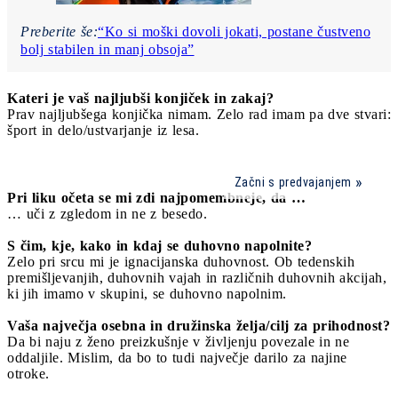
Preberite še:
“Ko si moški dovoli jokati, postane čustveno
bolj stabilen in manj obsoja”
Kateri je vaš najljubši konjiček in zakaj?
Prav najljubšega konjička nimam. Zelo rad imam pa dve stvari:
šport in delo/ustvarjanje iz lesa.
Začni s predvajanjem
Pri liku očeta se mi zdi najpomembneje, da …
… uči z zgledom in ne z besedo.
S čim, kje, kako in kdaj se duhovno napolnite?
Zelo pri srcu mi je ignacijanska duhovnost. Ob tedenskih
premišljevanjih, duhovnih vajah in različnih duhovnih akcijah,
ki jih imamo v skupini, se duhovno napolnim.
Vaša največja osebna in družinska želja/cilj za prihodnost?
Da bi naju z ženo preizkušnje v življenju povezale in ne
oddaljile. Mislim, da bo to tudi največje darilo za najine
otroke.