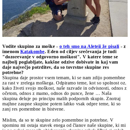
Vodite skupino za moške -
o teh smo na Aleteii že pisali
- z
imenom
Katakombe
. Eden od ciljev srečevanja je tudi
"dozorevanje v odgovorno moškost". V katere teme se
najbolj poglabljate, kakšne odzive dobivate in kaj vam
daje največjo potrditev, da so tovrstne skupine res
potrebne?
Skupina daje prostor vsem temam, ki se nam zdijo pomembne
za rast v zrelega moškega. Odpiramo teme, kot so spolnost oz.
kako živeti svojo moškost, naše razvade in odvisnosti, odnos z
očetom, odnos z mamo, odnos do punce, žene … Naša
skupina deluje po principu malih podpornih skupin. Znotraj
majhne zaupne skupine potem lahko vsak odpre teme, ki so
zanj res pomembne in bistvene.
Mislim, da so te skupine zelo pomembne in potrebne. V
spominu mi ostaja stavek enega od članov naše skupine, ki mi