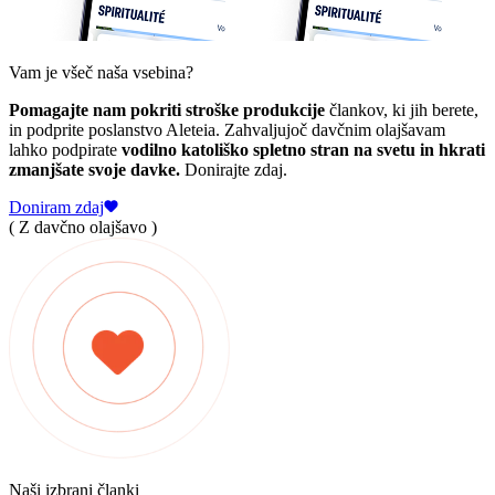
Vam je všeč naša vsebina?
Pomagajte nam pokriti stroške produkcije
člankov, ki jih berete,
in podprite poslanstvo Aleteia. Zahvaljujoč davčnim olajšavam
lahko podpirate
vodilno katoliško spletno stran na svetu in hkrati
zmanjšate svoje davke.
Donirajte zdaj.
Doniram zdaj
( Z davčno olajšavo )
Naši izbrani članki