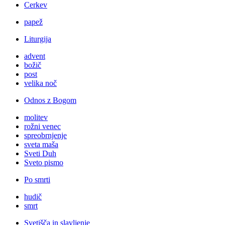
Cerkev
papež
Liturgija
advent
božič
post
velika noč
Odnos z Bogom
molitev
rožni venec
spreobrnjenje
sveta maša
Sveti Duh
Sveto pismo
Po smrti
hudič
smrt
Svetišča in slavljenje