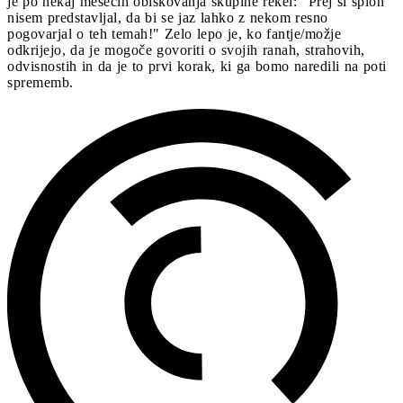
je po nekaj mesecih obiskovanja skupine rekel: "Prej si sploh
nisem predstavljal, da bi se jaz lahko z nekom resno
pogovarjal o teh temah!" Zelo lepo je, ko fantje/možje
odkrijejo, da je mogoče govoriti o svojih ranah, strahovih,
odvisnostih in da je to prvi korak, ki ga bomo naredili na poti
sprememb.