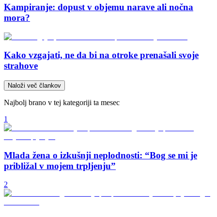
Kampiranje: dopust v objemu narave ali nočna
mora?
Kako vzgajati, ne da bi na otroke prenašali svoje
strahove
Naloži več člankov
Najbolj brano v tej kategoriji ta mesec
1
Mlada žena o izkušnji neplodnosti: “Bog se mi je
približal v mojem trpljenju”
2