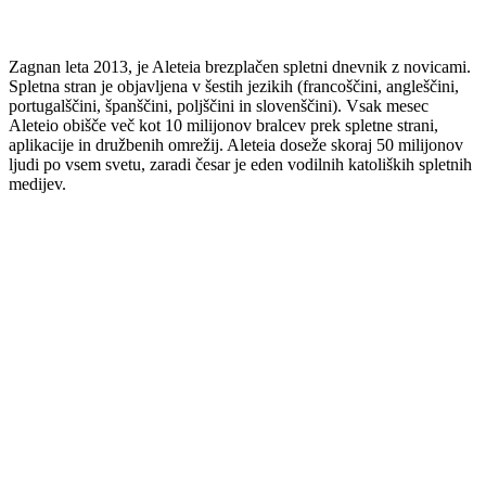
Zagnan leta 2013, je Aleteia brezplačen spletni dnevnik z novicami.
Spletna stran je objavljena v šestih jezikih (francoščini, angleščini,
portugalščini, španščini, poljščini in slovenščini). Vsak mesec
Aleteio obišče več kot 10 milijonov bralcev prek spletne strani,
aplikacije in družbenih omrežij. Aleteia doseže skoraj 50 milijonov
ljudi po vsem svetu, zaradi česar je eden vodilnih katoliških spletnih
medijev.