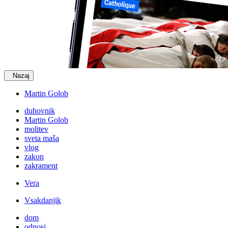
Nazaj
Martin Golob
duhovnik
Martin Golob
molitev
sveta maša
vlog
zakon
zakrament
Vera
Vsakdanjik
dom
odnosi