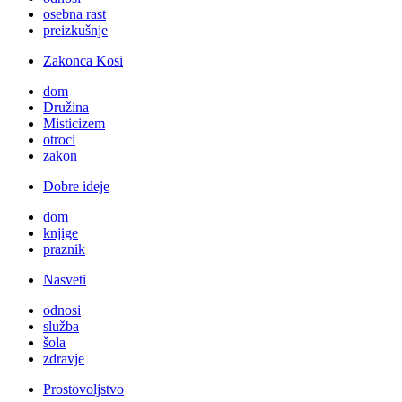
osebna rast
preizkušnje
Zakonca Kosi
dom
Družina
Misticizem
otroci
zakon
Dobre ideje
dom
knjige
praznik
Nasveti
odnosi
služba
šola
zdravje
Prostovoljstvo