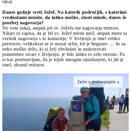
ideal.
Danes goduje sveti Jožef. Na katerih področjih, s katerimi
vrednotami menite, da lahko moške, zlasti mlade, danes še
posebej nagovarja?
Ne vem zakaj, ampak pri sv. Jožefu me nagovarja mirnost.
Nikjer ni zapisa, da je bil sv. Jožef miren mož, ampak mene ta
svetnik nagovarja s to lastnostjo. V življenju je imel veliko
pretresov, velikokrat se je moral seliti, bil je begunec … In za
neko moško držo, ki si želi obvladati in nadzorovati
pomembne stvari v življenju, je bilo lahko to zelo stresno. Pa
si kar predstavljam, da je kljub mnogim vprašanjem, ki jih je
imel, ohranil mirnost.
Začni s predvajanjem