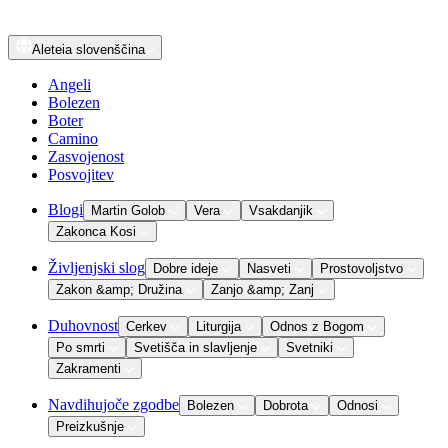
Aleteia
slovenščina
Angeli
Bolezen
Boter
Camino
Zasvojenost
Posvojitev
Blogi
Martin Golob
Vera
Vsakdanjik
Zakonca Kosi
Življenjski slog
Dobre ideje
Nasveti
Prostovoljstvo
Zakon &amp; Družina
Zanjo &amp; Zanj
Duhovnost
Cerkev
Liturgija
Odnos z Bogom
Po smrti
Svetišča in slavljenje
Svetniki
Zakramenti
Navdihujoče zgodbe
Bolezen
Dobrota
Odnosi
Preizkušnje