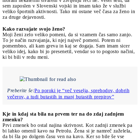
moram nekaterim stvarem v življenju reči ne. Vesel sem, da
sem zaposlen v Slovenski vojski in imam tako že v službi
veliko športnih aktivnosti. Tako mi ostane več časa za ženo in
za druge dejavnosti.
Kako razvajate svojo ženo?
Moji ženi zelo veliko pomeni, da si vzamem čas samo zanjo.
To je način razvajanja, ki njej največ pomeni. Potem ni
pomembno, ali kam greva in kaj se dogaja. Sam imam sicer
veliko idej, kako bi jo presenetil, vendar so to pogosto načini,
ki bi bili v redu meni.
Preberite še:
Po poroki je “več veselja, sprehodov, dobrih
večerov, a tudi butastih in manj butastih prepirov”
Kje in kdaj sta bila na prvem ter na do zdaj zadnjem
zmenku?
Prvi zmenek bo ostal najina skrivnost. Kot zadnji zmenek pa
bi lahko omenil kavo na Petrolu. Žena si je namreč zaželela,
da bi šla po dolgem času ven na kavo. Ker so bile še vse