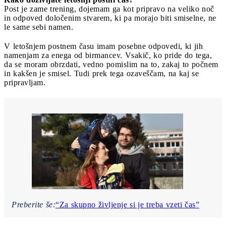
Post je zame trening, dojemam ga kot pripravo na veliko noč
in odpoved določenim stvarem, ki pa morajo biti smiselne, ne
le same sebi namen.
V letošnjem postnem času imam posebne odpovedi, ki jih
namenjam za enega od birmancev. Vsakič, ko pride do tega,
da se moram obrzdati, vedno pomislim na to, zakaj to počnem
in kakšen je smisel. Tudi prek tega ozaveščam, na kaj se
pripravljam.
Preberite še:
“Za skupno življenje si je treba vzeti čas”