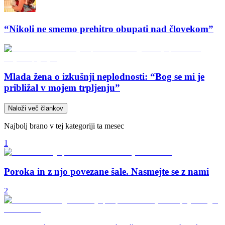
“Nikoli ne smemo prehitro obupati nad človekom”
Mlada žena o izkušnji neplodnosti: “Bog se mi je
približal v mojem trpljenju”
Naloži več člankov
Najbolj brano v tej kategoriji ta mesec
1
Poroka in z njo povezane šale. Nasmejte se z nami
2