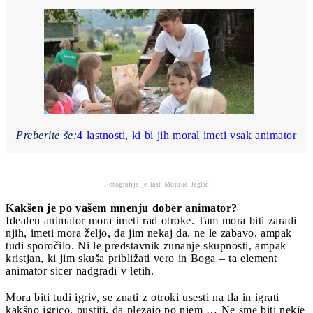
Preberite še:
4 lastnosti, ki bi jih moral imeti vsak animator
Fotografija je last Monike Jeglič
Kakšen je po vašem mnenju dober animator?
Idealen animator mora imeti rad otroke. Tam mora biti zaradi
njih, imeti mora željo, da jim nekaj da, ne le zabavo, ampak
tudi sporočilo. Ni le predstavnik zunanje skupnosti, ampak
kristjan, ki jim skuša približati vero in Boga – ta element
animator sicer nadgradi v letih.
Mora biti tudi igriv, se znati z otroki usesti na tla in igrati
kakšno igrico, pustiti, da plezajo po njem … Ne sme biti nekje