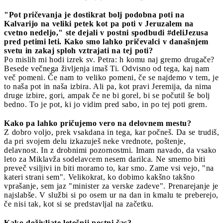
"Pot pričevanja je dostikrat bolj podobna poti na
Kalvarijo na veliki petek kot pa poti v Jeruzalem na
cvetno nedeljo," ste dejali v postni spodbudi #deliJezusa
pred petimi leti. Kako smo lahko pričevalci v današnjem
svetu in zakaj sploh vztrajati na tej poti?
Po mislih mi hodi izrek sv. Petra: h komu naj gremo drugače?
Besede večnega življenja imaš Ti. Odvisno od tega, kaj nam
več pomeni. Če nam to veliko pomeni, če se najdemo v tem, je
to naša pot in naša izbira. Ali pa, kot pravi Jeremija, da nima
druge izbire, gori, ampak če ne bi gorel, bi se počutil še bolj
bedno. To je pot, ki jo vidim pred sabo, in po tej poti grem.
Kako pa lahko pričujemo vero na delovnem mestu?
Z dobro voljo, prek vsakdana in tega, kar počneš. Da se trudiš,
da pri svojem delu izkazuješ neke vrednote, poštenje,
delavnost. In z drobnimi pozornostmi. Imam navado, da vsako
leto za Miklavža sodelavcem nesem darilca. Ne smemo biti
preveč vsiljivi in biti moramo to, kar smo. Zame vsi vejo, "na
kateri strani sem". Velikokrat, ko dobimo kakšno takšno
vprašanje, sem jaz "minister za verske zadeve". Prenarejanje je
najslabše. V službi si po osem ur na dan in kmalu te preberejo,
če nisi tak, kot si se predstavljal na začetku.
Kako doživljate letošnji postni čas?