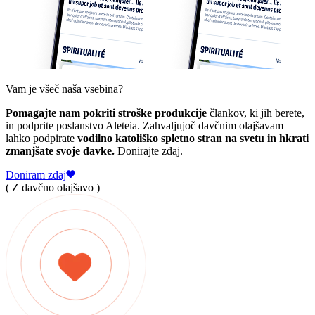
Vam je všeč naša vsebina?
Pomagajte nam pokriti stroške produkcije
člankov, ki jih berete,
in podprite poslanstvo Aleteia. Zahvaljujoč davčnim olajšavam
lahko podpirate
vodilno katoliško spletno stran na svetu in hkrati
zmanjšate svoje davke.
Donirajte zdaj.
Doniram zdaj
( Z davčno olajšavo )