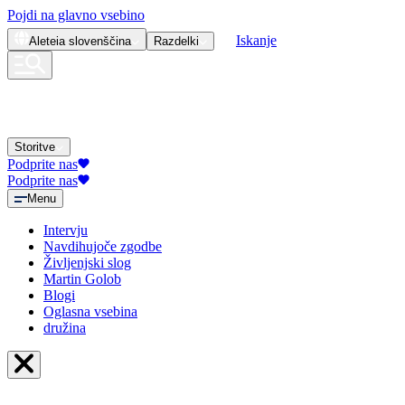
Pojdi na glavno vsebino
Iskanje
Aleteia
slovenščina
Razdelki
Storitve
Podprite nas
Podprite nas
Menu
Intervju
Navdihujoče zgodbe
Življenjski slog
Martin Golob
Blogi
Oglasna vsebina
družina