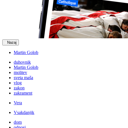
Nazaj
Martin Golob
duhovnik
Martin Golob
molitev
sveta maša
vlog
zakon
zakrament
Vera
Vsakdanjik
dom
odnosi