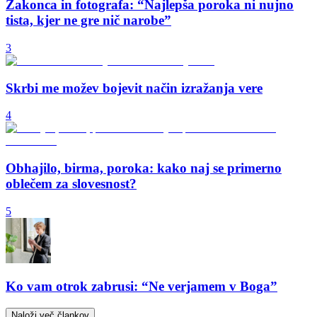
Zakonca in fotografa: “Najlepša poroka ni nujno
tista, kjer ne gre nič narobe”
3
Skrbi me možev bojevit način izražanja vere
4
Obhajilo, birma, poroka: kako naj se primerno
oblečem za slovesnost?
5
Ko vam otrok zabrusi: “Ne verjamem v Boga”
Naloži več člankov