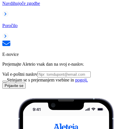
Navdihujoče zgodbe
Poročilo
E-novice
Prejemajte Aleteio vsak dan na svoj e-naslov.
Vaš e-poštni naslov
Strinjam se s prejemanjem vsebine in
pogoji.
Prijavite se