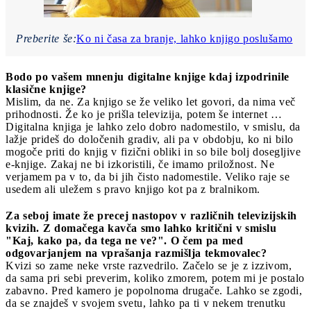
Preberite še:
Ko ni časa za branje, lahko knjigo poslušamo
Bodo po vašem mnenju digitalne knjige kdaj izpodrinile
klasične knjige?
Mislim, da ne. Za knjigo se že veliko let govori, da nima več
prihodnosti. Že ko je prišla televizija, potem še internet …
Digitalna knjiga je lahko zelo dobro nadomestilo, v smislu, da
lažje prideš do določenih gradiv, ali pa v obdobju, ko ni bilo
mogoče priti do knjig v fizični obliki in so bile bolj dosegljive
e-knjige. Zakaj ne bi izkoristili, če imamo priložnost. Ne
verjamem pa v to, da bi jih čisto nadomestile. Veliko raje se
usedem ali uležem s pravo knjigo kot pa z bralnikom.
Za seboj imate že precej nastopov v različnih televizijskih
kvizih. Z domačega kavča smo lahko kritični v smislu
"Kaj, kako pa, da tega ne ve?". O čem pa med
odgovarjanjem na vprašanja razmišlja tekmovalec?
Kvizi so zame neke vrste razvedrilo. Začelo se je z izzivom,
da sama pri sebi preverim, koliko zmorem, potem mi je postalo
zabavno. Pred kamero je popolnoma drugače. Lahko se zgodi,
da se znajdeš v svojem svetu, lahko pa ti v nekem trenutku