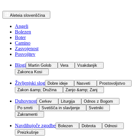
Aleteia
slovenščina
Angeli
Bolezen
Boter
Camino
Zasvojenost
Posvojitev
Blogi
Martin Golob
Vera
Vsakdanjik
Zakonca Kosi
Življenjski slog
Dobre ideje
Nasveti
Prostovoljstvo
Zakon &amp; Družina
Zanjo &amp; Zanj
Duhovnost
Cerkev
Liturgija
Odnos z Bogom
Po smrti
Svetišča in slavljenje
Svetniki
Zakramenti
Navdihujoče zgodbe
Bolezen
Dobrota
Odnosi
Preizkušnje