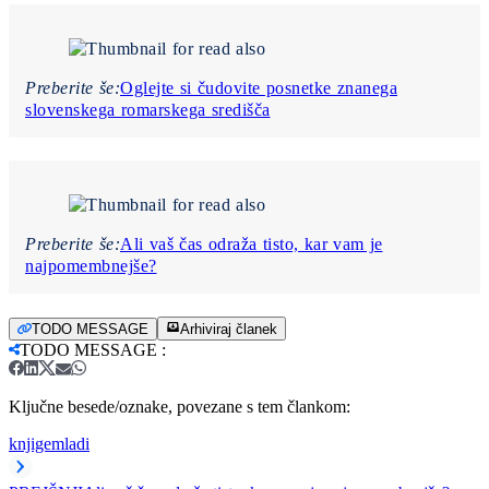
Preberite še:
Oglejte si čudovite posnetke znanega
slovenskega romarskega središča
Preberite še:
Ali vaš čas odraža tisto, kar vam je
najpomembnejše?
TODO MESSAGE
Arhiviraj članek
TODO MESSAGE
:
Ključne besede/oznake, povezane s tem člankom:
knjige
mladi