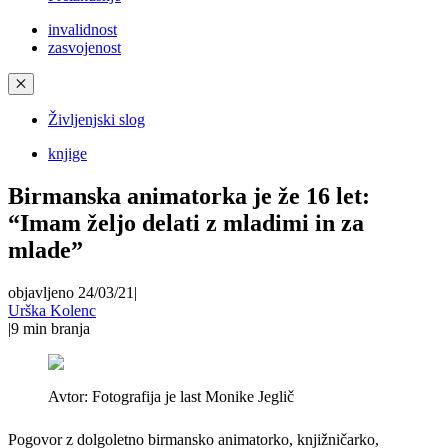
invalidnost
zasvojenost
✕
Življenjski slog
knjige
Birmanska animatorka je že 16 let:
“Imam željo delati z mladimi in za
mlade”
objavljeno 24/03/21
|
Urška Kolenc
|
9
min branja
Avtor:
Fotografija je last Monike Jeglič
Pogovor z dolgoletno birmansko animatorko, knjižničarko,