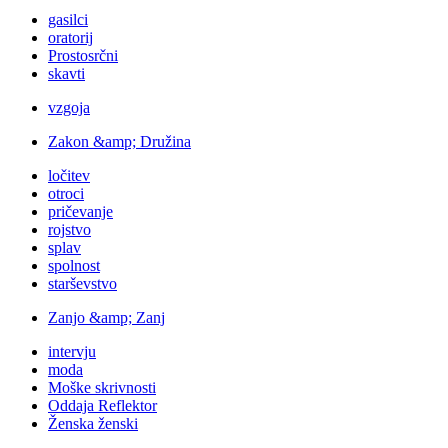
gasilci
oratorij
Prostosrčni
skavti
vzgoja
Zakon &amp; Družina
ločitev
otroci
pričevanje
rojstvo
splav
spolnost
starševstvo
Zanjo &amp; Zanj
intervju
moda
Moške skrivnosti
Oddaja Reflektor
Ženska ženski