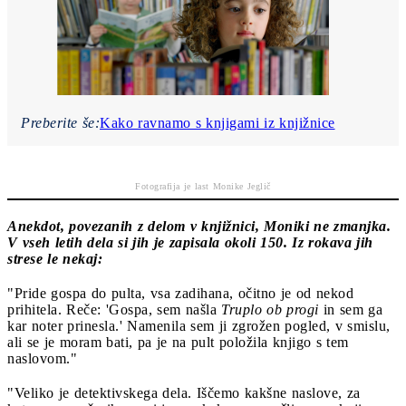
Preberite še:
Kako ravnamo s knjigami iz knjižnice
Fotografija je last Monike Jeglič
Anekdot, povezanih z delom v knjižnici, Moniki ne zmanjka.
V vseh letih dela si jih je zapisala okoli 150. Iz rokava jih
strese le nekaj:
"Pride gospa do pulta, vsa zadihana, očitno je od nekod
prihitela. Reče: 'Gospa, sem našla
Truplo ob progi
in sem ga
kar noter prinesla.' Namenila sem ji zgrožen pogled, v smislu,
ali se je moram bati, pa je na pult položila knjigo s tem
naslovom."
"Veliko je detektivskega dela. Iščemo kakšne naslove, za