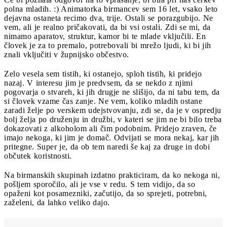
polna mladih. :) Animatorka birmancev sem 16 let, vsako leto
dejavna ostaneta recimo dva, trije. Ostali se porazgubijo. Ne
vem, ali je realno pričakovati, da bi vsi ostali. Zdi se mi, da
nimamo aparatov, struktur, kamor bi te mlade vključili. En
človek je za to premalo, potrebovali bi mrežo ljudi, ki bi jih
znali vključiti v župnijsko občestvo.
Zelo vesela sem tistih, ki ostanejo, sploh tistih, ki pridejo
nazaj. V interesu jim je predvsem, da se nekdo z njimi
pogovarja o stvareh, ki jih drugje ne slišijo, da ni tabu tem, da
si človek vzame čas zanje. Ne vem, koliko mladih ostane
zaradi želje po verskem udejstvovanju, zdi se, da je v ospredju
bolj želja po druženju in družbi, v kateri se jim ne bi bilo treba
dokazovati z alkoholom ali čim podobnim. Pridejo zraven, če
imajo nekoga, ki jim je domač. Odvijati se mora nekaj, kar jih
pritegne. Super je, da ob tem naredi še kaj za druge in dobi
občutek koristnosti.
Na birmanskih skupinah izdatno prakticiram, da ko nekoga ni,
pošljem sporočilo, ali je vse v redu. S tem vidijo, da so
opaženi kot posamezniki, začutijo, da so sprejeti, potrebni,
zaželeni, da lahko veliko dajo.