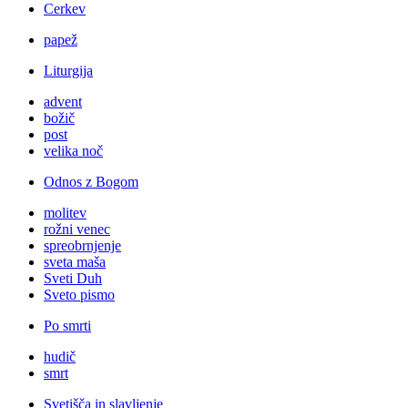
Cerkev
papež
Liturgija
advent
božič
post
velika noč
Odnos z Bogom
molitev
rožni venec
spreobrnjenje
sveta maša
Sveti Duh
Sveto pismo
Po smrti
hudič
smrt
Svetišča in slavljenje