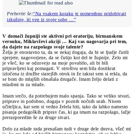
Preberite še:
“Na vsakem koraku je pomembno pridobivati
izkušnje, iti ven iz svoje sobe …”
V domači župniji
ste aktivni pri oratoriju, birmanskem
verouku, Miklavževi akciji … Kaj vas nagovarja pri tem,
da dajete na razpolago svoje talente?
Želja je enostavno ta, da se nekaj dogaja, da bi se ljudje čutili
sprejete, nagovorjene, da se čutijo kot del te župnije. Zelo mi
je všeč, ko se odzovejo na moje povabilo, ali bi bili
pripravljeni kaj pomagati. V otroštvu sem bila dostikrat
izločena iz družbe starejših otrok in že takrat sem si rekla, da
se bom do mlajših obnašala drugače. Imam željo delati z
mladimi in za mlade.
Imam srečo, da potrebujem malo spanja. Tako se veliko stvari,
priprave in podobno, dogaja v poznih nočnih urah. Nisem
učiteljica, kar sem si vedno želela biti, tako da lahko namesto
pisanja pedagoških priprav čas, ki ga imam na razpolago, lažje
prerazporedim še za druge stvari.
Delo za mlade rada prenašam tudi v druge dele dneva, všeč mi