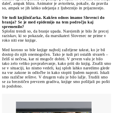
daleč, ampak blizu. Animator je avtoriteta, pokaže, da pravila
so, ampak se jih lahko udejanja z ljubeznijo in prijaznostjo.
Ste tudi knjižničarka. Kakšen odnos imamo Slovenci do
branja? Se je med epidemijo na tem področju kaj
spremenilo?
Splošni trendi so, da branje upada. Narejenih je bilo že precej
raziskav, ki so pokazale, da marsikateri Slovenec ne prime v
roko niti ene knjige.
Med korono so bile knjige najbolj zaželjene takrat, ko je bil
dostop do njih onemogočen. Tako je tudi pri ostalih stvareh –
želiš si nečesa, kar ni mogoče dobiti. V prvem valu je bilo
tako zelo veliko povpraševanje, kako priti do knjig. Znašli smo
se v situaciji, ko nismo vedeli, kaj sploh lahko naredimo glede
na vse zakone in odločbe in kako stopiti ljudem naproti. Iskali
smo različne rešitve. V drugem valu je bilo lažje. Trudili smo
se za brezstičen prevzem gradiva, knjige smo pošiljali po pošti
in podobno.