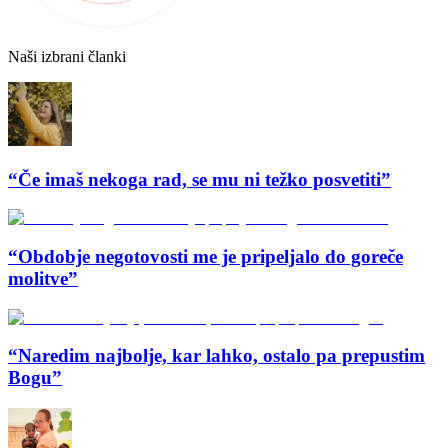
Naši izbrani članki
“Če imaš nekoga rad, se mu ni težko posvetiti”
“Obdobje negotovosti me je pripeljalo do goreče
molitve”
“Naredim najbolje, kar lahko, ostalo pa prepustim
Bogu”