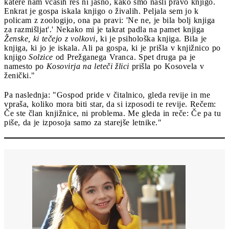
katere nam včasih res ni jasno, kako smo našli pravo knjigo.
Enkrat je gospa iskala knjigo o živalih. Peljala sem jo k
policam z zoologijo, ona pa pravi: 'Ne ne, je bila bolj knjiga
za razmišljat'.' Nekako mi je takrat padla na pamet knjiga
Ženske, ki tečejo z volkovi
, ki je psihološka knjiga. Bila je
knjiga, ki jo je iskala. Ali pa gospa, ki je prišla v knjižnico po
knjigo
Solzice
od Prežganega Vranca. Spet druga pa je
namesto po
Kosovirja na leteči žlici
prišla po Kosovela v
ženički."
Pa naslednja: "Gospod pride v čitalnico, gleda revije in me
vpraša, koliko mora biti star, da si izposodi te revije. Rečem:
Če ste član knjižnice, ni problema. Me gleda in reče: Če pa tu
piše, da je izposoja samo za starejše letnike."