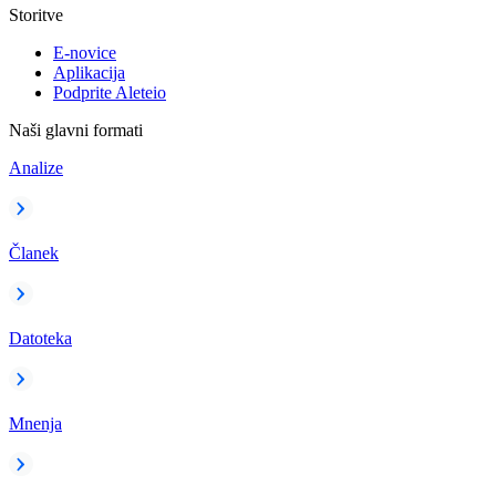
Storitve
E-novice
Aplikacija
Podprite Aleteio
Naši glavni formati
Analize
Članek
Datoteka
Mnenja