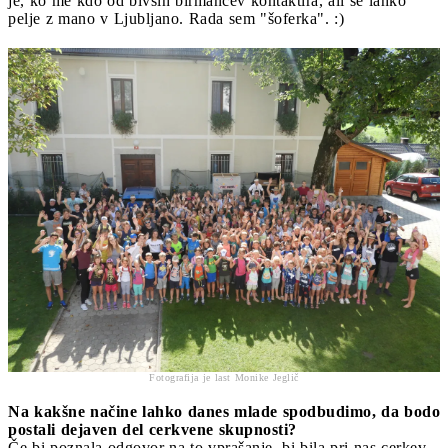
je, ko me kdo od bivših birmancev kontaktira, ali se lahko
pelje z mano v Ljubljano. Rada sem "šoferka". :)
Fotografija je last Monike Jeglič
Na kakšne načine lahko danes mlade spodbudimo, da bodo
postali dejaven del cerkvene skupnosti?
Če bi poznala odgovor na to vprašanje, bi bila pri nas cerkev