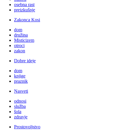
osebna rast
preizkušnje
Zakonca Kosi
dom
družina
Misticizem
otroci
zakon
Dobre ideje
dom
knjige
praznik
Nasveti
odnosi
služba
šola
zdravje
Prostovoljstvo