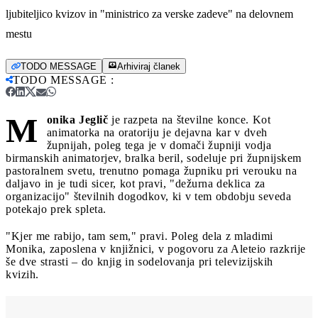
ljubiteljico kvizov in "ministrico za verske zadeve" na delovnem
mestu
TODO MESSAGE
Arhiviraj članek
TODO MESSAGE
:
M
onika Jeglič
je razpeta na številne konce. Kot
animatorka na oratoriju je dejavna kar v dveh
župnijah, poleg tega je v domači župniji vodja
birmanskih animatorjev, bralka beril, sodeluje pri župnijskem
pastoralnem svetu, trenutno pomaga župniku pri verouku na
daljavo in je tudi sicer, kot pravi, "dežurna deklica za
organizacijo" številnih dogodkov, ki v tem obdobju seveda
potekajo prek spleta.
"Kjer me rabijo, tam sem," pravi. Poleg dela z mladimi
Monika, zaposlena v knjižnici, v pogovoru za Aleteio razkrije
še dve strasti – do knjig in sodelovanja pri televizijskih
kvizih.