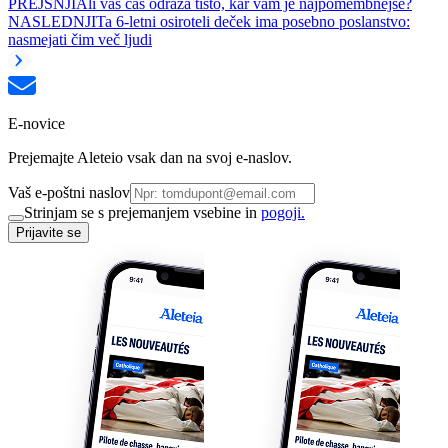
PREJŠNJI
Ali vaš čas odraža tisto, kar vam je najpomembnejše?
NASLEDNJI
Ta 6-letni osiroteli deček ima posebno poslanstvo:
nasmejati čim več ljudi
E-novice
Prejemajte Aleteio vsak dan na svoj e-naslov.
Vaš e-poštni naslov
Strinjam se s prejemanjem vsebine in
pogoji.
Prijavite se