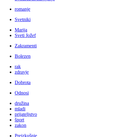
romanje
Svetniki
Marija
Sveti Jožef
Zakramenti
Bolezen
rak
zdravje
Dobrota
Odnosi
družina
mladi
prijateljstvo
šport
zakon
Preizkušnje