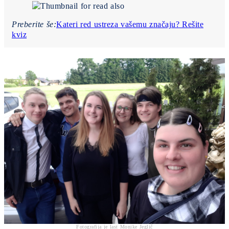
Preberite še:
Kateri red ustreza vašemu značaju? Rešite
kviz
Fotografija je last Monike Jeglič