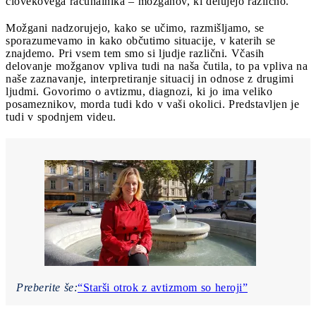
človekovega računalnika – možganov, ki delujejo različno.
Možgani nadzorujejo, kako se učimo, razmišljamo, se
sporazumevamo in kako občutimo situacije, v katerih se
znajdemo. Pri vsem tem smo si ljudje različni. Včasih
delovanje možganov vpliva tudi na naša čutila, to pa vpliva na
naše zaznavanje, interpretiranje situacij in odnose z drugimi
ljudmi. Govorimo o avtizmu, diagnozi, ki jo ima veliko
posameznikov, morda tudi kdo v vaši okolici. Predstavljen je
tudi v spodnjem videu.
Preberite še:
“Starši otrok z avtizmom so heroji”