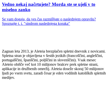
Vedno nekaj načrtujete? Morda ste se ujeli v to
miselno zanko
Se vam dogaja, da ves čas razmišljate o naslednjem opravilu?
Spoznajte t. i. "sindrom naslednjega koraka"
Zagnan leta 2013, je Aleteia brezplačen spletni dnevnik z novicami.
Spletna stran je objavljena v šestih jezikih (francoščini, angleščini,
portugalščini, španščini, poljščini in slovenščini). Vsak mesec
Aleteio obišče več kot 10 milijonov bralcev prek spletne strani,
aplikacije in družbenih omrežij. Aleteia doseže skoraj 50 milijonov
ljudi po vsem svetu, zaradi česar je eden vodilnih katoliških spletnih
medijev.