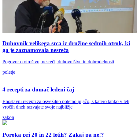
Duhovnik velikega srca iz družine sedmih otrok, ki
ga je zaznamovala nesreča
Pogovor o otroštvu, nesreči, duhovništvu in dobrodelnosti
poletje
4 recepti za domač ledeni čaj
Enostavni recepti za osvežilno poletno pijačo, s katero lahko v teh
vročih dneh razvajate svoje najbližje
zakon
Poroka pri 20 in 22 letih? Zakaj pa ne!?