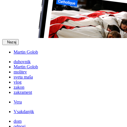
Nazaj
Martin Golob
duhovnik
Martin Golob
molitev
sveta maša
vlog
zakon
zakrament
Vera
Vsakdanjik
dom
odnosi