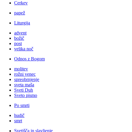
Cerkev
papež
Liturgija
advent
božič
post
velika noč
Odnos z Bogom
molitev
rožni venec
spreobrnjenje
sveta maša
Sveti Duh
Sveto pismo
Po smrti
hudič
smrt
Svetišča in slavljenje