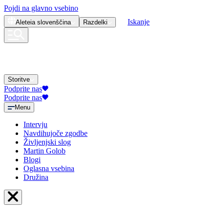
Pojdi na glavno vsebino
Iskanje
Aleteia
slovenščina
Razdelki
Storitve
Podprite nas
Podprite nas
Menu
Intervju
Navdihujoče zgodbe
Življenjski slog
Martin Golob
Blogi
Oglasna vsebina
Družina