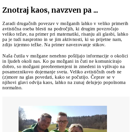
Znotraj kaos, navzven pa ...
Zaradi drugačnih povezav v možganih lahko v veliko primerih
avtistična oseba blesti na področjih, ki drugim povzročajo
veliko težav, na primer pri matematiki, risanju ali glasbi, lahko
pa je tudi nasprotno in se jim aktivnosti, ki so prijetne nam,
zdijo izjemno težke. Na primer navezovanje stikov.
Naša čutila v možgane nenehno pošiljajo informacije o okolici
in ljudeh okoli nas. Ko pa možgani in čuti ne komunicirajo
dobro, so možgani preobremenjeni in zmedeni in vplivajo na
posameznikovo dojemanje sveta. Veliko avtističnih oseb ne
(z)more na glas povedati, kako se počutijo. Čeprav se v
njihovi glavi odvija kaos, lahko na zunaj delujejo popolnoma
normalno.