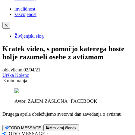
invalidnost
zasvojenost
✕
Življenjski slog
Kratek video, s pomočjo katerega boste
bolje razumeli osebe z avtizmom
objavljeno 02/04/21
|
Urška Kolenc
|
3
min branja
Avtor:
ZAJEM ZASLONA | FACEBOOK
Drugega aprila obeležujemo svetovni dan zavedanja o avtizmu
TODO MESSAGE
Arhiviraj članek
TODO MESSAGE
: