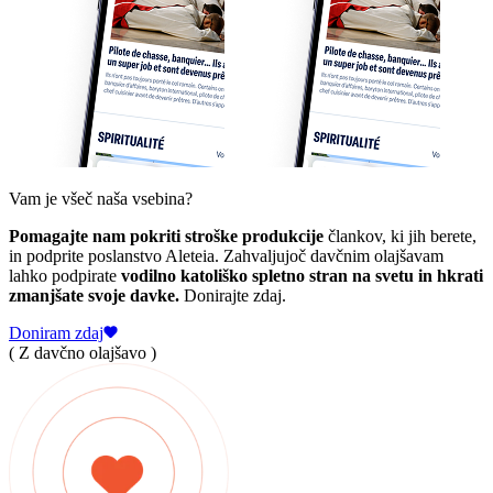
Vam je všeč naša vsebina?
Pomagajte nam pokriti stroške produkcije
člankov, ki jih berete,
in podprite poslanstvo Aleteia. Zahvaljujoč davčnim olajšavam
lahko podpirate
vodilno katoliško spletno stran na svetu in hkrati
zmanjšate svoje davke.
Donirajte zdaj.
Doniram zdaj
( Z davčno olajšavo )