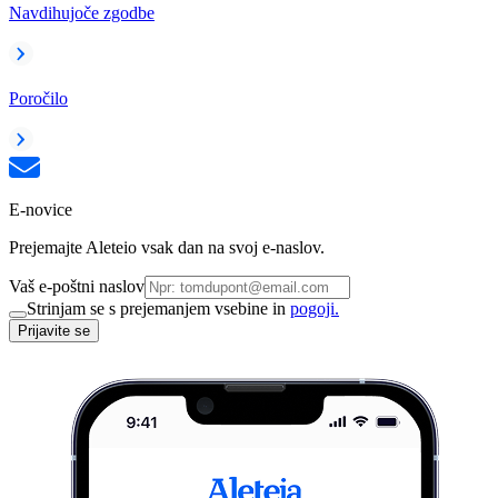
Navdihujoče zgodbe
Poročilo
E-novice
Prejemajte Aleteio vsak dan na svoj e-naslov.
Vaš e-poštni naslov
Strinjam se s prejemanjem vsebine in
pogoji.
Prijavite se