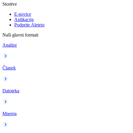
Storitve
E-novice
Aplikacija
Podprite Aleteio
Naši glavni formati
Analize
Članek
Datoteka
Mnenja