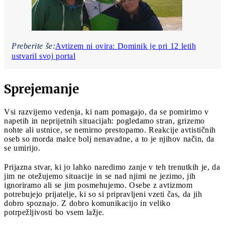
Preberite še:
Avtizem ni ovira: Dominik je pri 12 letih
ustvaril svoj portal
Sprejemanje
Vsi razvijemo vedenja, ki nam pomagajo, da se pomirimo v
napetih in neprijetnih situacijah: pogledamo stran, grizemo
nohte ali ustnice, se nemirno prestopamo. Reakcije avtističnih
oseb so morda malce bolj nenavadne, a to je njihov način, da
se umirijo.
Prijazna stvar, ki jo lahko naredimo zanje v teh trenutkih je, da
jim ne otežujemo situacije in se nad njimi ne jezimo, jih
ignoriramo ali se jim posmehujemo. Osebe z avtizmom
potrebujejo prijatelje, ki so si pripravljeni vzeti čas, da jih
dobro spoznajo. Z dobro komunikacijo in veliko
potrpežljivosti bo vsem lažje.