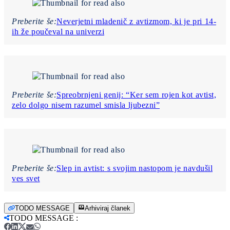
Preberite še:
Neverjetni mladenič z avtizmom, ki je pri 14-
ih že poučeval na univerzi
Preberite še:
Spreobrnjeni genij: “Ker sem rojen kot avtist,
zelo dolgo nisem razumel smisla ljubezni”
Preberite še:
Slep in avtist: s svojim nastopom je navdušil
ves svet
TODO MESSAGE
Arhiviraj članek
TODO MESSAGE
: