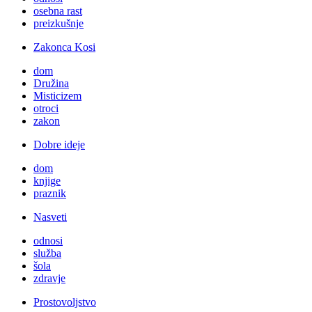
osebna rast
preizkušnje
Zakonca Kosi
dom
Družina
Misticizem
otroci
zakon
Dobre ideje
dom
knjige
praznik
Nasveti
odnosi
služba
šola
zdravje
Prostovoljstvo