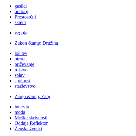
gasilci
oratorij
Prostosrčni
skavti
vzgoja
Zakon &amp; Družina
ločitev
otroci
pričevanje
rojstvo
splav
spolnost
starševstvo
Zanjo &amp; Zanj
intervju
moda
Moške skrivnosti
Oddaja Reflektor
Ženska ženski