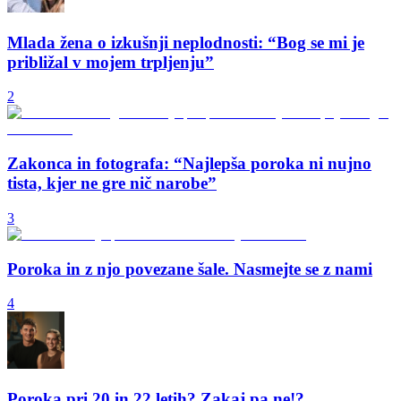
Mlada žena o izkušnji neplodnosti: “Bog se mi je
približal v mojem trpljenju”
2
Zakonca in fotografa: “Najlepša poroka ni nujno
tista, kjer ne gre nič narobe”
3
Poroka in z njo povezane šale. Nasmejte se z nami
4
Poroka pri 20 in 22 letih? Zakaj pa ne!?