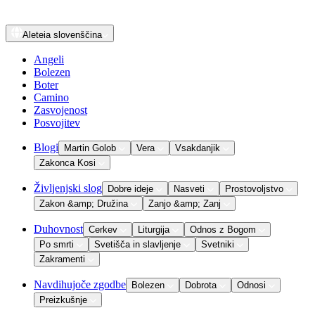
Aleteia
slovenščina
Angeli
Bolezen
Boter
Camino
Zasvojenost
Posvojitev
Blogi
Martin Golob
Vera
Vsakdanjik
Zakonca Kosi
Življenjski slog
Dobre ideje
Nasveti
Prostovoljstvo
Zakon &amp; Družina
Zanjo &amp; Zanj
Duhovnost
Cerkev
Liturgija
Odnos z Bogom
Po smrti
Svetišča in slavljenje
Svetniki
Zakramenti
Navdihujoče zgodbe
Bolezen
Dobrota
Odnosi
Preizkušnje