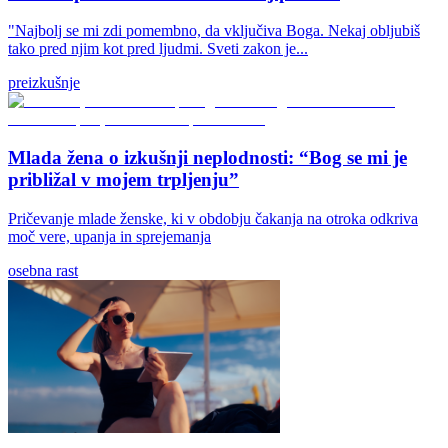
"Najbolj se mi zdi pomembno, da vključiva Boga. Nekaj obljubiš
tako pred njim kot pred ljudmi. Sveti zakon je...
preizkušnje
Mlada žena o izkušnji neplodnosti: “Bog se mi je
približal v mojem trpljenju”
Pričevanje mlade ženske, ki v obdobju čakanja na otroka odkriva
moč vere, upanja in sprejemanja
osebna rast