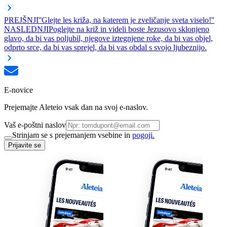
PREJŠNJI
''Glejte les križa, na katerem je zveličanje sveta viselo!''
NASLEDNJI
Poglejte na križ in videli boste Jezusovo sklonjeno
glavo, da bi vas poljubil, njegove iztegnjene roke, da bi vas objel,
odprto srce, da bi vas sprejel, da bi vas obdal s svojo ljubeznijo.
E-novice
Prejemajte Aleteio vsak dan na svoj e-naslov.
Vaš e-poštni naslov
Strinjam se s prejemanjem vsebine in
pogoji.
Prijavite se