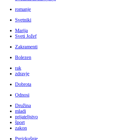
romanje
Svetniki
Marija
Sveti Jožef
Zakramenti
Bolezen
rak
zdravje
Dobrota
Odnosi
Družina
mladi
prijateljstvo
šport
zakon
Preizkušnje