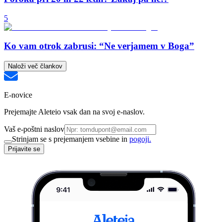
5
Ko vam otrok zabrusi: “Ne verjamem v Boga”
Naloži več člankov
E-novice
Prejemajte Aleteio vsak dan na svoj e-naslov.
Vaš e-poštni naslov
Strinjam se s prejemanjem vsebine in
pogoji.
Prijavite se