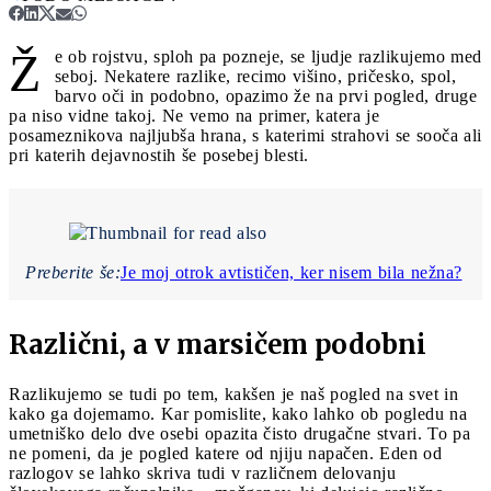
Ž
e ob rojstvu, sploh pa pozneje, se ljudje razlikujemo med
seboj. Nekatere razlike, recimo višino, pričesko, spol,
barvo oči in podobno, opazimo že na prvi pogled, druge
pa niso vidne takoj. Ne vemo na primer, katera je
posameznikova najljubša hrana, s katerimi strahovi se sooča ali
pri katerih dejavnostih še posebej blesti.
Preberite še:
Je moj otrok avtističen, ker nisem bila nežna?
Različni, a v marsičem podobni
Razlikujemo se tudi po tem, kakšen je naš pogled na svet in
kako ga dojemamo. Kar pomislite, kako lahko ob pogledu na
umetniško delo dve osebi opazita čisto drugačne stvari. To pa
ne pomeni, da je pogled katere od njiju napačen. Eden od
razlogov se lahko skriva tudi v različnem delovanju