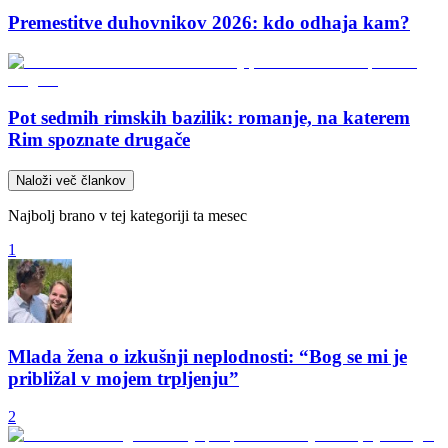
Premestitve duhovnikov 2026: kdo odhaja kam?
Pot sedmih rimskih bazilik: romanje, na katerem
Rim spoznate drugače
Naloži več člankov
Najbolj brano v tej kategoriji ta mesec
1
Mlada žena o izkušnji neplodnosti: “Bog se mi je
približal v mojem trpljenju”
2