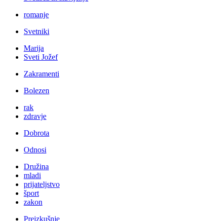
romanje
Svetniki
Marija
Sveti Jožef
Zakramenti
Bolezen
rak
zdravje
Dobrota
Odnosi
Družina
mladi
prijateljstvo
šport
zakon
Preizkušnje