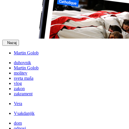
Nazaj
Martin Golob
duhovnik
Martin Golob
molitev
sveta maša
vlog
zakon
zakrament
Vera
Vsakdanjik
dom
odnosi