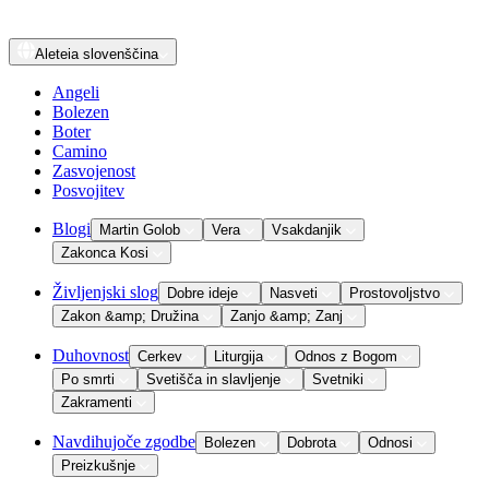
Aleteia
slovenščina
Angeli
Bolezen
Boter
Camino
Zasvojenost
Posvojitev
Blogi
Martin Golob
Vera
Vsakdanjik
Zakonca Kosi
Življenjski slog
Dobre ideje
Nasveti
Prostovoljstvo
Zakon &amp; Družina
Zanjo &amp; Zanj
Duhovnost
Cerkev
Liturgija
Odnos z Bogom
Po smrti
Svetišča in slavljenje
Svetniki
Zakramenti
Navdihujoče zgodbe
Bolezen
Dobrota
Odnosi
Preizkušnje