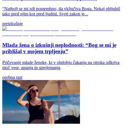
"Najbolj se mi zdi pomembno, da vključiva Boga. Nekaj obljubiš
tako pred njim kot pred ljudmi. Sveti zakon je...
preizkušnje
Mlada žena o izkušnji neplodnosti: “Bog se mi je
približal v mojem trpljenju”
Pričevanje mlade ženske, ki v obdobju čakanja na otroka odkriva
moč vere, upanja in sprejemanja
osebna rast