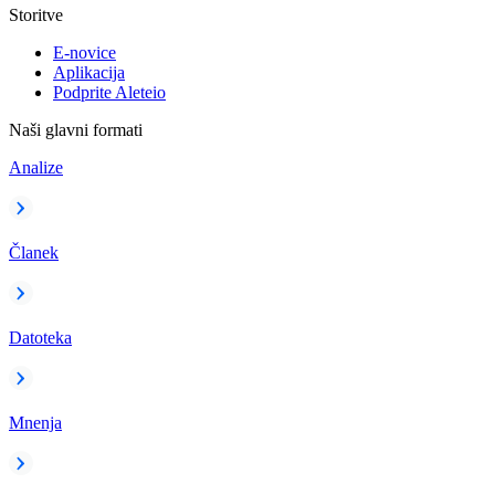
Storitve
E-novice
Aplikacija
Podprite Aleteio
Naši glavni formati
Analize
Članek
Datoteka
Mnenja