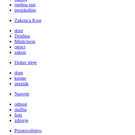
osebna rast
preizkušnje
Zakonca Kosi
dom
Družina
Misticizem
otroci
zakon
Dobre ideje
dom
knjige
praznik
Nasveti
odnosi
služba
šola
zdravje
Prostovoljstvo