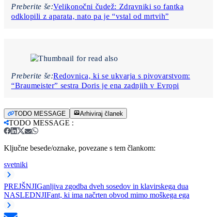
Preberite še:
Velikonočni čudež: Zdravniki so fantka
odklopili z aparata, nato pa je “vstal od mrtvih”
Preberite še:
Redovnica, ki se ukvarja s pivovarstvom:
“Braumeister” sestra Doris je ena zadnjih v Evropi
TODO MESSAGE
Arhiviraj članek
TODO MESSAGE
:
Ključne besede/oznake, povezane s tem člankom:
svetniki
PREJŠNJI
Ganljiva zgodba dveh sosedov in klavirskega dua
NASLEDNJI
Fant, ki ima načrten obvod mimo moškega ega