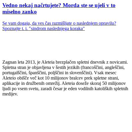
Vedno nekaj načrtujete? Morda ste se ujeli v to
miselno zanko
Se vam dogaja, da ves čas razmišljate o naslednjem opravilu?
Spoznajte t. i. "sindrom naslednjega koraka"
Zagnan leta 2013, je Aleteia brezplačen spletni dnevnik z novicami.
Spletna stran je objavljena v šestih jezikih (francoščini, angleščini,
portugalščini, španščini, poljščini in slovenščini). Vsak mesec
Aleteio obišče več kot 10 milijonov bralcev prek spletne strani,
aplikacije in družbenih omrežij. Aleteia doseže skoraj 50 milijonov
ljudi po vsem svetu, zaradi česar je eden vodilnih katoliških spletnih
medijev.