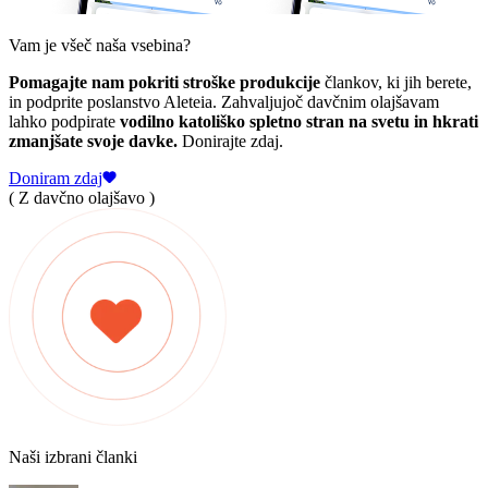
Vam je všeč naša vsebina?
Pomagajte nam pokriti stroške produkcije
člankov, ki jih berete,
in podprite poslanstvo Aleteia. Zahvaljujoč davčnim olajšavam
lahko podpirate
vodilno katoliško spletno stran na svetu in hkrati
zmanjšate svoje davke.
Donirajte zdaj.
Doniram zdaj
( Z davčno olajšavo )
Naši izbrani članki