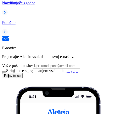
Navdihujoče zgodbe
Poročilo
E-novice
Prejemajte Aleteio vsak dan na svoj e-naslov.
Vaš e-poštni naslov
Strinjam se s prejemanjem vsebine in
pogoji.
Prijavite se