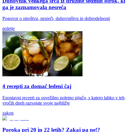
Duhovnik velikega srca iz družine sedmih otrok, ki
ga je zaznamovala nesreča
Pogovor o otroštvu, nesreči, duhovništvu in dobrodelnosti
poletje
4 recepti za domač ledeni čaj
Enostavni recepti za osvežilno poletno pijačo, s katero lahko v teh
vročih dneh razvajate svoje najbližje
zakon
Poroka pri 20 in 22 letih? Zakaj pa ne!?