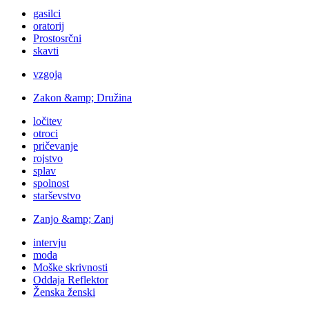
gasilci
oratorij
Prostosrčni
skavti
vzgoja
Zakon &amp; Družina
ločitev
otroci
pričevanje
rojstvo
splav
spolnost
starševstvo
Zanjo &amp; Zanj
intervju
moda
Moške skrivnosti
Oddaja Reflektor
Ženska ženski