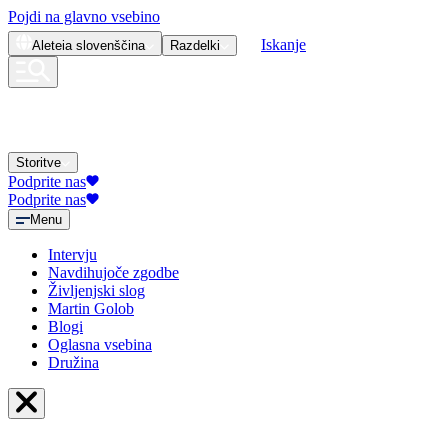
Pojdi na glavno vsebino
Iskanje
Aleteia
slovenščina
Razdelki
Storitve
Podprite nas
Podprite nas
Menu
Intervju
Navdihujoče zgodbe
Življenjski slog
Martin Golob
Blogi
Oglasna vsebina
Družina