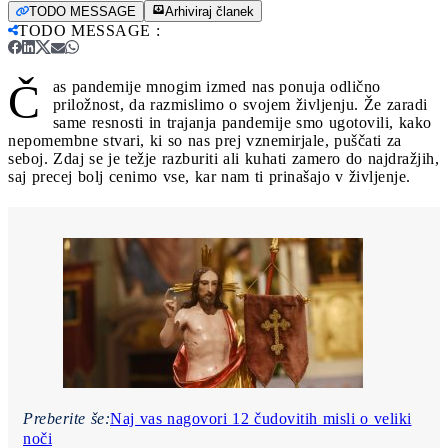
TODO MESSAGE
Arhiviraj članek
TODO MESSAGE
:
Č
as pandemije mnogim izmed nas ponuja odlično
priložnost, da razmislimo o svojem življenju. Že zaradi
same resnosti in trajanja pandemije smo ugotovili, kako
nepomembne stvari, ki so nas prej vznemirjale, puščati za
seboj. Zdaj se je težje razburiti ali kuhati zamero do najdražjih,
saj precej bolj cenimo vse, kar nam ti prinašajo v življenje.
Preberite še:
Naj vas nagovori 12 čudovitih misli o veliki
noči