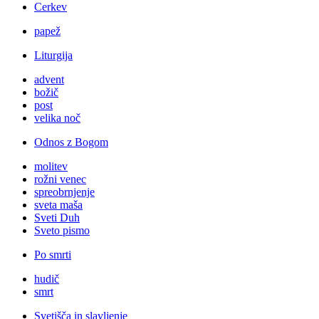
Cerkev
papež
Liturgija
advent
božič
post
velika noč
Odnos z Bogom
molitev
rožni venec
spreobrnjenje
sveta maša
Sveti Duh
Sveto pismo
Po smrti
hudič
smrt
Svetišča in slavljenje