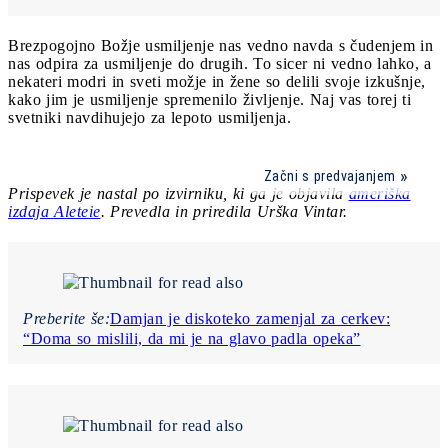
Brezpogojno Božje usmiljenje nas vedno navda s čudenjem in
nas odpira za usmiljenje do drugih. To sicer ni vedno lahko, a
nekateri modri in sveti možje in žene so delili svoje izkušnje,
kako jim je usmiljenje spremenilo življenje. Naj vas torej ti
svetniki navdihujejo za lepoto usmiljenja.
Začni s predvajanjem
Prispevek je nastal po izvirniku, ki ga je objavila
ameriška
izdaja Aleteie
.
Prevedla in priredila Urška Vintar.
Preberite še:
Damjan je diskoteko zamenjal za cerkev:
“Doma so mislili, da mi je na glavo padla opeka”