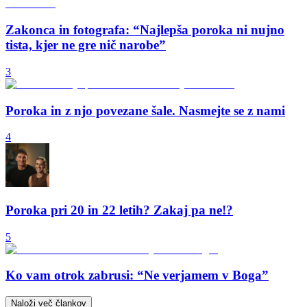
Zakonca in fotografa: “Najlepša poroka ni nujno
tista, kjer ne gre nič narobe”
3
Poroka in z njo povezane šale. Nasmejte se z nami
4
Poroka pri 20 in 22 letih? Zakaj pa ne!?
5
Ko vam otrok zabrusi: “Ne verjamem v Boga”
Naloži več člankov