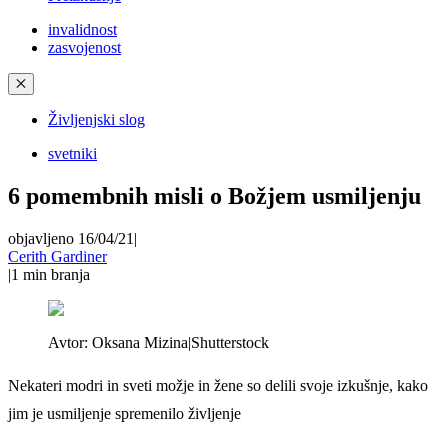
invalidnost
zasvojenost
✕
Življenjski slog
svetniki
6 pomembnih misli o Božjem usmiljenju
objavljeno 16/04/21
|
Cerith Gardiner
|
1
min branja
Avtor:
Oksana Mizina|Shutterstock
Nekateri modri in sveti možje in žene so delili svoje izkušnje, kako
jim je usmiljenje spremenilo življenje