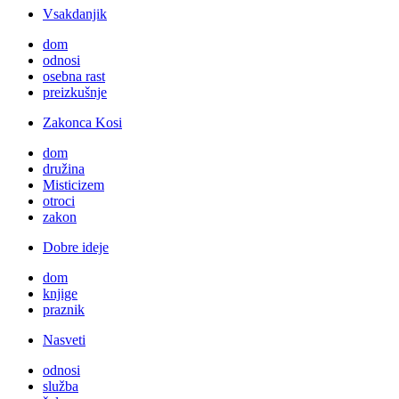
Vsakdanjik
dom
odnosi
osebna rast
preizkušnje
Zakonca Kosi
dom
družina
Misticizem
otroci
zakon
Dobre ideje
dom
knjige
praznik
Nasveti
odnosi
služba