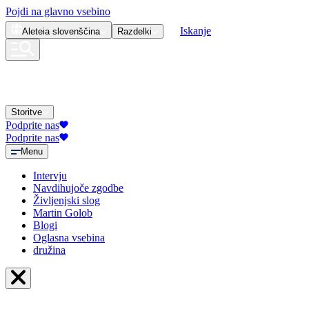
Pojdi na glavno vsebino
Iskanje
Aleteia
slovenščina
Razdelki
Storitve
Podprite nas
Podprite nas
Menu
Intervju
Navdihujoče zgodbe
Življenjski slog
Martin Golob
Blogi
Oglasna vsebina
družina