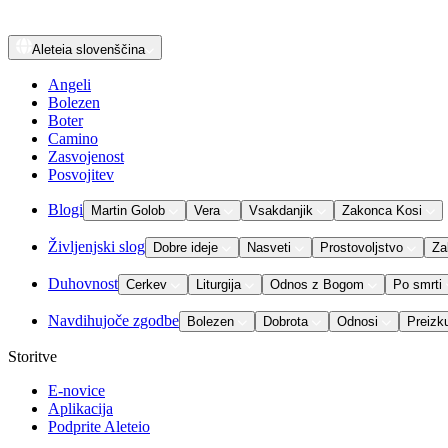
Aleteia
slovenščina
Angeli
Bolezen
Boter
Camino
Zasvojenost
Posvojitev
Blogi
Martin Golob
Vera
Vsakdanjik
Zakonca Kosi
Življenjski slog
Dobre ideje
Nasveti
Prostovoljstvo
Za
Duhovnost
Cerkev
Liturgija
Odnos z Bogom
Po smrti
Navdihujoče zgodbe
Bolezen
Dobrota
Odnosi
Preizk
Storitve
E-novice
Aplikacija
Podprite Aleteio