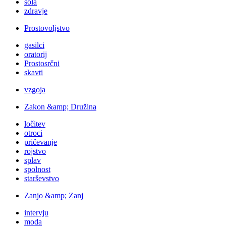
šola
zdravje
Prostovoljstvo
gasilci
oratorij
Prostosrčni
skavti
vzgoja
Zakon &amp; Družina
ločitev
otroci
pričevanje
rojstvo
splav
spolnost
starševstvo
Zanjo &amp; Zanj
intervju
moda