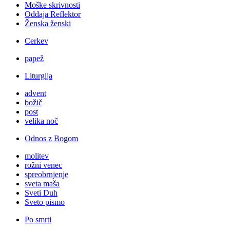
Moške skrivnosti
Oddaja Reflektor
Ženska ženski
Cerkev
papež
Liturgija
advent
božič
post
velika noč
Odnos z Bogom
molitev
rožni venec
spreobrnjenje
sveta maša
Sveti Duh
Sveto pismo
Po smrti