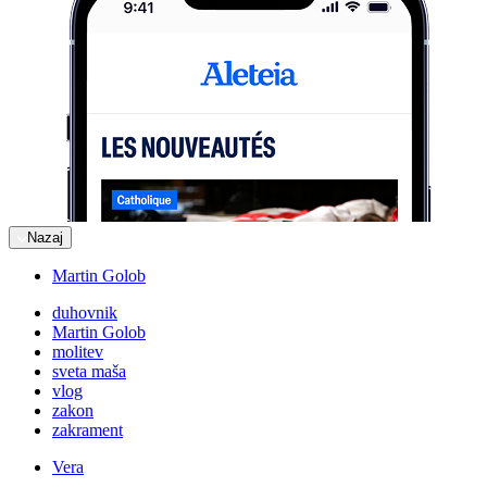
Nazaj
Martin Golob
duhovnik
Martin Golob
molitev
sveta maša
vlog
zakon
zakrament
Vera