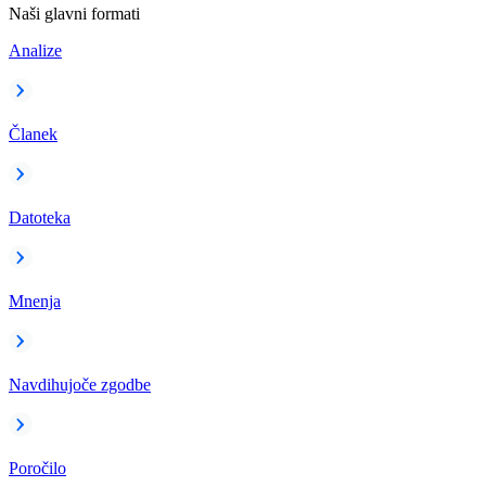
Naši glavni formati
Analize
Članek
Datoteka
Mnenja
Navdihujoče zgodbe
Poročilo