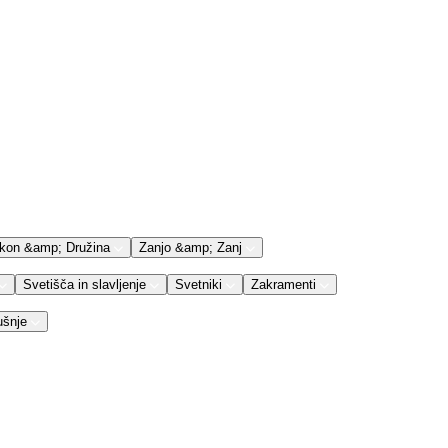
kon &amp; Družina
Zanjo &amp; Zanj
Svetišča in slavljenje
Svetniki
Zakramenti
ušnje