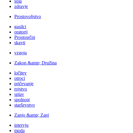
šola
zdravje
Prostovoljstvo
gasilci
oratorij
Prostosrčni
skavti
vzgoja
Zakon &amp; Družina
ločitev
otroci
pričevanje
rojstvo
splav
spolnost
starševstvo
Zanjo &amp; Zanj
intervju
moda