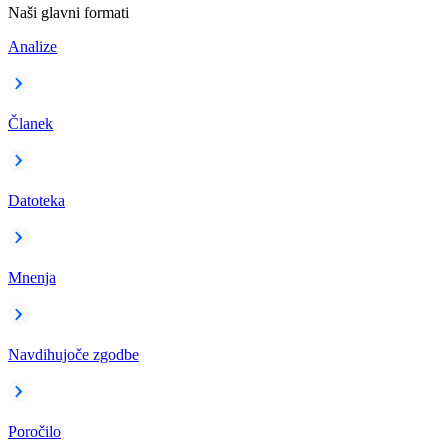
Naši glavni formati
Analize
Članek
Datoteka
Mnenja
Navdihujoče zgodbe
Poročilo