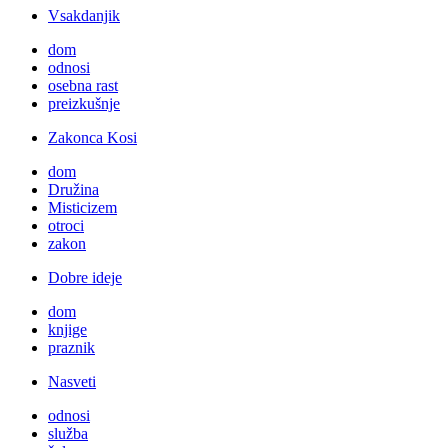
Vsakdanjik
dom
odnosi
osebna rast
preizkušnje
Zakonca Kosi
dom
Družina
Misticizem
otroci
zakon
Dobre ideje
dom
knjige
praznik
Nasveti
odnosi
služba