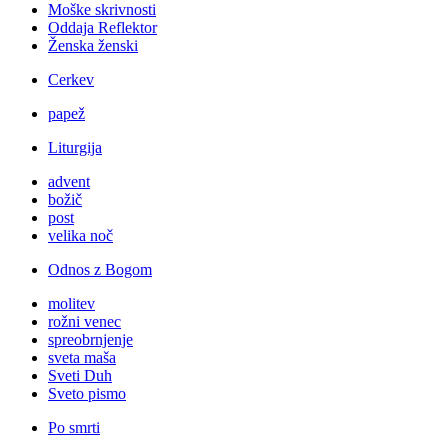
Moške skrivnosti
Oddaja Reflektor
Ženska ženski
Cerkev
papež
Liturgija
advent
božič
post
velika noč
Odnos z Bogom
molitev
rožni venec
spreobrnjenje
sveta maša
Sveti Duh
Sveto pismo
Po smrti