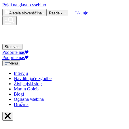
Pojdi na glavno vsebino
Iskanje
Aleteia
slovenščina
Razdelki
Storitve
Podprite nas
Podprite nas
Menu
Intervju
Navdihujoče zgodbe
Življenjski slog
Martin Golob
Blogi
Oglasna vsebina
Družina