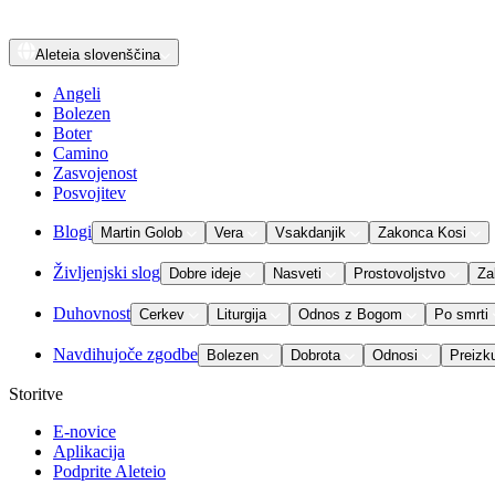
Aleteia
slovenščina
Angeli
Bolezen
Boter
Camino
Zasvojenost
Posvojitev
Blogi
Martin Golob
Vera
Vsakdanjik
Zakonca Kosi
Življenjski slog
Dobre ideje
Nasveti
Prostovoljstvo
Za
Duhovnost
Cerkev
Liturgija
Odnos z Bogom
Po smrti
Navdihujoče zgodbe
Bolezen
Dobrota
Odnosi
Preizk
Storitve
E-novice
Aplikacija
Podprite Aleteio