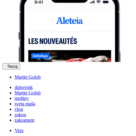
Nazaj
Martin Golob
duhovnik
Martin Golob
molitev
sveta maša
vlog
zakon
zakrament
Vera