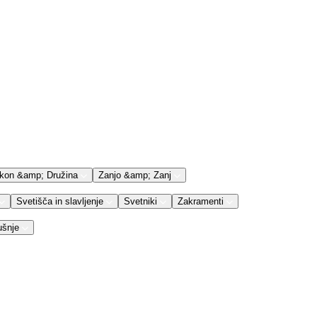
kon &amp; Družina
Zanjo &amp; Zanj
Svetišča in slavljenje
Svetniki
Zakramenti
ušnje