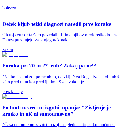
bolezen
Deček kljub težki diagnozi naredil prve korake
Ob rojstvu so staršem povedali, da ima njihov otrok redko bolezen.
Danes praznujejo vsak njegov korak
zakon
Poroka pri 20 in 22 letih? Zakaj pa ne!?
"Najbolj se mi zdi pomembno, da vključiva Boga. Nekaj obljubiš
tako pred njim kot pred ljudmi. Sveti zakon je...
preizkušnje
Po hudi nesreči ni izgubil upanja: “Življenje je
kratko in nič ni samoumevno”
"Časa ne moremo zavrteti nazaj, ne glede na to, kako močno si