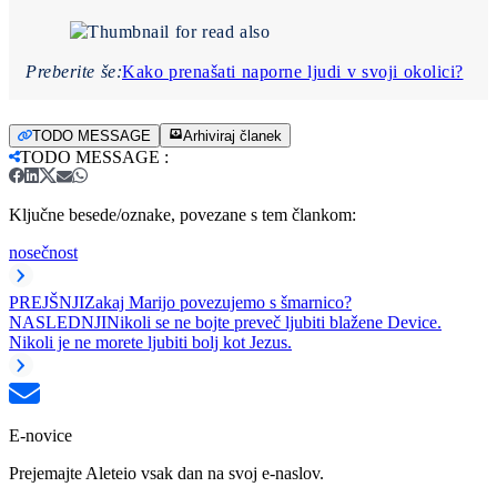
Preberite še:
Kako prenašati naporne ljudi v svoji okolici?
TODO MESSAGE
Arhiviraj članek
TODO MESSAGE
:
Ključne besede/oznake, povezane s tem člankom:
nosečnost
PREJŠNJI
Zakaj Marijo povezujemo s šmarnico?
NASLEDNJI
Nikoli se ne bojte preveč ljubiti blažene Device.
Nikoli je ne morete ljubiti bolj kot Jezus.
E-novice
Prejemajte Aleteio vsak dan na svoj e-naslov.