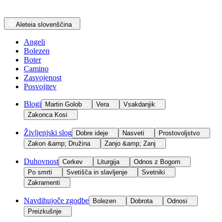
Aleteia
slovenščina
Angeli
Bolezen
Boter
Camino
Zasvojenost
Posvojitev
Blogi
Martin Golob
Vera
Vsakdanjik
Zakonca Kosi
Življenjski slog
Dobre ideje
Nasveti
Prostovoljstvo
Zakon &amp; Družina
Zanjo &amp; Zanj
Duhovnost
Cerkev
Liturgija
Odnos z Bogom
Po smrti
Svetišča in slavljenje
Svetniki
Zakramenti
Navdihujoče zgodbe
Bolezen
Dobrota
Odnosi
Preizkušnje