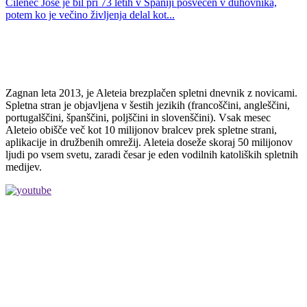
Čilenec José je bil pri 73 letih v Španiji posvečen v duhovnika,
potem ko je večino življenja delal kot...
Zagnan leta 2013, je Aleteia brezplačen spletni dnevnik z novicami.
Spletna stran je objavljena v šestih jezikih (francoščini, angleščini,
portugalščini, španščini, poljščini in slovenščini). Vsak mesec
Aleteio obišče več kot 10 milijonov bralcev prek spletne strani,
aplikacije in družbenih omrežij. Aleteia doseže skoraj 50 milijonov
ljudi po vsem svetu, zaradi česar je eden vodilnih katoliških spletnih
medijev.