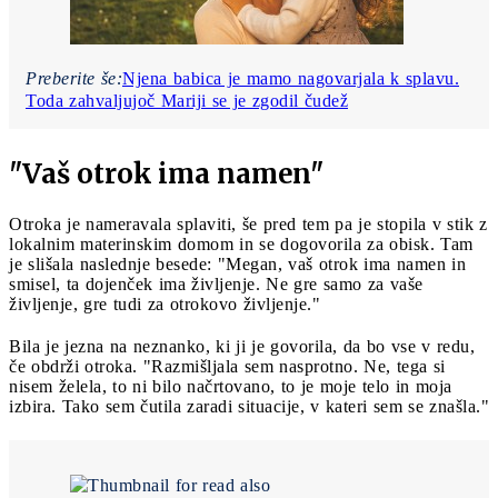
Preberite še:
Njena babica je mamo nagovarjala k splavu.
Toda zahvaljujoč Mariji se je zgodil čudež
"Vaš otrok ima namen"
Otroka je nameravala splaviti, še pred tem pa je stopila v stik z
lokalnim materinskim domom in se dogovorila za obisk. Tam
je slišala naslednje besede: "Megan, vaš otrok ima namen in
smisel, ta dojenček ima življenje. Ne gre samo za vaše
življenje, gre tudi za otrokovo življenje."
Bila je jezna na neznanko, ki ji je govorila, da bo vse v redu,
če obdrži otroka. "Razmišljala sem nasprotno. Ne, tega si
nisem želela, to ni bilo načrtovano, to je moje telo in moja
izbira. Tako sem čutila zaradi situacije, v kateri sem se znašla."