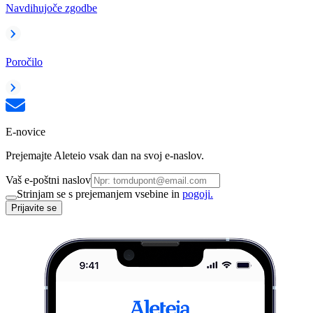
Navdihujoče zgodbe
Poročilo
E-novice
Prejemajte Aleteio vsak dan na svoj e-naslov.
Vaš e-poštni naslov
Strinjam se s prejemanjem vsebine in
pogoji.
Prijavite se