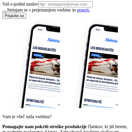
Vaš e-poštni naslov
Strinjam se s prejemanjem vsebine in
pogoji.
Prijavite se
Vam je všeč naša vsebina?
Pomagajte nam pokriti stroške produkcije
člankov, ki jih berete,
in podprite poslanstvo Aleteia. Zahvaljujoč davčnim olajšavam