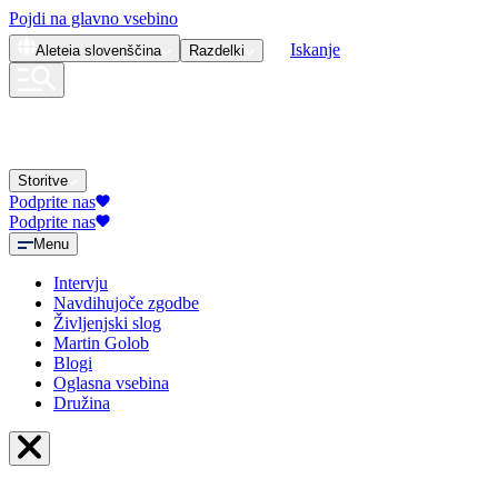
Pojdi na glavno vsebino
Iskanje
Aleteia
slovenščina
Razdelki
Storitve
Podprite nas
Podprite nas
Menu
Intervju
Navdihujoče zgodbe
Življenjski slog
Martin Golob
Blogi
Oglasna vsebina
Družina