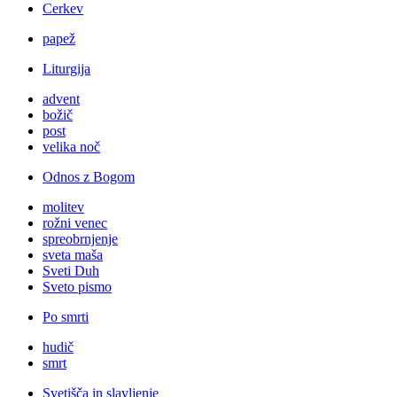
Cerkev
papež
Liturgija
advent
božič
post
velika noč
Odnos z Bogom
molitev
rožni venec
spreobrnjenje
sveta maša
Sveti Duh
Sveto pismo
Po smrti
hudič
smrt
Svetišča in slavljenje