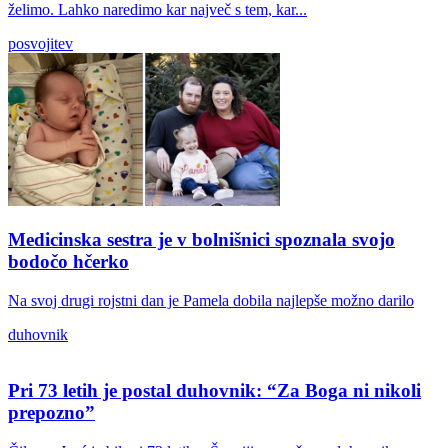
želimo. Lahko naredimo kar največ s tem, kar...
posvojitev
Medicinska sestra je v bolnišnici spoznala svojo
bodočo hčerko
Na svoj drugi rojstni dan je Pamela dobila najlepše možno darilo
duhovnik
Pri 73 letih je postal duhovnik: “Za Boga ni nikoli
prepozno”