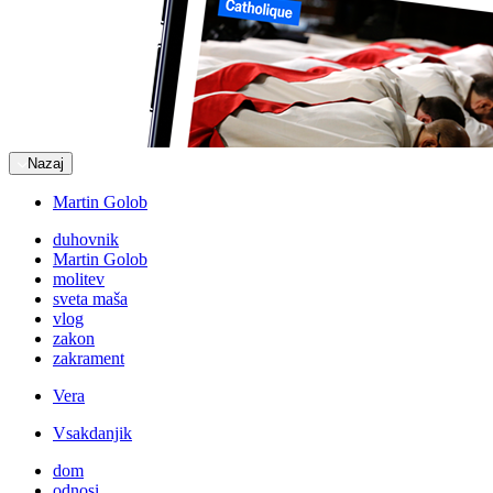
Nazaj
Martin Golob
duhovnik
Martin Golob
molitev
sveta maša
vlog
zakon
zakrament
Vera
Vsakdanjik
dom
odnosi