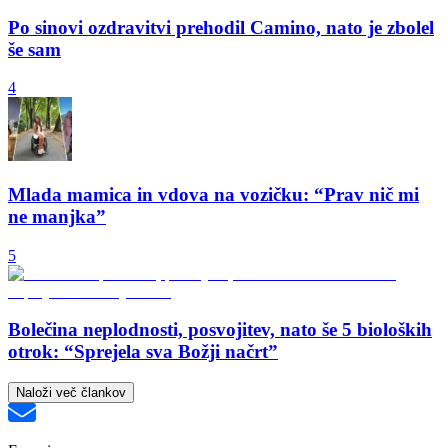
Po sinovi ozdravitvi prehodil Camino, nato je zbolel
še sam
4
Mlada mamica in vdova na vozičku: “Prav nič mi
ne manjka”
5
Bolečina neplodnosti, posvojitev, nato še 5 bioloških
otrok: “Sprejela sva Božji načrt”
Naloži več člankov