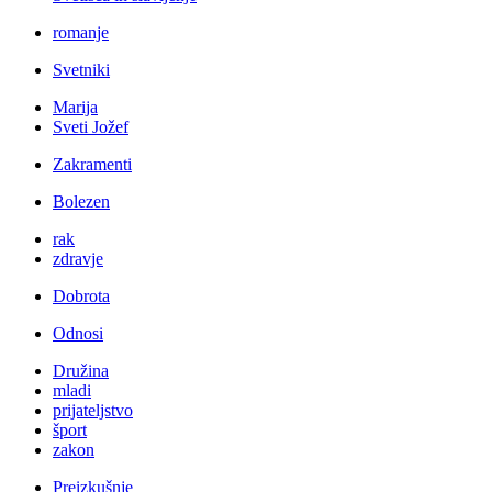
romanje
Svetniki
Marija
Sveti Jožef
Zakramenti
Bolezen
rak
zdravje
Dobrota
Odnosi
Družina
mladi
prijateljstvo
šport
zakon
Preizkušnje