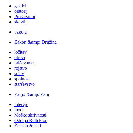
gasilci
oratorij
Prostosrčni
skavti
vzgoja
Zakon &amp; Družina
ločitev
otroci
pričevanje
rojstvo
splav
spolnost
starševstvo
Zanjo &amp; Zanj
intervju
moda
Moške skrivnosti
Oddaja Reflektor
Ženska ženski