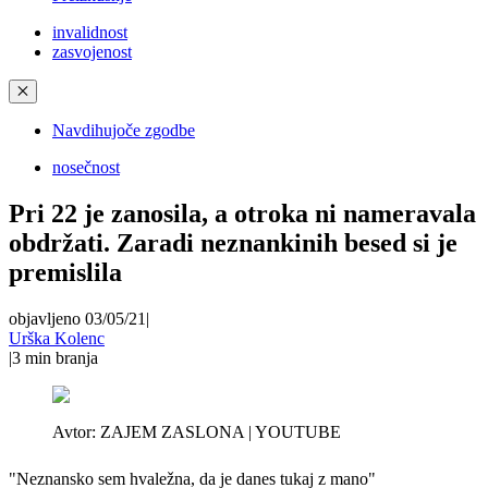
invalidnost
zasvojenost
✕
Navdihujoče zgodbe
nosečnost
Pri 22 je zanosila, a otroka ni nameravala
obdržati. Zaradi neznankinih besed si je
premislila
objavljeno 03/05/21
|
Urška Kolenc
|
3
min branja
Avtor:
ZAJEM ZASLONA | YOUTUBE
"Neznansko sem hvaležna, da je danes tukaj z mano"