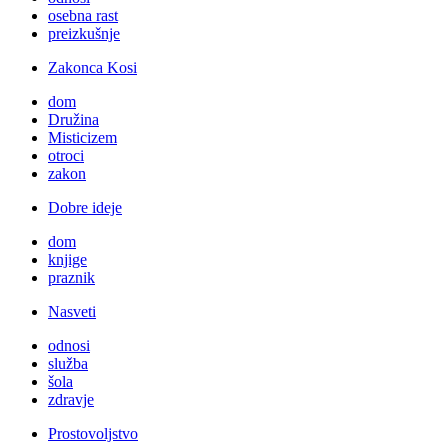
osebna rast
preizkušnje
Zakonca Kosi
dom
Družina
Misticizem
otroci
zakon
Dobre ideje
dom
knjige
praznik
Nasveti
odnosi
služba
šola
zdravje
Prostovoljstvo