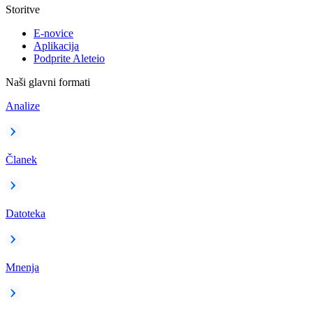
Storitve
E-novice
Aplikacija
Podprite Aleteio
Naši glavni formati
Analize
Članek
Datoteka
Mnenja