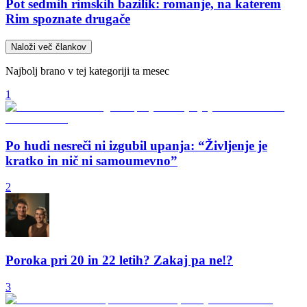
Pot sedmih rimskih bazilik: romanje, na katerem
Rim spoznate drugače
Naloži več člankov
Najbolj brano v tej kategoriji ta mesec
1
Po hudi nesreči ni izgubil upanja: “Življenje je
kratko in nič ni samoumevno”
2
Poroka pri 20 in 22 letih? Zakaj pa ne!?
3