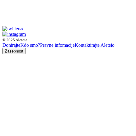
© 2025 Aleteia
Donirajte
Kdo smo?
Pravne infomacije
Kontaktirajte Aleteio
Zasebnost