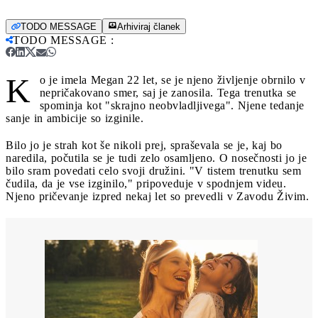
TODO MESSAGE
Arhiviraj članek
TODO MESSAGE
:
K
o je imela Megan 22 let, se je njeno življenje obrnilo v
nepričakovano smer, saj je zanosila. Tega trenutka se
spominja kot "skrajno neobvladljivega". Njene tedanje
sanje in ambicije so izginile.
Bilo jo je strah kot še nikoli prej, spraševala se je, kaj bo
naredila, počutila se je tudi zelo osamljeno. O nosečnosti jo je
bilo sram povedati celo svoji družini. "V tistem trenutku sem
čudila, da je vse izginilo," pripoveduje v spodnjem videu.
Njeno pričevanje izpred nekaj let so prevedli v Zavodu Živim.