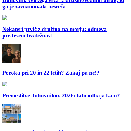
Duhovnik velikega srca iz družine sedmih otrok, ki
ga je zaznamovala nesreča
Nekateri prvič z družino na morju: odmeva
predvsem hvaležnost
Poroka pri 20 in 22 letih? Zakaj pa ne!?
Premestitve duhovnikov 2026: kdo odhaja kam?