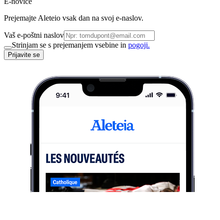
E-novice
Prejemajte Aleteio vsak dan na svoj e-naslov.
Vaš e-poštni naslov
Strinjam se s prejemanjem vsebine in
pogoji.
Prijavite se