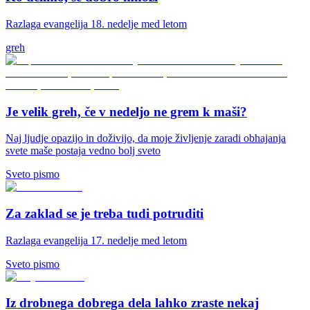
Razlaga evangelija 18. nedelje med letom
greh
Je velik greh, če v nedeljo ne grem k maši?
Naj ljudje opazijo in doživijo, da moje življenje zaradi obhajanja
svete maše postaja vedno bolj sveto
Sveto pismo
Za zaklad se je treba tudi potruditi
Razlaga evangelija 17. nedelje med letom
Sveto pismo
Iz drobnega dobrega dela lahko zraste nekaj