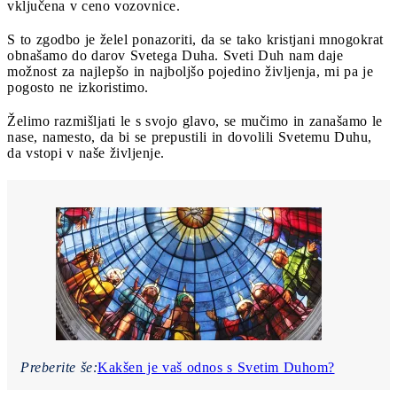
vključena v ceno vozovnice.
S to zgodbo je želel ponazoriti, da se tako kristjani mnogokrat
obnašamo do darov Svetega Duha. Sveti Duh nam daje
možnost za najlepšo in najboljšo pojedino življenja, mi pa je
pogosto ne izkoristimo.
Želimo razmišljati le s svojo glavo, se mučimo in zanašamo le
nase, namesto, da bi se prepustili in dovolili Svetemu Duhu,
da vstopi v naše življenje.
Preberite še:
Kakšen je vaš odnos s Svetim Duhom?