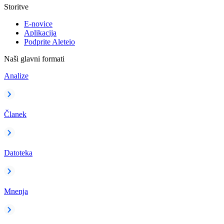
Storitve
E-novice
Aplikacija
Podprite Aleteio
Naši glavni formati
Analize
Članek
Datoteka
Mnenja