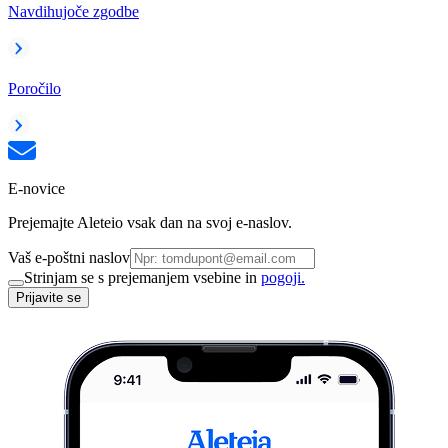
Navdihujoče zgodbe
Poročilo
E-novice
Prejemajte Aleteio vsak dan na svoj e-naslov.
Vaš e-poštni naslov
Strinjam se s prejemanjem vsebine in
pogoji.
Prijavite se