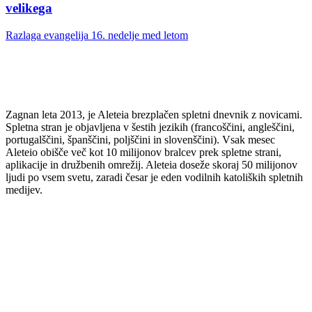
velikega
Razlaga evangelija 16. nedelje med letom
Zagnan leta 2013, je Aleteia brezplačen spletni dnevnik z novicami.
Spletna stran je objavljena v šestih jezikih (francoščini, angleščini,
portugalščini, španščini, poljščini in slovenščini). Vsak mesec
Aleteio obišče več kot 10 milijonov bralcev prek spletne strani,
aplikacije in družbenih omrežij. Aleteia doseže skoraj 50 milijonov
ljudi po vsem svetu, zaradi česar je eden vodilnih katoliških spletnih
medijev.