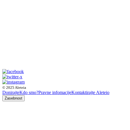
© 2025 Aleteia
Donirajte
Kdo smo?
Pravne infomacije
Kontaktirajte Aleteio
Zasebnost