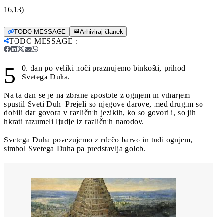
16,13)
TODO MESSAGE
Arhiviraj članek
TODO MESSAGE
:
5
0. dan po veliki noči praznujemo binkošti, prihod
Svetega Duha.
Na ta dan se je na zbrane apostole z ognjem in viharjem
spustil Sveti Duh. Prejeli so njegove darove, med drugim so
dobili dar govora v različnih jezikih, ko so govorili, so jih
hkrati razumeli ljudje iz različnih narodov.
Svetega Duha povezujemo z rdečo barvo in tudi ognjem,
simbol Svetega Duha pa predstavlja golob.