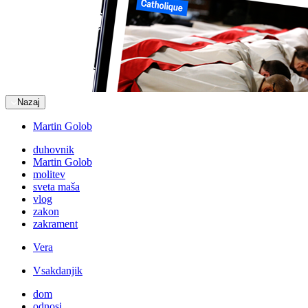
Nazaj
Martin Golob
duhovnik
Martin Golob
molitev
sveta maša
vlog
zakon
zakrament
Vera
Vsakdanjik
dom
odnosi