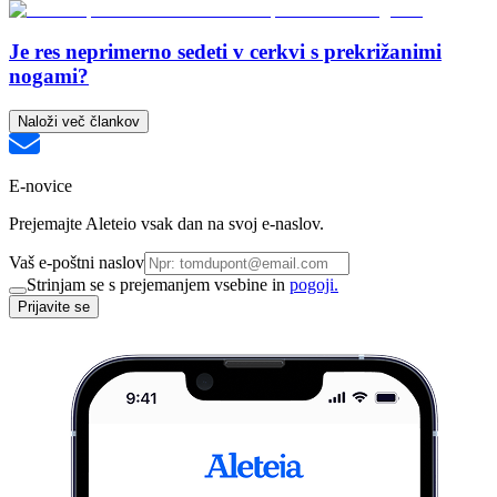
Je res neprimerno sedeti v cerkvi s prekrižanimi
nogami?
Naloži več člankov
E-novice
Prejemajte Aleteio vsak dan na svoj e-naslov.
Vaš e-poštni naslov
Strinjam se s prejemanjem vsebine in
pogoji.
Prijavite se