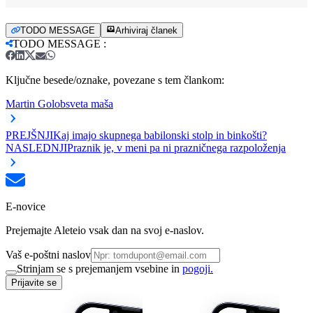
TODO MESSAGE
Arhiviraj članek
TODO MESSAGE
:
Ključne besede/oznake, povezane s tem člankom:
Martin Golob
sveta maša
PREJŠNJI
Kaj imajo skupnega babilonski stolp in binkošti?
NASLEDNJI
Praznik je, v meni pa ni prazničnega razpoloženja
E-novice
Prejemajte Aleteio vsak dan na svoj e-naslov.
Vaš e-poštni naslov
Strinjam se s prejemanjem vsebine in
pogoji.
Prijavite se