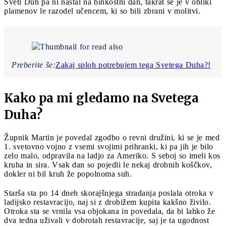
Sveti Duh pa ni nastal na binkoštni dan, takrat se je v obliki
plamenov le razodel učencem, ki so bili zbrani v molitvi.
Preberite še:
Zakaj sploh potrebujem tega Svetega Duha?!
Kako pa mi gledamo na Svetega
Duha?
Župnik Martin je povedal zgodbo o revni družini, ki se je med
1. svetovno vojno z vsemi svojimi prihranki, ki pa jih je bilo
zelo malo, odpravila na ladjo za Ameriko. S seboj so imeli kos
kruha in sira. Vsak dan so pojedli le nekaj drobnih koščkov,
dokler ni bil kruh že popolnoma suh.
Starša sta po 14 dneh skorajšnjega stradanja poslala otroka v
ladijsko restavracijo, naj si z drobižem kupita kakšno živilo.
Otroka sta se vrnila vsa objokana in povedala, da bi lahko že
dva tedna uživali v dobrotah restavracije, saj je ta ugodnost