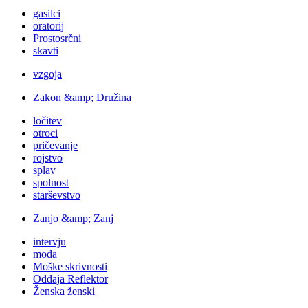
gasilci
oratorij
Prostosrčni
skavti
vzgoja
Zakon &amp; Družina
ločitev
otroci
pričevanje
rojstvo
splav
spolnost
starševstvo
Zanjo &amp; Zanj
intervju
moda
Moške skrivnosti
Oddaja Reflektor
Ženska ženski