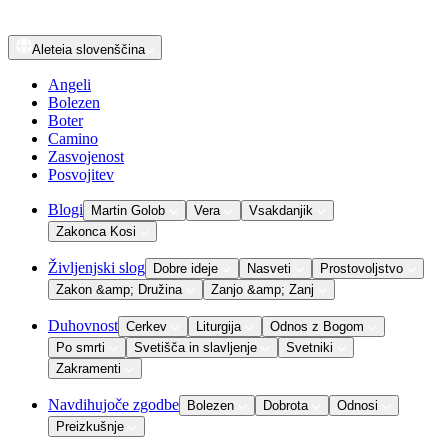
Aleteia
slovenščina
Angeli
Bolezen
Boter
Camino
Zasvojenost
Posvojitev
Blogi
Martin Golob
Vera
Vsakdanjik
Zakonca Kosi
Življenjski slog
Dobre ideje
Nasveti
Prostovoljstvo
Zakon &amp; Družina
Zanjo &amp; Zanj
Duhovnost
Cerkev
Liturgija
Odnos z Bogom
Po smrti
Svetišča in slavljenje
Svetniki
Zakramenti
Navdihujoče zgodbe
Bolezen
Dobrota
Odnosi
Preizkušnje