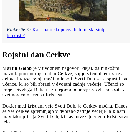
Preberite še:
Kaj imajo skupnega babilonski stolp in
binkošti?
Rojstni dan Cerkve
Martin Golob
je v uvodnem nagovoru dejal, da binkoštni
praznik pomeni rojstni dan Cerkve, saj je s tem dnem začela
delovati v vsej svoji moči in lepoti. Sveti Duh se je spustil nad
učence, ki so bili zbrani v dvorani zadnje večerje. Učenci so
prejeli Svetega Duha in z njegovo pomočjo začeli ponašati v
svet novico o Jezusu Kristusu.
Dokler med kristjani veje Sveti Duh, je Cerkev močna. Danes
se vse cerkve spreminjajo v dvorano zadnje večerje in k nam
prav tako prihaja Sveti Duh, ki nas povezuje v eno Kristusovo
telo.