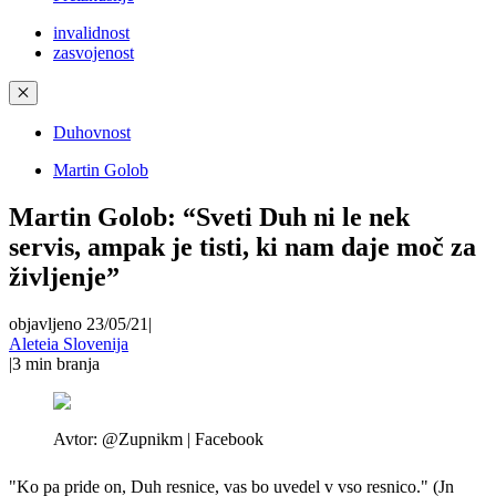
invalidnost
zasvojenost
✕
Duhovnost
Martin Golob
Martin Golob: “Sveti Duh ni le nek
servis, ampak je tisti, ki nam daje moč za
življenje”
objavljeno 23/05/21
|
Aleteia Slovenija
|
3
min branja
Avtor:
@Zupnikm | Facebook
"Ko pa pride on, Duh resnice, vas bo uvedel v vso resnico." (Jn