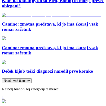
Kam na kopanje, ko so Bled, Bohinj in morje preveč
oblegani?
Camino: zmotna predstava, ki jo ima skoraj vsak
romar začetnik
Camino: zmotna predstava, ki jo ima skoraj vsak
romar začetnik
Deček kljub težki diagnozi naredil prve korake
Naloži več člankov
Najbolj brano v tej kategoriji ta mesec
1