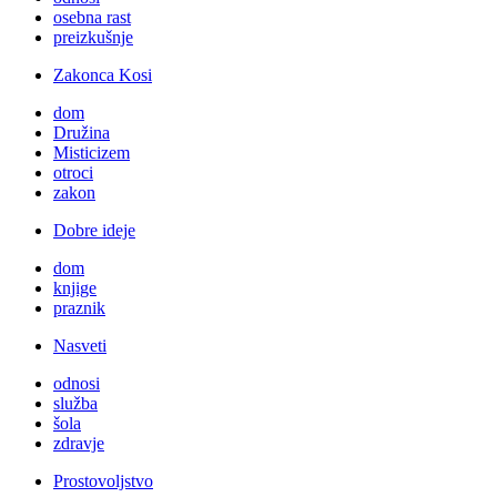
osebna rast
preizkušnje
Zakonca Kosi
dom
Družina
Misticizem
otroci
zakon
Dobre ideje
dom
knjige
praznik
Nasveti
odnosi
služba
šola
zdravje
Prostovoljstvo