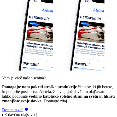
Vam je všeč naša vsebina?
Pomagajte nam pokriti stroške produkcije
člankov, ki jih berete,
in podprite poslanstvo Aleteia. Zahvaljujoč davčnim olajšavam
lahko podpirate
vodilno katoliško spletno stran na svetu in hkrati
zmanjšate svoje davke.
Donirajte zdaj.
Doniram zdaj
( Z davčno olajšavo )