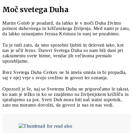
Moč svetega Duha
Martin Golob je poudaril, da lahko le v moči Duha živimo
polnost duhovnega in krščanskega življenja. Med nami je zato,
da lahko oznanjamo Jezusa Kristusa in nanj ne pozabimo.
Tu je tudi zato, da smo sposobni ljubiti in delovati tako, kot
nas je učil Jezus. Darovi Svetega Duha so nam bili dani pri
zakramentu svete birme, vendar jih večinoma premalo
uporabljamo.
Brez Svetega Duha Cerkev ne bi imela smisla in bi propadla,
saj v njej veje s svojo svežino in govori ter oznanja.
Opozoril je še, naj se Svetemu Duhu ne priporočamo le takrat,
ko nam je težko in ko se znajdemo na življenjskem križišču in
sprašujemo za pot. Sveti Duh mora biti naš stalni sopotnik,
zato mu moramo dovoliti, da govori iz nas in nas vodi.