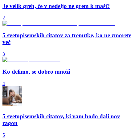
Je velik greh, če v nedeljo ne grem k maši?
2
5 svetopisemskih citatov za trenutke, ko ne zmorete
več
3
Ko delimo, se dobro množi
4
5 svetopisemskih citatov, ki vam bodo dali nov
zagon
5