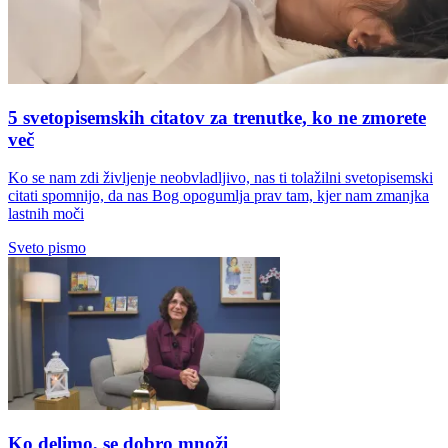
5 svetopisemskih citatov za trenutke, ko ne zmorete
več
Ko se nam zdi življenje neobvladljivo, nas ti tolažilni svetopisemski
citati spomnijo, da nas Bog opogumlja prav tam, kjer nam zmanjka
lastnih moči
Sveto pismo
Ko delimo, se dobro množi