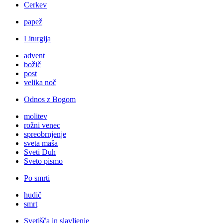
Cerkev
papež
Liturgija
advent
božič
post
velika noč
Odnos z Bogom
molitev
rožni venec
spreobrnjenje
sveta maša
Sveti Duh
Sveto pismo
Po smrti
hudič
smrt
Svetišča in slavljenje