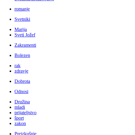
romanje
Svetniki
Marija
Sveti Jožef
Zakramenti
Bolezen
rak
zdravje
Dobrota
Odnosi
Družina
mladi
prijateljstvo
šport
zakon
Preizkušnje