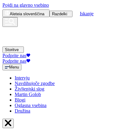
Pojdi na glavno vsebino
Iskanje
Aleteia
slovenščina
Razdelki
Storitve
Podprite nas
Podprite nas
Menu
Intervju
Navdihujoče zgodbe
Življenjski slog
Martin Golob
Blogi
Oglasna vsebina
Družina