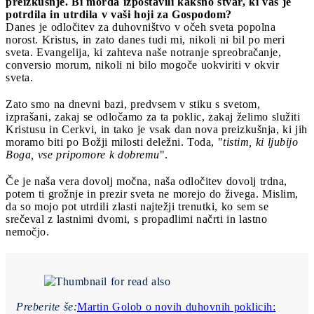
preizkušnje. Bi morda izpostavili kakšno stvar, ki vas je
potrdila in utrdila v vaši hoji za Gospodom?
Danes je odločitev za duhovništvo v očeh sveta popolna
norost. Kristus, in zato danes tudi mi, nikoli ni bil po meri
sveta. Evangelija, ki zahteva naše notranje spreobračanje,
conversio morum, nikoli ni bilo mogoče uokviriti v okvir
sveta.
Zato smo na dnevni bazi, predvsem v stiku s svetom,
izprašani, zakaj se odločamo za ta poklic, zakaj želimo služiti
Kristusu in Cerkvi, in tako je vsak dan nova preizkušnja, ki jih
moramo biti po Božji milosti deležni. Toda, "
tistim, ki ljubijo
Boga, vse pripomore k dobremu
".
Če je naša vera dovolj močna, naša odločitev dovolj trdna,
potem ti grožnje in prezir sveta ne morejo do živega. Mislim,
da so mojo pot utrdili zlasti najtežji trenutki, ko sem se
srečeval z lastnimi dvomi, s propadlimi načrti in lastno
nemočjo.
Preberite še:
Martin Golob o novih duhovnih poklicih: