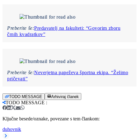
Preberite še:
Predavatelj na fakulteti: “Govorim zboru
črnih kvadratkov”
Preberite še:
Neverjetna papeževa športna ekipa. “Želimo
pričevati”
TODO MESSAGE
Arhiviraj članek
TODO MESSAGE
:
Ključne besede/oznake, povezane s tem člankom:
duhovnik