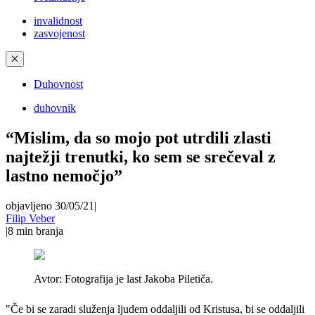
invalidnost
zasvojenost
✕
Duhovnost
duhovnik
“Mislim, da so mojo pot utrdili zlasti
najtežji trenutki, ko sem se srečeval z
lastno nemočjo”
objavljeno 30/05/21
|
Filip Veber
|
8
min branja
Avtor:
Fotografija je last Jakoba Piletiča.
"Če bi se zaradi služenja ljudem oddaljili od Kristusa, bi se oddaljili