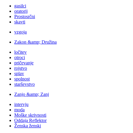
gasilci
oratorij
Prostosrčni
skavti
vzgoja
Zakon &amp; Družina
ločitev
otroci
pričevanje
rojstvo
splav
spolnost
starševstvo
Zanjo &amp; Zanj
intervju
moda
Moške skrivnosti
Oddaja Reflektor
Ženska ženski