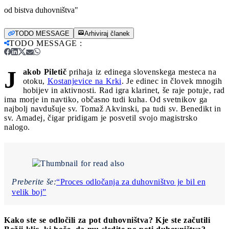
od bistva duhovništva"
TODO MESSAGE
Arhiviraj članek
TODO MESSAGE
:
J
akob Piletič
prihaja iz edinega slovenskega mesteca na
otoku,
Kostanjevice na Krki
. Je edinec in človek mnogih
hobijev in aktivnosti. Rad igra klarinet, še raje potuje, rad
ima morje in navtiko, občasno tudi kuha. Od svetnikov ga
najbolj navdušuje sv. Tomaž Akvinski, pa tudi sv. Benedikt in
sv. Amadej, čigar pridigam je posvetil svojo magistrsko
nalogo.
Preberite še:
“Proces odločanja za duhovništvo je bil en
velik boj”
Kako ste se odločili za pot duhovništva? Kje ste začutili