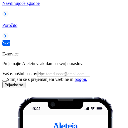
Navdihujoče zgodbe
Poročilo
E-novice
Prejemajte Aleteio vsak dan na svoj e-naslov.
Vaš e-poštni naslov
Strinjam se s prejemanjem vsebine in
pogoji.
Prijavite se