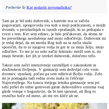
Preberite še:
Kaj podariti novomašniku?
Tam pa je bil neki duhovnik, s katerim sva se začela
pogovarjati, spregovorila sva tudi o moji poklicanosti, o mojih
dvomih, o preizkušnjah in raznih vprašanjih, ki so prihajala v
zvezi s tem. Ker sem edinec, je bilo pričakovati, da doma ne
bo prevelikega navdušenja nad mojo odločitvijo. Duhovnik mi
je tedaj dejal, da mi morda Bog tudi na ta način skuša
sporočiti, da to ni njegova volja in gre le za mojo željo, mojo
odločitev. To me je na neki način šokiralo: mislil sem si, da
imajo besede, ker jih je izrekel duhovnik, določeno težo.
Takrat sem začel intenzivneje razmišljati o zakonskem in
družinskem življenju. V gimnaziji sem doživljal celo vrsto
dvomov, vprašanj, počasi pa sem odkrival Božjo voljo. Zelo
mi je pomagala tudi redna sveta maša in češčenje
Najsvetejšega. Na koncu tretjega letnika gimnazije sem pri
sebi prišel do trdne gotovosti glede duhovništvo oziroma vsaj
glede vstopa v bogoslovje, da bi tam spoznal, ali Bog to
resnično hoče od mene, ali me res kliče ali ne.