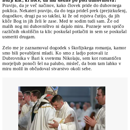
Božji klic, ki hoče, da mu sledite po poti duhovništva?
Pravijo, da je več načinov, kako človek pride do duhovnega
poklica. Nekateri pravijo, da do tega prideš prek (pre)izkušenj,
dogodkov, drugi pa so takšni, ki že od rojstva čutijo, da jih
kliče Bog in jih želi le zase. Med te sodim tudi sam. Že od
malih nog mi duhovništvo ni dajalo miru. Pozneje sem spričo
različnih okoliščin ta klic poskušal potlačiti in sem se poskušal
usmeriti drugam.
Zelo me je zaznamoval dogodek s škofijskega romanja, kamor
smo bili povabljeni mladi. Ko smo z ladjo potovali iz
Dubrovnika v Bari k svetemu Nikolaju, sem kot romantičen
morjeljub ponoči šel na palubo, misleč, da bom tam lahko v
miru molil in občudoval stvarstvo okoli sebe.