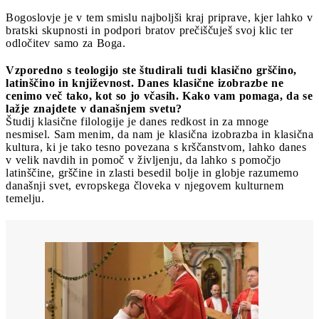
Bogoslovje je v tem smislu najboljši kraj priprave, kjer lahko v
bratski skupnosti in podpori bratov prečiščuješ svoj klic ter
odločitev samo za Boga.
Vzporedno s teologijo ste študirali tudi klasično grščino,
latinščino in književnost. Danes klasične izobrazbe ne
cenimo več tako, kot so jo včasih. Kako vam pomaga, da se
lažje znajdete v današnjem svetu?
Študij klasične filologije je danes redkost in za mnoge
nesmisel. Sam menim, da nam je klasična izobrazba in klasična
kultura, ki je tako tesno povezana s krščanstvom, lahko danes
v velik navdih in pomoč v življenju, da lahko s pomočjo
latinščine, grščine in zlasti besedil bolje in globje razumemo
današnji svet, evropskega človeka v njegovem kulturnem
temelju.