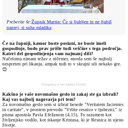
Preberite še:
Župnik Martin: Če si ljubljen in ne ljubiš
naprej, si suha mladika
Če na župniji, kamor boste poslani, ne boste imeli
gospodinje, bodo prav prišle tudi veščine s tega področja.
Kateri del gospodinjenja vam najmanj diši?
Načeloma nimam težav z ničemer, morda sem še najbolj
nespreten pri likanju, ampak tudi to v skrajni sili nekako gre.
😊
Fotografija je last Jakoba Piletiča.
Kakšno je vaše novomašno geslo in zakaj ste ga izbrali?
Kaj vas najbolj nagovarja pri tem?
Za novomašno geslo sem si izbral besede "Veritatem facientes
in caritate", v prostem prevodu "Vršite resnico v ljubezni," iz
pisma apostola Pavla Efežanom (4,15). To razumem kot
življenjsko vodilo, kot iskanje Kristusa, ki je Resnica in njeno
živetje.