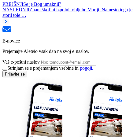
PREJŠNJI
Se je Bog umaknil?
NASLEDNJI
Znani škof ni izpolnil obljube Mariji. Namesto tega je
storil tole …
E-novice
Prejemajte Aleteio vsak dan na svoj e-naslov.
Vaš e-poštni naslov
Strinjam se s prejemanjem vsebine in
pogoji.
Prijavite se