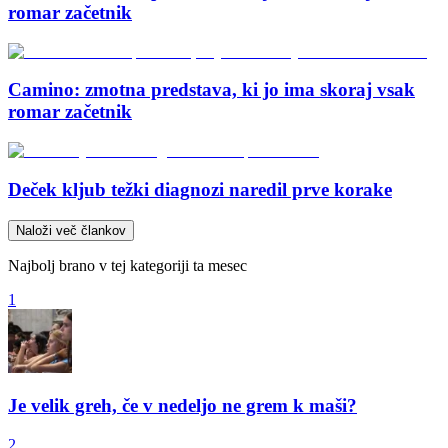
romar začetnik
Camino: zmotna predstava, ki jo ima skoraj vsak
romar začetnik
Deček kljub težki diagnozi naredil prve korake
Naloži več člankov
Najbolj brano v tej kategoriji ta mesec
1
Je velik greh, če v nedeljo ne grem k maši?
2