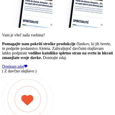
Vam je všeč naša vsebina?
Pomagajte nam pokriti stroške produkcije
člankov, ki jih berete,
in podprite poslanstvo Aleteia. Zahvaljujoč davčnim olajšavam
lahko podpirate
vodilno katoliško spletno stran na svetu in hkrati
zmanjšate svoje davke.
Donirajte zdaj.
Doniram zdaj
( Z davčno olajšavo )