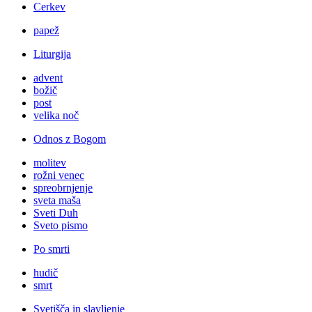
Cerkev
papež
Liturgija
advent
božič
post
velika noč
Odnos z Bogom
molitev
rožni venec
spreobrnjenje
sveta maša
Sveti Duh
Sveto pismo
Po smrti
hudič
smrt
Svetišča in slavljenje