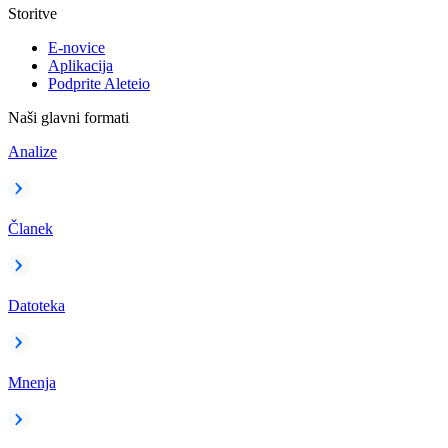
Storitve
E-novice
Aplikacija
Podprite Aleteio
Naši glavni formati
Analize
Članek
Datoteka
Mnenja