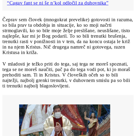
“Cagav fant se ni še n’kol odločil za duhovnika”
Čeprav sem človek (mnogokrat prevelike) gotovosti in razuma,
so bila prav ta obdobja in situacije, ko so moji načrti
strmoglavili, ko so bile moje želje preslišane, neuslišane, tisto
najlepše, kar mi je Bog podaril. To so bili trenutki brušenja,
trenutki rasti v ponižnosti in v tem, da na koncu ostaja le križ
in na njem Kristus. Nič drugega namreč ni gotovega, razen
Kristusa in križa.
V mladosti je težko priti do tega, saj tega ne moreš spoznati,
tega se ne moreš naučiti, pač pa do tega vodi pot, ki jo moraš
prehoditi sam. Ti in Kristus. V človeških očeh so to bili
najtežji, najbolj grenki trenutki, v duhovnem smislu pa so bili
ti trenutki najbolj blagoslovljeni.