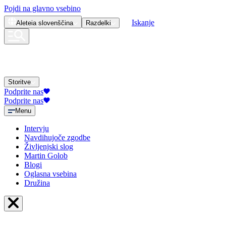
Pojdi na glavno vsebino
Iskanje
Aleteia
slovenščina
Razdelki
Storitve
Podprite nas
Podprite nas
Menu
Intervju
Navdihujoče zgodbe
Življenjski slog
Martin Golob
Blogi
Oglasna vsebina
Družina