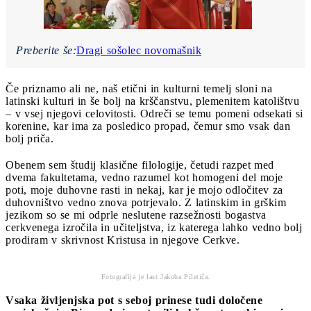
Preberite še:
Dragi sošolec novomašnik
Če priznamo ali ne, naš etični in kulturni temelj sloni na
latinski kulturi in še bolj na krščanstvu, plemenitem katolištvu
– v vsej njegovi celovitosti. Odreči se temu pomeni odsekati si
korenine, kar ima za posledico propad, čemur smo vsak dan
bolj priča.
Obenem sem študij klasične filologije, četudi razpet med
dvema fakultetama, vedno razumel kot homogeni del moje
poti, moje duhovne rasti in nekaj, kar je mojo odločitev za
duhovništvo vedno znova potrjevalo. Z latinskim in grškim
jezikom so se mi odprle neslutene razsežnosti bogastva
cerkvenega izročila in učiteljstva, iz katerega lahko vedno bolj
prodiram v skrivnost Kristusa in njegove Cerkve.
Fotografija je last Jakoba Piletiča.
Vsaka življenjska pot s seboj prinese tudi določene