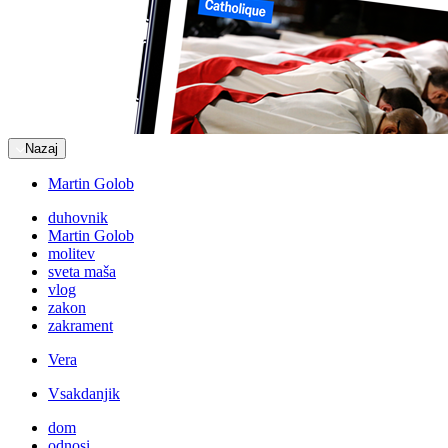
Nazaj
Martin Golob
duhovnik
Martin Golob
molitev
sveta maša
vlog
zakon
zakrament
Vera
Vsakdanjik
dom
odnosi