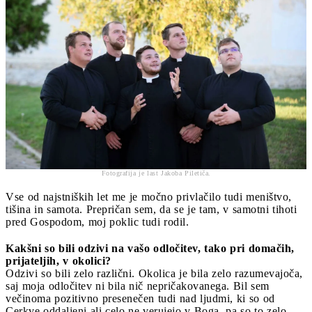
Fotografija je last Jakoba Piletiča.
Vse od najstniških let me je močno privlačilo tudi meništvo,
tišina in samota. Prepričan sem, da se je tam, v samotni tihoti
pred Gospodom, moj poklic tudi rodil.
Kakšni so bili odzivi na vašo odločitev, tako pri domačih,
prijateljih, v okolici?
Odzivi so bili zelo različni. Okolica je bila zelo razumevajoča,
saj moja odločitev ni bila nič nepričakovanega. Bil sem
večinoma pozitivno presenečen tudi nad ljudmi, ki so od
Cerkve oddaljeni ali celo ne verujejo v Boga, pa so to zelo