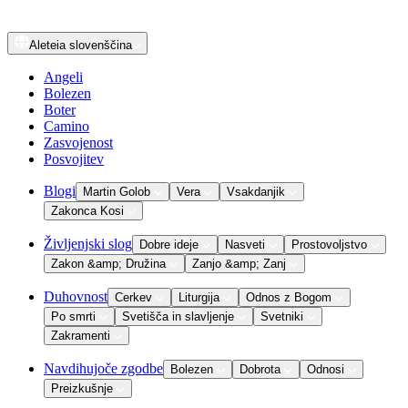
Aleteia
slovenščina
Angeli
Bolezen
Boter
Camino
Zasvojenost
Posvojitev
Blogi
Martin Golob
Vera
Vsakdanjik
Zakonca Kosi
Življenjski slog
Dobre ideje
Nasveti
Prostovoljstvo
Zakon &amp; Družina
Zanjo &amp; Zanj
Duhovnost
Cerkev
Liturgija
Odnos z Bogom
Po smrti
Svetišča in slavljenje
Svetniki
Zakramenti
Navdihujoče zgodbe
Bolezen
Dobrota
Odnosi
Preizkušnje