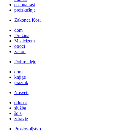
osebna rast
preizkušnje
Zakonca Kosi
dom
Družina
Misticizem
otroci
zakon
Dobre ideje
dom
knjige
praznik
Nasveti
odnosi
služba
šola
zdravje
Prostovoljstvo