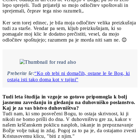
lepo sprejeli. Tudi prijatelji so mojo odločitev spoštovali in
sprejemali, čeprav tega niso razumeli,.
Ker sem torej edinec, je bila moja odločitev velika preizkušnja
tudi za starše. Vendar pa sem, kljub preizkušnjam, ki so
pomagale moj klic le dodatno prečistiti, vesel, da mojo
odločitev spoštujejo; razumem pa je morda niti sam ne. 😊
Preberite še:
“Ko ob tebi ni domačih, ostane le še Bog, ki
ostaja isti tako doma kot v tujini”
Tudi leta študija in vzgoje so gotovo pripomogla k bolj
jasnemu zavedanju in gledanju na duhovniško poslanstvo.
Kaj je za vas bistvo duhovništva?
Tudi nam, ki smo posvečeni Bogu, to ostaja skrivnost, ki ji
nikoli ne bomo prišli do dna. V duhovništvu gre za, kakor v
našem krščanskem poklicu nasploh, iskanje in prepoznavanje
Božje volje tukaj in zdaj. Pogoj za to pa je, da ostajamo zvesti
Kristusovemu klicu, "biti z njim."