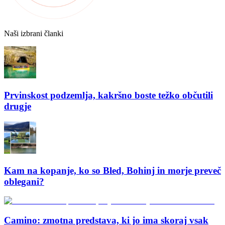
Naši izbrani članki
Prvinskost podzemlja, kakršno boste težko občutili
drugje
Kam na kopanje, ko so Bled, Bohinj in morje preveč
oblegani?
Camino: zmotna predstava, ki jo ima skoraj vsak