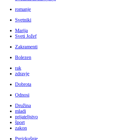
romanje
Svetniki
Marija
Sveti Jožef
Zakramenti
Bolezen
rak
zdravje
Dobrota
Odnosi
Družina
mladi
prijateljstvo
šport
zakon
Preizkušnje