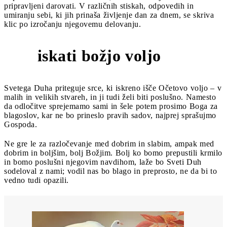
pripravljeni darovati. V različnih stiskah, odpovedih in
umiranju sebi, ki jih prinaša življenje dan za dnem, se skriva
klic po izročanju njegovemu delovanju.
iskati božjo voljo
4
Svetega Duha priteguje srce, ki iskreno išče Očetovo voljo – v
malih in velikih stvareh, in ji tudi želi biti poslušno. Namesto
da odločitve sprejemamo sami in šele potem prosimo Boga za
blagoslov, kar ne bo prineslo pravih sadov, najprej sprašujmo
Gospoda.
Ne gre le za razločevanje med dobrim in slabim, ampak med
dobrim in boljšim, bolj Božjim. Bolj ko bomo prepustili krmilo
in bomo poslušni njegovim navdihom, laže bo Sveti Duh
sodeloval z nami; vodil nas bo blago in preprosto, ne da bi to
vedno tudi opazili.