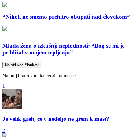
“Nikoli ne smemo prehitro obupati nad človekom”
Mlada žena o izkušnji neplodnosti: “Bog se mi je
približal v mojem trpljenju”
Naloži več člankov
Najbolj brano v tej kategoriji ta mesec
1
Je velik greh, če v nedeljo ne grem k maši?
2