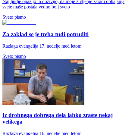
Naj ljudje opazijo in doživijo, da moje življenje zaradi obhajanja
svete maše postaja vedno bolj sveto
Sveto pismo
Za zaklad se je treba tudi potruditi
Razlaga evangelija 17. nedelje med letom
Sveto pismo
Iz drobnega dobrega dela lahko zraste nekaj
velikega
Razlaga evangelija 16. nedelje med letom