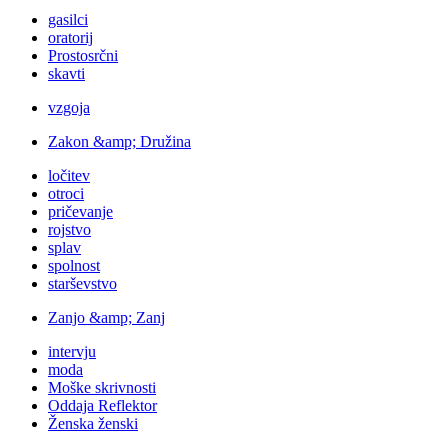
gasilci
oratorij
Prostosrčni
skavti
vzgoja
Zakon &amp; Družina
ločitev
otroci
pričevanje
rojstvo
splav
spolnost
starševstvo
Zanjo &amp; Zanj
intervju
moda
Moške skrivnosti
Oddaja Reflektor
Ženska ženski