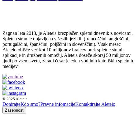
Zagnan leta 2013, je Aleteia brezplačen spletni dnevnik z novicami.
Spletna stran je objavljena v šestih jezikih (francoščini, angleščini,
portugalščini, španščini, poljščini in slovenščini). Vsak mesec
Aleteio obišče več kot 10 milijonov bralcev prek spletne strani,
aplikacije in družbenih omrežij. Aleteia doseže skoraj 50 milijonov
ljudi po vsem svetu, zaradi česar je eden vodilnih katoliških spletnih
medijev.
© 2025 Aleteia
Donirajte
Kdo smo?
Pravne infomacije
Kontaktirajte Aleteio
Zasebnost