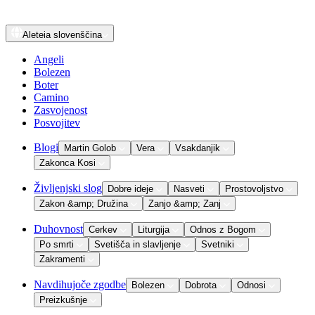
Aleteia
slovenščina
Angeli
Bolezen
Boter
Camino
Zasvojenost
Posvojitev
Blogi
Martin Golob
Vera
Vsakdanjik
Zakonca Kosi
Življenjski slog
Dobre ideje
Nasveti
Prostovoljstvo
Zakon &amp; Družina
Zanjo &amp; Zanj
Duhovnost
Cerkev
Liturgija
Odnos z Bogom
Po smrti
Svetišča in slavljenje
Svetniki
Zakramenti
Navdihujoče zgodbe
Bolezen
Dobrota
Odnosi
Preizkušnje