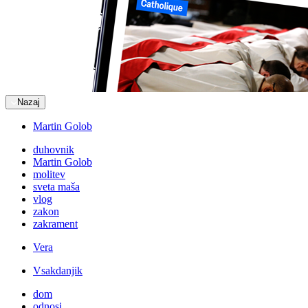
Nazaj
Martin Golob
duhovnik
Martin Golob
molitev
sveta maša
vlog
zakon
zakrament
Vera
Vsakdanjik
dom
odnosi