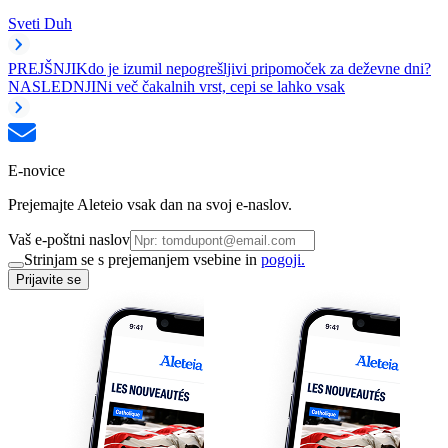
Sveti Duh
PREJŠNJI
Kdo je izumil nepogrešljivi pripomoček za deževne dni?
NASLEDNJI
Ni več čakalnih vrst, cepi se lahko vsak
E-novice
Prejemajte Aleteio vsak dan na svoj e-naslov.
Vaš e-poštni naslov
Strinjam se s prejemanjem vsebine in
pogoji.
Prijavite se