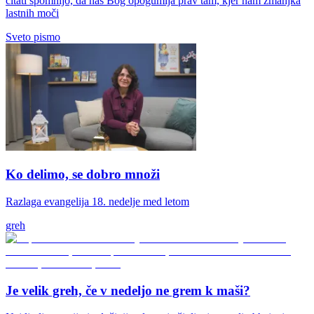
citati spomnijo, da nas Bog opogumlja prav tam, kjer nam zmanjka
lastnih moči
Sveto pismo
Ko delimo, se dobro množi
Razlaga evangelija 18. nedelje med letom
greh
Je velik greh, če v nedeljo ne grem k maši?