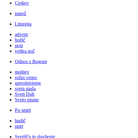
Cerkev
papež
Liturgija
advent
božič
post
velika noč
Odnos z Bogom
molitev
rožni venec
spreobrnjenje
sveta maša
Sveti Duh
Sveto pismo
Po smrti
hudič
smrt
Svetišča in slavljenje