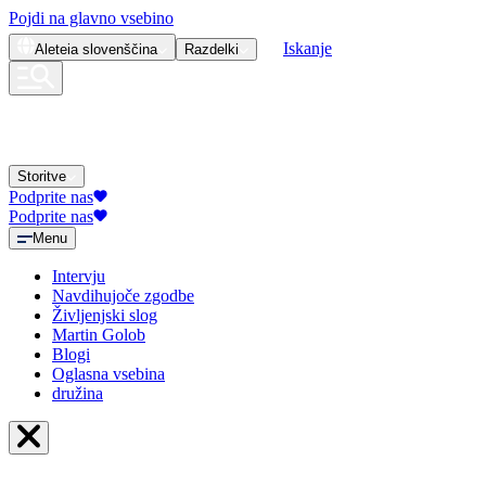
Pojdi na glavno vsebino
Iskanje
Aleteia
slovenščina
Razdelki
Storitve
Podprite nas
Podprite nas
Menu
Intervju
Navdihujoče zgodbe
Življenjski slog
Martin Golob
Blogi
Oglasna vsebina
družina