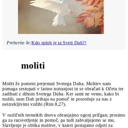
Preberite še:
Kdo sploh je ta Sveti Duh?!
moliti
5
Moliti že pomeni prejemati Svetega Duha. Molitev nam
pomaga sestopati v lastno notranjost in se obračati k Očetu ter
zadihati z dihom Svetega Duha. Ker sami ne vemo, kako bi
molili, nam Duh prihaja na pomoč in posreduje za nas z
neizrekljivimi vzdihi (Rim 8,27).
V različnih trenutkih dneva ohranjajmo ogenj prižgan; prosimo
ga za razsvetljenje in pomoč, pa tudi zahvaljujemo se mu.
Slavljenje je oblika molitve, v kateri postajamo odprti za