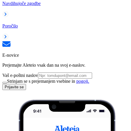
Navdihujoče zgodbe
Poročilo
E-novice
Prejemajte Aleteio vsak dan na svoj e-naslov.
Vaš e-poštni naslov
Strinjam se s prejemanjem vsebine in
pogoji.
Prijavite se