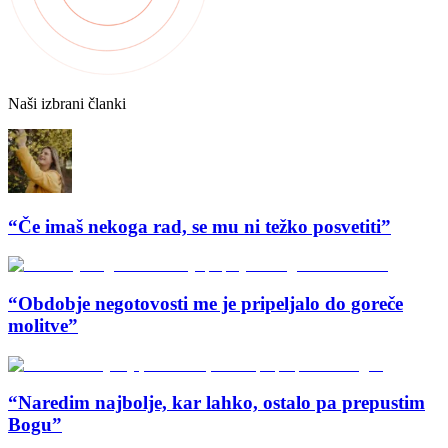
Naši izbrani članki
“Če imaš nekoga rad, se mu ni težko posvetiti”
“Obdobje negotovosti me je pripeljalo do goreče
molitve”
“Naredim najbolje, kar lahko, ostalo pa prepustim
Bogu”