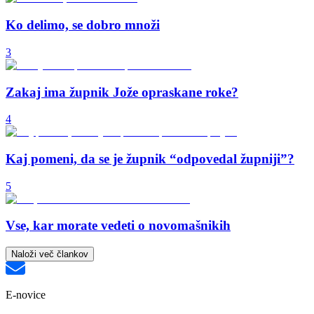
Ko delimo, se dobro množi
3
Zakaj ima župnik Jože opraskane roke?
4
Kaj pomeni, da se je župnik “odpovedal župniji”?
5
Vse, kar morate vedeti o novomašnikih
Naloži več člankov
E-novice