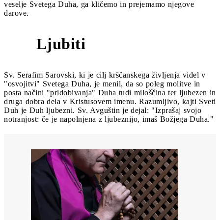
veselje Svetega Duha, ga kličemo in prejemamo njegove
darove.
Ljubiti
6
Sv. Serafim Sarovski, ki je cilj krščanskega življenja videl v
"osvojitvi" Svetega Duha, je menil, da so poleg molitve in
posta načini "pridobivanja" Duha tudi miloščina ter ljubezen in
druga dobra dela v Kristusovem imenu. Razumljivo, kajti Sveti
Duh je Duh ljubezni. Sv. Avguštin je dejal: "Izprašaj svojo
notranjost: če je napolnjena z ljubeznijo, imaš Božjega Duha."