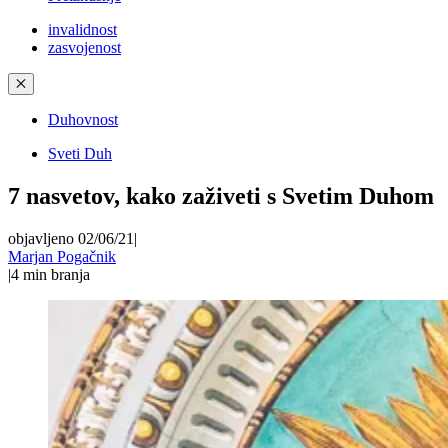
invalidnost
zasvojenost
✕
Duhovnost
Sveti Duh
7 nasvetov, kako zaživeti s Svetim Duhom
objavljeno 02/06/21
|
Marjan Pogačnik
|
4
min branja