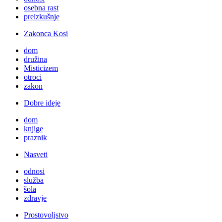
osebna rast
preizkušnje
Zakonca Kosi
dom
družina
Misticizem
otroci
zakon
Dobre ideje
dom
knjige
praznik
Nasveti
odnosi
služba
šola
zdravje
Prostovoljstvo