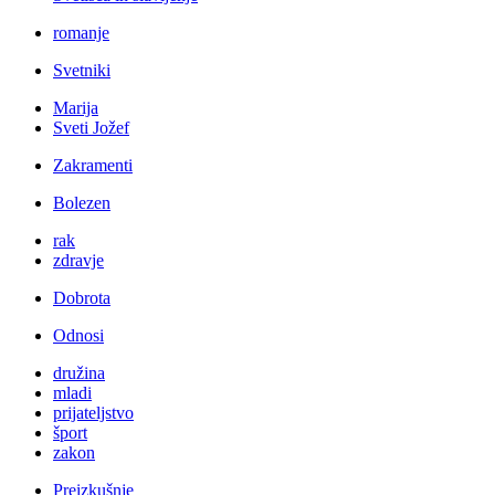
romanje
Svetniki
Marija
Sveti Jožef
Zakramenti
Bolezen
rak
zdravje
Dobrota
Odnosi
družina
mladi
prijateljstvo
šport
zakon
Preizkušnje