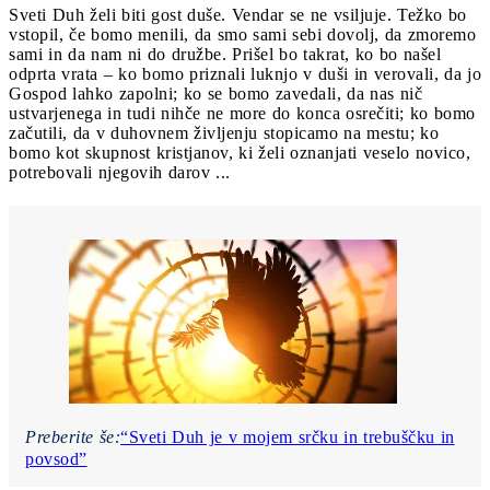
Sveti Duh želi biti gost duše. Vendar se ne vsiljuje. Težko bo
vstopil, če bomo menili, da smo sami sebi dovolj, da zmoremo
sami in da nam ni do družbe. Prišel bo takrat, ko bo našel
odprta vrata – ko bomo priznali luknjo v duši in verovali, da jo
Gospod lahko zapolni; ko se bomo zavedali, da nas nič
ustvarjenega in tudi nihče ne more do konca osrečiti; ko bomo
začutili, da v duhovnem življenju stopicamo na mestu; ko
bomo kot skupnost kristjanov, ki želi oznanjati veselo novico,
potrebovali njegovih darov ...
Preberite še:
“Sveti Duh je v mojem srčku in trebuščku in
povsod”