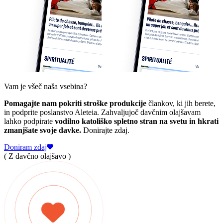
Vam je všeč naša vsebina?
Pomagajte nam pokriti stroške produkcije
člankov, ki jih berete,
in podprite poslanstvo Aleteia. Zahvaljujoč davčnim olajšavam
lahko podpirate
vodilno katoliško spletno stran na svetu in hkrati
zmanjšate svoje davke.
Donirajte zdaj.
Doniram zdaj
( Z davčno olajšavo )