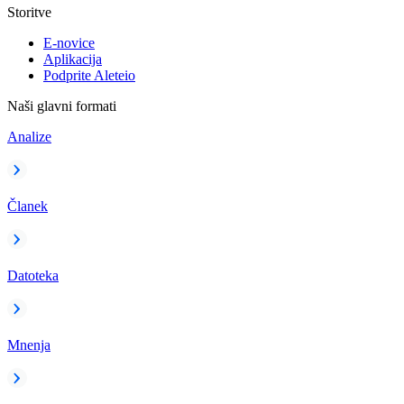
Storitve
E-novice
Aplikacija
Podprite Aleteio
Naši glavni formati
Analize
Članek
Datoteka
Mnenja