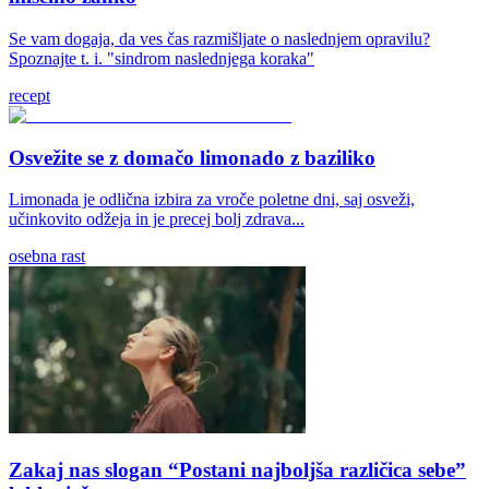
Se vam dogaja, da ves čas razmišljate o naslednjem opravilu?
Spoznajte t. i. "sindrom naslednjega koraka"
recept
Osvežite se z domačo limonado z baziliko
Limonada je odlična izbira za vroče poletne dni, saj osveži,
učinkovito odžeja in je precej bolj zdrava...
osebna rast
Zakaj nas slogan “Postani najboljša različica sebe”