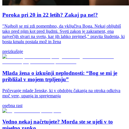
Poroka pri 20 in 22 letih? Zakaj pa ne!?
"Najbolj se mi zdi pomembno, da vključiva Boga. Nekaj obljubiš
tako pred njim kot pred ljudmi. Sveti zakon je zakrament, ena
največjih stvari na svetu, kar jih lahko prejmeš," pravita študenta, ki
bosta kmalu postala mož in žena
preizkušnje
Mlada žena o izkušnji neplodnosti: “Bog se mi je
približal v mojem trpljenju”
Pričevanje mlade ženske, ki v obdobju čakanja na otroka odkriva
moč vere, upanja in sprejemanja
osebna rast
Vedno nekaj načrtujete? Morda ste se ujeli v to
miselno zanko