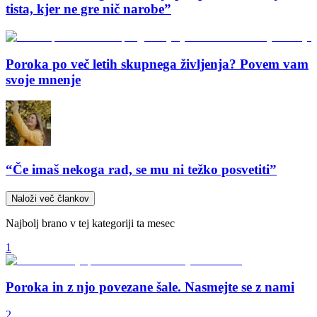
tista, kjer ne gre nič narobe”
Poroka po več letih skupnega življenja? Povem vam
svoje mnenje
“Če imaš nekoga rad, se mu ni težko posvetiti”
Naloži več člankov
Najbolj brano v tej kategoriji ta mesec
1
Poroka in z njo povezane šale. Nasmejte se z nami
2