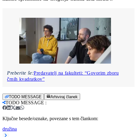
Preberite še:
Predavatelj na fakulteti: “Govorim zboru
črnih kvadratkov”
TODO MESSAGE
Arhiviraj članek
TODO MESSAGE
:
Ključne besede/oznake, povezane s tem člankom:
družina