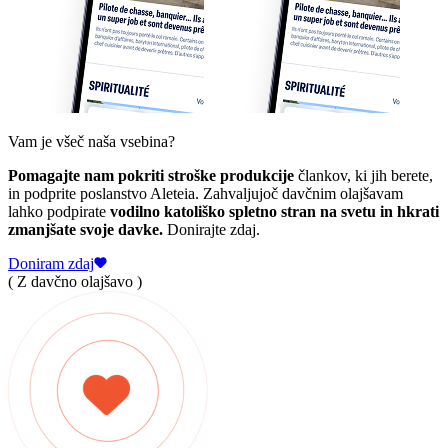
Vam je všeč naša vsebina?
Pomagajte nam pokriti stroške produkcije
člankov, ki jih berete,
in podprite poslanstvo Aleteia. Zahvaljujoč davčnim olajšavam
lahko podpirate
vodilno katoliško spletno stran na svetu in hkrati
zmanjšate svoje davke.
Donirajte zdaj.
Doniram zdaj
( Z davčno olajšavo )