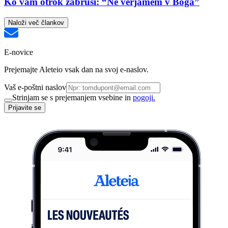
Ko vam otrok zabrusi: “Ne verjamem v Boga”
Naloži več člankov
E-novice
Prejemajte Aleteio vsak dan na svoj e-naslov.
Vaš e-poštni naslov
Strinjam se s prejemanjem vsebine in
pogoji.
Prijavite se