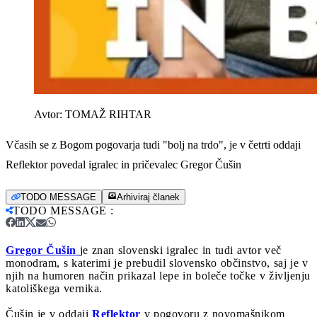
Avtor:
TOMAŽ RIHTAR
Včasih se z Bogom pogovarja tudi "bolj na trdo", je v četrti oddaji
Reflektor povedal igralec in pričevalec Gregor Čušin
TODO MESSAGE
Arhiviraj članek
TODO MESSAGE
:
Gregor Čušin
je znan slovenski igralec in tudi avtor več
monodram, s katerimi je prebudil slovensko občinstvo, saj je v
njih na humoren način prikazal lepe in boleče točke v življenju
katoliškega vernika.
Čušin je v oddaji
Reflektor
v pogovoru z novomašnikom