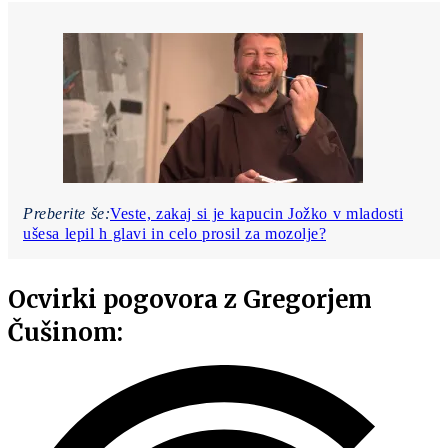
Preberite še:
Veste, zakaj si je kapucin Jožko v mladosti
ušesa lepil h glavi in celo prosil za mozolje?
Ocvirki pogovora z Gregorjem
Čušinom: