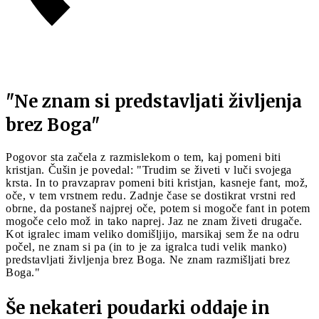
"Ne znam si predstavljati življenja
brez Boga
"
Pogovor sta začela z razmislekom o tem, kaj pomeni biti
kristjan. Čušin je povedal: "Trudim se živeti v luči svojega
krsta. In to pravzaprav pomeni biti kristjan, kasneje fant, mož,
oče, v tem vrstnem redu. Zadnje čase se dostikrat vrstni red
obrne, da postaneš najprej oče, potem si mogoče fant in potem
mogoče celo mož in tako naprej. Jaz ne znam živeti drugače.
Kot igralec imam veliko domišljijo, marsikaj sem že na odru
počel, ne znam si pa (in to je za igralca tudi velik manko)
predstavljati življenja brez Boga. Ne znam razmišljati brez
Boga."
Še nekateri poudarki oddaje in