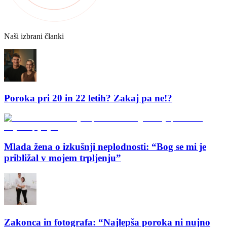
Naši izbrani članki
Poroka pri 20 in 22 letih? Zakaj pa ne!?
Mlada žena o izkušnji neplodnosti: “Bog se mi je
približal v mojem trpljenju”
Zakonca in fotografa: “Najlepša poroka ni nujno