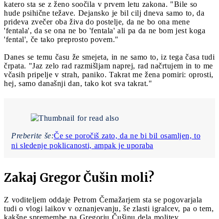
katero sta se z ženo soočila v prvem letu zakona. "Bile so
hude psihične težave. Dejansko je bil cilj dneva samo to, da
prideva zvečer oba živa do postelje, da ne bo ona mene
'fentala', da se ona ne bo 'fentala' ali pa da ne bom jest koga
'fental', če tako preprosto povem."
Danes se temu času že smejeta, in ne samo to, iz tega časa tudi
črpata. "Jaz zelo rad razmišljam naprej, rad načrtujem in to me
včasih pripelje v strah, paniko. Takrat me žena pomiri: oprosti,
hej, samo današnji dan, tako kot sva takrat."
Preberite še:
Če se poročiš zato, da ne bi bil osamljen, to
ni sledenje poklicanosti, ampak je uporaba
Zakaj Gregor Čušin moli?
Z voditeljem oddaje Petrom Čemažarjem sta se pogovarjala
tudi o vlogi laikov v oznanjevanju, še zlasti igralcev, pa o tem,
kakšne spremembe na Gregorju Čušinu dela molitev.