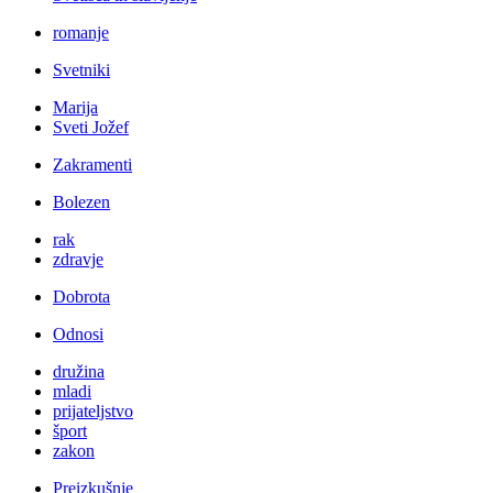
romanje
Svetniki
Marija
Sveti Jožef
Zakramenti
Bolezen
rak
zdravje
Dobrota
Odnosi
družina
mladi
prijateljstvo
šport
zakon
Preizkušnje