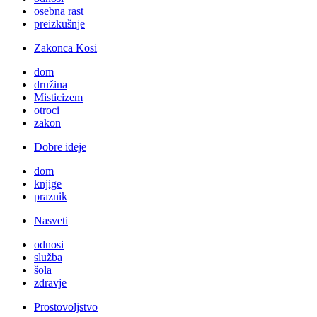
osebna rast
preizkušnje
Zakonca Kosi
dom
družina
Misticizem
otroci
zakon
Dobre ideje
dom
knjige
praznik
Nasveti
odnosi
služba
šola
zdravje
Prostovoljstvo