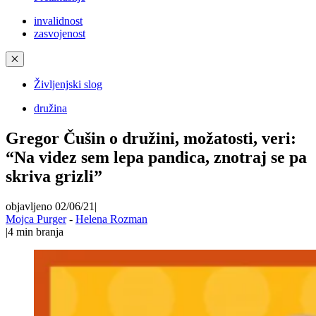
invalidnost
zasvojenost
✕
Življenjski slog
družina
Gregor Čušin o družini, možatosti, veri:
“Na videz sem lepa pandica, znotraj se pa
skriva grizli”
objavljeno 02/06/21
|
Mojca Purger
-
Helena Rozman
|
4
min branja