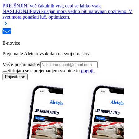
PREJŠNJI
Ni več čakalnih vrst, cepi se lahko vsak
NASLEDNJI
Pravi kristjan mora vedno biti naravnan pozitivno. V
svet mora ponašati luč, optimizem.
E-novice
Prejemajte Aleteio vsak dan na svoj e-naslov.
Vaš e-poštni naslov
Strinjam se s prejemanjem vsebine in
pogoji.
Prijavite se