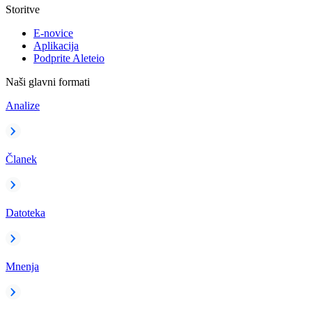
Storitve
E-novice
Aplikacija
Podprite Aleteio
Naši glavni formati
Analize
Članek
Datoteka
Mnenja