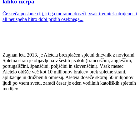
lahko izčrpa
Če sreča postane cilj, ki ga moramo doseči, vsak trenutek utrujenosti
ali neuspeha hitro dobi pridih osebnega...
Zagnan leta 2013, je Aleteia brezplačen spletni dnevnik z novicami.
Spletna stran je objavljena v šestih jezikih (francoščini, angleščini,
portugalščini, španščini, poljščini in slovenščini). Vsak mesec
Aleteio obišče več kot 10 milijonov bralcev prek spletne strani,
aplikacije in družbenih omrežij. Aleteia doseže skoraj 50 milijonov
ljudi po vsem svetu, zaradi česar je eden vodilnih katoliških spletnih
medijev.