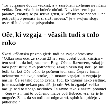
"To vprašanje dobim večkrat, a v zasebnem življenju ne igram
veliko. Žena včasih to boleče občuti. Na videz sem lepa
pandica, znotraj se pa skriva grizli, ki včasih zelo ponori. Ona
potrpežljivo prenaša in si služi nebesa," je v svojem slogu
ustvaril hudomušno prispodobo.
Oče, ki vzgaja - včasih tudi s trdo
roko
Skozi krščansko prizmo gleda tudi na svoje očetovstvo.
"Odkar sem oče, že skoraj 23 let, sem postal boljši kristjan v
tem smislu, da bolj razumem Boga Očeta. Razumem, zakaj je
tako popustljiv, tako potrpežljiv, zakaj včasih kaj stori, pa me
boli, ker kot Oče točno to počnem tudi sam. Čeprav imam
neizmerno rad svoje otroke, jih moram vzgajati in vzgoja je
nasilje. Če še tako čudno zveni. Tudi ko vzgajaš neko rastlino,
jo nenazadnje nekam posadiš, jo odrežeš in zganjaš veliko
nasilje nad to ubogo rastlinico. In ravno tako z našimi potomci
– čeprav z njimi to počnemo malce bolj ljubeče, vsaj če je le
mogoče. Zato, da so tudi oni odgovorni, sploh ko pridejo v
puberteto."