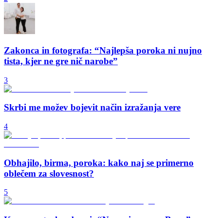
Zakonca in fotografa: “Najlepša poroka ni nujno
tista, kjer ne gre nič narobe”
3
Skrbi me možev bojevit način izražanja vere
4
Obhajilo, birma, poroka: kako naj se primerno
oblečem za slovesnost?
5