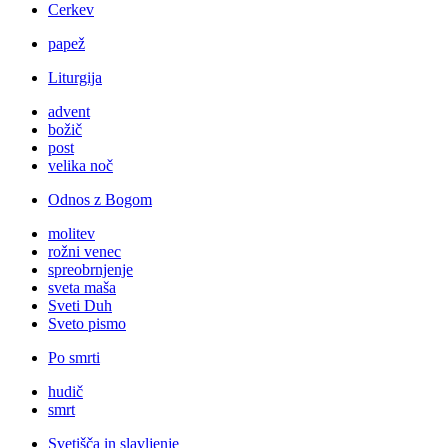
Cerkev
papež
Liturgija
advent
božič
post
velika noč
Odnos z Bogom
molitev
rožni venec
spreobrnjenje
sveta maša
Sveti Duh
Sveto pismo
Po smrti
hudič
smrt
Svetišča in slavljenje