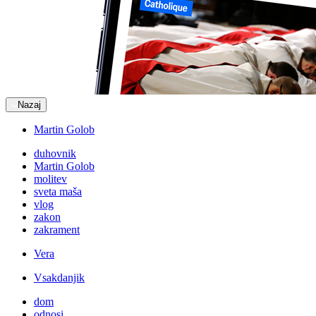
Nazaj
Martin Golob
duhovnik
Martin Golob
molitev
sveta maša
vlog
zakon
zakrament
Vera
Vsakdanjik
dom
odnosi