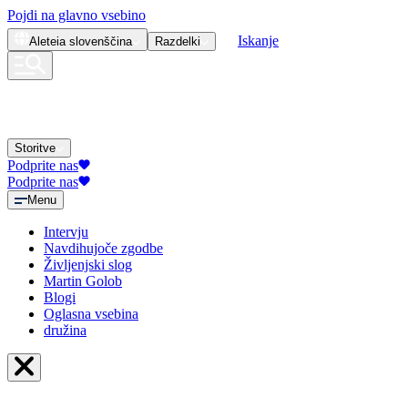
Pojdi na glavno vsebino
Iskanje
Aleteia
slovenščina
Razdelki
Storitve
Podprite nas
Podprite nas
Menu
Intervju
Navdihujoče zgodbe
Življenjski slog
Martin Golob
Blogi
Oglasna vsebina
družina