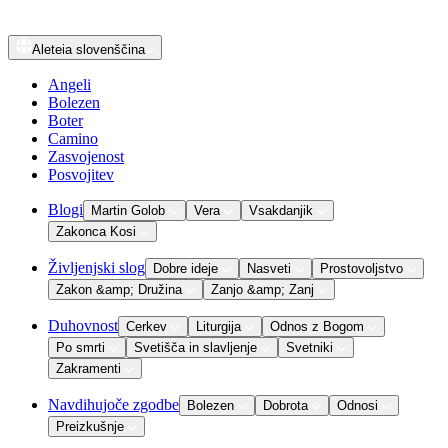
Aleteia
slovenščina
Angeli
Bolezen
Boter
Camino
Zasvojenost
Posvojitev
Blogi
Martin Golob
Vera
Vsakdanjik
Zakonca Kosi
Življenjski slog
Dobre ideje
Nasveti
Prostovoljstvo
Zakon &amp; Družina
Zanjo &amp; Zanj
Duhovnost
Cerkev
Liturgija
Odnos z Bogom
Po smrti
Svetišča in slavljenje
Svetniki
Zakramenti
Navdihujoče zgodbe
Bolezen
Dobrota
Odnosi
Preizkušnje