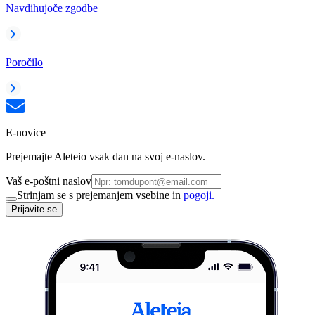
Navdihujoče zgodbe
Poročilo
E-novice
Prejemajte Aleteio vsak dan na svoj e-naslov.
Vaš e-poštni naslov
Strinjam se s prejemanjem vsebine in
pogoji.
Prijavite se