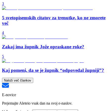
3
5 svetopisemskih citatov za trenutke, ko ne zmorete
več
4
Zakaj ima župnik Jože opraskane roke?
5
Kaj pomeni, da se je župnik “odpovedal župniji”?
Naloži več člankov
E-novice
Prejemajte Aleteio vsak dan na svoj e-naslov.