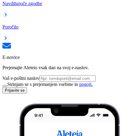
Navdihujoče zgodbe
Poročilo
E-novice
Prejemajte Aleteio vsak dan na svoj e-naslov.
Vaš e-poštni naslov
Strinjam se s prejemanjem vsebine in
pogoji.
Prijavite se