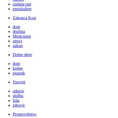
osebna rast
preizkušnje
Zakonca Kosi
dom
družina
Misticizem
otroci
zakon
Dobre ideje
dom
knjige
praznik
Nasveti
odnosi
služba
šola
zdravje
Prostovoljstvo