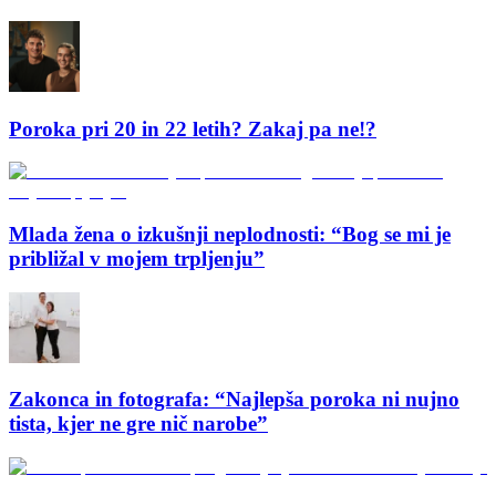
Poroka pri 20 in 22 letih? Zakaj pa ne!?
Mlada žena o izkušnji neplodnosti: “Bog se mi je
približal v mojem trpljenju”
Zakonca in fotografa: “Najlepša poroka ni nujno
tista, kjer ne gre nič narobe”