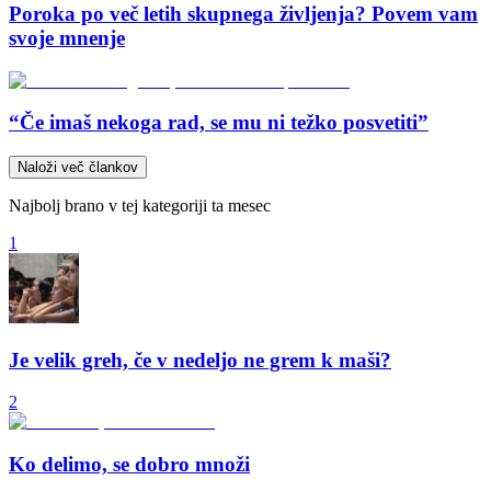
Poroka po več letih skupnega življenja? Povem vam
svoje mnenje
“Če imaš nekoga rad, se mu ni težko posvetiti”
Naloži več člankov
Najbolj brano v tej kategoriji ta mesec
1
Je velik greh, če v nedeljo ne grem k maši?
2
Ko delimo, se dobro množi