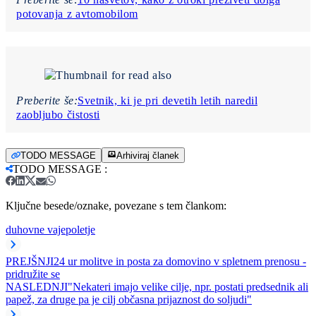
potovanja z avtomobilom
Preberite še:
Svetnik, ki je pri devetih letih naredil
zaobljubo čistosti
TODO MESSAGE
Arhiviraj članek
TODO MESSAGE
:
Ključne besede/oznake, povezane s tem člankom:
duhovne vaje
poletje
PREJŠNJI
24 ur molitve in posta za domovino v spletnem prenosu -
pridružite se
NASLEDNJI
"Nekateri imajo velike cilje, npr. postati predsednik ali
papež, za druge pa je cilj občasna prijaznost do soljudi"