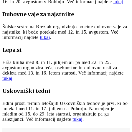
16. in 20. avgustom v Bohinju. Več informacij najdete
tukaj
.
Duhovne vaje za najstnike
Šolske sestre na Brezjah organizirajo poletne duhovne vaje za
najstnike, ki bodo potekale med 12. in 15. avgustom. Več
informacij najdete
tukaj
.
Lepa.si
Hiša kruha med 8. in 11. julijem ali pa med 22. in 25.
avgustom organizira tečaj osebnostne in duhovne rasti za
dekleta med 13. in 16. letom starosti. Več informacij najdete
tukaj
.
Uskovniški tedni
Edini prosti termin letošnjih Uskovniških tednov je prvi, ki bo
potekal med 11. in 17. julijem na Pohorju. Namenjen je
mladim od 15. do 29. leta starosti, organizirajo pa ga
salezijanci. Več informacij najdete
tukaj
.