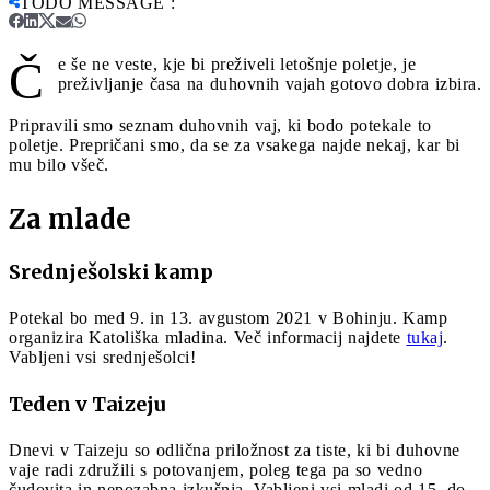
TODO MESSAGE
:
Č
e še ne veste, kje bi preživeli letošnje poletje, je
preživljanje časa na duhovnih vajah gotovo dobra izbira.
Pripravili smo seznam duhovnih vaj, ki bodo potekale to
poletje. Prepričani smo, da se za vsakega najde nekaj, kar bi
mu bilo všeč.
Za mlade
Srednješolski kamp
Potekal bo med 9. in 13. avgustom 2021 v Bohinju. Kamp
organizira Katoliška mladina. Več informacij najdete
tukaj
.
Vabljeni vsi srednješolci!
Teden v Taizeju
Dnevi v Taizeju so odlična priložnost za tiste, ki bi duhovne
vaje radi združili s potovanjem, poleg tega pa so vedno
čudovita in nepozabna izkušnja. Vabljeni vsi mladi od 15. do