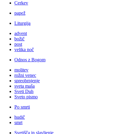
Cerkev
papež
Liturgija
advent
božič
post
velika noč
Odnos z Bogom
molitev
rožni venec
spreobrnjenje
sveta maša
Sveti Duh
Sveto pismo
Po smrti
hudič
smrt
Svetišča in slavljenje