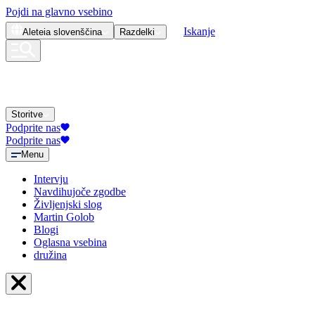
Pojdi na glavno vsebino
Iskanje
Aleteia
slovenščina
Razdelki
Storitve
Podprite nas
Podprite nas
Menu
Intervju
Navdihujoče zgodbe
Življenjski slog
Martin Golob
Blogi
Oglasna vsebina
družina