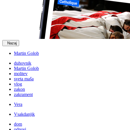
Nazaj
Martin Golob
duhovnik
Martin Golob
molitev
sveta maša
vlog
zakon
zakrament
Vera
Vsakdanjik
dom
odnosi