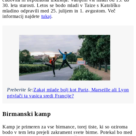
30. leta starosti. Letos se bodo mladi v Taize s Katoliško
mladino odpravili med 25. julijem in 1. avgustom. Več
informacij najdete
tukaj
.
Preberite še:
Zakaj mlade bolj kot Pariz, Marseille ali Lyon
privlači ta vasica sredi Francije?
Birmanski kamp
Kamp je primeren za vse birmance, torej tiste, ki so oziroma
bodo v tem letu prejeli zakrament svete birme. Potekal bo med