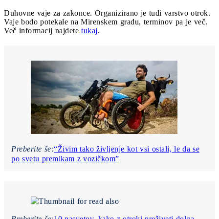
Duhovne vaje za zakonce. Organizirano je tudi varstvo otrok.
Vaje bodo potekale na Mirenskem gradu, terminov pa je več.
Več informacij najdete
tukaj
.
Preberite še:
“Živim tako življenje kot vsi ostali, le da se
po svetu premikam z vozičkom”
Preberite še:
10 nasvetov, kako z otroki preživeti dolga