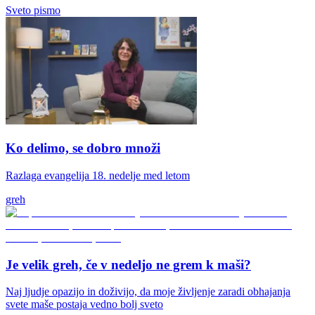
Sveto pismo
Ko delimo, se dobro množi
Razlaga evangelija 18. nedelje med letom
greh
Je velik greh, če v nedeljo ne grem k maši?
Naj ljudje opazijo in doživijo, da moje življenje zaradi obhajanja
svete maše postaja vedno bolj sveto