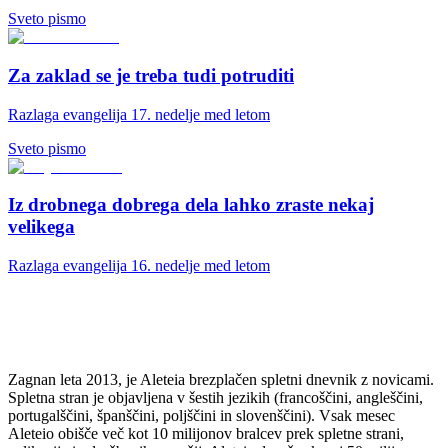
Sveto pismo
Za zaklad se je treba tudi potruditi
Razlaga evangelija 17. nedelje med letom
Sveto pismo
Iz drobnega dobrega dela lahko zraste nekaj
velikega
Razlaga evangelija 16. nedelje med letom
Zagnan leta 2013, je Aleteia brezplačen spletni dnevnik z novicami.
Spletna stran je objavljena v šestih jezikih (francoščini, angleščini,
portugalščini, španščini, poljščini in slovenščini). Vsak mesec
Aleteio obišče več kot 10 milijonov bralcev prek spletne strani,