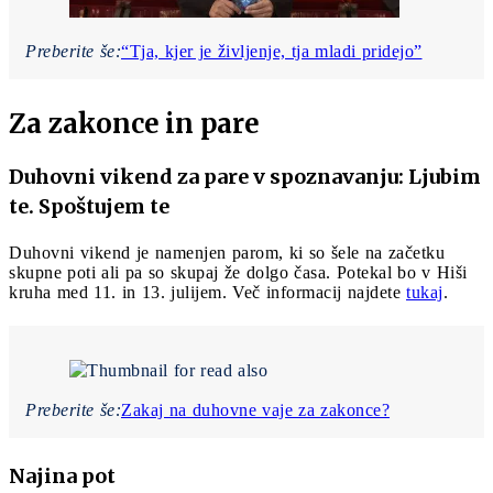
Preberite še:
“Tja, kjer je življenje, tja mladi pridejo”
Za zakonce in pare
Duhovni vikend za pare v spoznavanju: Ljubim
te. Spoštujem te
Duhovni vikend je namenjen parom, ki so šele na začetku
skupne poti ali pa so skupaj že dolgo časa. Potekal bo v Hiši
kruha med 11. in 13. julijem. Več informacij najdete
tukaj
.
Preberite še:
Zakaj na duhovne vaje za zakonce?
Najina pot