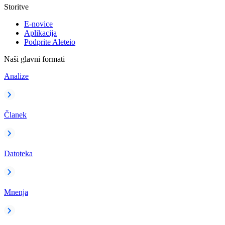
Storitve
E-novice
Aplikacija
Podprite Aleteio
Naši glavni formati
Analize
Članek
Datoteka
Mnenja