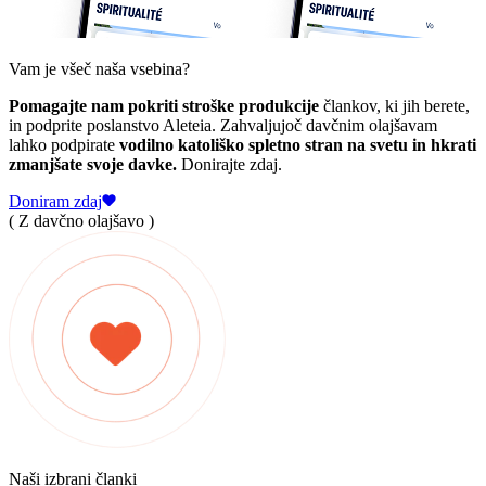
Vam je všeč naša vsebina?
Pomagajte nam pokriti stroške produkcije
člankov, ki jih berete,
in podprite poslanstvo Aleteia. Zahvaljujoč davčnim olajšavam
lahko podpirate
vodilno katoliško spletno stran na svetu in hkrati
zmanjšate svoje davke.
Donirajte zdaj.
Doniram zdaj
( Z davčno olajšavo )
Naši izbrani članki