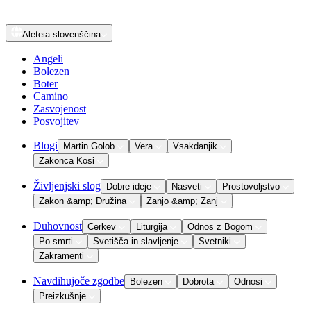
Aleteia
slovenščina
Angeli
Bolezen
Boter
Camino
Zasvojenost
Posvojitev
Blogi
Martin Golob
Vera
Vsakdanjik
Zakonca Kosi
Življenjski slog
Dobre ideje
Nasveti
Prostovoljstvo
Zakon &amp; Družina
Zanjo &amp; Zanj
Duhovnost
Cerkev
Liturgija
Odnos z Bogom
Po smrti
Svetišča in slavljenje
Svetniki
Zakramenti
Navdihujoče zgodbe
Bolezen
Dobrota
Odnosi
Preizkušnje