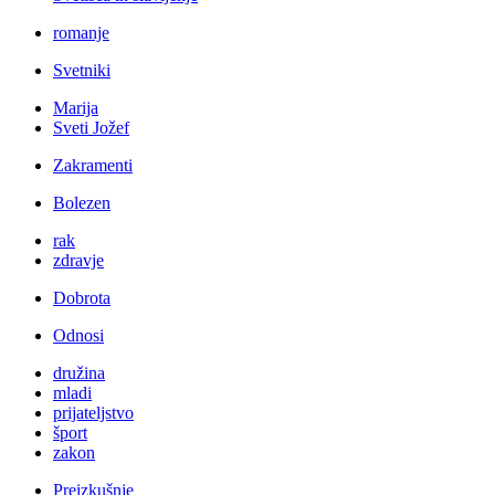
romanje
Svetniki
Marija
Sveti Jožef
Zakramenti
Bolezen
rak
zdravje
Dobrota
Odnosi
družina
mladi
prijateljstvo
šport
zakon
Preizkušnje