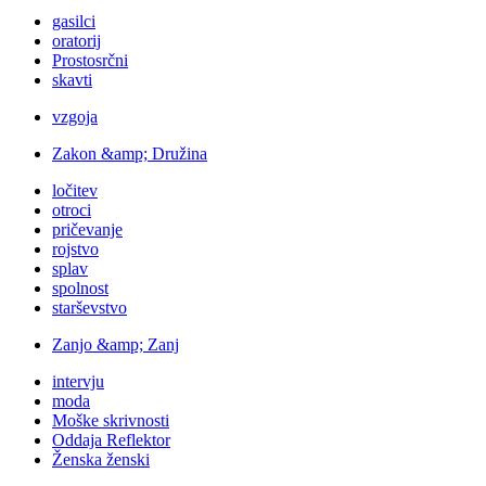
gasilci
oratorij
Prostosrčni
skavti
vzgoja
Zakon &amp; Družina
ločitev
otroci
pričevanje
rojstvo
splav
spolnost
starševstvo
Zanjo &amp; Zanj
intervju
moda
Moške skrivnosti
Oddaja Reflektor
Ženska ženski