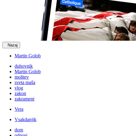
Nazaj
Martin Golob
duhovnik
Martin Golob
molitev
sveta maša
vlog
zakon
zakrament
Vera
Vsakdanjik
dom
odnosi