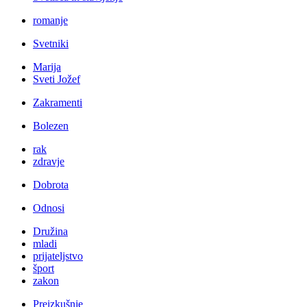
romanje
Svetniki
Marija
Sveti Jožef
Zakramenti
Bolezen
rak
zdravje
Dobrota
Odnosi
Družina
mladi
prijateljstvo
šport
zakon
Preizkušnje