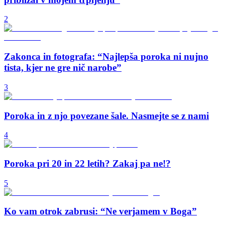
2
Zakonca in fotografa: “Najlepša poroka ni nujno
tista, kjer ne gre nič narobe”
3
Poroka in z njo povezane šale. Nasmejte se z nami
4
Poroka pri 20 in 22 letih? Zakaj pa ne!?
5
Ko vam otrok zabrusi: “Ne verjamem v Boga”