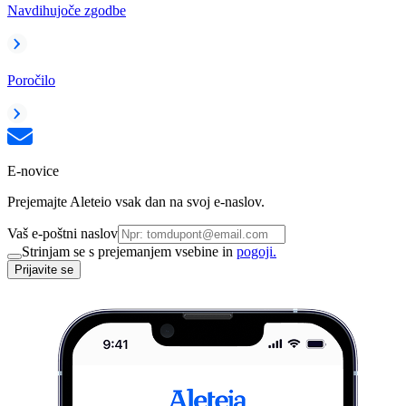
Navdihujoče zgodbe
Poročilo
E-novice
Prejemajte Aleteio vsak dan na svoj e-naslov.
Vaš e-poštni naslov
Strinjam se s prejemanjem vsebine in
pogoji.
Prijavite se