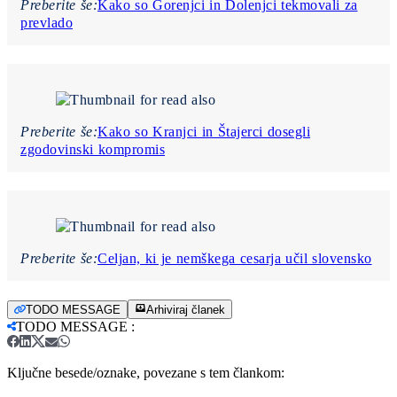
Preberite še:
Kako so Gorenjci in Dolenjci tekmovali za
prevlado
Preberite še:
Kako so Kranjci in Štajerci dosegli
zgodovinski kompromis
Preberite še:
Celjan, ki je nemškega cesarja učil slovensko
TODO MESSAGE
Arhiviraj članek
TODO MESSAGE
:
Ključne besede/oznake, povezane s tem člankom: