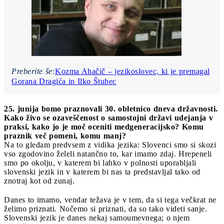
Preberite še:
Kozma Ahačič – jezikoslovec, ki je premagal
Gorana Dragića in Ilko Štuhec
25. junija bomo praznovali 30. obletnico dneva državnosti.
Kako živo se ozaveščenost o samostojni državi udejanja v
praksi, kako jo je moč oceniti medgeneracijsko? Komu
praznik več pomeni, komu manj?
Na to gledam predvsem z vidika jezika: Slovenci smo si skozi
vso zgodovino želeli natančno to, kar imamo zdaj. Hrepeneli
smo po okolju, v katerem bi lahko v polnosti uporabljali
slovenski jezik in v katerem bi nas ta predstavljal tako od
znotraj kot od zunaj.
Danes to imamo, vendar težava je v tem, da si tega večkrat ne
želimo priznati. Nočemo si priznati, da so tako videti sanje.
Slovenski jezik je danes nekaj samoumevnega; o njem