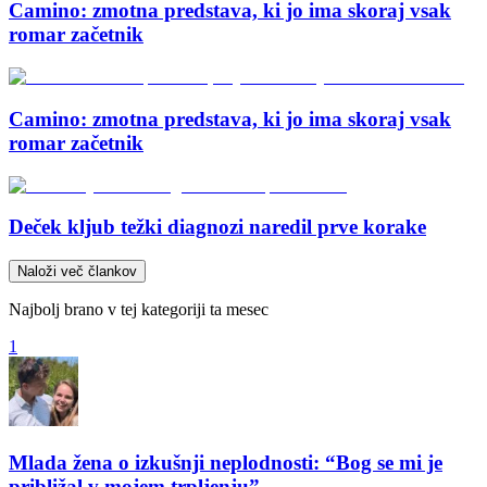
Camino: zmotna predstava, ki jo ima skoraj vsak
romar začetnik
Camino: zmotna predstava, ki jo ima skoraj vsak
romar začetnik
Deček kljub težki diagnozi naredil prve korake
Naloži več člankov
Najbolj brano v tej kategoriji ta mesec
1
Mlada žena o izkušnji neplodnosti: “Bog se mi je
približal v mojem trpljenju”