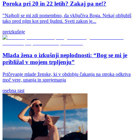
Poroka pri 20 in 22 letih? Zakaj pa ne!?
"Najbolj se mi zdi pomembno, da vključiva Boga. Nekaj obljubiš
tako pred njim kot pred ljudmi. Sveti zakon je...
preizkušnje
Mlada žena o izkušnji neplodnosti: “Bog se mi je
približal v mojem trpljenju”
Pričevanje mlade ženske, ki v obdobju čakanja na otroka odkriva
moč vere, upanja in sprejemanja
osebna rast