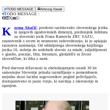
TODO MESSAGE
Arhiviraj članek
TODO MESSAGE
:
K
ozma Ahačič
, prodorni raziskovalec slovenskega jezika
in njegovih zgodovinskih dimenzij, predstojnik Inštituta
za slovenski jezik Frana Ramovša ZRC SAZU,
znanstvenik s srcem in neumorno radovednostjo, ki jo oplajajo
raznotera zanimanja. Od oddaljenega slovenskega knjižnega
jezika 16. stoletja do sodobnih slovnic za mlade, zaljubljenosti
v glasbo, poezijo, film, literaturo, gledališče in živost
slovenščine, ki diha z nami.
Pred dnevom državnosti in obelodanjenjem rosnih 30 let
samostojne Slovenije prinaša razmišljanje o pomembnem
mejniku skozi lucidni sogovornikov pogled poživljajočo,
dostojanstveno in jasno vizijo, ki navdaja z iskrenostjo in
upanjem.