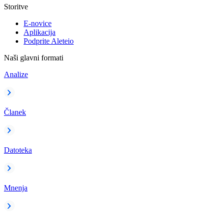
Storitve
E-novice
Aplikacija
Podprite Aleteio
Naši glavni formati
Analize
Članek
Datoteka
Mnenja