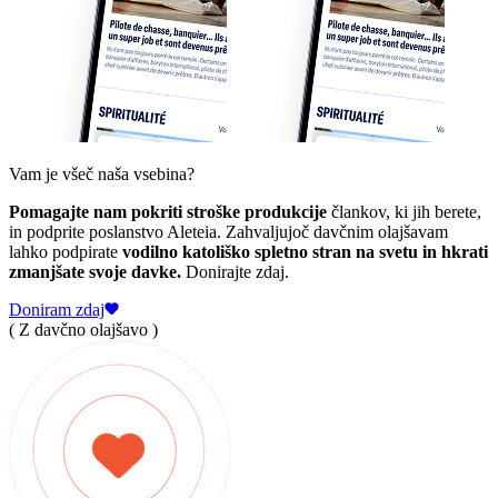
Vam je všeč naša vsebina?
Pomagajte nam pokriti stroške produkcije
člankov, ki jih berete,
in podprite poslanstvo Aleteia. Zahvaljujoč davčnim olajšavam
lahko podpirate
vodilno katoliško spletno stran na svetu in hkrati
zmanjšate svoje davke.
Donirajte zdaj.
Doniram zdaj
( Z davčno olajšavo )