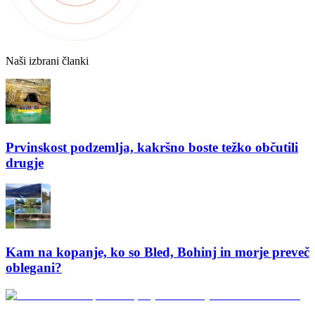
Naši izbrani članki
Prvinskost podzemlja, kakršno boste težko občutili
drugje
Kam na kopanje, ko so Bled, Bohinj in morje preveč
oblegani?