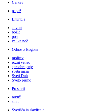
Cerkev
papež
Liturgija
advent
božič
post
velika noč
Odnos z Bogom
molitev
rožni venec
spreobrnjenje
sveta maša
Sveti Duh
Sveto pismo
Po smrti
hudič
smrt
Svetišča in slavljenje