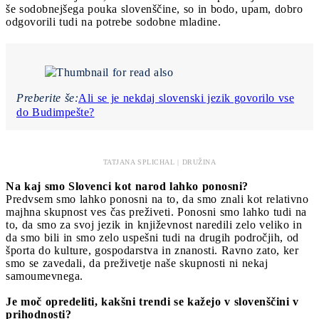
še sodobnejšega pouka slovenščine, so in bodo, upam, dobro
odgovorili tudi na potrebe sodobne mladine.
Preberite še:
Ali se je nekdaj slovenski jezik govorilo vse
do Budimpešte?
TATJANA SPLICHAL | DRUŽINA
Na kaj smo Slovenci kot narod lahko ponosni?
Predvsem smo lahko ponosni na to, da smo znali kot relativno
majhna skupnost ves čas preživeti. Ponosni smo lahko tudi na
to, da smo za svoj jezik in književnost naredili zelo veliko in
da smo bili in smo zelo uspešni tudi na drugih področjih, od
športa do kulture, gospodarstva in znanosti. Ravno zato, ker
smo se zavedali, da preživetje naše skupnosti ni nekaj
samoumevnega.
Je moč opredeliti, kakšni trendi se kažejo v slovenščini v
prihodnosti?