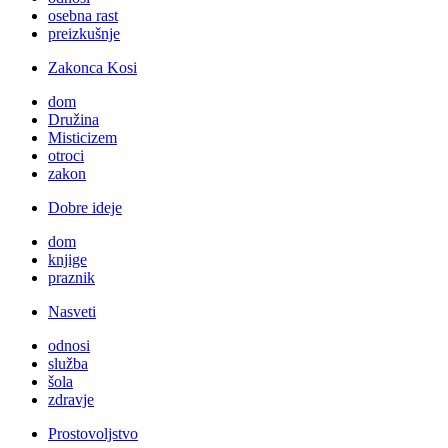
osebna rast
preizkušnje
Zakonca Kosi
dom
Družina
Misticizem
otroci
zakon
Dobre ideje
dom
knjige
praznik
Nasveti
odnosi
služba
šola
zdravje
Prostovoljstvo