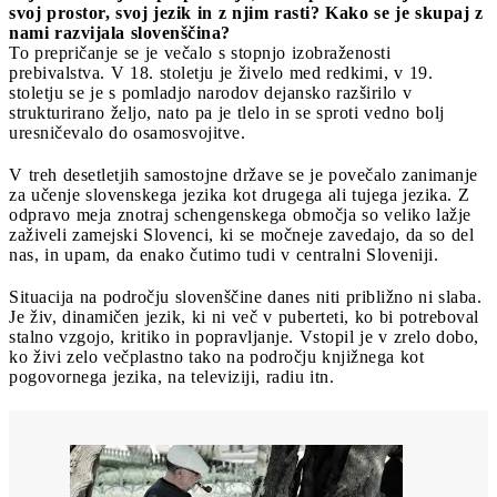
svoj prostor, svoj jezik in z njim rasti? Kako se je skupaj z
nami razvijala slovenščina?
To prepričanje se je večalo s stopnjo izobraženosti
prebivalstva. V 18. stoletju je živelo med redkimi, v 19.
stoletju se je s pomladjo narodov dejansko razširilo v
strukturirano željo, nato pa je tlelo in se sproti vedno bolj
uresničevalo do osamosvojitve.
V treh desetletjih samostojne države se je povečalo zanimanje
za učenje slovenskega jezika kot drugega ali tujega jezika. Z
odpravo meja znotraj schengenskega območja so veliko lažje
zaživeli zamejski Slovenci, ki se močneje zavedajo, da so del
nas, in upam, da enako čutimo tudi v centralni Sloveniji.
Situacija na področju slovenščine danes niti približno ni slaba.
Je živ, dinamičen jezik, ki ni več v puberteti, ko bi potreboval
stalno vzgojo, kritiko in popravljanje. Vstopil je v zrelo dobo,
ko živi zelo večplastno tako na področju knjižnega kot
pogovornega jezika, na televiziji, radiu itn.