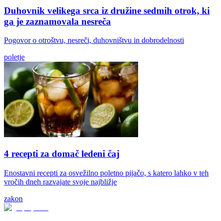
Duhovnik velikega srca iz družine sedmih otrok, ki
ga je zaznamovala nesreča
Pogovor o otroštvu, nesreči, duhovništvu in dobrodelnosti
poletje
4 recepti za domač ledeni čaj
Enostavni recepti za osvežilno poletno pijačo, s katero lahko v teh
vročih dneh razvajate svoje najbližje
zakon