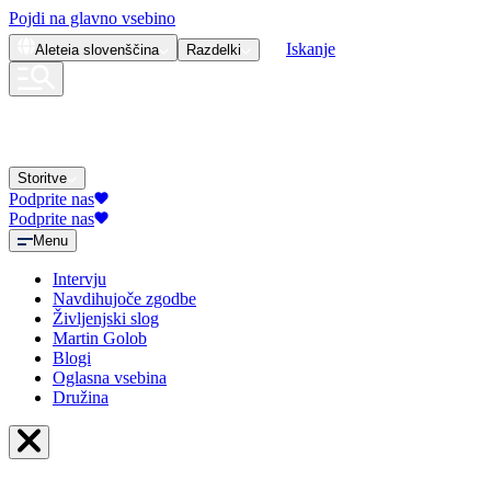
Pojdi na glavno vsebino
Iskanje
Aleteia
slovenščina
Razdelki
Storitve
Podprite nas
Podprite nas
Menu
Intervju
Navdihujoče zgodbe
Življenjski slog
Martin Golob
Blogi
Oglasna vsebina
Družina