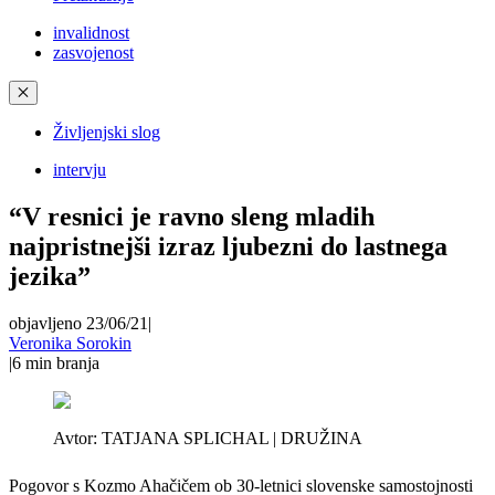
invalidnost
zasvojenost
✕
Življenjski slog
intervju
“V resnici je ravno sleng mladih
najpristnejši izraz ljubezni do lastnega
jezika”
objavljeno 23/06/21
|
Veronika Sorokin
|
6
min branja
Avtor:
TATJANA SPLICHAL | DRUŽINA
Pogovor s Kozmo Ahačičem ob 30-letnici slovenske samostojnosti