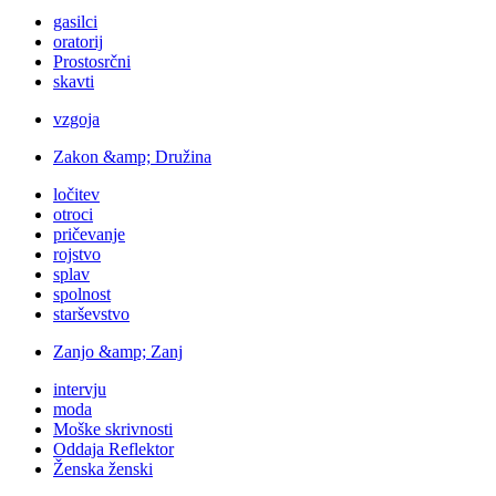
gasilci
oratorij
Prostosrčni
skavti
vzgoja
Zakon &amp; Družina
ločitev
otroci
pričevanje
rojstvo
splav
spolnost
starševstvo
Zanjo &amp; Zanj
intervju
moda
Moške skrivnosti
Oddaja Reflektor
Ženska ženski