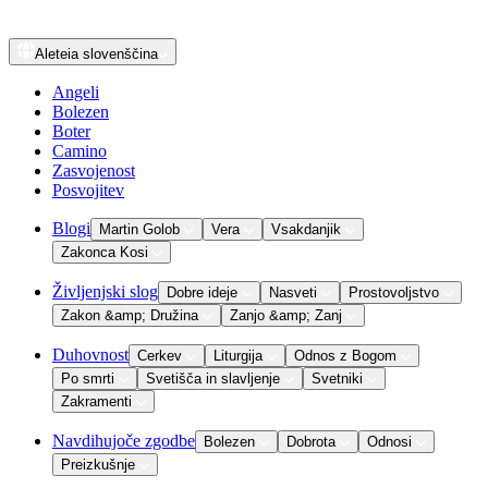
Aleteia
slovenščina
Angeli
Bolezen
Boter
Camino
Zasvojenost
Posvojitev
Blogi
Martin Golob
Vera
Vsakdanjik
Zakonca Kosi
Življenjski slog
Dobre ideje
Nasveti
Prostovoljstvo
Zakon &amp; Družina
Zanjo &amp; Zanj
Duhovnost
Cerkev
Liturgija
Odnos z Bogom
Po smrti
Svetišča in slavljenje
Svetniki
Zakramenti
Navdihujoče zgodbe
Bolezen
Dobrota
Odnosi
Preizkušnje