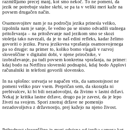
razmišljamo precej manj, kot smo nekoč. To ne pomeni, da
jezik ne potrebuje stalne skrbi, se pa ta v veliki meri kaže na
povsem drugačen način.
Osamosvojitev nam je na področju jezika prinesla veliko,
izpolnila nam je sanje, še vedno pa se nismo odvadili stalnega
pritoževanja – na pritoževanje nad jezikom smo se skozi
stoletja tako navezali, da je to naš edini refleks, kadar želimo
govoriti o jeziku. Prava jezikovna vprašanja osamosvojenega
pa so drugje: na primer to, koliko bomo vlagali v razvoj
slovenščine v digitalni dobi, v njene priročnike, v
izobraževanje, pa tudi povsem konkretna vprašanja, na primer:
kdaj bodo na Netflixu slovenski podnapisi, kdaj bodo Applovi
računalniki in telefoni govorili slovensko.
In na splošno: ustvarja se napačen vtis, da samostojnost ne
pomeni veliko prav vsem. Prepričan sem, da skorajda ni
prebivalcev, ki bi bili nezadovoljni, da živimo v lastni državi.
Nekaj je kritika lastne države, drugo pa je zavest, da je lepo
živeti na svojem. Spori znotraj države ne pomenijo
nezadovoljstva z državnostjo, prej kažejo na njeno živost.
Prihodnost slovenščine je manj odvisna od jezika samega kot