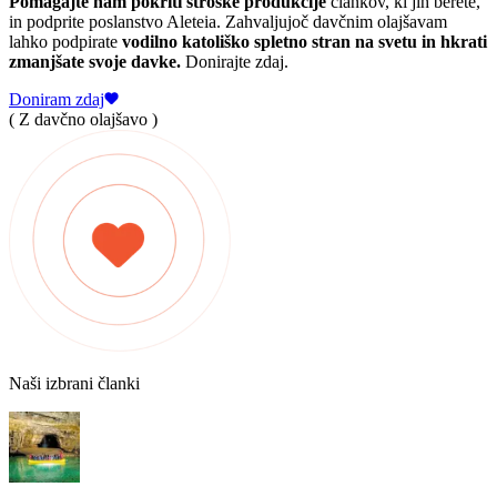
Pomagajte nam pokriti stroške produkcije
člankov, ki jih berete,
in podprite poslanstvo Aleteia. Zahvaljujoč davčnim olajšavam
lahko podpirate
vodilno katoliško spletno stran na svetu in hkrati
zmanjšate svoje davke.
Donirajte zdaj.
Doniram zdaj
( Z davčno olajšavo )
Naši izbrani članki