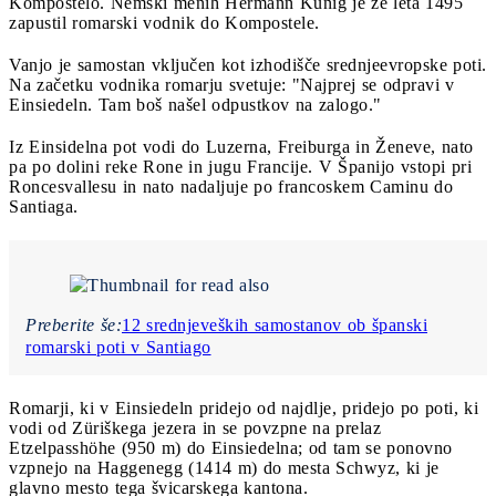
Kompostelo. Nemški menih Hermann Künig je že leta 1495
zapustil romarski vodnik do Kompostele.
Vanjo je samostan vključen kot izhodišče srednjeevropske poti.
Na začetku vodnika romarju svetuje: "Najprej se odpravi v
Einsiedeln. Tam boš našel odpustkov na zalogo."
Iz Einsidelna pot vodi do Luzerna, Freiburga in Ženeve, nato
pa po dolini reke Rone in jugu Francije. V Španijo vstopi pri
Roncesvallesu in nato nadaljuje po francoskem Caminu do
Santiaga.
Preberite še:
12 srednjeveških samostanov ob španski
romarski poti v Santiago
Romarji, ki v Einsiedeln pridejo od najdlje, pridejo po poti, ki
vodi od Züriškega jezera in se povzpne na prelaz
Etzelpasshöhe (950 m) do Einsiedelna; od tam se ponovno
vzpnejo na Haggenegg (1414 m) do mesta Schwyz, ki je
glavno mesto tega švicarskega kantona.