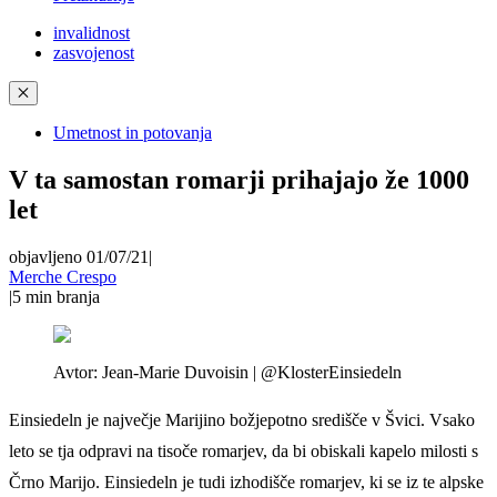
invalidnost
zasvojenost
✕
Umetnost in potovanja
V ta samostan romarji prihajajo že 1000
let
objavljeno 01/07/21
|
Merche Crespo
|
5
min branja
Avtor:
Jean-Marie Duvoisin | @KlosterEinsiedeln
Einsiedeln je največje Marijino božjepotno središče v Švici. Vsako
leto se tja odpravi na tisoče romarjev, da bi obiskali kapelo milosti s
Črno Marijo. Einsiedeln je tudi izhodišče romarjev, ki se iz te alpske