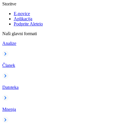
Storitve
E-novice
Aplikacija
Podprite Aleteio
Naši glavni formati
Analize
Članek
Datoteka
Mnenja