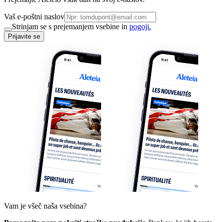
Vaš e-poštni naslov
Strinjam se s prejemanjem vsebine in
pogoji.
Prijavite se
Vam je všeč naša vsebina?