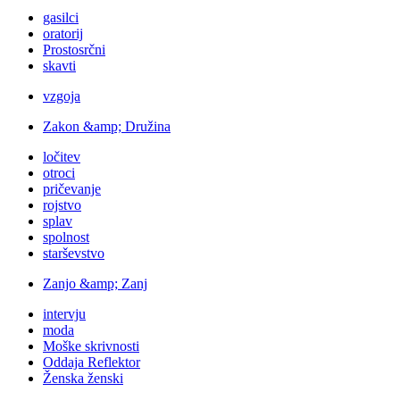
gasilci
oratorij
Prostosrčni
skavti
vzgoja
Zakon &amp; Družina
ločitev
otroci
pričevanje
rojstvo
splav
spolnost
starševstvo
Zanjo &amp; Zanj
intervju
moda
Moške skrivnosti
Oddaja Reflektor
Ženska ženski