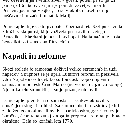
Več desetletij jer svetnik živel v gorah, potem pa so ga 21.
januarja 861 tatovi, ki jim je ponudil zavetje, umorili.
Posnemajoč njegov zgled, so se v okolici naselili drugi
puščavniki in začeli romati k Mariji.
Po nekaj letih je častitljivi pater Eberhard leta 934 puščavnike
združil v skupnost, ki je zaživela po pravilih svetega
Benedikta. Eberhard je postal prvi opat. Na ta način je nastal
benediktinski samostan Einsiedeln.
Napadi in reforme
Skozi stoletja je samostan doživel veliko sprememb in tudi
napadov. Skupnost se je uprla Luthrovi reformi in preživela
vdor Napoleonovih čet, ko so francoski vojaki oplenili
samostan in odnesli Črno Marijo (ne vedoč, da gre za kopijo).
Njeno kapelo so uničili, a so jo pozneje obnovili.
Le nekaj let pred tem so samostan in cerkev obnovili v
današnjem slogu in obliki. Za spremembe in razširitev je bil
zadolžen eden od menihov, Kaspar Moosbrugger. Cerkev je
baročna, čeprav na zunaj stroga in preprosta, znotraj pa bogato
okrašena. Dela so končali leta 1770.