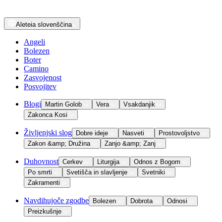
Aleteia
slovenščina
Angeli
Bolezen
Boter
Camino
Zasvojenost
Posvojitev
Blogi
Martin Golob
Vera
Vsakdanjik
Zakonca Kosi
Življenjski slog
Dobre ideje
Nasveti
Prostovoljstvo
Zakon &amp; Družina
Zanjo &amp; Zanj
Duhovnost
Cerkev
Liturgija
Odnos z Bogom
Po smrti
Svetišča in slavljenje
Svetniki
Zakramenti
Navdihujoče zgodbe
Bolezen
Dobrota
Odnosi
Preizkušnje