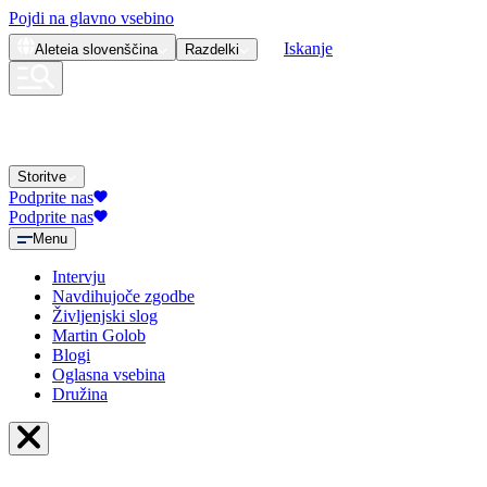
Pojdi na glavno vsebino
Iskanje
Aleteia
slovenščina
Razdelki
Storitve
Podprite nas
Podprite nas
Menu
Intervju
Navdihujoče zgodbe
Življenjski slog
Martin Golob
Blogi
Oglasna vsebina
Družina