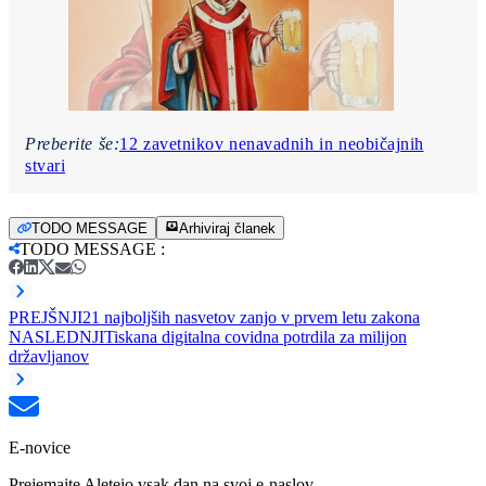
Preberite še:
12 zavetnikov nenavadnih in neobičajnih
stvari
TODO MESSAGE
Arhiviraj članek
TODO MESSAGE
:
PREJŠNJI
21 najboljših nasvetov zanjo v prvem letu zakona
NASLEDNJI
Tiskana digitalna covidna potrdila za milijon
državljanov
E-novice
Prejemajte Aleteio vsak dan na svoj e-naslov.