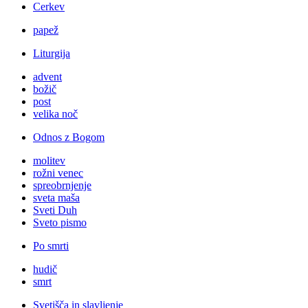
Cerkev
papež
Liturgija
advent
božič
post
velika noč
Odnos z Bogom
molitev
rožni venec
spreobrnjenje
sveta maša
Sveti Duh
Sveto pismo
Po smrti
hudič
smrt
Svetišča in slavljenje