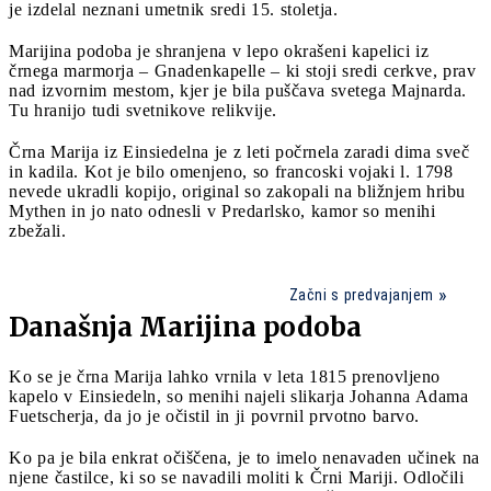
je izdelal neznani umetnik sredi 15. stoletja.
Marijina podoba je shranjena v lepo okrašeni kapelici iz
črnega marmorja – Gnadenkapelle – ki stoji sredi cerkve, prav
nad izvornim mestom, kjer je bila puščava svetega Majnarda.
Tu hranijo tudi svetnikove relikvije.
Črna Marija iz Einsiedelna je z leti počrnela zaradi dima sveč
in kadila. Kot je bilo omenjeno, so francoski vojaki l. 1798
nevede ukradli kopijo, original so zakopali na bližnjem hribu
Mythen in jo nato odnesli v Predarlsko, kamor so menihi
zbežali.
Začni s predvajanjem
Današnja Marijina podoba
Ko se je črna Marija lahko vrnila v leta 1815 prenovljeno
kapelo v Einsiedeln, so menihi najeli slikarja Johanna Adama
Fuetscherja, da jo je očistil in ji povrnil prvotno barvo.
Ko pa je bila enkrat očiščena, je to imelo nenavaden učinek na
njene častilce, ki so se navadili moliti k Črni Mariji. Odločili