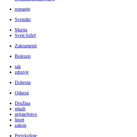
romanje
Svetniki
Marija
Sveti Jožef
Zakramenti
Bolezen
rak
zdravje
Dobrota
Odnosi
Družina
mladi
prijateljstvo
šport
zakon
Preizkušnje