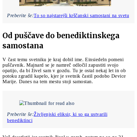
Preberite še:
To so najstarejši krščanski samostani na svetu
Od puščave do benediktinskega
samostana
V čast temu svetniku je kraj dobil ime. Einsiedeln pomeni
puščavnik. Majnard se je namreč odločil zapustiti svojo
opatijo, da bi živel sam v gozdu. Tu je ostal nekaj let in ob
potoku zgradil kapelo, kjer je svetnik častil podobo Device
Marije. Danes na tem mestu stoji samostan.
Preberite še:
Življenjski eliksir, ki so ga ustvarili
benediktinci