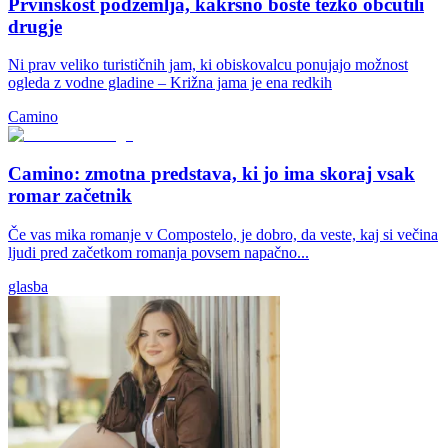
Prvinskost podzemlja, kakršno boste težko občutili
drugje
Ni prav veliko turističnih jam, ki obiskovalcu ponujajo možnost
ogleda z vodne gladine – Križna jama je ena redkih
Camino
Camino: zmotna predstava, ki jo ima skoraj vsak
romar začetnik
Če vas mika romanje v Compostelo, je dobro, da veste, kaj si večina
ljudi pred začetkom romanja povsem napačno...
glasba