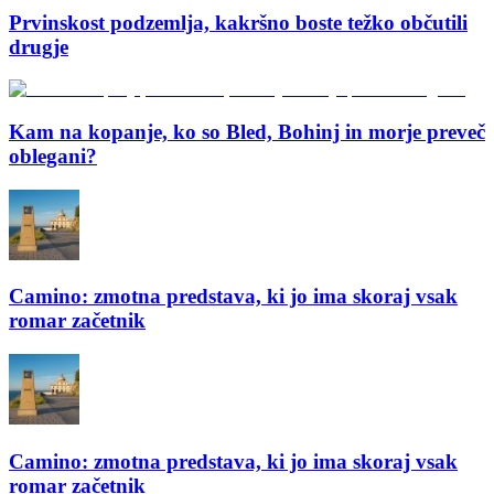
Prvinskost podzemlja, kakršno boste težko občutili
drugje
Kam na kopanje, ko so Bled, Bohinj in morje preveč
oblegani?
Camino: zmotna predstava, ki jo ima skoraj vsak
romar začetnik
Camino: zmotna predstava, ki jo ima skoraj vsak
romar začetnik