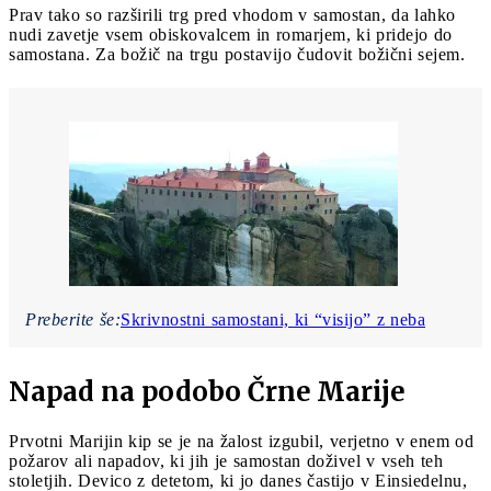
Prav tako so razširili trg pred vhodom v samostan, da lahko
nudi zavetje vsem obiskovalcem in romarjem, ki pridejo do
samostana. Za božič na trgu postavijo čudovit božični sejem.
Preberite še:
Skrivnostni samostani, ki “visijo” z neba
Napad na podobo Črne Marije
Prvotni Marijin kip se je na žalost izgubil, verjetno v enem od
požarov ali napadov, ki jih je samostan doživel v vseh teh
stoletjih. Devico z detetom, ki jo danes častijo v Einsiedelnu,