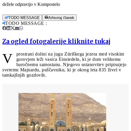
dežele odpravijo v Kompostelo
TODO MESSAGE
Arhiviraj članek
TODO MESSAGE
:
Za ogled fotogalerije kliknite tukaj
V
prostrani dolini na jugu Züriškega jezera med visokim
gorovjem leži vasica Einsiedeln, ki je dom velikemu
baročnemu samostanu. Njegovo ustanovitev pripisujejo
svetemu Majnardu, puščavniku, ki je okrog leta 835 živel v
tamkajšnjih gozdovih.