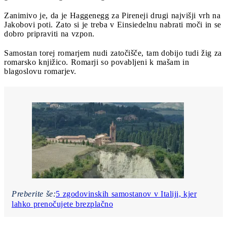
Zanimivo je, da je Haggenegg za Pireneji drugi najvišji vrh na
Jakobovi poti. Zato si je treba v Einsiedelnu nabrati moči in se
dobro pripraviti na vzpon.
Samostan torej romarjem nudi zatočišče, tam dobijo tudi žig za
romarsko knjižico. Romarji so povabljeni k mašam in
blagoslovu romarjev.
Preberite še:
5 zgodovinskih samostanov v Italiji, kjer
lahko prenočujete brezplačno