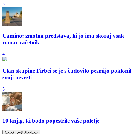
3
Camino: zmotna predstava, ki jo ima skoraj vsak
romar začetnik
4
Član skupine Firbci se je s čudovito pesmijo poklonil
svoji nevesti
5
10 knjig, ki bodo popestrile vaše poletje
Naloži več člankov