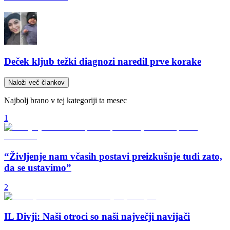
Deček kljub težki diagnozi naredil prve korake
Naloži več člankov
Najbolj brano v tej kategoriji ta mesec
1
“Življenje nam včasih postavi preizkušnje tudi zato,
da se ustavimo”
2
IL Divji: Naši otroci so naši največji navijači