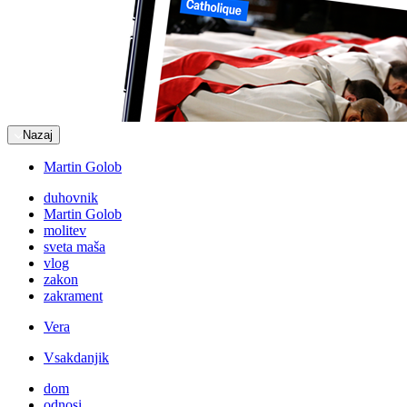
Nazaj
Martin Golob
duhovnik
Martin Golob
molitev
sveta maša
vlog
zakon
zakrament
Vera
Vsakdanjik
dom
odnosi