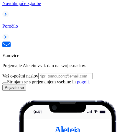
Navdihujoče zgodbe
Poročilo
E-novice
Prejemajte Aleteio vsak dan na svoj e-naslov.
Vaš e-poštni naslov
Strinjam se s prejemanjem vsebine in
pogoji.
Prijavite se