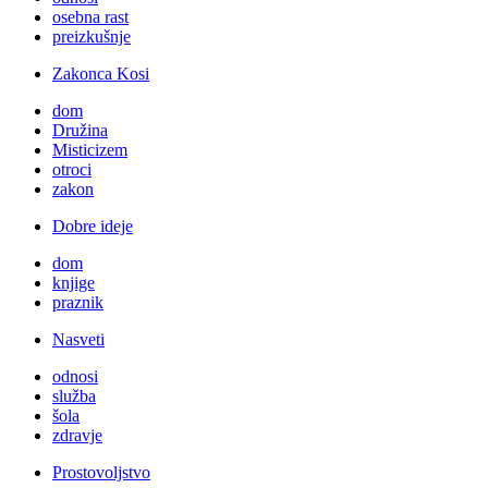
osebna rast
preizkušnje
Zakonca Kosi
dom
Družina
Misticizem
otroci
zakon
Dobre ideje
dom
knjige
praznik
Nasveti
odnosi
služba
šola
zdravje
Prostovoljstvo