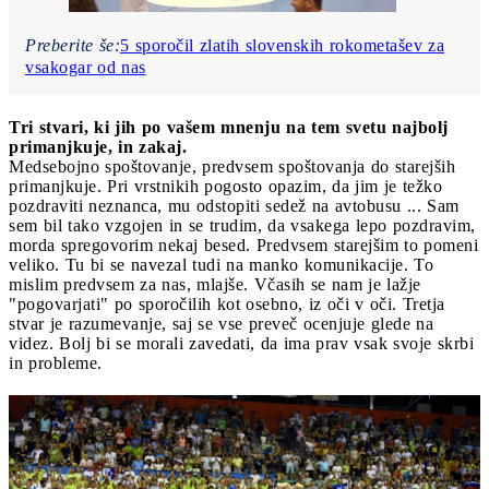
Preberite še:
5 sporočil zlatih slovenskih rokometašev za
vsakogar od nas
Tri stvari, ki jih po vašem mnenju na tem svetu najbolj
primanjkuje, in zakaj.
Medsebojno spoštovanje, predvsem spoštovanja do starejših
primanjkuje. Pri vrstnikih pogosto opazim, da jim je težko
pozdraviti neznanca, mu odstopiti sedež na avtobusu ... Sam
sem bil tako vzgojen in se trudim, da vsakega lepo pozdravim,
morda spregovorim nekaj besed. Predvsem starejšim to pomeni
veliko. Tu bi se navezal tudi na manko komunikacije. To
mislim predvsem za nas, mlajše. Včasih se nam je lažje
"pogovarjati" po sporočilih kot osebno, iz oči v oči. Tretja
stvar je razumevanje, saj se vse preveč ocenjuje glede na
videz. Bolj bi se morali zavedati, da ima prav vsak svoje skrbi
in probleme.