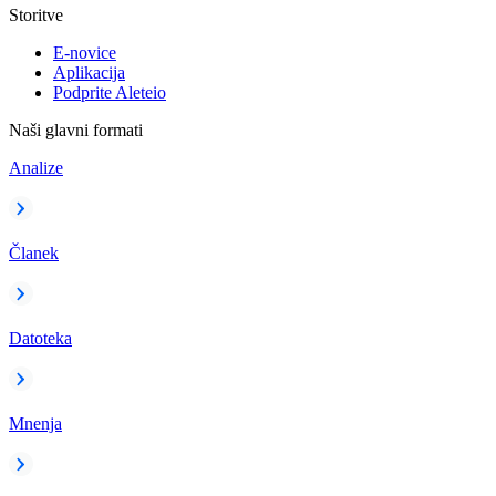
Storitve
E-novice
Aplikacija
Podprite Aleteio
Naši glavni formati
Analize
Članek
Datoteka
Mnenja