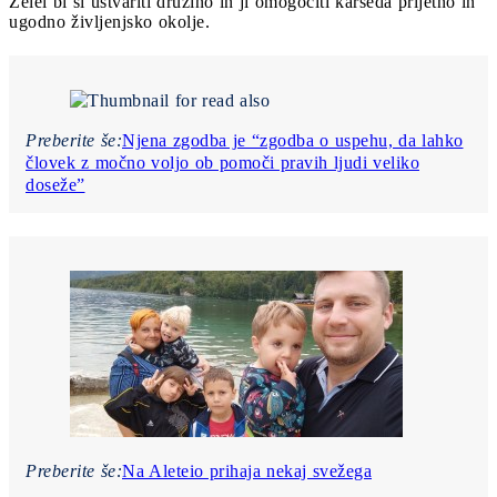
Želel bi si ustvariti družino in ji omogočiti karseda prijetno in
ugodno življenjsko okolje.
Preberite še:
Njena zgodba je “zgodba o uspehu, da lahko
človek z močno voljo ob pomoči pravih ljudi veliko
doseže”
Preberite še:
Na Aleteio prihaja nekaj svežega