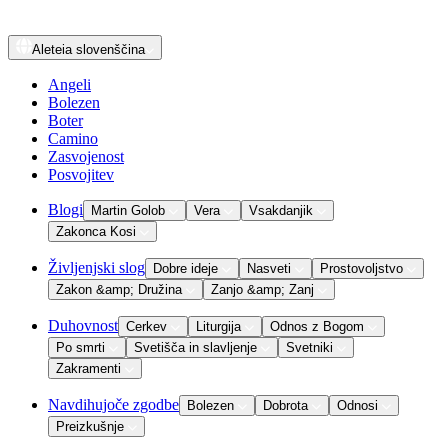
Aleteia
slovenščina
Angeli
Bolezen
Boter
Camino
Zasvojenost
Posvojitev
Blogi
Martin Golob
Vera
Vsakdanjik
Zakonca Kosi
Življenjski slog
Dobre ideje
Nasveti
Prostovoljstvo
Zakon &amp; Družina
Zanjo &amp; Zanj
Duhovnost
Cerkev
Liturgija
Odnos z Bogom
Po smrti
Svetišča in slavljenje
Svetniki
Zakramenti
Navdihujoče zgodbe
Bolezen
Dobrota
Odnosi
Preizkušnje