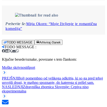
Preberite še:
Mitja Okorn: “Moje življenje je romantična
komedija”
TODO MESSAGE
Arhiviraj članek
TODO MESSAGE
:
Ključne besede/oznake, povezane s tem člankom:
Moške skrivnosti
šport
PREJŠNJI
Bolj pomembno od velikega odkritja, ki so ga pred teboj
usvojili drugi, je majhno spoznanje, do katerega si prišel sam.
NASLEDNJI
Zdravniška zbornica Slovenije: Cepiva niso
eksperimentalna