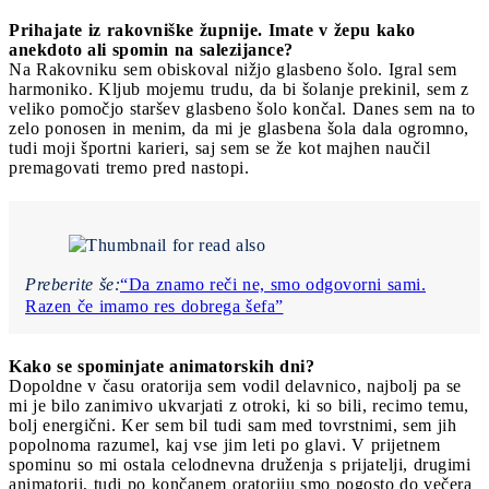
Prihajate iz rakovniške župnije. Imate v žepu kako
anekdoto ali spomin na salezijance?
Na Rakovniku sem obiskoval nižjo glasbeno šolo. Igral sem
harmoniko. Kljub mojemu trudu, da bi šolanje prekinil, sem z
veliko pomočjo staršev glasbeno šolo končal. Danes sem na to
zelo ponosen in menim, da mi je glasbena šola dala ogromno,
tudi moji športni karieri, saj sem se že kot majhen naučil
premagovati tremo pred nastopi.
Preberite še:
“Da znamo reči ne, smo odgovorni sami.
Razen če imamo res dobrega šefa”
Kako se spominjate animatorskih dni?
Dopoldne v času oratorija sem vodil delavnico, najbolj pa se
mi je bilo zanimivo ukvarjati z otroki, ki so bili, recimo temu,
bolj energični. Ker sem bil tudi sam med tovrstnimi, sem jih
popolnoma razumel, kaj vse jim leti po glavi. V prijetnem
spominu so mi ostala celodnevna druženja s prijatelji, drugimi
animatorji, tudi po končanem oratoriju smo pogosto do večera