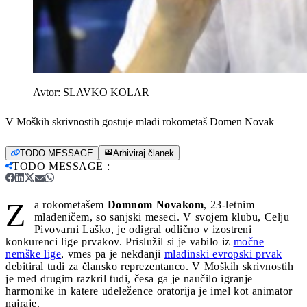
Avtor:
SLAVKO KOLAR
V Moških skrivnostih gostuje mladi rokometaš Domen Novak
TODO MESSAGE
Arhiviraj članek
TODO MESSAGE
:
Z
a rokometašem
Domnom Novakom
, 23-letnim
mladeničem, so sanjski meseci. V svojem klubu, Celju
Pivovarni Laško, je odigral odlično v izostreni
konkurenci lige prvakov. Prislužil si je vabilo iz
močne
nemške lige
, vmes pa je nekdanji
mladinski evropski prvak
debitiral tudi za člansko reprezentanco. V Moških skrivnostih
je med drugim razkril tudi, česa ga je naučilo igranje
harmonike in katere udeležence oratorija je imel kot animator
najraje.