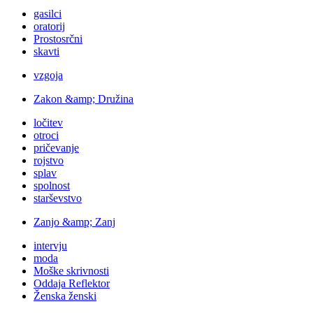
gasilci
oratorij
Prostosrčni
skavti
vzgoja
Zakon &amp; Družina
ločitev
otroci
pričevanje
rojstvo
splav
spolnost
starševstvo
Zanjo &amp; Zanj
intervju
moda
Moške skrivnosti
Oddaja Reflektor
Ženska ženski