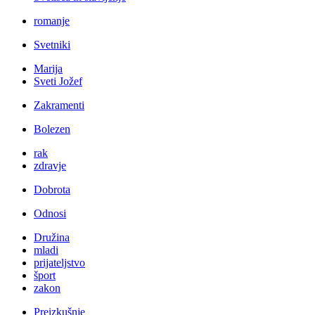
romanje
Svetniki
Marija
Sveti Jožef
Zakramenti
Bolezen
rak
zdravje
Dobrota
Odnosi
Družina
mladi
prijateljstvo
šport
zakon
Preizkušnje