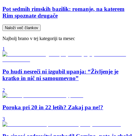
Pot sedmih rimskih bazilik: romanje, na katerem
Rim spoznate drugače
Naloži več člankov
Najbolj brano v tej kategoriji ta mesec
1
Po hudi nesreči ni izgubil upanja: “Življenje je
kratko in nič ni samoumevno”
2
Poroka pri 20 in 22 letih? Zakaj pa ne!?
3