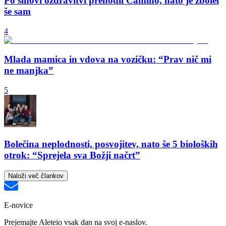
Po sinovi ozdravitvi prehodil Camino, nato je zbolel
še sam
4
Mlada mamica in vdova na vozičku: “Prav nič mi
ne manjka”
5
Bolečina neplodnosti, posvojitev, nato še 5 bioloških
otrok: “Sprejela sva Božji načrt”
Naloži več člankov
E-novice
Prejemajte Aleteio vsak dan na svoj e-naslov.