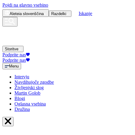
Pojdi na glavno vsebino
Iskanje
Aleteia
slovenščina
Razdelki
Storitve
Podprite nas
Podprite nas
Menu
Intervju
Navdihujoče zgodbe
Življenjski slog
Martin Golob
Blogi
Oglasna vsebina
Družina