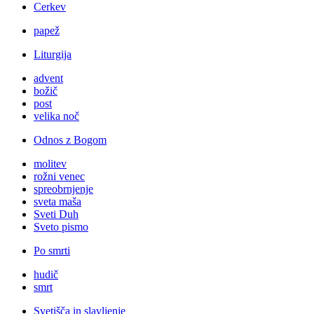
Cerkev
papež
Liturgija
advent
božič
post
velika noč
Odnos z Bogom
molitev
rožni venec
spreobrnjenje
sveta maša
Sveti Duh
Sveto pismo
Po smrti
hudič
smrt
Svetišča in slavljenje