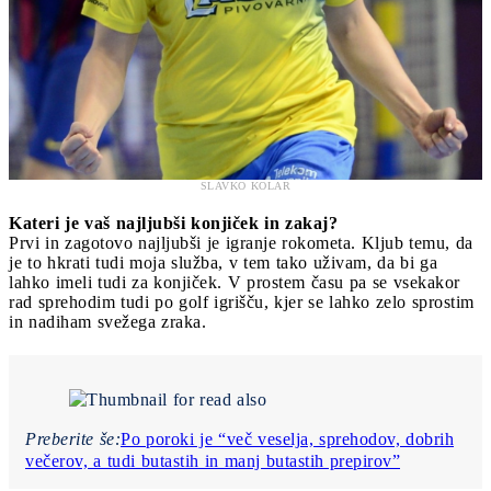
SLAVKO KOLAR
Kateri je vaš najljubši
konjiček in zakaj?
Prvi in zagotovo najljubši je igranje rokometa. Kljub temu, da
je to hkrati tudi moja služba, v tem tako uživam, da bi ga
lahko imeli tudi za konjiček. V prostem času pa se vsekakor
rad sprehodim tudi po golf igrišču, kjer se lahko zelo sprostim
in nadiham svežega zraka.
Preberite še:
Po poroki je “več veselja, sprehodov, dobrih
večerov, a tudi butastih in manj butastih prepirov”