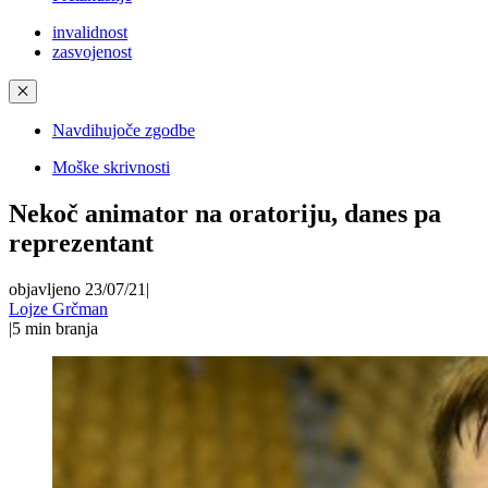
invalidnost
zasvojenost
✕
Navdihujoče zgodbe
Moške skrivnosti
Nekoč animator na oratoriju, danes pa
reprezentant
objavljeno 23/07/21
|
Lojze Grčman
|
5
min branja