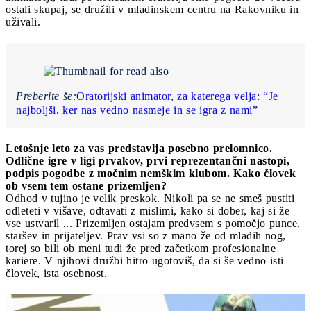
ostali skupaj, se družili v mladinskem centru na Rakovniku in
uživali.
Preberite še:
Oratorijski animator, za katerega velja: “Je
najboljši, ker nas vedno nasmeje in se igra z nami”
Letošnje leto za vas predstavlja posebno prelomnico.
Odlične igre v ligi prvakov, prvi reprezentančni nastopi,
podpis pogodbe z močnim nemškim klubom. Kako človek
ob vsem tem ostane prizemljen?
Odhod v tujino je velik preskok. Nikoli pa se ne smeš pustiti
odleteti v višave, odtavati z mislimi, kako si dober, kaj si že
vse ustvaril ... Prizemljen ostajam predvsem s pomočjo punce,
staršev in prijateljev. Prav vsi so z mano že od mladih nog,
torej so bili ob meni tudi že pred začetkom profesionalne
kariere. V njihovi družbi hitro ugotoviš, da si še vedno isti
človek, ista osebnost.