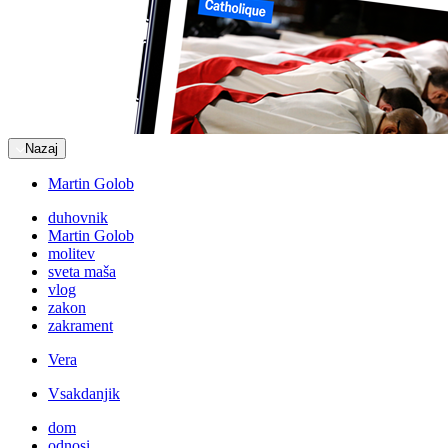
Nazaj
Martin Golob
duhovnik
Martin Golob
molitev
sveta maša
vlog
zakon
zakrament
Vera
Vsakdanjik
dom
odnosi