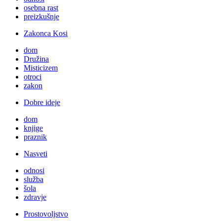
osebna rast
preizkušnje
Zakonca Kosi
dom
Družina
Misticizem
otroci
zakon
Dobre ideje
dom
knjige
praznik
Nasveti
odnosi
služba
šola
zdravje
Prostovoljstvo