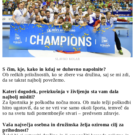
SLAVKO KOLAR
S čim, kje, kako in kdaj se duhovno napolnite?
Ob redkih priložnostih, ko se zbere vsa družina, saj se mi zdi,
da se takrat najbolj povežemo.
Kateri dogodek, preizkušnja v življenju sta vam dala
najbolj misliti?
Za športnika je poškodba nočna mora. Ob malo težji poškodbi
hitro ugotoviš, da se ne vrti vse samo okoli športa, temveč da
so na svetu tudi pomembnejše stvari – predvsem zdravje.
Vaša največja osebna in družinska želja oziroma cilj za
prihodnost?