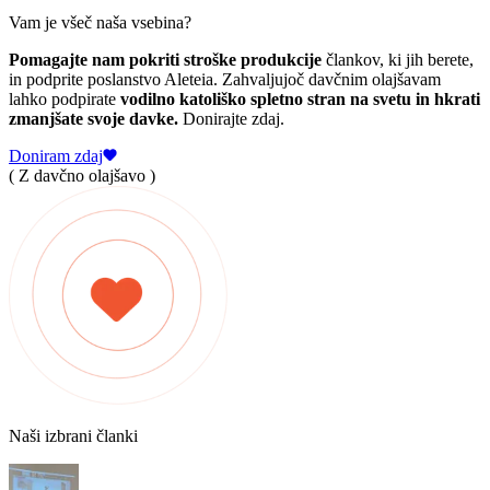
Vam je všeč naša vsebina?
Pomagajte nam pokriti stroške produkcije
člankov, ki jih berete,
in podprite poslanstvo Aleteia. Zahvaljujoč davčnim olajšavam
lahko podpirate
vodilno katoliško spletno stran na svetu in hkrati
zmanjšate svoje davke.
Donirajte zdaj.
Doniram zdaj
( Z davčno olajšavo )
Naši izbrani članki