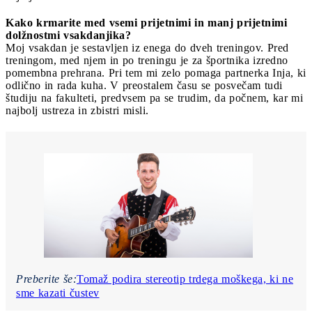
Kako krmarite med vsemi prijetnimi in manj prijetnimi
dolžnostmi vsakdanjika?
Moj vsakdan je sestavljen iz enega do dveh treningov. Pred
treningom, med njem in po treningu je za športnika izredno
pomembna prehrana. Pri tem mi zelo pomaga partnerka Inja, ki
odlično in rada kuha. V preostalem času se posvečam tudi
študiju na fakulteti, predvsem pa se trudim, da počnem, kar mi
najbolj ustreza in zbistri misli.
Preberite še:
Tomaž podira stereotip trdega moškega, ki ne
sme kazati čustev