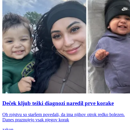
Deček kljub težki diagnozi naredil prve korake
Ob rojstvu so staršem povedali, da ima njihov otrok redko bolezen.
Danes praznujejo vsak njegov korak
zakon