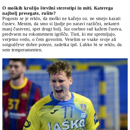
O moških krožijo številni stereotipi in miti. Katerega
najbolj presegate, rušite?
Pogosto se je reklo, da moški ne kažejo oz. ne smejo kazati
čustev. Menim, da smo si ljudje po naravi različni, nekateri
manj čustveni, spet drugi bolj. Jaz osebno rad kažem čustva,
predvsem na rokometnem igrišču. Tisti, ki me spremljajo,
verjetno vedo, o čem govorim. Veselim se vsake svoje ali
soigralčeve dobre poteze, zadetka ipd. Lahko bi se reklo, da
sem temperamenten.