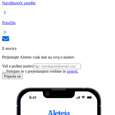
Navdihujoče zgodbe
Poročilo
E-novice
Prejemajte Aleteio vsak dan na svoj e-naslov.
Vaš e-poštni naslov
Strinjam se s prejemanjem vsebine in
pogoji.
Prijavite se