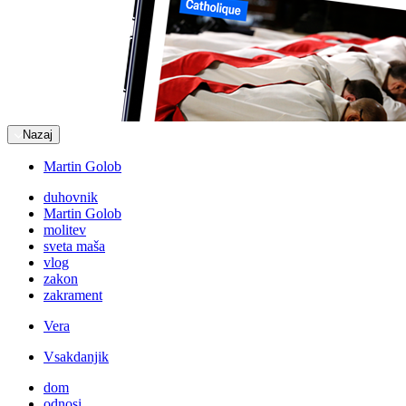
Nazaj
Martin Golob
duhovnik
Martin Golob
molitev
sveta maša
vlog
zakon
zakrament
Vera
Vsakdanjik
dom
odnosi