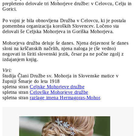
prepleteno delovale tri Mohorjeve družbe: v Celovcu, Celju in
Gorici.
Po vojni je bila obnovljena Družba v Celovcu, ki je postala
pomembna organizacija koroških Slovencev. Ločeno sta
delovali še Celjska Mohorjeva in Goriška Mohorjeva.
Mohorjeva družba deluje še danes. Njena dejavnost še danes
sloni na krščanskih načelih, njena naloga je (še vedno)
negovati in širiti slovenski jezik, česar pa ne počne zgolj z
izdajanjem knjig.
Viri:
študija Člani Družbe sv. Mohorja in Slovenske matice v
župniji Šmarje do leta 1918
spletna stran
Celjske Mohorjeve družbe
spletna stran
Celovške Mohorjeve družbe
spletna stran
razlage imena Hermagoras-Mohor
.