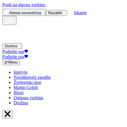
Pojdi na glavno vsebino
Iskanje
Aleteia
slovenščina
Razdelki
Storitve
Podprite nas
Podprite nas
Menu
Intervju
Navdihujoče zgodbe
Življenjski slog
Martin Golob
Blogi
Oglasna vsebina
Družina