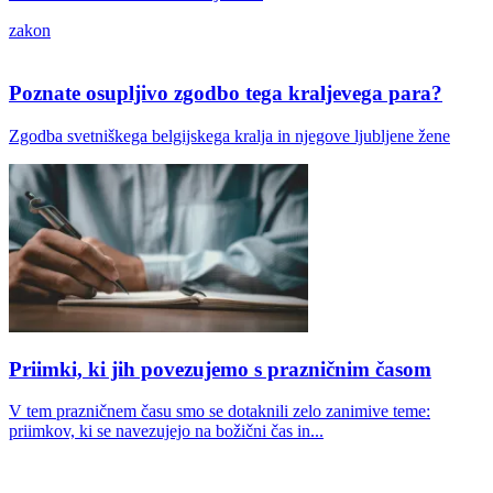
zakon
Poznate osupljivo zgodbo tega kraljevega para?
Zgodba svetniškega belgijskega kralja in njegove ljubljene žene
Priimki, ki jih povezujemo s prazničnim časom
V tem prazničnem času smo se dotaknili zelo zanimive teme:
priimkov, ki se navezujejo na božični čas in...