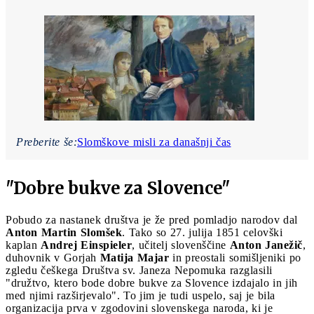
Preberite še:
Slomškove misli za današnji čas
"Dobre bukve za Slovence"
Pobudo za nastanek društva je že pred pomladjo narodov dal
Anton Martin Slomšek
. Tako so 27. julija 1851 celovški
kaplan
Andrej Einspieler
, učitelj slovenščine
Anton Janežič
,
duhovnik v Gorjah
Matija Majar
in preostali somišljeniki po
zgledu češkega Društva sv. Janeza Nepomuka razglasili
"družtvo, ktero bode dobre bukve za Slovence izdajalo in jih
med njimi razširjevalo". To jim je tudi uspelo, saj je bila
organizacija prva v zgodovini slovenskega naroda, ki je