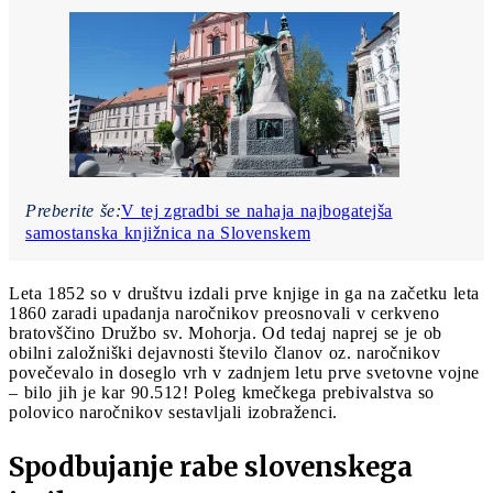
Preberite še:
V tej zgradbi se nahaja najbogatejša
samostanska knjižnica na Slovenskem
Leta 1852 so v društvu izdali prve knjige in ga na začetku leta
1860 zaradi upadanja naročnikov preosnovali v cerkveno
bratovščino Družbo sv. Mohorja. Od tedaj naprej se je ob
obilni založniški dejavnosti število članov oz. naročnikov
povečevalo in doseglo vrh v zadnjem letu prve svetovne vojne
– bilo jih je kar 90.512! Poleg kmečkega prebivalstva so
polovico naročnikov sestavljali izobraženci.
Spodbujanje rabe slovenskega