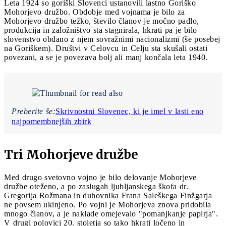
Leta 1924 so goriški Slovenci ustanovili lastno Goriško
Mohorjevo družbo. Obdobje med vojnama je bilo za
Mohorjevo družbo težko, število članov je močno padlo,
produkcija in založništvo sta stagnirala, hkrati pa je bilo
slovenstvo obdano z njem sovražnimi nacionalizmi (še posebej
na Goriškem). Društvi v Celovcu in Celju sta skušali ostati
povezani, a se je povezava bolj ali manj končala leta 1940.
Preberite še:
Skrivnostni Slovenec, ki je imel v lasti eno
najpomembnejših zbirk
Tri Mohorjeve družbe
Med drugo svetovno vojno je bilo delovanje Mohorjeve
družbe oteženo, a po zaslugah ljubljanskega škofa dr.
Gregorija Rožmana in duhovnika Frana Saleškega Finžgarja
ne povsem ukinjeno. Po vojni je Mohorjeva znova pridobila
mnogo članov, a je naklade omejevalo "pomanjkanje papirja".
V drugi polovici 20. stoletja so tako hkrati ločeno in