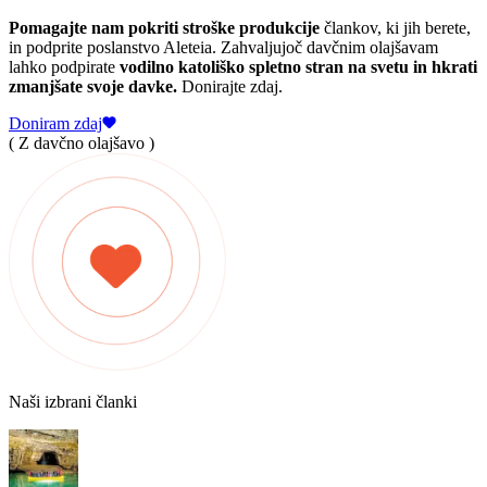
Pomagajte nam pokriti stroške produkcije
člankov, ki jih berete,
in podprite poslanstvo Aleteia. Zahvaljujoč davčnim olajšavam
lahko podpirate
vodilno katoliško spletno stran na svetu in hkrati
zmanjšate svoje davke.
Donirajte zdaj.
Doniram zdaj
( Z davčno olajšavo )
Naši izbrani članki