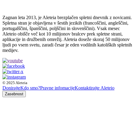
Zagnan leta 2013, je Aleteia brezplačen spletni dnevnik z novicami.
Spletna stran je objavljena v šestih jezikih (francoščini, angleščini,
portugalščini, španščini, poljščini in slovenščini). Vsak mesec
Aleteio obišče več kot 10 milijonov bralcev prek spletne strani,
aplikacije in družbenih omrežij. Aleteia doseže skoraj 50 milijonov
ljudi po vsem svetu, zaradi česar je eden vodilnih katoliških spletnih
medijev.
© 2025 Aleteia
Donirajte
Kdo smo?
Pravne infomacije
Kontaktirajte Aleteio
Zasebnost