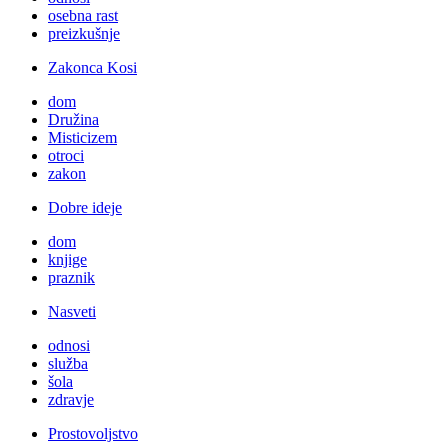
osebna rast
preizkušnje
Zakonca Kosi
dom
Družina
Misticizem
otroci
zakon
Dobre ideje
dom
knjige
praznik
Nasveti
odnosi
služba
šola
zdravje
Prostovoljstvo