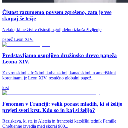
Čistost razumemo povsem zgrešeno, zato je vse
skupaj še težje
Nekdo, ki ne živi v čistosti, zgolj delno izkuša življenje
papež Leon XIV.
Predstavljamo osupljivo družinsko drevo papeža
Leona XIV.
Z evropskimi, afriškimi, kubanskimi, kanadskimi in ameriškimi
koreninami je Leon XIV. resnično globalni papež...
krst
Fenomen v Franciji: velik porast mladih, ki si želijo
prejeti sveti krst. Kdo so in kaj si želijo?
Raziskava, ki sta jo Aleteia in francoski katoliški tednik Famille
Chrétienne izvedla med skoraj 900...