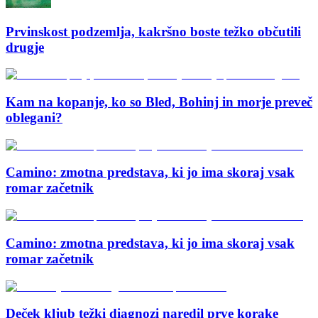
Prvinskost podzemlja, kakršno boste težko občutili
drugje
Kam na kopanje, ko so Bled, Bohinj in morje preveč
oblegani?
Camino: zmotna predstava, ki jo ima skoraj vsak
romar začetnik
Camino: zmotna predstava, ki jo ima skoraj vsak
romar začetnik
Deček kljub težki diagnozi naredil prve korake