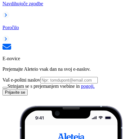
Navdihujoče zgodbe
Poročilo
E-novice
Prejemajte Aleteio vsak dan na svoj e-naslov.
Vaš e-poštni naslov
Strinjam se s prejemanjem vsebine in
pogoji.
Prijavite se