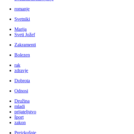
romanje
Svetniki
Marija
Sveti Jožef
Zakramenti
Bolezen
rak
zdravje
Dobrota
Odnosi
Družina
mladi
prijateljstvo
šport
zakon
Preizkušnje