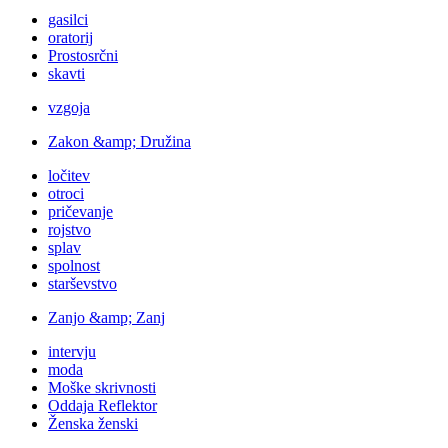
gasilci
oratorij
Prostosrčni
skavti
vzgoja
Zakon &amp; Družina
ločitev
otroci
pričevanje
rojstvo
splav
spolnost
starševstvo
Zanjo &amp; Zanj
intervju
moda
Moške skrivnosti
Oddaja Reflektor
Ženska ženski