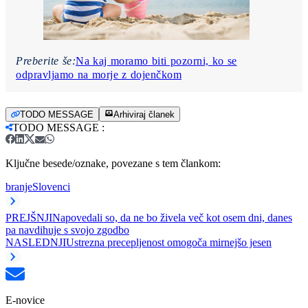
Preberite še:
Na kaj moramo biti pozorni, ko se
odpravljamo na morje z dojenčkom
TODO MESSAGE
Arhiviraj članek
TODO MESSAGE
:
Ključne besede/oznake, povezane s tem člankom:
branje
Slovenci
PREJŠNJI
Napovedali so, da ne bo živela več kot osem dni, danes
pa navdihuje s svojo zgodbo
NASLEDNJI
Ustrezna precepljenost omogoča mirnejšo jesen
E-novice