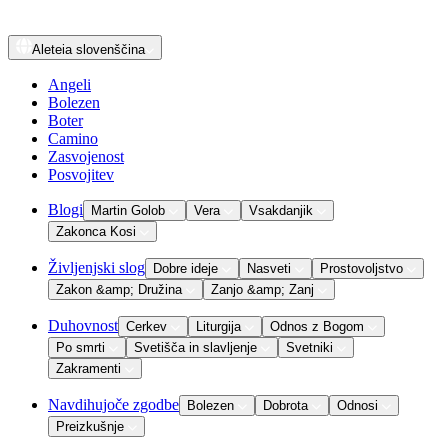
Aleteia
slovenščina
Angeli
Bolezen
Boter
Camino
Zasvojenost
Posvojitev
Blogi
Martin Golob
Vera
Vsakdanjik
Zakonca Kosi
Življenjski slog
Dobre ideje
Nasveti
Prostovoljstvo
Zakon &amp; Družina
Zanjo &amp; Zanj
Duhovnost
Cerkev
Liturgija
Odnos z Bogom
Po smrti
Svetišča in slavljenje
Svetniki
Zakramenti
Navdihujoče zgodbe
Bolezen
Dobrota
Odnosi
Preizkušnje