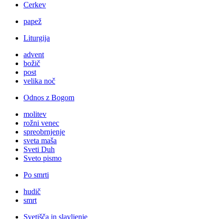
Cerkev
papež
Liturgija
advent
božič
post
velika noč
Odnos z Bogom
molitev
rožni venec
spreobrnjenje
sveta maša
Sveti Duh
Sveto pismo
Po smrti
hudič
smrt
Svetišča in slavljenje