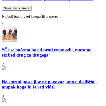
Naloži več člankov
Najbolj brano v tej kategoriji ta mesec
1
“Če se hočemo boriti proti evtanaziji, moramo
skrbeti drug za drugega”
2
Na smrtni postelji se ne pogovarjamo o dediščini,
ampak koga bi še rad videl
3