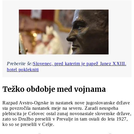
Preberite še:
Slovenec, pred katerim je papež Janez XXIII.
hotel poklekniti
Težko obdobje med vojnama
Razpad Avstro-Ogrske in nastanek nove jugoslovanske države
sta povzročila nastanek meje na severu. Zaradi neuspeha
plebiscita je Celovec ostal zunaj novonastale slovenske države,
zato so Družbo preselili v Prevalje in tam ostali do leta 1927,
ko so se preselili v Celje.