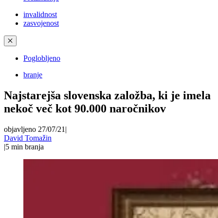
invalidnost
zasvojenost
✕
Poglobljeno
branje
Najstarejša slovenska založba, ki je imela
nekoč več kot 90.000 naročnikov
objavljeno 27/07/21
|
David Tomažin
|
5
min branja