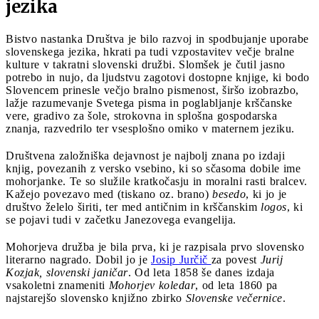
jezika
Bistvo nastanka Društva je bilo razvoj in spodbujanje uporabe
slovenskega jezika, hkrati pa tudi vzpostavitev večje bralne
kulture v takratni slovenski družbi. Slomšek je čutil jasno
potrebo in nujo, da ljudstvu zagotovi dostopne knjige, ki bodo
Slovencem prinesle večjo bralno pismenost, širšo izobrazbo,
lažje razumevanje Svetega pisma in poglabljanje krščanske
vere, gradivo za šole, strokovna in splošna gospodarska
znanja, razvedrilo ter vsesplošno omiko v maternem jeziku.
Društvena založniška dejavnost je najbolj znana po izdaji
knjig, povezanih z versko vsebino, ki so sčasoma dobile ime
mohorjanke. Te so služile kratkočasju in moralni rasti bralcev.
Kažejo povezavo med (tiskano oz. brano)
besedo
, ki jo je
društvo želelo širiti, ter med antičnim in krščanskim
logos
, ki
se pojavi tudi v začetku Janezovega evangelija.
Mohorjeva družba je bila prva, ki je razpisala prvo slovensko
literarno nagrado. Dobil jo je
Josip Jurčič
za povest
Jurij
Kozjak, slovenski janičar
. Od leta 1858 še danes izdaja
vsakoletni znameniti
Mohorjev koledar
, od leta 1860 pa
najstarejšo slovensko knjižno zbirko
Slovenske večernice
.