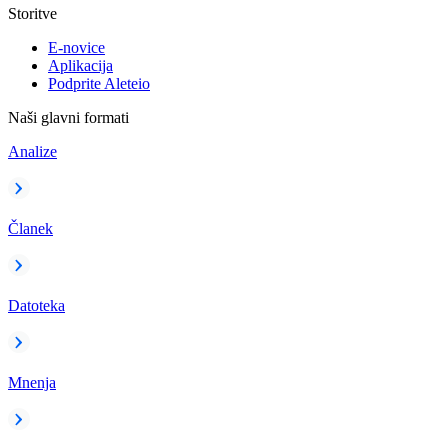
Storitve
E-novice
Aplikacija
Podprite Aleteio
Naši glavni formati
Analize
Članek
Datoteka
Mnenja