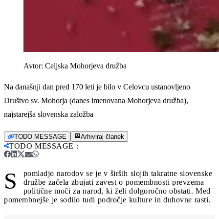
Avtor:
Celjska Mohorjeva družba
Na današnji dan pred 170 leti je bilo v Celovcu ustanovljeno
Društvo sv. Mohorja (danes imenovana Mohorjeva družba),
najstarejša slovenska založba
TODO MESSAGE
Arhiviraj članek
TODO MESSAGE
:
S
pomladjo narodov se je v širših slojih takratne slovenske
družbe začela zbujati zavest o pomembnosti prevzema
politične moči za narod, ki želi dolgoročno obstati. Med
pomembnejše je sodilo tudi področje kulture in duhovne rasti.