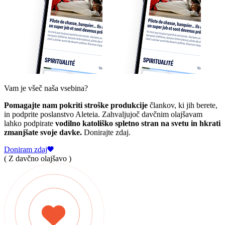
Vam je všeč naša vsebina?
Pomagajte nam pokriti stroške produkcije
člankov, ki jih berete,
in podprite poslanstvo Aleteia. Zahvaljujoč davčnim olajšavam
lahko podpirate
vodilno katoliško spletno stran na svetu in hkrati
zmanjšate svoje davke.
Donirajte zdaj.
Doniram zdaj
( Z davčno olajšavo )