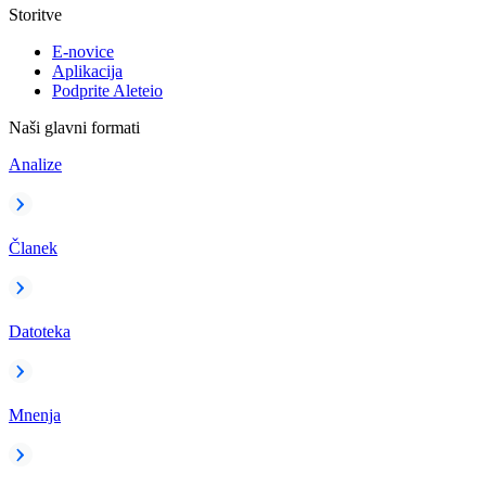
Storitve
E-novice
Aplikacija
Podprite Aleteio
Naši glavni formati
Analize
Članek
Datoteka
Mnenja