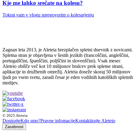
Kje me lahko srečate na kolesu?
Tokrat vam v vlogu spregovorim o kolesarjenju
Zagnan leta 2013, je Aleteia brezplačen spletni dnevnik z novicami.
Spletna stran je objavljena v šestih jezikih (francoščini, angleščini,
portugalščini, španščini, poljščini in slovenščini). Vsak mesec
Aleteio obišče več kot 10 milijonov bralcev prek spletne strani,
aplikacije in družbenih omrežij. Aleteia doseže skoraj 50 milijonov
ljudi po vsem svetu, zaradi česar je eden vodilnih katoliških spletnih
medijev.
© 2025 Aleteia
Donirajte
Kdo smo?
Pravne infomacije
Kontaktirajte Aleteio
Zasebnost