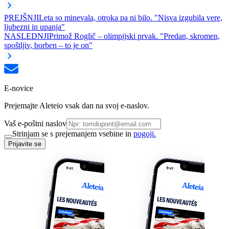
PREJŠNJI
Leta so minevala, otroka pa ni bilo. "Nisva izgubila vere,
ljubezni in upanja"
NASLEDNJI
Primož Roglič – olimpijski prvak. "Predan, skromen,
spoštljiv, borben – to je on"
E-novice
Prejemajte Aleteio vsak dan na svoj e-naslov.
Vaš e-poštni naslov
Strinjam se s prejemanjem vsebine in
pogoji.
Prijavite se