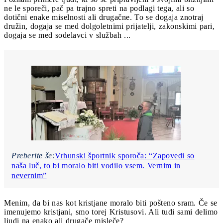
ne le sporeči, pač pa trajno spreti na podlagi tega, ali so
dotični enake miselnosti ali drugačne. To se dogaja znotraj
družin, dogaja se med dolgoletnimi prijatelji, zakonskimi pari,
dogaja se med sodelavci v službah ...
Preberite še:
Vrhunski športnik sporoča: “Zapovedi so
naša luč, to bi moralo biti vodilo vsem. Vernim in
nevernim”
Menim, da bi nas kot kristjane moralo biti pošteno sram. Če se
imenujemo kristjani, smo torej Kristusovi. Ali tudi sami delimo
ljudi na enako ali drugače misleče?