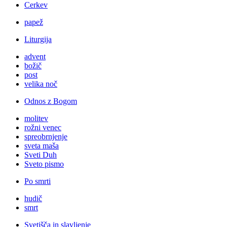
Cerkev
papež
Liturgija
advent
božič
post
velika noč
Odnos z Bogom
molitev
rožni venec
spreobrnjenje
sveta maša
Sveti Duh
Sveto pismo
Po smrti
hudič
smrt
Svetišča in slavljenje