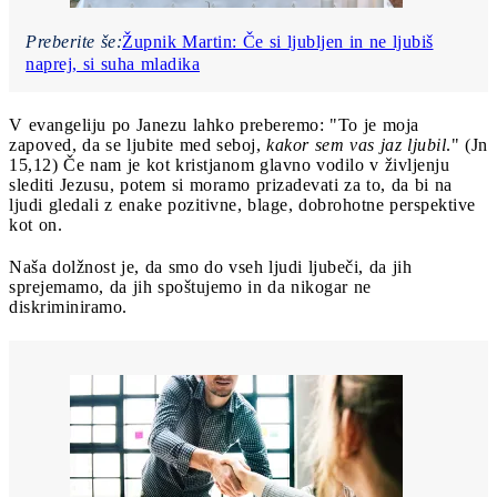
Preberite še:
Župnik Martin: Če si ljubljen in ne ljubiš
naprej, si suha mladika
V evangeliju po Janezu lahko preberemo: "To je moja
zapoved, da se ljubite med seboj,
kakor sem vas jaz ljubil
." (Jn
15,12) Če nam je kot kristjanom glavno vodilo v življenju
slediti Jezusu, potem si moramo prizadevati za to, da bi na
ljudi gledali z enake pozitivne, blage, dobrohotne perspektive
kot on.
Naša dolžnost je, da smo do vseh ljudi ljubeči, da jih
sprejemamo, da jih spoštujemo in da nikogar ne
diskriminiramo.