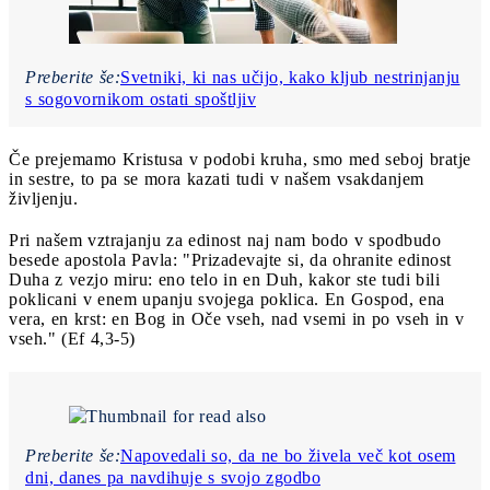
Preberite še:
Svetniki, ki nas učijo, kako kljub nestrinjanju
s sogovornikom ostati spoštljiv
Če prejemamo Kristusa v podobi kruha, smo med seboj bratje
in sestre, to pa se mora kazati tudi v našem vsakdanjem
življenju.
Pri našem vztrajanju za edinost naj nam bodo v spodbudo
besede apostola Pavla: "Prizadevajte si, da ohranite edinost
Duha z vezjo miru: eno telo in en Duh, kakor ste tudi bili
poklicani v enem upanju svojega poklica. En Gospod, ena
vera, en krst: en Bog in Oče vseh, nad vsemi in po vseh in v
vseh." (Ef 4,3-5)
Preberite še:
Napovedali so, da ne bo živela več kot osem
dni, danes pa navdihuje s svojo zgodbo