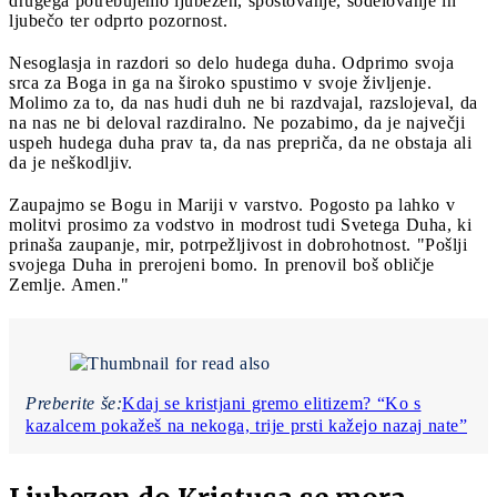
drugega potrebujemo ljubezen, spoštovanje, sodelovanje in
ljubečo ter odprto pozornost.
Nesoglasja in razdori so delo hudega duha. Odprimo svoja
srca za Boga in ga na široko spustimo v svoje življenje.
Molimo za to, da nas hudi duh ne bi razdvajal, razslojeval, da
na nas ne bi deloval razdiralno. Ne pozabimo, da je največji
uspeh hudega duha prav ta, da nas prepriča, da ne obstaja ali
da je neškodljiv.
Zaupajmo se Bogu in Mariji v varstvo. Pogosto pa lahko v
molitvi prosimo za vodstvo in modrost tudi Svetega Duha, ki
prinaša zaupanje, mir, potrpežljivost in dobrohotnost. "Pošlji
svojega Duha in prerojeni bomo. In prenovil boš obličje
Zemlje. Amen."
Preberite še:
Kdaj se kristjani gremo elitizem? “Ko s
kazalcem pokažeš na nekoga, trije prsti kažejo nazaj nate”