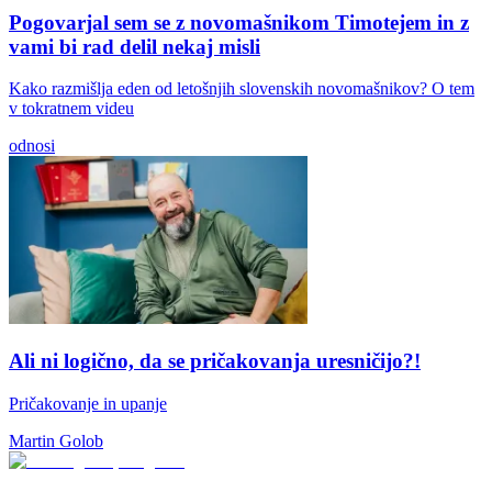
Pogovarjal sem se z novomašnikom Timotejem in z
vami bi rad delil nekaj misli
Kako razmišlja eden od letošnjih slovenskih novomašnikov? O tem
v tokratnem videu
odnosi
Ali ni logično, da se pričakovanja uresničijo?!
Pričakovanje in upanje
Martin Golob