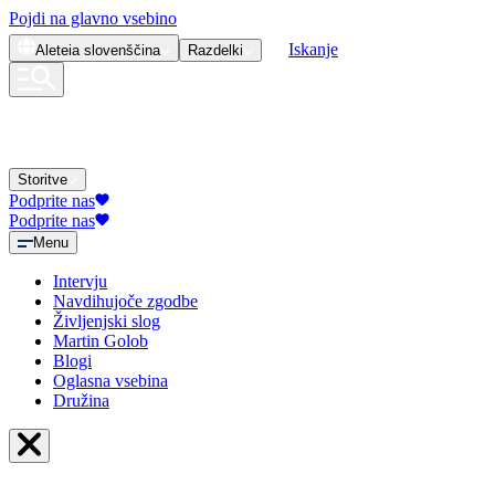
Pojdi na glavno vsebino
Iskanje
Aleteia
slovenščina
Razdelki
Storitve
Podprite nas
Podprite nas
Menu
Intervju
Navdihujoče zgodbe
Življenjski slog
Martin Golob
Blogi
Oglasna vsebina
Družina