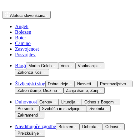
Aleteia
slovenščina
Angeli
Bolezen
Boter
Camino
Zasvojenost
Posvojitev
Blogi
Martin Golob
Vera
Vsakdanjik
Zakonca Kosi
Življenjski slog
Dobre ideje
Nasveti
Prostovoljstvo
Zakon &amp; Družina
Zanjo &amp; Zanj
Duhovnost
Cerkev
Liturgija
Odnos z Bogom
Po smrti
Svetišča in slavljenje
Svetniki
Zakramenti
Navdihujoče zgodbe
Bolezen
Dobrota
Odnosi
Preizkušnje