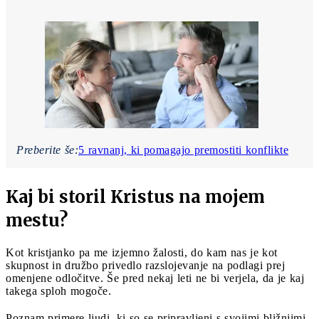
Preberite še:
5 ravnanj, ki pomagajo premostiti konflikte
Kaj bi storil Kristus na mojem
mestu?
Kot kristjanko pa me izjemno žalosti, do kam nas je kot
skupnost in družbo privedlo razslojevanje na podlagi prej
omenjene odločitve. Še pred nekaj leti ne bi verjela, da je kaj
takega sploh mogoče.
Poznam primere ljudi, ki so se pripravljeni s svojimi bližnjimi