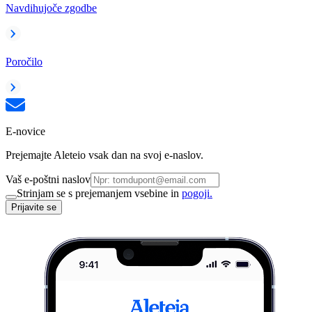
Navdihujoče zgodbe
Poročilo
E-novice
Prejemajte Aleteio vsak dan na svoj e-naslov.
Vaš e-poštni naslov
Strinjam se s prejemanjem vsebine in
pogoji.
Prijavite se