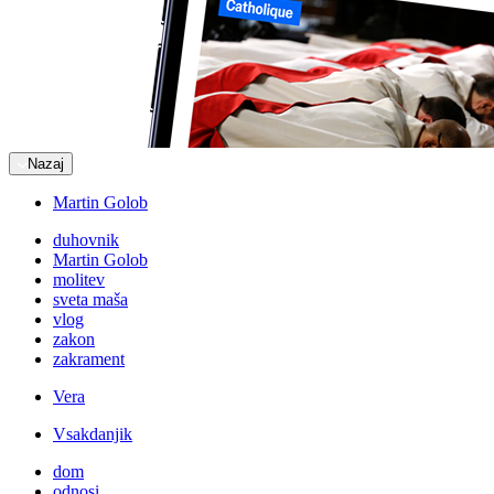
Nazaj
Martin Golob
duhovnik
Martin Golob
molitev
sveta maša
vlog
zakon
zakrament
Vera
Vsakdanjik
dom
odnosi