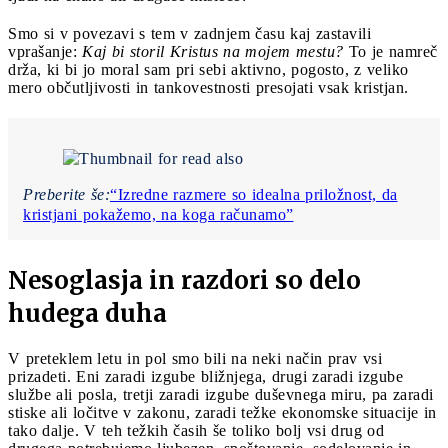
Smo si v povezavi s tem v zadnjem času kaj zastavili
vprašanje:
Kaj bi storil Kristus na mojem mestu?
To je namreč
drža, ki bi jo moral sam pri sebi aktivno, pogosto, z veliko
mero občutljivosti in tankovestnosti presojati vsak kristjan.
Preberite še:
“Izredne razmere so idealna priložnost, da
kristjani pokažemo, na koga računamo”
Nesoglasja in razdori so delo
hudega duha
V preteklem letu in pol smo bili na neki način prav vsi
prizadeti. Eni zaradi izgube bližnjega, drugi zaradi izgube
službe ali posla, tretji zaradi izgube duševnega miru, pa zaradi
stiske ali ločitve v zakonu, zaradi težke ekonomske situacije in
tako dalje. V teh težkih časih še toliko bolj vsi drug od