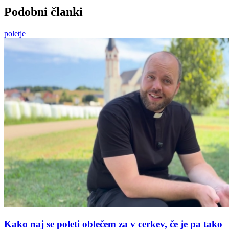
Podobni članki
poletje
Kako naj se poleti oblečem za v cerkev, če je pa tako