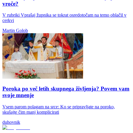
vroče?
V rubriki Vprašaj župnika se tokrat osredotočam na temo oblačil v
cerkvi
Martin Golob
Poroka po več letih skupnega življenja? Povem vam
svoje mnenje
Vsem parom polagam na srce: Ko se pripravljate na poroko,
skušajte čim manj komplicirati
duhovnik