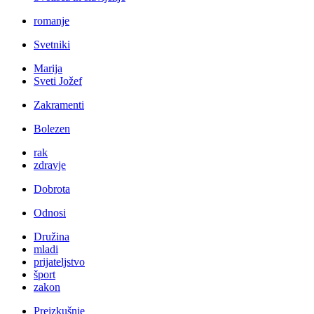
romanje
Svetniki
Marija
Sveti Jožef
Zakramenti
Bolezen
rak
zdravje
Dobrota
Odnosi
Družina
mladi
prijateljstvo
šport
zakon
Preizkušnje