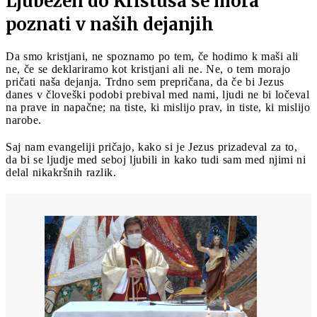
Ljubezen do Kristusa se mora
poznati v naših dejanjih
Da smo kristjani, ne spoznamo po tem, če hodimo k maši ali
ne, če se deklariramo kot kristjani ali ne. Ne, o tem morajo
pričati naša dejanja. Trdno sem prepričana, da če bi Jezus
danes v človeški podobi prebival med nami, ljudi ne bi ločeval
na prave in napačne; na tiste, ki mislijo prav, in tiste, ki mislijo
narobe.
Saj nam evangeliji pričajo, kako si je Jezus prizadeval za to,
da bi se ljudje med seboj ljubili in kako tudi sam med njimi ni
delal nikakršnih razlik.