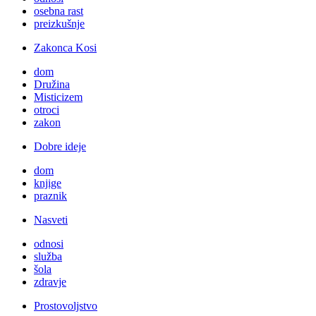
osebna rast
preizkušnje
Zakonca Kosi
dom
Družina
Misticizem
otroci
zakon
Dobre ideje
dom
knjige
praznik
Nasveti
odnosi
služba
šola
zdravje
Prostovoljstvo