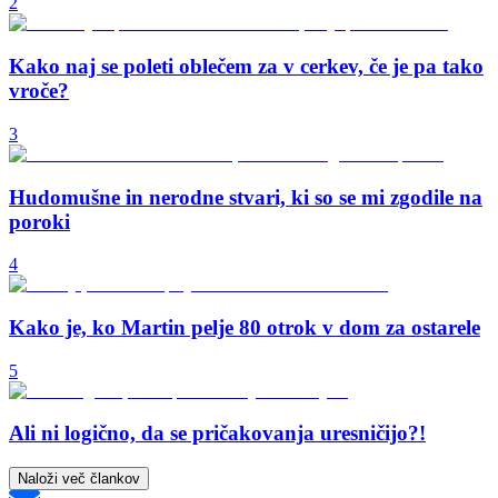
2
Kako naj se poleti oblečem za v cerkev, če je pa tako
vroče?
3
Hudomušne in nerodne stvari, ki so se mi zgodile na
poroki
4
Kako je, ko Martin pelje 80 otrok v dom za ostarele
5
Ali ni logično, da se pričakovanja uresničijo?!
Naloži več člankov