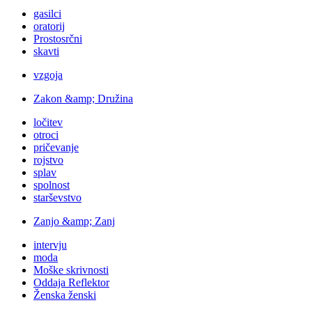
gasilci
oratorij
Prostosrčni
skavti
vzgoja
Zakon &amp; Družina
ločitev
otroci
pričevanje
rojstvo
splav
spolnost
starševstvo
Zanjo &amp; Zanj
intervju
moda
Moške skrivnosti
Oddaja Reflektor
Ženska ženski