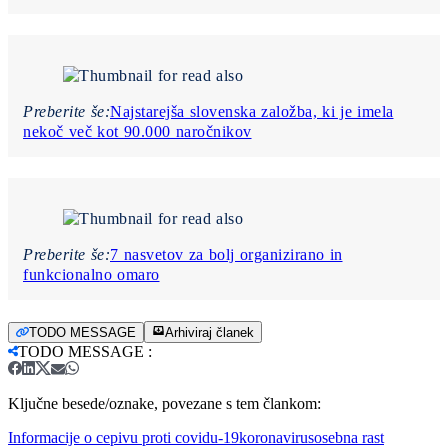
Preberite še:
Najstarejša slovenska založba, ki je imela
nekoč več kot 90.000 naročnikov
Preberite še:
7 nasvetov za bolj organizirano in
funkcionalno omaro
TODO MESSAGE
Arhiviraj članek
TODO MESSAGE
:
Ključne besede/oznake, povezane s tem člankom:
Informacije o cepivu proti covidu-19
koronavirus
osebna rast