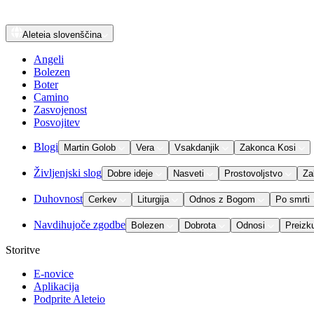
Aleteia
slovenščina
Angeli
Bolezen
Boter
Camino
Zasvojenost
Posvojitev
Blogi
Martin Golob
Vera
Vsakdanjik
Zakonca Kosi
Življenjski slog
Dobre ideje
Nasveti
Prostovoljstvo
Za
Duhovnost
Cerkev
Liturgija
Odnos z Bogom
Po smrti
Navdihujoče zgodbe
Bolezen
Dobrota
Odnosi
Preizk
Storitve
E-novice
Aplikacija
Podprite Aleteio