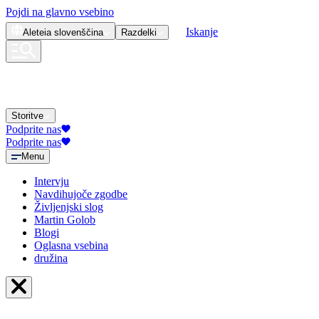
Pojdi na glavno vsebino
Iskanje
Aleteia
slovenščina
Razdelki
Storitve
Podprite nas
Podprite nas
Menu
Intervju
Navdihujoče zgodbe
Življenjski slog
Martin Golob
Blogi
Oglasna vsebina
družina