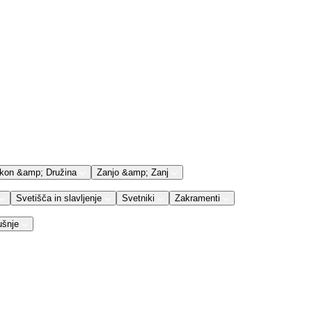
kon &amp; Družina
Zanjo &amp; Zanj
Svetišča in slavljenje
Svetniki
Zakramenti
ušnje