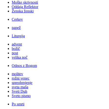
Moške skrivnosti
Oddaja Reflektor
Ženska ženski
Cerkev
papež
Liturgija
advent
božič
post
velika noč
Odnos z Bogom
molitev
rožni venec
spreobrnjenje
sveta maša
Sveti Duh
Sveto pismo
Po smrti