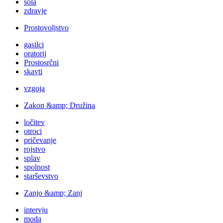
šola
zdravje
Prostovoljstvo
gasilci
oratorij
Prostosrčni
skavti
vzgoja
Zakon &amp; Družina
ločitev
otroci
pričevanje
rojstvo
splav
spolnost
starševstvo
Zanjo &amp; Zanj
intervju
moda