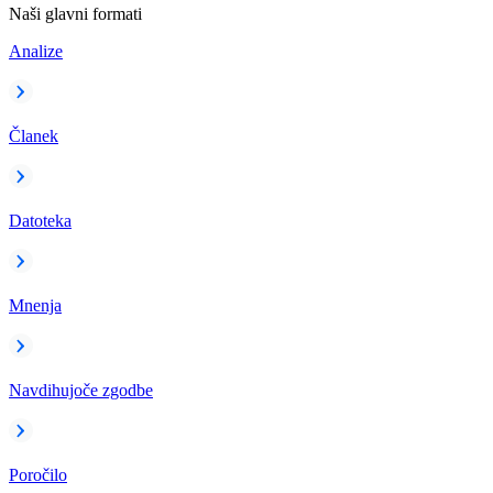
Naši glavni formati
Analize
Članek
Datoteka
Mnenja
Navdihujoče zgodbe
Poročilo