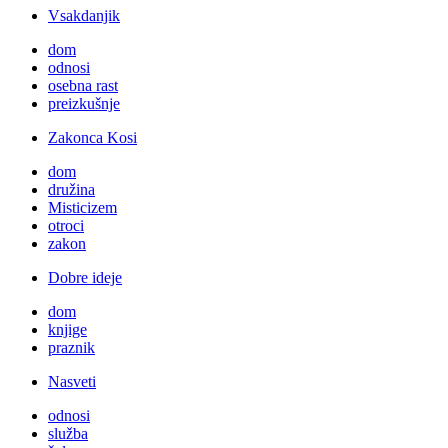
Vsakdanjik
dom
odnosi
osebna rast
preizkušnje
Zakonca Kosi
dom
družina
Misticizem
otroci
zakon
Dobre ideje
dom
knjige
praznik
Nasveti
odnosi
služba