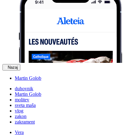
Nazaj
Martin Golob
duhovnik
Martin Golob
molitev
sveta maša
vlog
zakon
zakrament
Vera