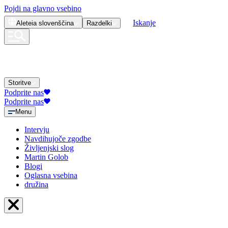
Pojdi na glavno vsebino
Iskanje
Aleteia
slovenščina
Razdelki
Storitve
Podprite nas
Podprite nas
Menu
Intervju
Navdihujoče zgodbe
Življenjski slog
Martin Golob
Blogi
Oglasna vsebina
družina