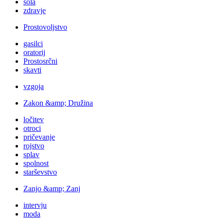
šola
zdravje
Prostovoljstvo
gasilci
oratorij
Prostosrčni
skavti
vzgoja
Zakon &amp; Družina
ločitev
otroci
pričevanje
rojstvo
splav
spolnost
starševstvo
Zanjo &amp; Zanj
intervju
moda