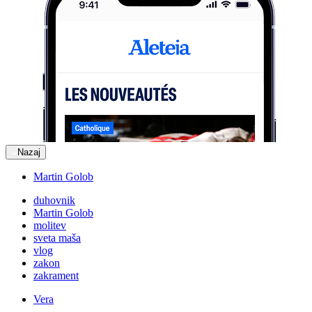
Nazaj
Martin Golob
duhovnik
Martin Golob
molitev
sveta maša
vlog
zakon
zakrament
Vera