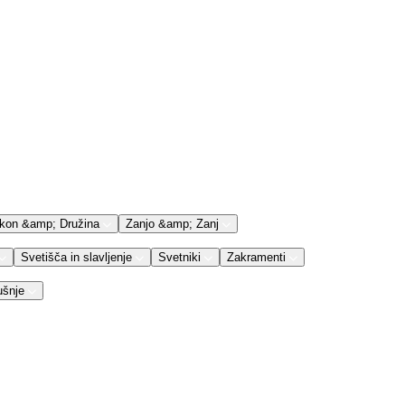
kon &amp; Družina
Zanjo &amp; Zanj
Svetišča in slavljenje
Svetniki
Zakramenti
ušnje