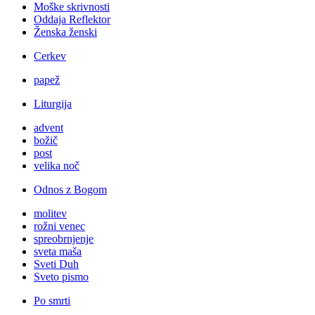
Moške skrivnosti
Oddaja Reflektor
Ženska ženski
Cerkev
papež
Liturgija
advent
božič
post
velika noč
Odnos z Bogom
molitev
rožni venec
spreobrnjenje
sveta maša
Sveti Duh
Sveto pismo
Po smrti