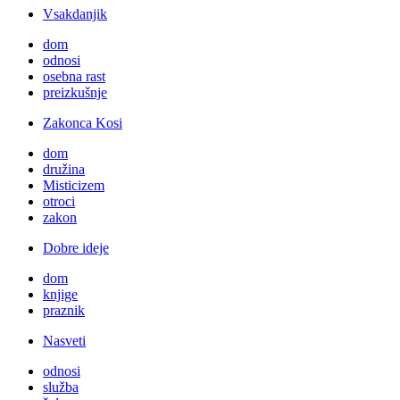
Vsakdanjik
dom
odnosi
osebna rast
preizkušnje
Zakonca Kosi
dom
družina
Misticizem
otroci
zakon
Dobre ideje
dom
knjige
praznik
Nasveti
odnosi
služba