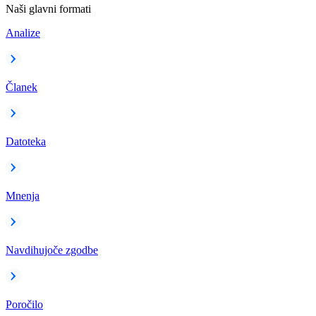
Naši glavni formati
Analize
Članek
Datoteka
Mnenja
Navdihujoče zgodbe
Poročilo