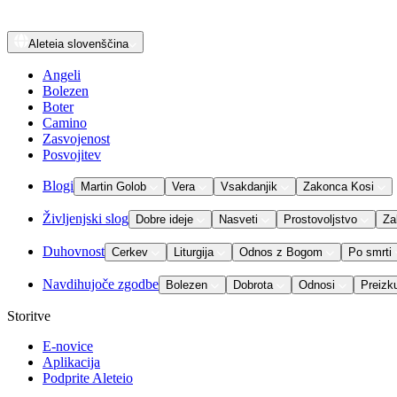
Aleteia
slovenščina
Angeli
Bolezen
Boter
Camino
Zasvojenost
Posvojitev
Blogi
Martin Golob
Vera
Vsakdanjik
Zakonca Kosi
Življenjski slog
Dobre ideje
Nasveti
Prostovoljstvo
Za
Duhovnost
Cerkev
Liturgija
Odnos z Bogom
Po smrti
Navdihujoče zgodbe
Bolezen
Dobrota
Odnosi
Preizk
Storitve
E-novice
Aplikacija
Podprite Aleteio