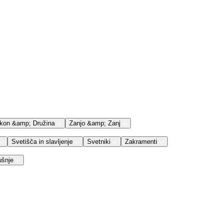
kon &amp; Družina
Zanjo &amp; Zanj
Svetišča in slavljenje
Svetniki
Zakramenti
ušnje