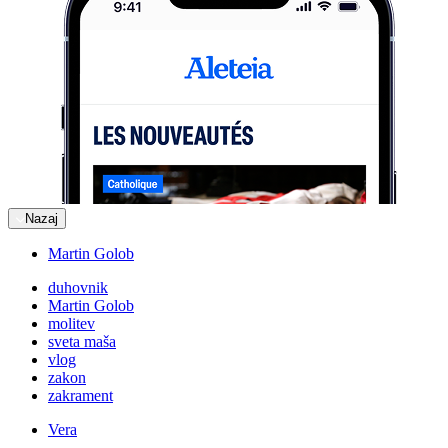
Nazaj
Martin Golob
duhovnik
Martin Golob
molitev
sveta maša
vlog
zakon
zakrament
Vera