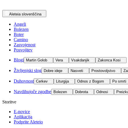
Aleteia
slovenščina
Angeli
Bolezen
Boter
Camino
Zasvojenost
Posvojitev
Blogi
Martin Golob
Vera
Vsakdanjik
Zakonca Kosi
Življenjski slog
Dobre ideje
Nasveti
Prostovoljstvo
Za
Duhovnost
Cerkev
Liturgija
Odnos z Bogom
Po smrti
Navdihujoče zgodbe
Bolezen
Dobrota
Odnosi
Preizk
Storitve
E-novice
Aplikacija
Podprite Aleteio