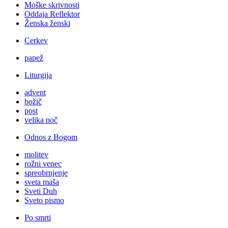
Moške skrivnosti
Oddaja Reflektor
Ženska ženski
Cerkev
papež
Liturgija
advent
božič
post
velika noč
Odnos z Bogom
molitev
rožni venec
spreobrnjenje
sveta maša
Sveti Duh
Sveto pismo
Po smrti