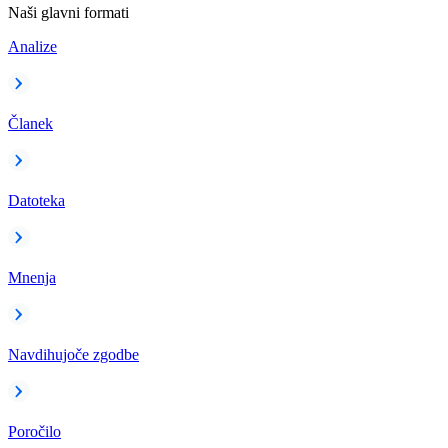
Naši glavni formati
Analize
Članek
Datoteka
Mnenja
Navdihujoče zgodbe
Poročilo