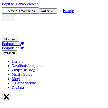
Pojdi na glavno vsebino
Iskanje
Aleteia
slovenščina
Razdelki
Storitve
Podprite nas
Podprite nas
Menu
Intervju
Navdihujoče zgodbe
Življenjski slog
Martin Golob
Blogi
Oglasna vsebina
Družina