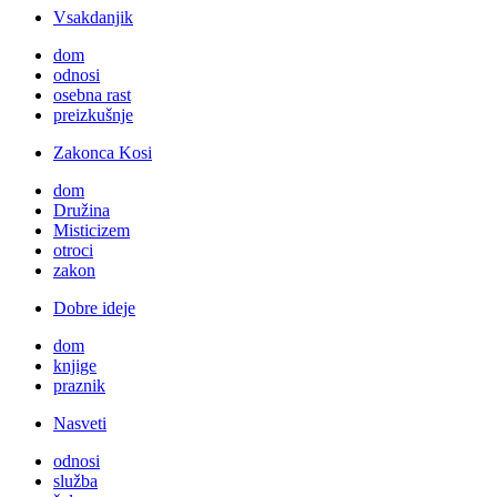
Vsakdanjik
dom
odnosi
osebna rast
preizkušnje
Zakonca Kosi
dom
Družina
Misticizem
otroci
zakon
Dobre ideje
dom
knjige
praznik
Nasveti
odnosi
služba