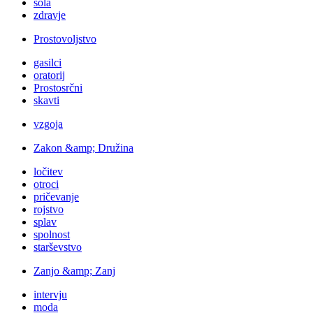
šola
zdravje
Prostovoljstvo
gasilci
oratorij
Prostosrčni
skavti
vzgoja
Zakon &amp; Družina
ločitev
otroci
pričevanje
rojstvo
splav
spolnost
starševstvo
Zanjo &amp; Zanj
intervju
moda