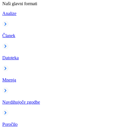
Naši glavni formati
Analize
Članek
Datoteka
Mnenja
Navdihujoče zgodbe
Poročilo