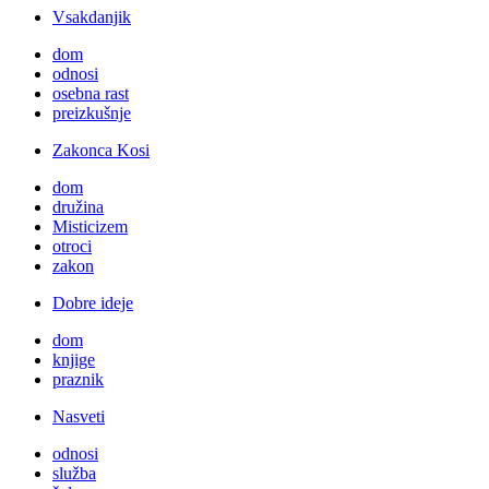
Vsakdanjik
dom
odnosi
osebna rast
preizkušnje
Zakonca Kosi
dom
družina
Misticizem
otroci
zakon
Dobre ideje
dom
knjige
praznik
Nasveti
odnosi
služba