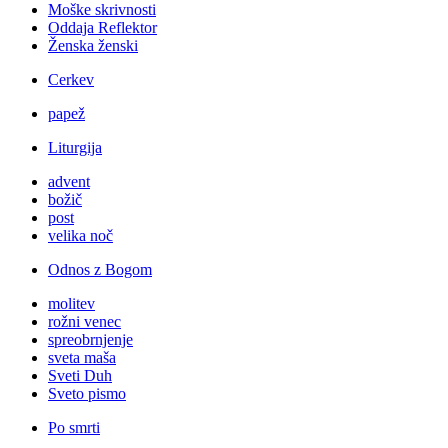
Moške skrivnosti
Oddaja Reflektor
Ženska ženski
Cerkev
papež
Liturgija
advent
božič
post
velika noč
Odnos z Bogom
molitev
rožni venec
spreobrnjenje
sveta maša
Sveti Duh
Sveto pismo
Po smrti