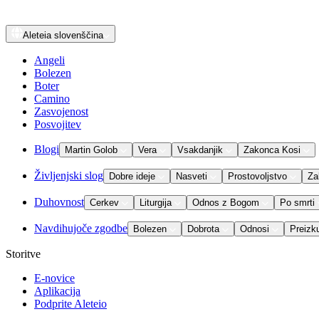
Aleteia
slovenščina
Angeli
Bolezen
Boter
Camino
Zasvojenost
Posvojitev
Blogi
Martin Golob
Vera
Vsakdanjik
Zakonca Kosi
Življenjski slog
Dobre ideje
Nasveti
Prostovoljstvo
Za
Duhovnost
Cerkev
Liturgija
Odnos z Bogom
Po smrti
Navdihujoče zgodbe
Bolezen
Dobrota
Odnosi
Preizk
Storitve
E-novice
Aplikacija
Podprite Aleteio