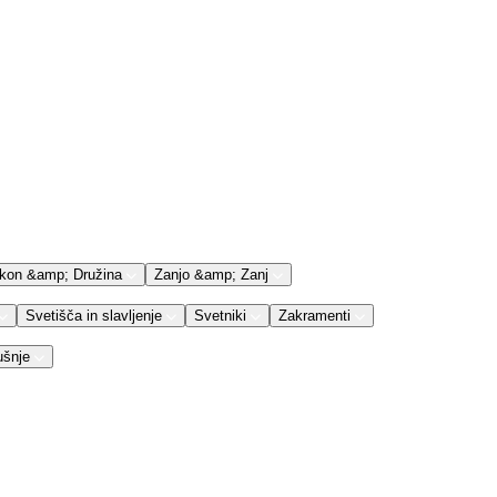
kon &amp; Družina
Zanjo &amp; Zanj
Svetišča in slavljenje
Svetniki
Zakramenti
ušnje