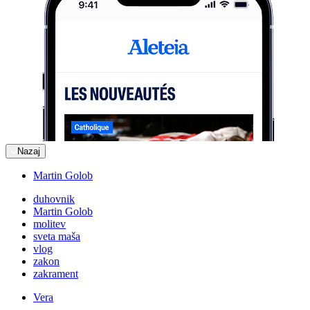
Nazaj
Martin Golob
duhovnik
Martin Golob
molitev
sveta maša
vlog
zakon
zakrament
Vera