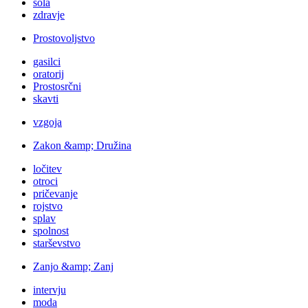
šola
zdravje
Prostovoljstvo
gasilci
oratorij
Prostosrčni
skavti
vzgoja
Zakon &amp; Družina
ločitev
otroci
pričevanje
rojstvo
splav
spolnost
starševstvo
Zanjo &amp; Zanj
intervju
moda