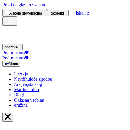
Pojdi na glavno vsebino
Iskanje
Aleteia
slovenščina
Razdelki
Storitve
Podprite nas
Podprite nas
Menu
Intervju
Navdihujoče zgodbe
Življenjski slog
Martin Golob
Blogi
Oglasna vsebina
družina