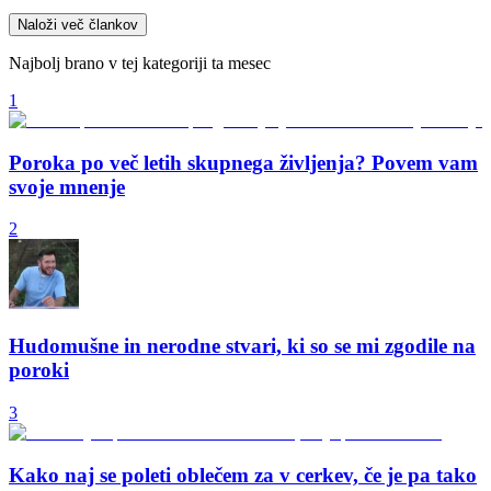
Naloži več člankov
Najbolj brano v tej kategoriji ta mesec
1
Poroka po več letih skupnega življenja? Povem vam
svoje mnenje
2
Hudomušne in nerodne stvari, ki so se mi zgodile na
poroki
3
Kako naj se poleti oblečem za v cerkev, če je pa tako