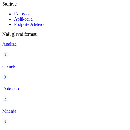
Storitve
E-novice
Aplikacija
Podprite Aleteio
Naši glavni formati
Analize
Članek
Datoteka
Mnenja