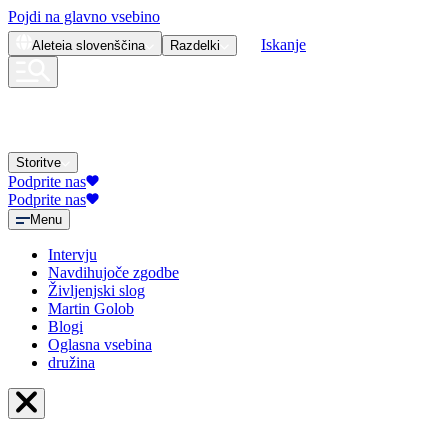
Pojdi na glavno vsebino
Iskanje
Aleteia
slovenščina
Razdelki
Storitve
Podprite nas
Podprite nas
Menu
Intervju
Navdihujoče zgodbe
Življenjski slog
Martin Golob
Blogi
Oglasna vsebina
družina