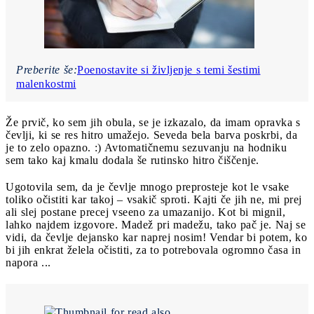
Preberite še:
Poenostavite si življenje s temi šestimi
malenkostmi
Že prvič, ko sem jih obula, se je izkazalo, da imam opravka s
čevlji, ki se res hitro umažejo. Seveda bela barva poskrbi, da
je to zelo opazno. :) Avtomatičnemu sezuvanju na hodniku
sem tako kaj kmalu dodala še rutinsko hitro čiščenje.
Ugotovila sem, da je čevlje mnogo preprosteje kot le vsake
toliko očistiti kar takoj – vsakič sproti. Kajti če jih ne, mi prej
ali slej postane precej vseeno za umazanijo. Kot bi mignil,
lahko najdem izgovore. Madež pri madežu, tako pač je. Naj se
vidi, da čevlje dejansko kar naprej nosim! Vendar bi potem, ko
bi jih enkrat želela očistiti, za to potrebovala ogromno časa in
napora ...