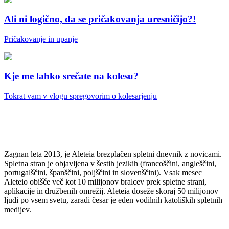
Ali ni logično, da se pričakovanja uresničijo?!
Pričakovanje in upanje
Kje me lahko srečate na kolesu?
Tokrat vam v vlogu spregovorim o kolesarjenju
Zagnan leta 2013, je Aleteia brezplačen spletni dnevnik z novicami.
Spletna stran je objavljena v šestih jezikih (francoščini, angleščini,
portugalščini, španščini, poljščini in slovenščini). Vsak mesec
Aleteio obišče več kot 10 milijonov bralcev prek spletne strani,
aplikacije in družbenih omrežij. Aleteia doseže skoraj 50 milijonov
ljudi po vsem svetu, zaradi česar je eden vodilnih katoliških spletnih
medijev.