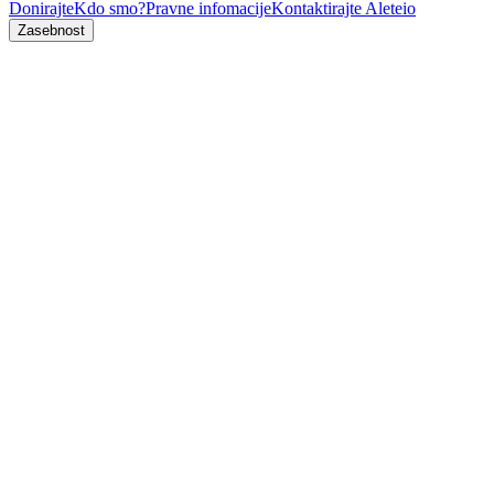
Donirajte
Kdo smo?
Pravne infomacije
Kontaktirajte Aleteio
Zasebnost