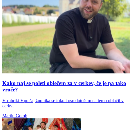
Kako naj se poleti oblečem za v cerkev, če je pa tako
vroče?
V rubriki Vprašaj župnika se tokrat osredotočam na temo oblačil v
cerkvi
Martin Golob