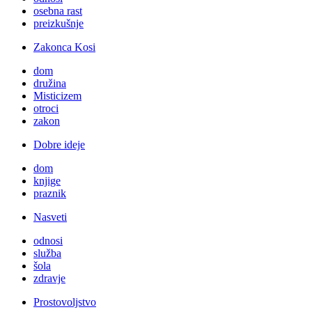
osebna rast
preizkušnje
Zakonca Kosi
dom
družina
Misticizem
otroci
zakon
Dobre ideje
dom
knjige
praznik
Nasveti
odnosi
služba
šola
zdravje
Prostovoljstvo