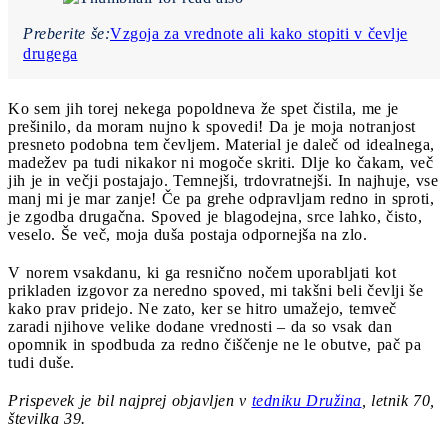
Preberite še:
Vzgoja za vrednote ali kako stopiti v čevlje
drugega
Ko sem jih torej nekega popoldneva že spet čistila, me je
prešinilo, da moram nujno k spovedi! Da je moja notranjost
presneto podobna tem čevljem. Material je daleč od idealnega,
madežev pa tudi nikakor ni mogoče skriti. Dlje ko čakam, več
jih je in večji postajajo. Temnejši, trdovratnejši. In najhuje, vse
manj mi je mar zanje! Če pa grehe odpravljam redno in sproti,
je zgodba drugačna. Spoved je blagodejna, srce lahko, čisto,
veselo. Še več, moja duša postaja odpornejša na zlo.
V norem vsakdanu, ki ga resnično nočem uporabljati kot
prikladen izgovor za neredno spoved, mi takšni beli čevlji še
kako prav pridejo. Ne zato, ker se hitro umažejo, temveč
zaradi njihove velike dodane vrednosti – da so vsak dan
opomnik in spodbuda za redno čiščenje ne le obutve, pač pa
tudi duše.
Prispevek je bil najprej objavljen v
tedniku Družina
, letnik 70,
številka 39.