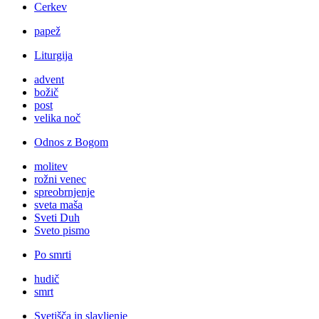
Cerkev
papež
Liturgija
advent
božič
post
velika noč
Odnos z Bogom
molitev
rožni venec
spreobrnjenje
sveta maša
Sveti Duh
Sveto pismo
Po smrti
hudič
smrt
Svetišča in slavljenje