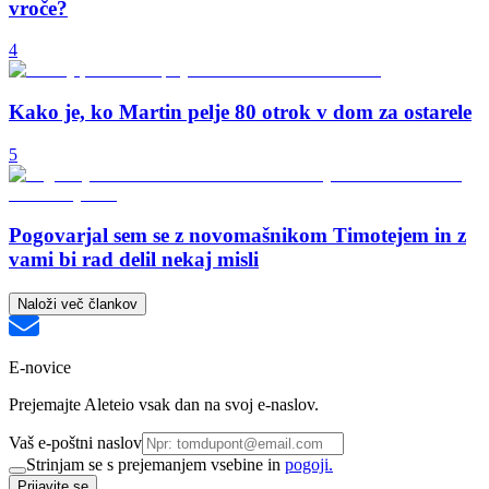
vroče?
4
Kako je, ko Martin pelje 80 otrok v dom za ostarele
5
Pogovarjal sem se z novomašnikom Timotejem in z
vami bi rad delil nekaj misli
Naloži več člankov
E-novice
Prejemajte Aleteio vsak dan na svoj e-naslov.
Vaš e-poštni naslov
Strinjam se s prejemanjem vsebine in
pogoji.
Prijavite se