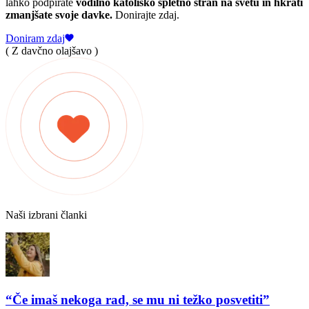
lahko podpirate
vodilno katoliško spletno stran na svetu in hkrati
zmanjšate svoje davke.
Donirajte zdaj.
Doniram zdaj
( Z davčno olajšavo )
Naši izbrani članki
“Če imaš nekoga rad, se mu ni težko posvetiti”