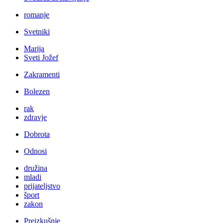
romanje
Svetniki
Marija
Sveti Jožef
Zakramenti
Bolezen
rak
zdravje
Dobrota
Odnosi
družina
mladi
prijateljstvo
šport
zakon
Preizkušnje