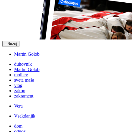
Nazaj
Martin Golob
duhovnik
Martin Golob
molitev
sveta maša
vlog
zakon
zakrament
Vera
Vsakdanjik
dom
odnosi