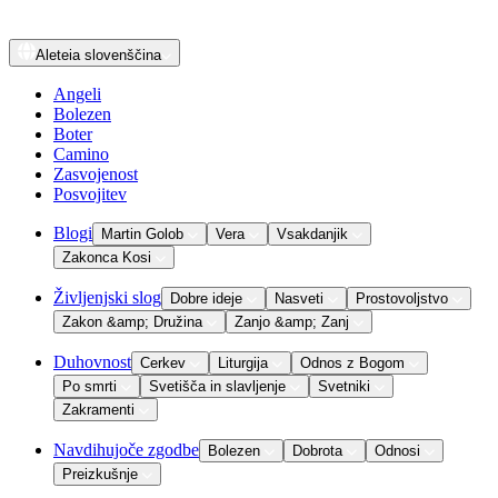
Aleteia
slovenščina
Angeli
Bolezen
Boter
Camino
Zasvojenost
Posvojitev
Blogi
Martin Golob
Vera
Vsakdanjik
Zakonca Kosi
Življenjski slog
Dobre ideje
Nasveti
Prostovoljstvo
Zakon &amp; Družina
Zanjo &amp; Zanj
Duhovnost
Cerkev
Liturgija
Odnos z Bogom
Po smrti
Svetišča in slavljenje
Svetniki
Zakramenti
Navdihujoče zgodbe
Bolezen
Dobrota
Odnosi
Preizkušnje