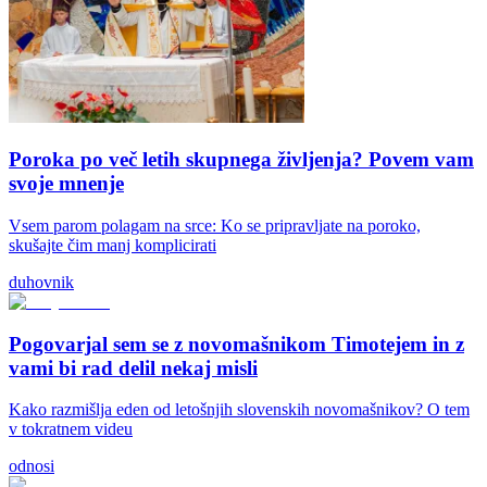
Poroka po več letih skupnega življenja? Povem vam
svoje mnenje
Vsem parom polagam na srce: Ko se pripravljate na poroko,
skušajte čim manj komplicirati
duhovnik
Pogovarjal sem se z novomašnikom Timotejem in z
vami bi rad delil nekaj misli
Kako razmišlja eden od letošnjih slovenskih novomašnikov? O tem
v tokratnem videu
odnosi