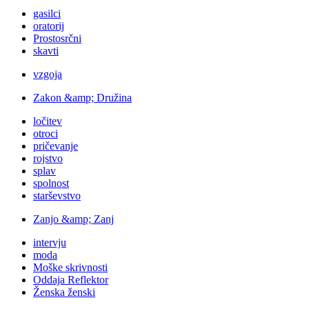
gasilci
oratorij
Prostosrčni
skavti
vzgoja
Zakon &amp; Družina
ločitev
otroci
pričevanje
rojstvo
splav
spolnost
starševstvo
Zanjo &amp; Zanj
intervju
moda
Moške skrivnosti
Oddaja Reflektor
Ženska ženski