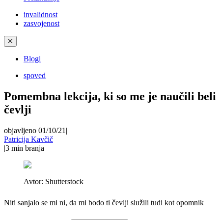
invalidnost
zasvojenost
✕
Blogi
spoved
Pomembna lekcija, ki so me je naučili beli
čevlji
objavljeno 01/10/21
|
Patricija Kavčič
|
3
min branja
Avtor:
Shutterstock
Niti sanjalo se mi ni, da mi bodo ti čevlji služili tudi kot opomnik