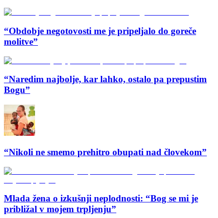
“Obdobje negotovosti me je pripeljalo do goreče
molitve”
“Naredim najbolje, kar lahko, ostalo pa prepustim
Bogu”
“Nikoli ne smemo prehitro obupati nad človekom”
Mlada žena o izkušnji neplodnosti: “Bog se mi je
približal v mojem trpljenju”