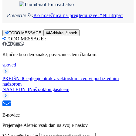
Preberite še:
Ko nosečnica na pregledu izve: “Ni utripa”
TODO MESSAGE
Arhiviraj članek
TODO MESSAGE
:
Ključne besede/oznake, povezane s tem člankom:
spoved
PREJŠNJI
Cepljenje otrok z vektorskimi cepivi pod izrednim
nadzorom
NASLEDNJI
Naš poklon gasilcem
E-novice
Prejemajte Aleteio vsak dan na svoj e-naslov.
Vaš e-poštni naslov