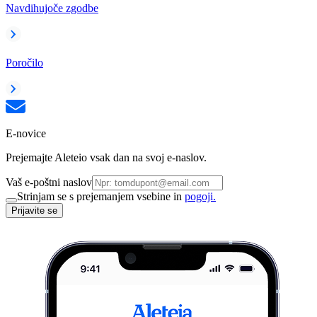
Navdihujoče zgodbe
Poročilo
E-novice
Prejemajte Aleteio vsak dan na svoj e-naslov.
Vaš e-poštni naslov
Strinjam se s prejemanjem vsebine in
pogoji.
Prijavite se