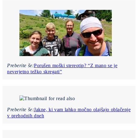
Preberite še:
Porušen moški stereotip? “Z mano se je
neverjetno težko skregati”
Preberite še:
Jakne, ki vam lahko močno olajšajo oblačenje
v prehodnih dneh