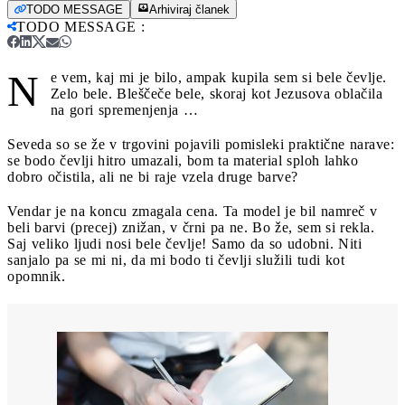
TODO MESSAGE
Arhiviraj članek
TODO MESSAGE
:
N
e vem, kaj mi je bilo, ampak kupila sem si bele čevlje.
Zelo bele. Bleščeče bele, skoraj kot Jezusova oblačila
na gori spremenjenja …
Seveda so se že v trgovini pojavili pomisleki praktične narave:
se bodo čevlji hitro umazali, bom ta material sploh lahko
dobro očistila, ali ne bi raje vzela druge barve?
Vendar je na koncu zmagala cena. Ta model je bil namreč v
beli barvi (precej) znižan, v črni pa ne. Bo že, sem si rekla.
Saj veliko ljudi nosi bele čevlje! Samo da so udobni. Niti
sanjalo pa se mi ni, da mi bodo ti čevlji služili tudi kot
opomnik.