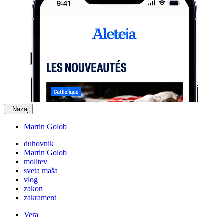
Nazaj
Martin Golob
duhovnik
Martin Golob
molitev
sveta maša
vlog
zakon
zakrament
Vera