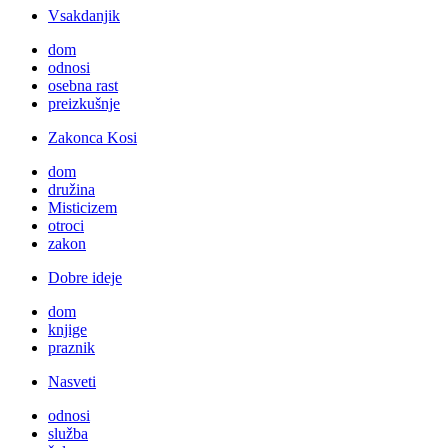
Vsakdanjik
dom
odnosi
osebna rast
preizkušnje
Zakonca Kosi
dom
družina
Misticizem
otroci
zakon
Dobre ideje
dom
knjige
praznik
Nasveti
odnosi
služba