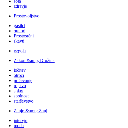
šola
zdravje
Prostovoljstvo
gasilci
oratorij
Prostosrčni
skavti
vzgoja
Zakon &amp; Družina
ločitev
otroci
pričevanje
rojstvo
splav
spolnost
starševstvo
Zanjo &amp; Zanj
intervju
moda