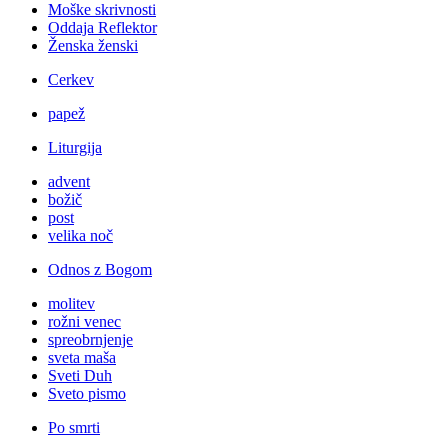
Moške skrivnosti
Oddaja Reflektor
Ženska ženski
Cerkev
papež
Liturgija
advent
božič
post
velika noč
Odnos z Bogom
molitev
rožni venec
spreobrnjenje
sveta maša
Sveti Duh
Sveto pismo
Po smrti