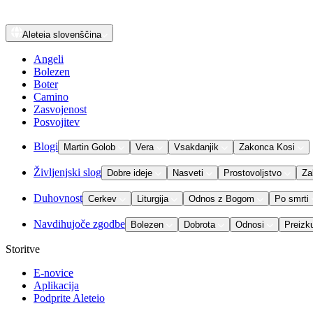
Aleteia
slovenščina
Angeli
Bolezen
Boter
Camino
Zasvojenost
Posvojitev
Blogi
Martin Golob
Vera
Vsakdanjik
Zakonca Kosi
Življenjski slog
Dobre ideje
Nasveti
Prostovoljstvo
Za
Duhovnost
Cerkev
Liturgija
Odnos z Bogom
Po smrti
Navdihujoče zgodbe
Bolezen
Dobrota
Odnosi
Preizk
Storitve
E-novice
Aplikacija
Podprite Aleteio