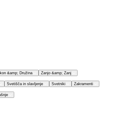
kon &amp; Družina
Zanjo &amp; Zanj
Svetišča in slavljenje
Svetniki
Zakramenti
ušnje