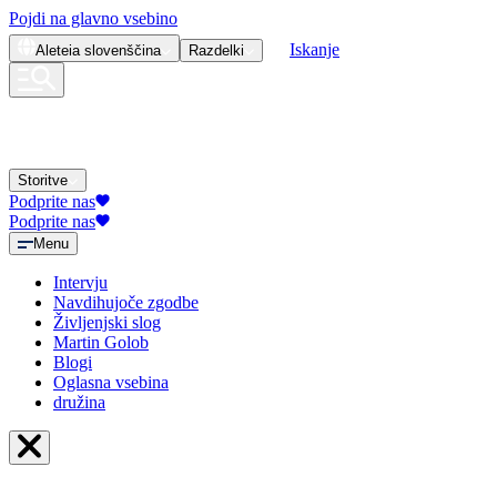
Pojdi na glavno vsebino
Iskanje
Aleteia
slovenščina
Razdelki
Storitve
Podprite nas
Podprite nas
Menu
Intervju
Navdihujoče zgodbe
Življenjski slog
Martin Golob
Blogi
Oglasna vsebina
družina