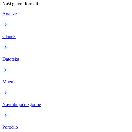
Naši glavni formati
Analize
Članek
Datoteka
Mnenja
Navdihujoče zgodbe
Poročilo