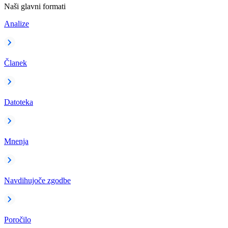
Naši glavni formati
Analize
Članek
Datoteka
Mnenja
Navdihujoče zgodbe
Poročilo