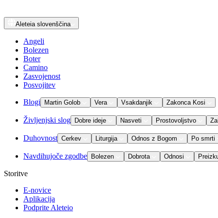
Aleteia
slovenščina
Angeli
Bolezen
Boter
Camino
Zasvojenost
Posvojitev
Blogi
Martin Golob
Vera
Vsakdanjik
Zakonca Kosi
Življenjski slog
Dobre ideje
Nasveti
Prostovoljstvo
Za
Duhovnost
Cerkev
Liturgija
Odnos z Bogom
Po smrti
Navdihujoče zgodbe
Bolezen
Dobrota
Odnosi
Preizk
Storitve
E-novice
Aplikacija
Podprite Aleteio