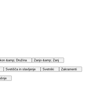
kon &amp; Družina
Zanjo &amp; Zanj
Svetišča in slavljenje
Svetniki
Zakramenti
ušnje