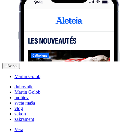
Nazaj
Martin Golob
duhovnik
Martin Golob
molitev
sveta maša
vlog
zakon
zakrament
Vera