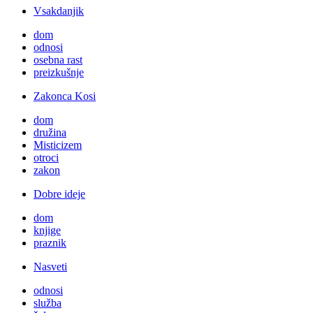
Vsakdanjik
dom
odnosi
osebna rast
preizkušnje
Zakonca Kosi
dom
družina
Misticizem
otroci
zakon
Dobre ideje
dom
knjige
praznik
Nasveti
odnosi
služba