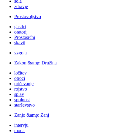
šola
zdravje
Prostovoljstvo
gasilci
oratorij
Prostosrčni
skavti
vzgoja
Zakon &amp; Družina
ločitev
otroci
pričevanje
rojstvo
splav
spolnost
starševstvo
Zanjo &amp; Zanj
intervju
moda