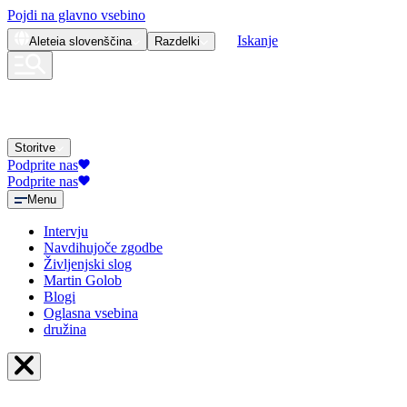
Pojdi na glavno vsebino
Iskanje
Aleteia
slovenščina
Razdelki
Storitve
Podprite nas
Podprite nas
Menu
Intervju
Navdihujoče zgodbe
Življenjski slog
Martin Golob
Blogi
Oglasna vsebina
družina