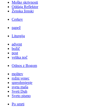
Moške skrivnosti
Oddaja Reflektor
Ženska ženski
Cerkev
papež
Liturgija
advent
božič
post
velika noč
Odnos z Bogom
molitev
rožni venec
spreobrnjenje
sveta maša
Sveti Duh
Sveto pismo
Po smrti