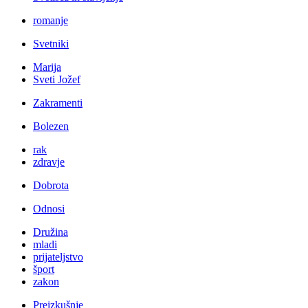
romanje
Svetniki
Marija
Sveti Jožef
Zakramenti
Bolezen
rak
zdravje
Dobrota
Odnosi
Družina
mladi
prijateljstvo
šport
zakon
Preizkušnje