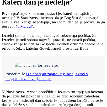
Kateri dan je nedelja?
Prvo vprašanje, ki se nam postavi je, kateri dan sploh je
nedelja? V Stari zavezi beremo, da je Bog šest dni ustvarjal
svet in vse, kar ga napolnjuje, na sedmi dan pa je počival in ga
posvetil (
1 Mz 2,3
).
Izraelci so s tem utemeljili zapoved sobotnega počitka. Za
Izraelce je tudi sobota največji praznik, ne zaradi počitka,
ampak ker je to dan za Gospoda. Počitek oziroma nedelo je le
pripomoček, s katerim človek naredi prostor za Boga.
Preberite še:
Ob nedeljah zaprto: raje manj evrov v
blagajni in zadovoljna ekipa
V Novi zavezi v vseh poročilih o Jezusovem trpljenju beremo,
da je Jezus bil pokopan v naglici še pred sončnim zahodom,
ker je bila naslednji dan sobota (v judovskem izročilu pa se je
dan začel že s sončnim zahodom prejšnjega dne) in tudi