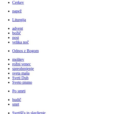
Cerkev
papež
Liturgija
advent
božič
post
velika noč
Odnos z Bogom
molitev
rožni venec
spreobrnjenje
sveta maša
Sveti Duh
Sveto pismo
Po smrti
hudič
smrt
Svetišča in slavljenje