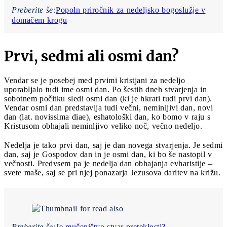
Preberite še:
Popoln priročnik za nedeljsko bogoslužje v
domačem krogu
Prvi, sedmi ali osmi dan?
Vendar se je posebej med prvimi kristjani za nedeljo
uporabljalo tudi ime osmi dan. Po šestih dneh stvarjenja in
sobotnem počitku sledi osmi dan (ki je hkrati tudi prvi dan).
Vendar osmi dan predstavlja tudi večni, neminljivi dan, novi
dan (lat. novissima diae), eshatološki dan, ko bomo v raju s
Kristusom obhajali neminljivo veliko noč, večno nedeljo.
Nedelja je tako prvi dan, saj je dan novega stvarjenja. Je sedmi
dan, saj je Gospodov dan in je osmi dan, ki bo še nastopil v
večnosti. Predvsem pa je nedelja dan obhajanja evharistije –
svete maše, saj se pri njej ponazarja Jezusova daritev na križu.
Preberite še:
Je mučeništvo stvar preteklosti?