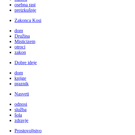
osebna rast
preizkušnje
Zakonca Kosi
dom
Družina
Misticizem
otroci
zakon
Dobre ideje
dom
knjige
praznik
Nasveti
odnosi
služba
šola
zdravje
Prostovoljstvo