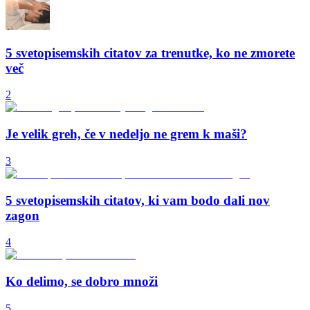
5 svetopisemskih citatov za trenutke, ko ne zmorete
več
2
Je velik greh, če v nedeljo ne grem k maši?
3
5 svetopisemskih citatov, ki vam bodo dali nov
zagon
4
Ko delimo, se dobro množi
5