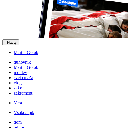
Nazaj
Martin Golob
duhovnik
Martin Golob
molitev
sveta maša
vlog
zakon
zakrament
Vera
Vsakdanjik
dom
odnosi