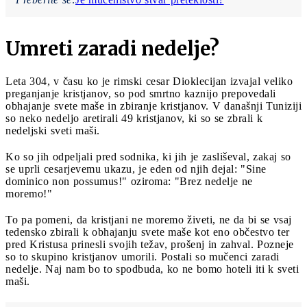
Umreti zaradi nedelje?
Leta 304, v času ko je rimski cesar Dioklecijan izvajal veliko
preganjanje kristjanov, so pod smrtno kaznijo prepovedali
obhajanje svete maše in zbiranje kristjanov. V današnji Tuniziji
so neko nedeljo aretirali 49 kristjanov, ki so se zbrali k
nedeljski sveti maši.
Ko so jih odpeljali pred sodnika, ki jih je zasliševal, zakaj so
se uprli cesarjevemu ukazu, je eden od njih dejal: "Sine
dominico non possumus!" oziroma: "Brez nedelje ne
moremo!"
To pa pomeni, da kristjani ne moremo živeti, ne da bi se vsaj
tedensko zbirali k obhajanju svete maše kot eno občestvo ter
pred Kristusa prinesli svojih težav, prošenj in zahval. Pozneje
so to skupino kristjanov umorili. Postali so mučenci zaradi
nedelje. Naj nam bo to spodbuda, ko ne bomo hoteli iti k sveti
maši.