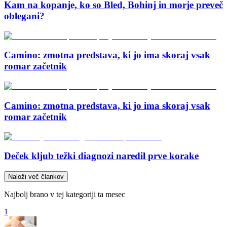
Kam na kopanje, ko so Bled, Bohinj in morje preveč
oblegani?
Camino: zmotna predstava, ki jo ima skoraj vsak
romar začetnik
Camino: zmotna predstava, ki jo ima skoraj vsak
romar začetnik
Deček kljub težki diagnozi naredil prve korake
Naloži več člankov
Najbolj brano v tej kategoriji ta mesec
1