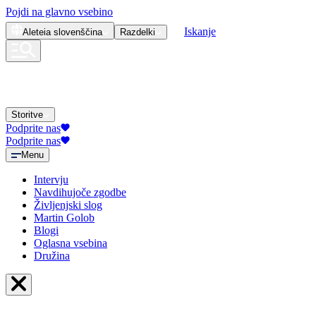
Pojdi na glavno vsebino
Iskanje
Aleteia
slovenščina
Razdelki
Storitve
Podprite nas
Podprite nas
Menu
Intervju
Navdihujoče zgodbe
Življenjski slog
Martin Golob
Blogi
Oglasna vsebina
Družina