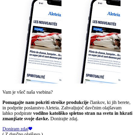
Vam je všeč naša vsebina?
Pomagajte nam pokriti stroške produkcije
člankov, ki jih berete,
in podprite poslanstvo Aleteia. Zahvaljujoč davčnim olajšavam
lahko podpirate
vodilno katoliško spletno stran na svetu in hkrati
zmanjšate svoje davke.
Donirajte zdaj.
Doniram zdaj
( Z davčno olajšavo )