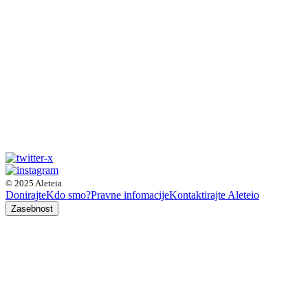
© 2025 Aleteia
Donirajte
Kdo smo?
Pravne infomacije
Kontaktirajte Aleteio
Zasebnost