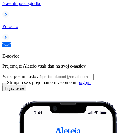
Navdihujoče zgodbe
Poročilo
E-novice
Prejemajte Aleteio vsak dan na svoj e-naslov.
Vaš e-poštni naslov
Strinjam se s prejemanjem vsebine in
pogoji.
Prijavite se