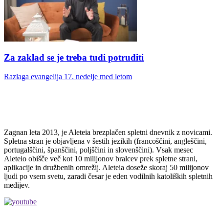
Za zaklad se je treba tudi potruditi
Razlaga evangelija 17. nedelje med letom
Zagnan leta 2013, je Aleteia brezplačen spletni dnevnik z novicami.
Spletna stran je objavljena v šestih jezikih (francoščini, angleščini,
portugalščini, španščini, poljščini in slovenščini). Vsak mesec
Aleteio obišče več kot 10 milijonov bralcev prek spletne strani,
aplikacije in družbenih omrežij. Aleteia doseže skoraj 50 milijonov
ljudi po vsem svetu, zaradi česar je eden vodilnih katoliških spletnih
medijev.