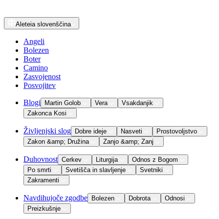
Aleteia
slovenščina
Angeli
Bolezen
Boter
Camino
Zasvojenost
Posvojitev
Blogi
Martin Golob
Vera
Vsakdanjik
Zakonca Kosi
Življenjski slog
Dobre ideje
Nasveti
Prostovoljstvo
Zakon &amp; Družina
Zanjo &amp; Zanj
Duhovnost
Cerkev
Liturgija
Odnos z Bogom
Po smrti
Svetišča in slavljenje
Svetniki
Zakramenti
Navdihujoče zgodbe
Bolezen
Dobrota
Odnosi
Preizkušnje