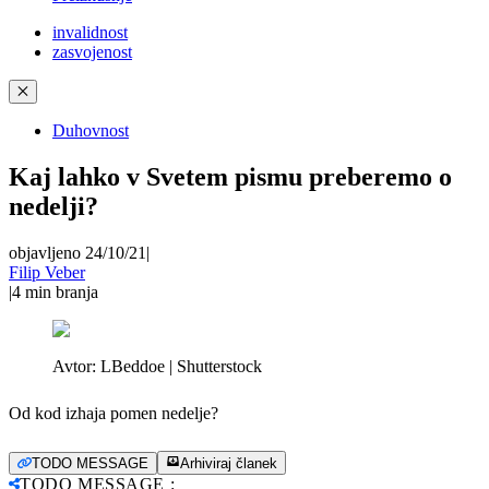
invalidnost
zasvojenost
✕
Duhovnost
Kaj lahko v Svetem pismu preberemo o
nedelji?
objavljeno 24/10/21
|
Filip Veber
|
4
min branja
Avtor:
LBeddoe | Shutterstock
Od kod izhaja pomen nedelje?
TODO MESSAGE
Arhiviraj članek
TODO MESSAGE
: