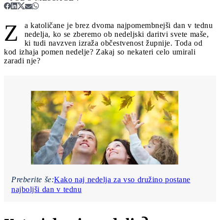
Z
a katoličane je brez dvoma najpomembnejši dan v tednu
nedelja, ko se zberemo ob nedeljski daritvi svete maše,
ki tudi navzven izraža občestvenost župnije. Toda od
kod izhaja pomen nedelje? Zakaj so nekateri celo umirali
zaradi nje?
Preberite še:
Kako naj nedelja za vso družino postane
najboljši dan v tednu