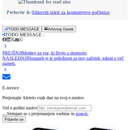
Preberite še:
Slikoviti izleti za krompirjeve počitnice
TODO MESSAGE
Arhiviraj članek
TODO MESSAGE
:
PREJŠNJI
Molitev za vse, ki živijo z depresijo
NASLEDNJI
Neuspeh je le priložnost za nov začetek, tokrat z več
pameti.
E-novice
Prejemajte Aleteio vsak dan na svoj e-naslov.
Vaš e-poštni naslov
Strinjam se s prejemanjem vsebine in
pogoji.
Prijavite se