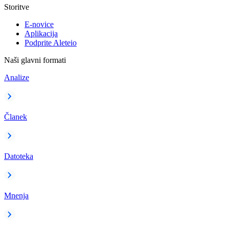
Storitve
E-novice
Aplikacija
Podprite Aleteio
Naši glavni formati
Analize
Članek
Datoteka
Mnenja