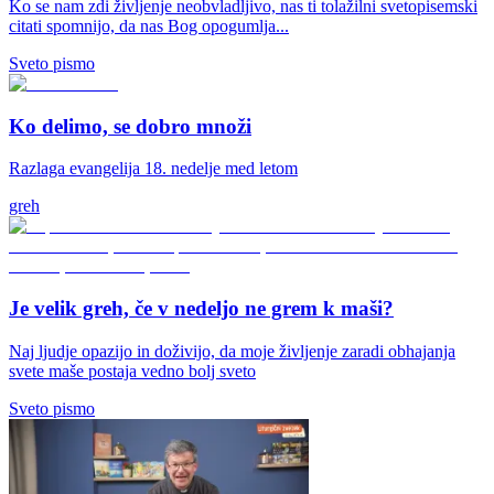
Ko se nam zdi življenje neobvladljivo, nas ti tolažilni svetopisemski
citati spomnijo, da nas Bog opogumlja...
Sveto pismo
Ko delimo, se dobro množi
Razlaga evangelija 18. nedelje med letom
greh
Je velik greh, če v nedeljo ne grem k maši?
Naj ljudje opazijo in doživijo, da moje življenje zaradi obhajanja
svete maše postaja vedno bolj sveto
Sveto pismo