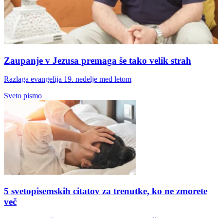
Zaupanje v Jezusa premaga še tako velik strah
Razlaga evangelija 19. nedelje med letom
Sveto pismo
5 svetopisemskih citatov za trenutke, ko ne zmorete
več