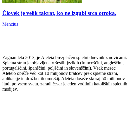
Človek je velik takrat, ko ne izgubi srca otroka.
Mencius
Zagnan leta 2013, je Aleteia brezplačen spletni dnevnik z novicami.
Spletna stran je objavljena v šestih jezikih (francoščini, angleščini,
portugalščini, španščini, poljščini in slovenščini). Vsak mesec
Aleteio obišče več kot 10 milijonov bralcev prek spletne strani,
aplikacije in družbenih omrežij. Aleteia doseže skoraj 50 milijonov
ljudi po vsem svetu, zaradi česar je eden vodilnih katoliških spletnih
medijev.