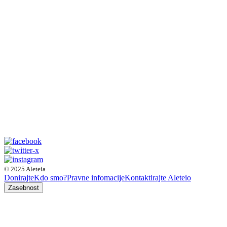
© 2025 Aleteia
Donirajte
Kdo smo?
Pravne infomacije
Kontaktirajte Aleteio
Zasebnost