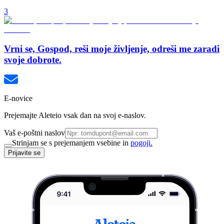
3
Vrni se, Gospod, reši moje življenje, odreši me zaradi
svoje dobrote.
E-novice
Prejemajte Aleteio vsak dan na svoj e-naslov.
Vaš e-poštni naslov
Strinjam se s prejemanjem vsebine in
pogoji.
Prijavite se