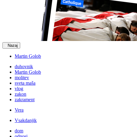
Nazaj
Martin Golob
duhovnik
Martin Golob
molitev
sveta maša
vlog
zakon
zakrament
Vera
Vsakdanjik
dom
odnosi