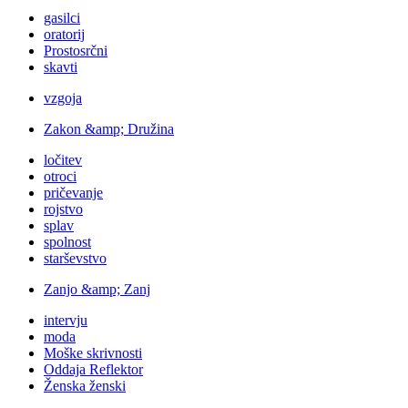
gasilci
oratorij
Prostosrčni
skavti
vzgoja
Zakon &amp; Družina
ločitev
otroci
pričevanje
rojstvo
splav
spolnost
starševstvo
Zanjo &amp; Zanj
intervju
moda
Moške skrivnosti
Oddaja Reflektor
Ženska ženski