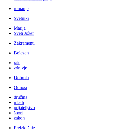
romanje
Svetniki
Marija
Sveti Jožef
Zakramenti
Bolezen
rak
zdravje
Dobrota
Odnosi
družina
mladi
prijateljstvo
šport
zakon
Preizkušnje