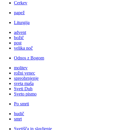
Cerkev
papež
Liturgija
advent
božič
post
velika noč
Odnos z Bogom
molitev
rožni venec
spreobrnjenje
sveta maša
Sveti Duh
Sveto pismo
Po smrti
hudič
smrt
Svetišča in slavljenje