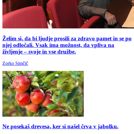
Želim si, da bi ljudje prosili za zdravo pamet in se po
njej odločali. Vsak ima možnost, da vpliva na
življenje – svoje in vse družbe.
Zorko Simčič
Ne posekaš drevesa, ker si našel črva v jabolku.