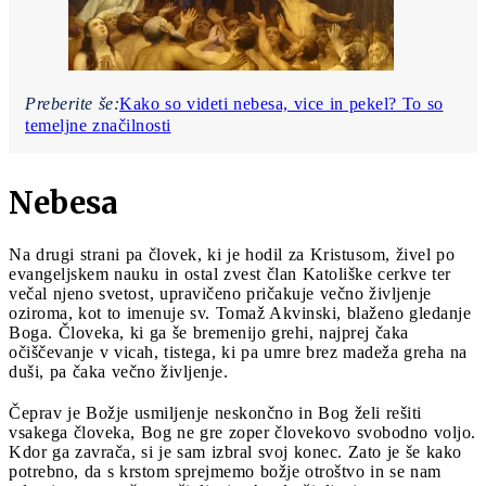
Preberite še:
Kako so videti nebesa, vice in pekel? To so
temeljne značilnosti
Nebesa
Na drugi strani pa človek, ki je hodil za Kristusom, živel po
evangeljskem nauku in ostal zvest član Katoliške cerkve ter
večal njeno svetost, upravičeno pričakuje večno življenje
oziroma, kot to imenuje sv. Tomaž Akvinski, blaženo gledanje
Boga. Človeka, ki ga še bremenijo grehi, najprej čaka
očiščevanje v vicah, tistega, ki pa umre brez madeža greha na
duši, pa čaka večno življenje.
Čeprav je Božje usmiljenje neskončno in Bog želi rešiti
vsakega človeka, Bog ne gre zoper človekovo svobodno voljo.
Kdor ga zavrača, si je sam izbral svoj konec. Zato je še kako
potrebno, da s krstom sprejmemo božje otroštvo in se nam