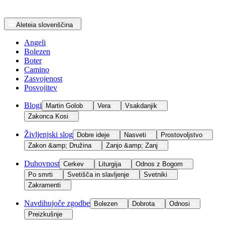
Aleteia
slovenščina
Angeli
Bolezen
Boter
Camino
Zasvojenost
Posvojitev
Blogi
Martin Golob
Vera
Vsakdanjik
Zakonca Kosi
Življenjski slog
Dobre ideje
Nasveti
Prostovoljstvo
Zakon &amp; Družina
Zanjo &amp; Zanj
Duhovnost
Cerkev
Liturgija
Odnos z Bogom
Po smrti
Svetišča in slavljenje
Svetniki
Zakramenti
Navdihujoče zgodbe
Bolezen
Dobrota
Odnosi
Preizkušnje