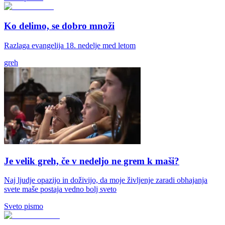
Ko delimo, se dobro množi
Razlaga evangelija 18. nedelje med letom
greh
Je velik greh, če v nedeljo ne grem k maši?
Naj ljudje opazijo in doživijo, da moje življenje zaradi obhajanja
svete maše postaja vedno bolj sveto
Sveto pismo