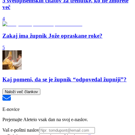
5 svetopisemskih citatov za trenutke, ko ne zmorete
več
4
Zakaj ima župnik Jože opraskane roke?
5
Kaj pomeni, da se je župnik “odpovedal župniji”?
Naloži več člankov
E-novice
Prejemajte Aleteio vsak dan na svoj e-naslov.
Vaš e-poštni naslov