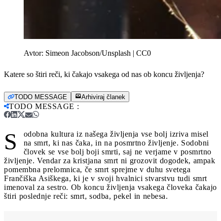
Avtor:
Simeon Jacobson/Unsplash | CC0
Katere so štiri reči, ki čakajo vsakega od nas ob koncu življenja?
TODO MESSAGE
Arhiviraj članek
TODO MESSAGE
:
S
odobna kultura iz našega življenja vse bolj izriva misel
na smrt, ki nas čaka, in na posmrtno življenje. Sodobni
človek se vse bolj boji smrti, saj ne verjame v posmrtno
življenje. Vendar za kristjana smrt ni grozovit dogodek, ampak
pomembna prelomnica, če smrt sprejme v duhu svetega
Frančiška Asiškega, ki je v svoji hvalnici stvarstvu tudi smrt
imenoval za sestro. Ob koncu življenja vsakega človeka čakajo
štiri poslednje reči: smrt, sodba, pekel in nebesa.