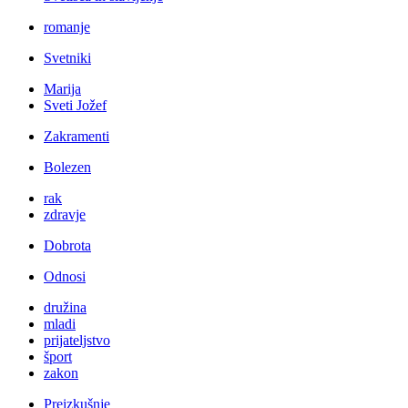
romanje
Svetniki
Marija
Sveti Jožef
Zakramenti
Bolezen
rak
zdravje
Dobrota
Odnosi
družina
mladi
prijateljstvo
šport
zakon
Preizkušnje