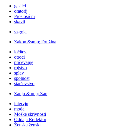
gasilci
oratorij
Prostosrčni
skavti
vzgoja
Zakon &amp; Družina
ločitev
otroci
pričevanje
rojstvo
splav
spolnost
starševstvo
Zanjo &amp; Zanj
intervju
moda
Moške skrivnosti
Oddaja Reflektor
Ženska ženski