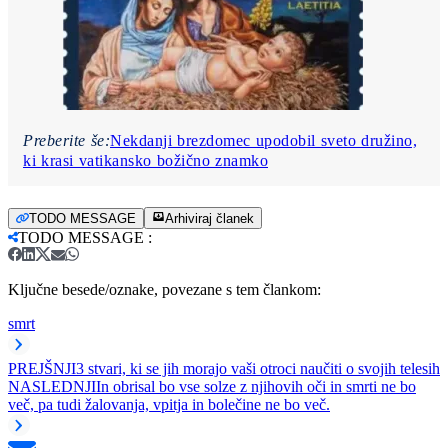
Preberite še:
Nekdanji brezdomec upodobil sveto družino,
ki krasi vatikansko božično znamko
TODO MESSAGE
Arhiviraj članek
TODO MESSAGE
:
Ključne besede/oznake, povezane s tem člankom:
smrt
PREJŠNJI
3 stvari, ki se jih morajo vaši otroci naučiti o svojih telesih
NASLEDNJI
In obrisal bo vse solze z njihovih oči in smrti ne bo
več, pa tudi žalovanja, vpitja in bolečine ne bo več.