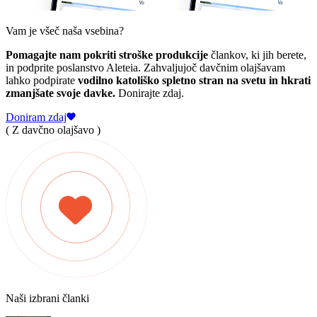
Vam je všeč naša vsebina?
Pomagajte nam pokriti stroške produkcije
člankov, ki jih berete,
in podprite poslanstvo Aleteia. Zahvaljujoč davčnim olajšavam
lahko podpirate
vodilno katoliško spletno stran na svetu in hkrati
zmanjšate svoje davke.
Donirajte zdaj.
Doniram zdaj
( Z davčno olajšavo )
Naši izbrani članki