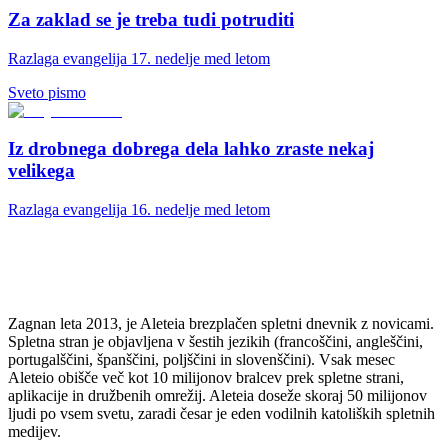
Za zaklad se je treba tudi potruditi
Razlaga evangelija 17. nedelje med letom
Sveto pismo
Iz drobnega dobrega dela lahko zraste nekaj
velikega
Razlaga evangelija 16. nedelje med letom
Zagnan leta 2013, je Aleteia brezplačen spletni dnevnik z novicami.
Spletna stran je objavljena v šestih jezikih (francoščini, angleščini,
portugalščini, španščini, poljščini in slovenščini). Vsak mesec
Aleteio obišče več kot 10 milijonov bralcev prek spletne strani,
aplikacije in družbenih omrežij. Aleteia doseže skoraj 50 milijonov
ljudi po vsem svetu, zaradi česar je eden vodilnih katoliških spletnih
medijev.