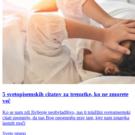
5 svetopisemskih citatov za trenutke, ko ne zmorete
več
Ko se nam zdi življenje neobvladljivo, nas ti tolažilni svetopisemski
citati spomnijo, da nas Bog opogumlja prav tam, kjer nam zmanjka
lastnih moči
Sveto pismo