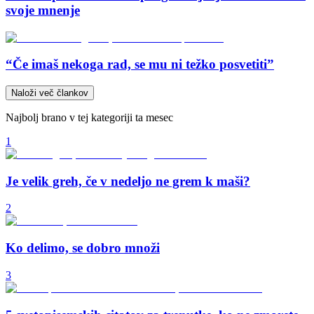
svoje mnenje
“Če imaš nekoga rad, se mu ni težko posvetiti”
Naloži več člankov
Najbolj brano v tej kategoriji ta mesec
1
Je velik greh, če v nedeljo ne grem k maši?
2
Ko delimo, se dobro množi
3