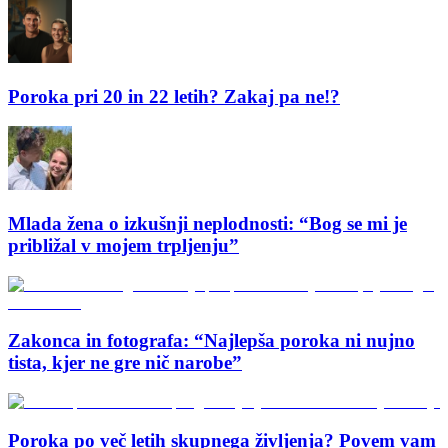
Poroka pri 20 in 22 letih? Zakaj pa ne!?
Mlada žena o izkušnji neplodnosti: “Bog se mi je
približal v mojem trpljenju”
Zakonca in fotografa: “Najlepša poroka ni nujno
tista, kjer ne gre nič narobe”
Poroka po več letih skupnega življenja? Povem vam