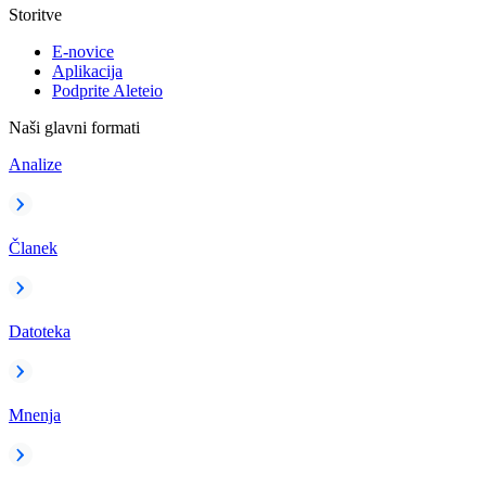
Storitve
E-novice
Aplikacija
Podprite Aleteio
Naši glavni formati
Analize
Članek
Datoteka
Mnenja