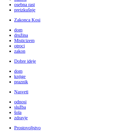
osebna rast
preizkušnje
Zakonca Kosi
dom
družina
Misticizem
otroci
zakon
Dobre ideje
dom
knjige
praznik
Nasveti
odnosi
služba
šola
zdravje
Prostovoljstvo