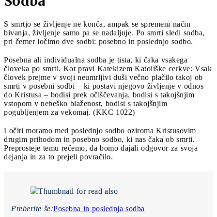
Sodba
S smrtjo se življenje ne konča, ampak se spremeni način
bivanja, življenje samo pa se nadaljuje. Po smrti sledi sodba,
pri čemer ločimo dve sodbi: posebno in poslednjo sodbo.
Posebna ali individualna sodba je tista, ki čaka vsakega
človeka po smrti. Kot pravi Katekizem Katoliške cerkve: Vsak
človek prejme v svoji neumrljivi duši večno plačilo takoj ob
smrti v posebni sodbi – ki postavi njegovo življenje v odnos
do Kristusa – bodisi prek očiščevanja, bodisi s takojšnjim
vstopom v nebeško blaženost, bodisi s takojšnjim
pogubljenjem za vekomaj. (KKC 1022)
Ločiti moramo med poslednjo sodbo oziroma Kristusovim
drugim prihodom in posebno sodbo, ki nas čaka ob smrti.
Preprosteje temu rečemo, da bomo dajali odgovor za svoja
dejanja in za to prejeli povračilo.
Preberite še:
Posebna in poslednja sodba