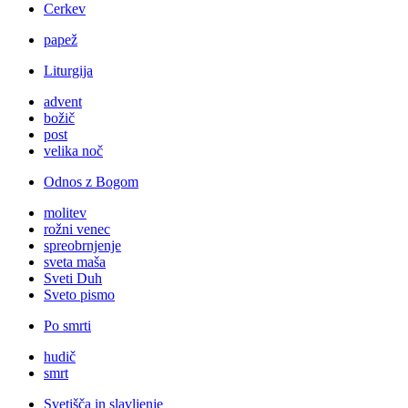
Cerkev
papež
Liturgija
advent
božič
post
velika noč
Odnos z Bogom
molitev
rožni venec
spreobrnjenje
sveta maša
Sveti Duh
Sveto pismo
Po smrti
hudič
smrt
Svetišča in slavljenje