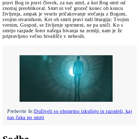
pravi Bog in pravi človek, za nas umrl, a kot Bog smrt od
znotraj preoblikoval. Smrt ni več grozeč konec ob koncu
življenja, ampak je veselo pričakovanje srečanja z Bogom,
svojim stvarnikom. Kot ob smrti pravi tudi liturgija: Tvojim
vernim, Gospod, se življenje spremeni, ne pa uniči. Ko s
smrtjo razpade šotor našega bivanja na zemlji, nam je že
pripravljeno večno bivališče v nebesih.
Preberite še:
Doživeli so obsmrtno izkušnjo in razodeli, kaj
nas čaka po smrti