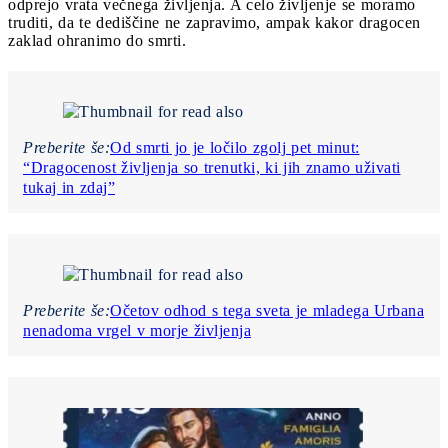
odprejo vrata večnega življenja. A celo življenje se moramo
truditi, da te dediščine ne zapravimo, ampak kakor dragocen
zaklad ohranimo do smrti.
Preberite še:
Od smrti jo je ločilo zgolj pet minut:
“Dragocenost življenja so trenutki, ki jih znamo uživati
tukaj in zdaj”
Preberite še:
Očetov odhod s tega sveta je mladega Urbana
nenadoma vrgel v morje življenja