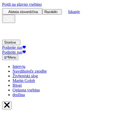
Pojdi na glavno vsebino
Iskanje
Aleteia
slovenščina
Razdelki
Storitve
Podprite nas
Podprite nas
Menu
Intervju
Navdihujoče zgodbe
Življenjski slog
Martin Golob
Blogi
Oglasna vsebina
družina