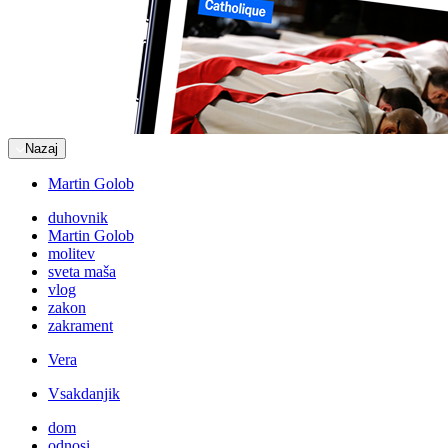
Nazaj
Martin Golob
duhovnik
Martin Golob
molitev
sveta maša
vlog
zakon
zakrament
Vera
Vsakdanjik
dom
odnosi