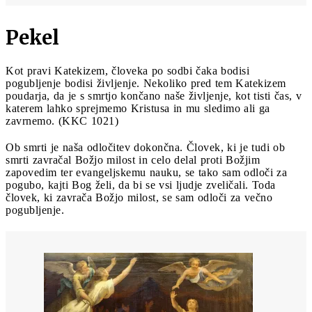
Pekel
Kot pravi Katekizem, človeka po sodbi čaka bodisi
pogubljenje bodisi življenje. Nekoliko pred tem Katekizem
poudarja, da je s smrtjo končano naše življenje, kot tisti čas, v
katerem lahko sprejmemo Kristusa in mu sledimo ali ga
zavrnemo. (KKC 1021)
Ob smrti je naša odločitev dokončna. Človek, ki je tudi ob
smrti zavračal Božjo milost in celo delal proti Božjim
zapovedim ter evangeljskemu nauku, se tako sam odloči za
pogubo, kajti Bog želi, da bi se vsi ljudje zveličali. Toda
človek, ki zavrača Božjo milost, se sam odloči za večno
pogubljenje.