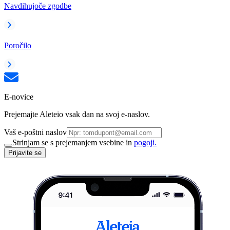
Navdihujoče zgodbe
Poročilo
E-novice
Prejemajte Aleteio vsak dan na svoj e-naslov.
Vaš e-poštni naslov
Strinjam se s prejemanjem vsebine in
pogoji.
Prijavite se