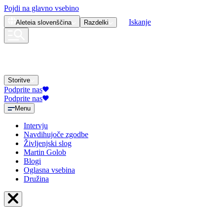
Pojdi na glavno vsebino
Iskanje
Aleteia
slovenščina
Razdelki
Storitve
Podprite nas
Podprite nas
Menu
Intervju
Navdihujoče zgodbe
Življenjski slog
Martin Golob
Blogi
Oglasna vsebina
Družina