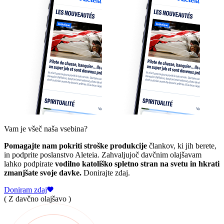
Vam je všeč naša vsebina?
Pomagajte nam pokriti stroške produkcije
člankov, ki jih berete,
in podprite poslanstvo Aleteia. Zahvaljujoč davčnim olajšavam
lahko podpirate
vodilno katoliško spletno stran na svetu in hkrati
zmanjšate svoje davke.
Donirajte zdaj.
Doniram zdaj
( Z davčno olajšavo )