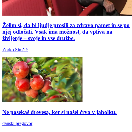
Želim si, da bi ljudje prosili za zdravo pamet in se po
njej odločali. Vsak ima možnost, da vpliva na
življenje – svoje in vse družbe.
Zorko Simčič
Ne posekaš drevesa, ker si našel črva v jabolku.
danski pregovor