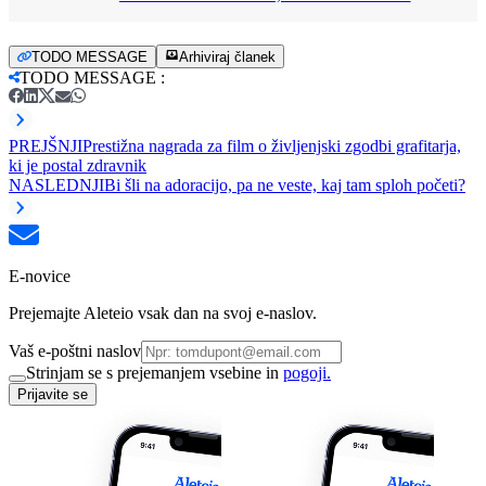
TODO MESSAGE
Arhiviraj članek
TODO MESSAGE
:
PREJŠNJI
Prestižna nagrada za film o življenjski zgodbi grafitarja,
ki je postal zdravnik
NASLEDNJI
Bi šli na adoracijo, pa ne veste, kaj tam sploh početi?
E-novice
Prejemajte Aleteio vsak dan na svoj e-naslov.
Vaš e-poštni naslov
Strinjam se s prejemanjem vsebine in
pogoji.
Prijavite se