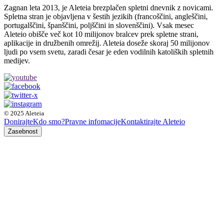
Zagnan leta 2013, je Aleteia brezplačen spletni dnevnik z novicami.
Spletna stran je objavljena v šestih jezikih (francoščini, angleščini,
portugalščini, španščini, poljščini in slovenščini). Vsak mesec
Aleteio obišče več kot 10 milijonov bralcev prek spletne strani,
aplikacije in družbenih omrežij. Aleteia doseže skoraj 50 milijonov
ljudi po vsem svetu, zaradi česar je eden vodilnih katoliških spletnih
medijev.
© 2025 Aleteia
Donirajte
Kdo smo?
Pravne infomacije
Kontaktirajte Aleteio
Zasebnost