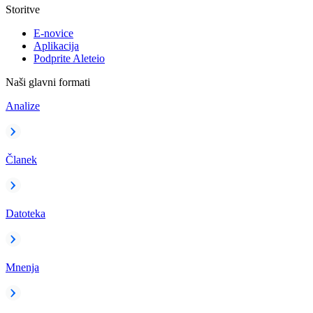
Storitve
E-novice
Aplikacija
Podprite Aleteio
Naši glavni formati
Analize
Članek
Datoteka
Mnenja