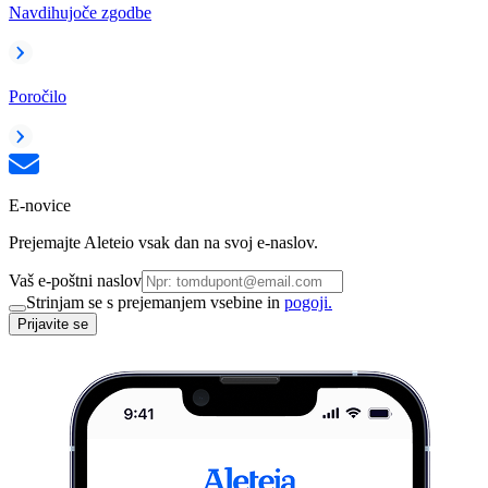
Navdihujoče zgodbe
Poročilo
E-novice
Prejemajte Aleteio vsak dan na svoj e-naslov.
Vaš e-poštni naslov
Strinjam se s prejemanjem vsebine in
pogoji.
Prijavite se