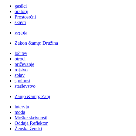
gasilci
oratorij
Prostosrčni
skavti
vzgoja
Zakon &amp; Družina
ločitev
otroci
pričevanje
rojstvo
splav
spolnost
starševstvo
Zanjo &amp; Zanj
intervju
moda
Moške skrivnosti
Oddaja Reflektor
Ženska ženski