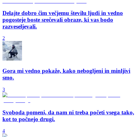
Delajte dobro čim večjemu številu ljudi in vedno
pogosteje boste srečevali obraze, ki vas bodo
razveseljevali.
2
Gora mi vedno pokaže, kako nebogljeni in minljivi
smo.
3
Svoboda pomeni, da nam ni treba početi vsega tako,
kot to počnejo drugi.
4