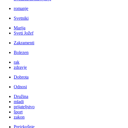
romanje
Svetniki
Marija
Sveti Jožef
Zakramenti
Bolezen
rak
zdravje
Dobrota
Odnosi
Družina
mladi
prijateljstvo
šport
zakon
Preizkušnje