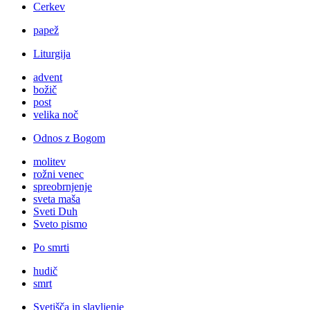
Cerkev
papež
Liturgija
advent
božič
post
velika noč
Odnos z Bogom
molitev
rožni venec
spreobrnjenje
sveta maša
Sveti Duh
Sveto pismo
Po smrti
hudič
smrt
Svetišča in slavljenje