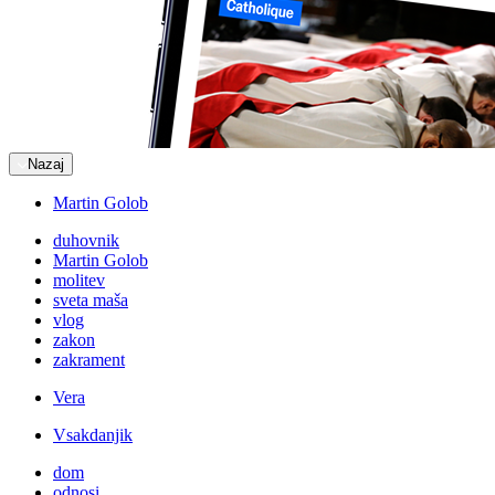
Nazaj
Martin Golob
duhovnik
Martin Golob
molitev
sveta maša
vlog
zakon
zakrament
Vera
Vsakdanjik
dom
odnosi