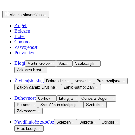
Aleteia
slovenščina
Angeli
Bolezen
Boter
Camino
Zasvojenost
Posvojitev
Blogi
Martin Golob
Vera
Vsakdanjik
Zakonca Kosi
Življenjski slog
Dobre ideje
Nasveti
Prostovoljstvo
Zakon &amp; Družina
Zanjo &amp; Zanj
Duhovnost
Cerkev
Liturgija
Odnos z Bogom
Po smrti
Svetišča in slavljenje
Svetniki
Zakramenti
Navdihujoče zgodbe
Bolezen
Dobrota
Odnosi
Preizkušnje