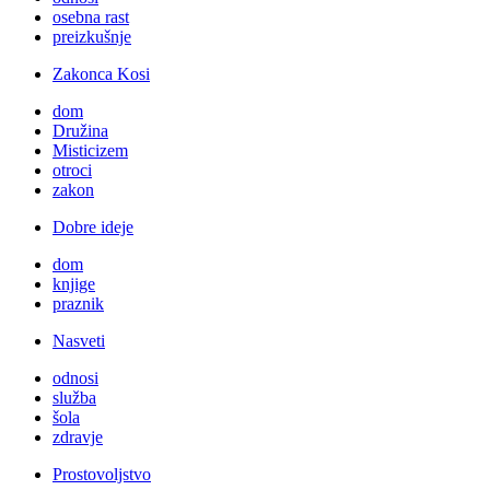
osebna rast
preizkušnje
Zakonca Kosi
dom
Družina
Misticizem
otroci
zakon
Dobre ideje
dom
knjige
praznik
Nasveti
odnosi
služba
šola
zdravje
Prostovoljstvo