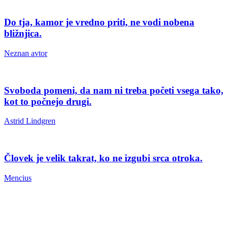
Do tja, kamor je vredno priti, ne vodi nobena
bližnjica.
Neznan avtor
Svoboda pomeni, da nam ni treba početi vsega tako,
kot to počnejo drugi.
Astrid Lindgren
Človek je velik takrat, ko ne izgubi srca otroka.
Mencius