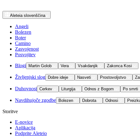
Aleteia
slovenščina
Angeli
Bolezen
Boter
Camino
Zasvojenost
Posvojitev
Blogi
Martin Golob
Vera
Vsakdanjik
Zakonca Kosi
Življenjski slog
Dobre ideje
Nasveti
Prostovoljstvo
Za
Duhovnost
Cerkev
Liturgija
Odnos z Bogom
Po smrti
Navdihujoče zgodbe
Bolezen
Dobrota
Odnosi
Preizk
Storitve
E-novice
Aplikacija
Podprite Aleteio