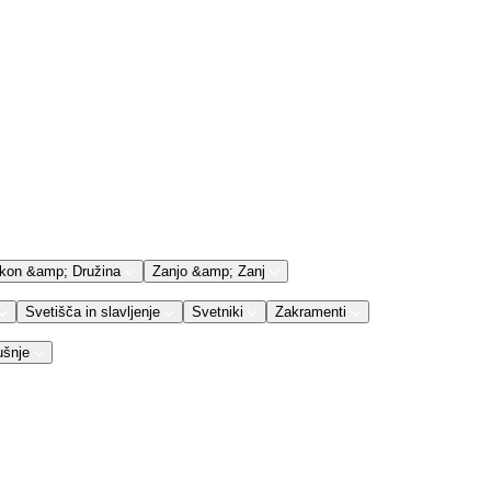
kon &amp; Družina
Zanjo &amp; Zanj
Svetišča in slavljenje
Svetniki
Zakramenti
ušnje