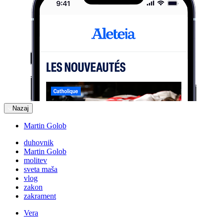
Nazaj
Martin Golob
duhovnik
Martin Golob
molitev
sveta maša
vlog
zakon
zakrament
Vera