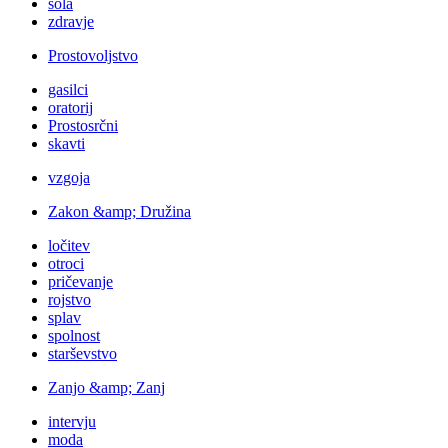
šola
zdravje
Prostovoljstvo
gasilci
oratorij
Prostosrčni
skavti
vzgoja
Zakon &amp; Družina
ločitev
otroci
pričevanje
rojstvo
splav
spolnost
starševstvo
Zanjo &amp; Zanj
intervju
moda