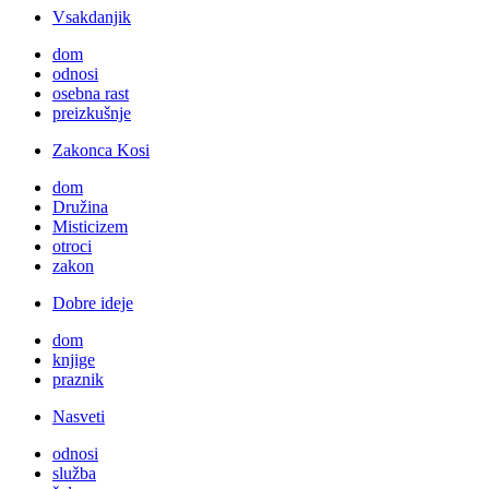
Vsakdanjik
dom
odnosi
osebna rast
preizkušnje
Zakonca Kosi
dom
Družina
Misticizem
otroci
zakon
Dobre ideje
dom
knjige
praznik
Nasveti
odnosi
služba