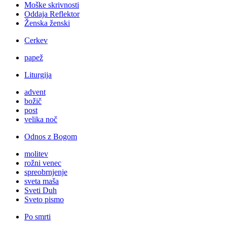
Moške skrivnosti
Oddaja Reflektor
Ženska ženski
Cerkev
papež
Liturgija
advent
božič
post
velika noč
Odnos z Bogom
molitev
rožni venec
spreobrnjenje
sveta maša
Sveti Duh
Sveto pismo
Po smrti