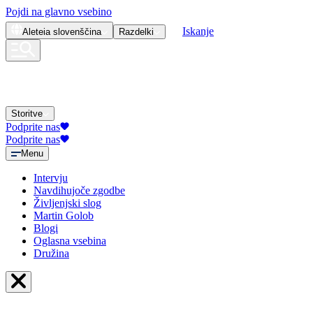
Pojdi na glavno vsebino
Iskanje
Aleteia
slovenščina
Razdelki
Storitve
Podprite nas
Podprite nas
Menu
Intervju
Navdihujoče zgodbe
Življenjski slog
Martin Golob
Blogi
Oglasna vsebina
Družina