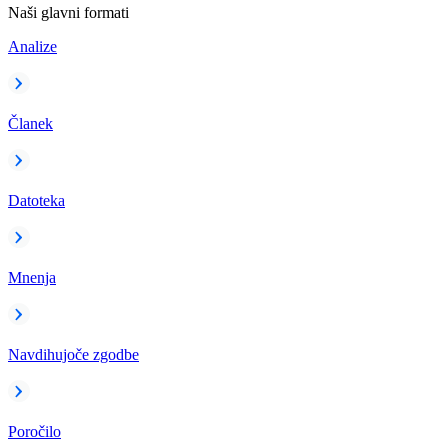
Naši glavni formati
Analize
Članek
Datoteka
Mnenja
Navdihujoče zgodbe
Poročilo