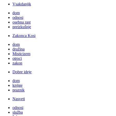
Vsakdanjik
dom
odnosi
osebna rast
preizkušnje
Zakonca Kosi
dom
družina
Misticizem
otroci
zakon
Dobre ideje
dom
knjige
praznik
Nasveti
odnosi
služba