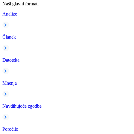
Naši glavni formati
Analize
Članek
Datoteka
Mnenja
Navdihujoče zgodbe
Poročilo