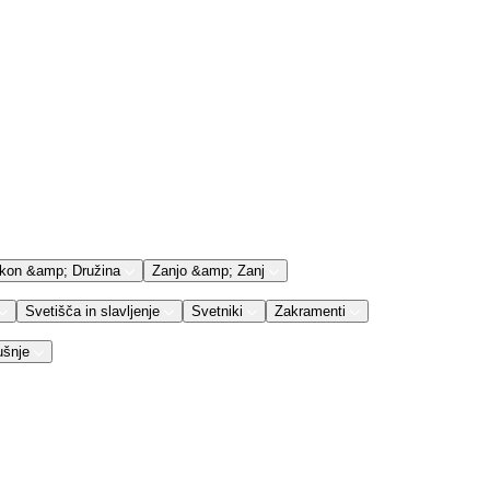
kon &amp; Družina
Zanjo &amp; Zanj
Svetišča in slavljenje
Svetniki
Zakramenti
ušnje