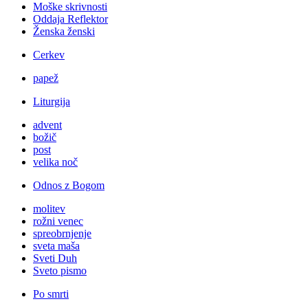
Moške skrivnosti
Oddaja Reflektor
Ženska ženski
Cerkev
papež
Liturgija
advent
božič
post
velika noč
Odnos z Bogom
molitev
rožni venec
spreobrnjenje
sveta maša
Sveti Duh
Sveto pismo
Po smrti