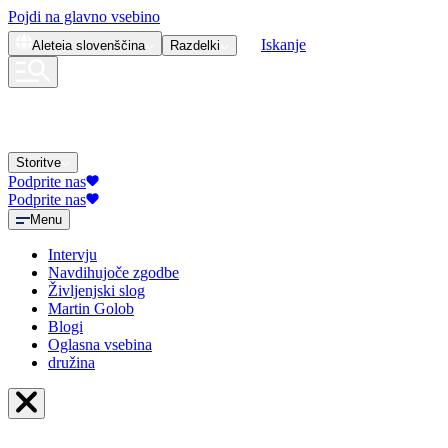
Pojdi na glavno vsebino
Iskanje
Aleteia
slovenščina
Razdelki
Storitve
Podprite nas
Podprite nas
Menu
Intervju
Navdihujoče zgodbe
Življenjski slog
Martin Golob
Blogi
Oglasna vsebina
družina