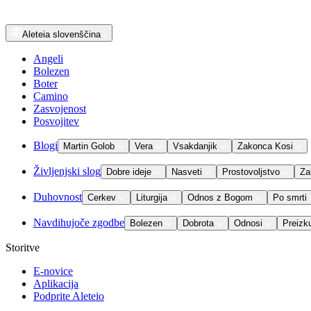
Aleteia
slovenščina
Angeli
Bolezen
Boter
Camino
Zasvojenost
Posvojitev
Blogi
Martin Golob
Vera
Vsakdanjik
Zakonca Kosi
Življenjski slog
Dobre ideje
Nasveti
Prostovoljstvo
Za
Duhovnost
Cerkev
Liturgija
Odnos z Bogom
Po smrti
Navdihujoče zgodbe
Bolezen
Dobrota
Odnosi
Preizk
Storitve
E-novice
Aplikacija
Podprite Aleteio