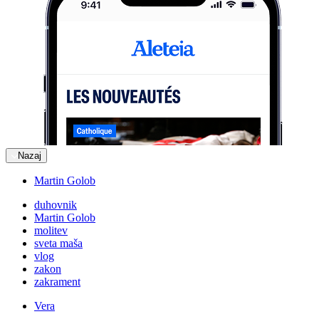
Nazaj
Martin Golob
duhovnik
Martin Golob
molitev
sveta maša
vlog
zakon
zakrament
Vera