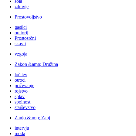
šola
zdravje
Prostovoljstvo
gasilci
oratorij
Prostosrčni
skavti
vzgoja
Zakon &amp; Družina
ločitev
otroci
pričevanje
rojstvo
splav
spolnost
starševstvo
Zanjo &amp; Zanj
intervju
moda