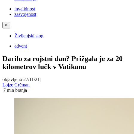
invalidnost
zasvojenost
✕
Življenjski slog
advent
Darilo za rojstni dan? Prižgala je za 20
kilometrov lučk v Vatikanu
objavljeno 27/11/21
|
Lojze Grčman
|
7
min branja