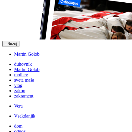
Nazaj
Martin Golob
duhovnik
Martin Golob
molitev
sveta maša
vlog
zakon
zakrament
Vera
Vsakdanjik
dom
odnosi