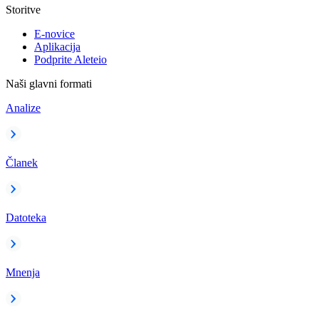
Storitve
E-novice
Aplikacija
Podprite Aleteio
Naši glavni formati
Analize
Članek
Datoteka
Mnenja