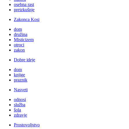
osebna rast
preizkušnje
Zakonca Kosi
dom
družina
Misticizem
otroci
zakon
Dobre ideje
dom
knjige
praznik
Nasveti
odnosi
služba
šola
zdravje
Prostovoljstvo