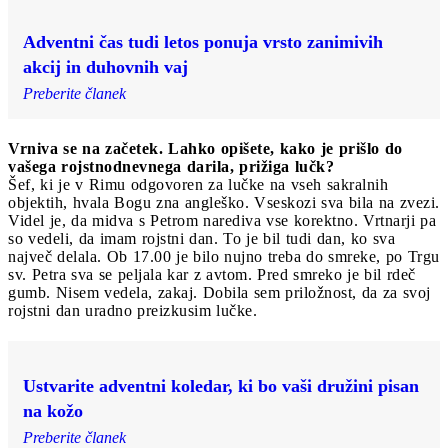
Adventni čas tudi letos ponuja vrsto zanimivih
akcij in duhovnih vaj
Preberite članek
Vrniva se na začetek. Lahko opišete, kako je prišlo do
vašega rojstnodnevnega darila, prižiga lučk?
Šef, ki je v Rimu odgovoren za lučke na vseh sakralnih
objektih, hvala Bogu zna angleško. Vseskozi sva bila na zvezi.
Videl je, da midva s Petrom narediva vse korektno. Vrtnarji pa
so vedeli, da imam rojstni dan. To je bil tudi dan, ko sva
največ delala. Ob 17.00 je bilo nujno treba do smreke, po Trgu
sv. Petra sva se peljala kar z avtom. Pred smreko je bil rdeč
gumb. Nisem vedela, zakaj. Dobila sem priložnost, da za svoj
rojstni dan uradno preizkusim lučke.
Ustvarite adventni koledar, ki bo vaši družini pisan
na kožo
Preberite članek