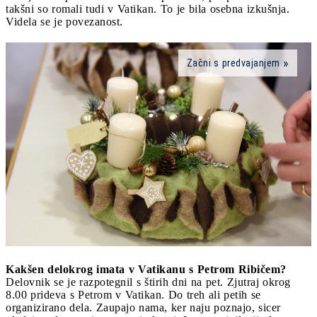
takšni so romali tudi v Vatikan. To je bila osebna izkušnja.
Videla se je povezanost.
Začni s predvajanjem
Kakšen delokrog imata v Vatikanu s Petrom Ribičem?
Delovnik se je razpotegnil s štirih dni na pet. Zjutraj okrog
8.00 prideva s Petrom v Vatikan. Do treh ali petih se
organizirano dela. Zaupajo nama, ker naju poznajo, sicer