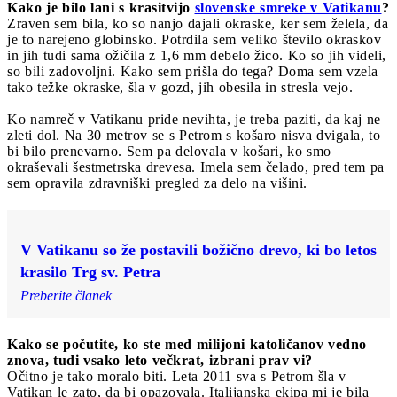
Kako je bilo lani s krasitvijo
slovenske smreke v Vatikanu
?
Zraven sem bila, ko so nanjo dajali okraske, ker sem želela, da
je to narejeno globinsko. Potrdila sem veliko število okraskov
in jih tudi sama ožičila z 1,6 mm debelo žico. Ko so jih videli,
so bili zadovoljni. Kako sem prišla do tega? Doma sem vzela
tako težke okraske, šla v gozd, jih obesila in stresla vejo.
Ko namreč v Vatikanu pride nevihta, je treba paziti, da kaj ne
zleti dol. Na 30 metrov se s Petrom s košaro nisva dvigala, to
bi bilo prenevarno. Sem pa delovala v košari, ko smo
okraševali šestmetrska drevesa. Imela sem čelado, pred tem pa
sem opravila zdravniški pregled za delo na višini.
V Vatikanu so že postavili božično drevo, ki bo letos
krasilo Trg sv. Petra
Preberite članek
Kako se počutite, ko ste med milijoni katoličanov vedno
znova, tudi vsako leto večkrat, izbrani prav vi?
Očitno je tako moralo biti. Leta 2011 sva s Petrom šla v
Vatikan le zato, da bi opazovala. Italijanska ekipa mi je bila