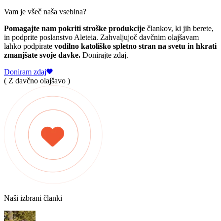
Vam je všeč naša vsebina?
Pomagajte nam pokriti stroške produkcije
člankov, ki jih berete,
in podprite poslanstvo Aleteia. Zahvaljujoč davčnim olajšavam
lahko podpirate
vodilno katoliško spletno stran na svetu in hkrati
zmanjšate svoje davke.
Donirajte zdaj.
Doniram zdaj
( Z davčno olajšavo )
Naši izbrani članki