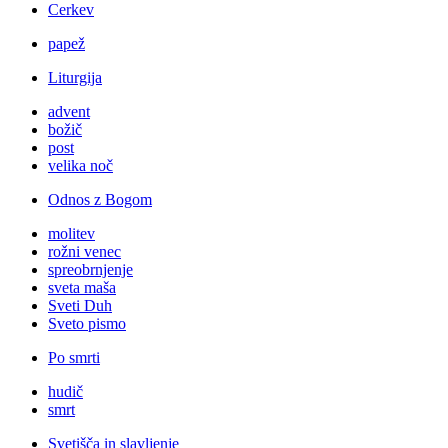
Cerkev
papež
Liturgija
advent
božič
post
velika noč
Odnos z Bogom
molitev
rožni venec
spreobrnjenje
sveta maša
Sveti Duh
Sveto pismo
Po smrti
hudič
smrt
Svetišča in slavljenje