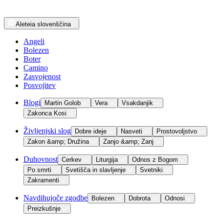
Aleteia
slovenščina
Angeli
Bolezen
Boter
Camino
Zasvojenost
Posvojitev
Blogi
Martin Golob
Vera
Vsakdanjik
Zakonca Kosi
Življenjski slog
Dobre ideje
Nasveti
Prostovoljstvo
Zakon &amp; Družina
Zanjo &amp; Zanj
Duhovnost
Cerkev
Liturgija
Odnos z Bogom
Po smrti
Svetišča in slavljenje
Svetniki
Zakramenti
Navdihujoče zgodbe
Bolezen
Dobrota
Odnosi
Preizkušnje