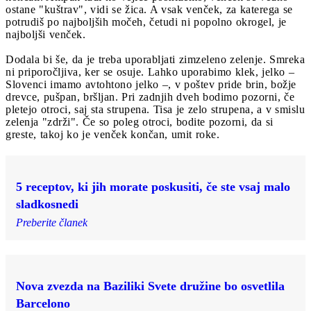
ostane "kuštrav", vidi se žica. A vsak venček, za katerega se
potrudiš po najboljših močeh, četudi ni popolno okrogel, je
najboljši venček.
Dodala bi še, da je treba uporabljati zimzeleno zelenje. Smreka
ni priporočljiva, ker se osuje. Lahko uporabimo klek, jelko –
Slovenci imamo avtohtono jelko –, v poštev pride brin, božje
drevce, pušpan, bršljan. Pri zadnjih dveh bodimo pozorni, če
pletejo otroci, saj sta strupena. Tisa je zelo strupena, a v smislu
zelenja "zdrži". Če so poleg otroci, bodite pozorni, da si
greste, takoj ko je venček končan, umit roke.
5 receptov, ki jih morate poskusiti, če ste vsaj malo
sladkosnedi
Preberite članek
Nova zvezda na Baziliki Svete družine bo osvetlila
Barcelono