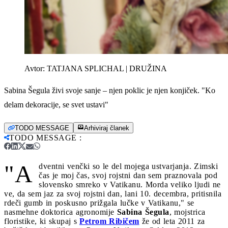
Avtor:
TATJANA SPLICHAL | DRUŽINA
Sabina Šegula živi svoje sanje – njen poklic je njen konjiček. "Ko
delam dekoracije, se svet ustavi"
TODO MESSAGE
Arhiviraj članek
TODO MESSAGE
:
"A
dventni venčki so le del mojega ustvarjanja. Zimski
čas je moj čas, svoj rojstni dan sem praznovala pod
slovensko smreko v Vatikanu. Morda veliko ljudi ne
ve, da sem jaz za svoj rojstni dan, lani 10. decembra, pritisnila
rdeči gumb in poskusno prižgala lučke v Vatikanu," se
nasmehne doktorica agronomije
Sabina Šegula
, mojstrica
floristike, ki skupaj s
Petrom Ribičem
že od leta 2011 za