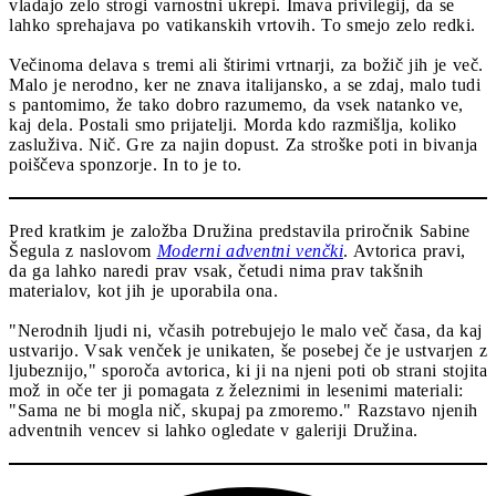
vladajo zelo strogi varnostni ukrepi. Imava privilegij, da se
lahko sprehajava po vatikanskih vrtovih. To smejo zelo redki.
Večinoma delava s tremi ali štirimi vrtnarji, za božič jih je več.
Malo je nerodno, ker ne znava italijansko, a se zdaj, malo tudi
s pantomimo, že tako dobro razumemo, da vsek natanko ve,
kaj dela. Postali smo prijatelji. Morda kdo razmišlja, koliko
zasluživa. Nič. Gre za najin dopust. Za stroške poti in bivanja
poiščeva sponzorje. In to je to.
Pred kratkim je založba Družina predstavila priročnik Sabine
Šegula z naslovom
Moderni adventni venčki
. Avtorica pravi,
da ga lahko naredi prav vsak, četudi nima prav takšnih
materialov, kot jih je uporabila ona.
"Nerodnih ljudi ni, včasih potrebujejo le malo več časa, da kaj
ustvarijo. Vsak venček je unikaten, še posebej če je ustvarjen z
ljubeznijo," sporoča avtorica, ki ji na njeni poti ob strani stojita
mož in oče ter ji pomagata z železnimi in lesenimi materiali:
"Sama ne bi mogla nič, skupaj pa zmoremo." Razstavo njenih
adventnih vencev si lahko ogledate v galeriji Družina.