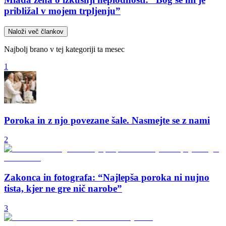
približal v mojem trpljenju”
Naloži več člankov
Najbolj brano v tej kategoriji ta mesec
1
Poroka in z njo povezane šale. Nasmejte se z nami
2
Zakonca in fotografa: “Najlepša poroka ni nujno
tista, kjer ne gre nič narobe”
3