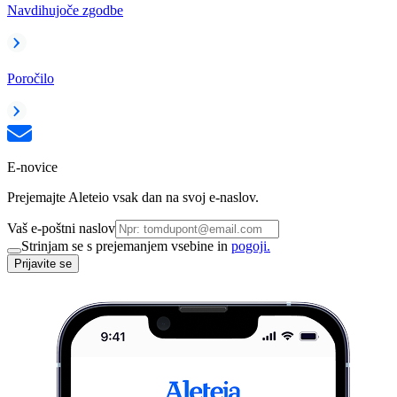
Navdihujoče zgodbe
Poročilo
E-novice
Prejemajte Aleteio vsak dan na svoj e-naslov.
Vaš e-poštni naslov
Strinjam se s prejemanjem vsebine in
pogoji.
Prijavite se