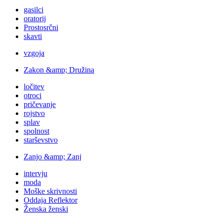
gasilci
oratorij
Prostosrčni
skavti
vzgoja
Zakon &amp; Družina
ločitev
otroci
pričevanje
rojstvo
splav
spolnost
starševstvo
Zanjo &amp; Zanj
intervju
moda
Moške skrivnosti
Oddaja Reflektor
Ženska ženski