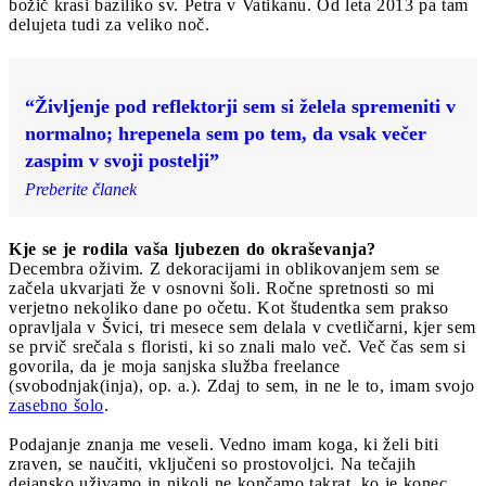
božič krasi baziliko sv. Petra v Vatikanu. Od leta 2013 pa tam
delujeta tudi za veliko noč.
“Življenje pod reflektorji sem si želela spremeniti v
normalno; hrepenela sem po tem, da vsak večer
zaspim v svoji postelji”
Preberite članek
Kje se je rodila vaša ljubezen do okraševanja?
Decembra oživim. Z dekoracijami in oblikovanjem sem se
začela ukvarjati že v osnovni šoli. Ročne spretnosti so mi
verjetno nekoliko dane po očetu. Kot študentka sem prakso
opravljala v Švici, tri mesece sem delala v cvetličarni, kjer sem
se prvič srečala s floristi, ki so znali malo več. Več čas sem si
govorila, da je moja sanjska služba freelance
(svobodnjak(inja), op. a.). Zdaj to sem, in ne le to, imam svojo
zasebno šolo
.
Podajanje znanja me veseli. Vedno imam koga, ki želi biti
zraven, se naučiti, vključeni so prostovoljci. Na tečajih
dejansko uživamo in nikoli ne končamo takrat, ko je konec