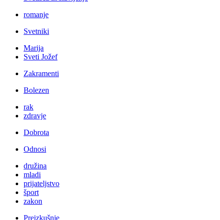
romanje
Svetniki
Marija
Sveti Jožef
Zakramenti
Bolezen
rak
zdravje
Dobrota
Odnosi
družina
mladi
prijateljstvo
šport
zakon
Preizkušnje