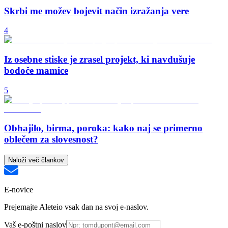
Skrbi me možev bojevit način izražanja vere
4
Iz osebne stiske je zrasel projekt, ki navdušuje
bodoče mamice
5
Obhajilo, birma, poroka: kako naj se primerno
oblečem za slovesnost?
Naloži več člankov
E-novice
Prejemajte Aleteio vsak dan na svoj e-naslov.
Vaš e-poštni naslov