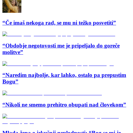
“Če imaš nekoga rad, se mu ni težko posvetiti”
“Obdobje negotovosti me je pripeljalo do goreče
molitve”
“Naredim najbolje, kar lahko, ostalo pa prepustim
Bogu”
“Nikoli ne smemo prehitro obupati nad človekom”
Mlada žena o izkušnji neplodnosti: “Bog se mi je