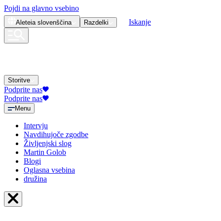
Pojdi na glavno vsebino
Iskanje
Aleteia
slovenščina
Razdelki
Storitve
Podprite nas
Podprite nas
Menu
Intervju
Navdihujoče zgodbe
Življenjski slog
Martin Golob
Blogi
Oglasna vsebina
družina