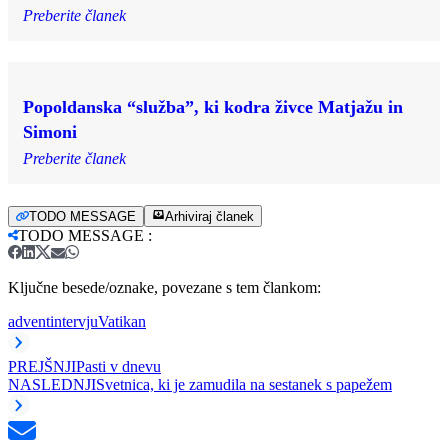
Preberite članek
Popoldanska “služba”, ki kodra živce Matjažu in
Simoni
Preberite članek
TODO MESSAGE
Arhiviraj članek
TODO MESSAGE
:
Ključne besede/oznake, povezane s tem člankom:
advent
intervju
Vatikan
PREJŠNJI
Pasti v dnevu
NASLEDNJI
Svetnica, ki je zamudila na sestanek s papežem