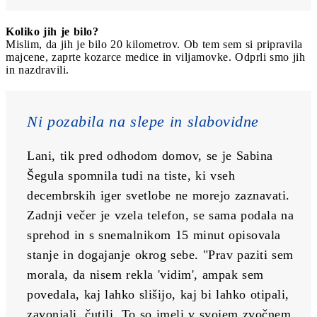
Koliko jih je bilo?
Mislim, da jih je bilo 20 kilometrov. Ob tem sem si pripravila
majcene, zaprte kozarce medice in viljamovke. Odprli smo jih
in nazdravili.
Ni pozabila na slepe in slabovidne
Lani, tik pred odhodom domov, se je Sabina 
Šegula spomnila tudi na tiste, ki vseh 
decembrskih iger svetlobe ne morejo zaznavati. 
Zadnji večer je vzela telefon, se sama podala na 
sprehod in s snemalnikom 15 minut opisovala 
stanje in dogajanje okrog sebe. "Prav paziti sem 
morala, da nisem rekla 'vidim', ampak sem 
povedala, kaj lahko slišijo, kaj bi lahko otipali, 
zavonjali, čutili. To so imeli v svojem zvočnem 