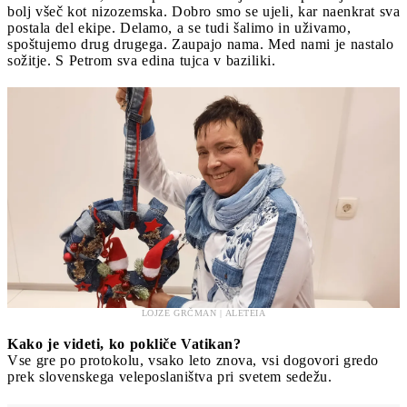
bolj všeč kot nizozemska. Dobro smo se ujeli, kar naenkrat sva
postala del ekipe. Delamo, a se tudi šalimo in uživamo,
spoštujemo drug drugega. Zaupajo nama. Med nami je nastalo
sožitje. S Petrom sva edina tujca v baziliki.
LOJZE GRČMAN | ALETEIA
Kako je videti, ko pokliče Vatikan?
Vse gre po protokolu, vsako leto znova, vsi dogovori gredo
prek slovenskega veleposlaništva pri svetem sedežu.