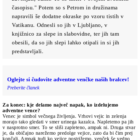
časopisu." Potem so s Petrom in družinama 
napravili še dodatne okraske po vzoru tistih v 
Vatikanu. Odnesli so jih v Ljubljano, v 
knjižnico za slepe in slabovidne, ter jih tam 
obesili, da so jih slepi lahko otipali in si jih 
predstavljali. 
Oglejte si čudovite adventne venčke naših bralcev!
Preberite članek
Za konec: kje delamo največ napak, ko izdelujemo
adventne vence?
Venec je simbol večnega življenja. Vrhovi vejic in zelenja
morajo tako gledati v smer urinega kazalca. Napletemo pa jih
v nasprotno smer. To se sliši zapleteno, ampak ni. Druga stvar
je, da običajno narežemo predolge vejice, zato da bi čim prej
končali. Ampak tudi ko vejice postrižemo, venček še vedno