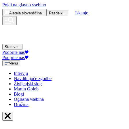
Pojdi na glavno vsebino
Iskanje
Aleteia
slovenščina
Razdelki
Storitve
Podprite nas
Podprite nas
Menu
Intervju
Navdihujoče zgodbe
Življenjski slog
Martin Golob
Blogi
Oglasna vsebina
Družina