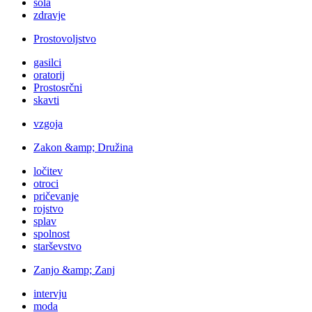
šola
zdravje
Prostovoljstvo
gasilci
oratorij
Prostosrčni
skavti
vzgoja
Zakon &amp; Družina
ločitev
otroci
pričevanje
rojstvo
splav
spolnost
starševstvo
Zanjo &amp; Zanj
intervju
moda