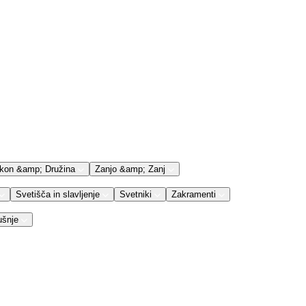
kon &amp; Družina
Zanjo &amp; Zanj
Svetišča in slavljenje
Svetniki
Zakramenti
ušnje