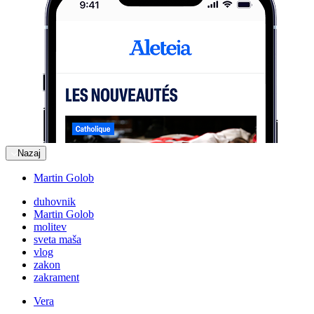
Nazaj
Martin Golob
duhovnik
Martin Golob
molitev
sveta maša
vlog
zakon
zakrament
Vera