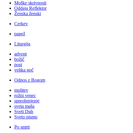
Moške skrivnosti
Oddaja Reflektor
Ženska ženski
Cerkev
papež
Liturgija
advent
božič
post
velika noč
Odnos z Bogom
molitev
rožni venec
spreobrnjenje
sveta maša
Sveti Duh
Sveto pismo
Po smrti