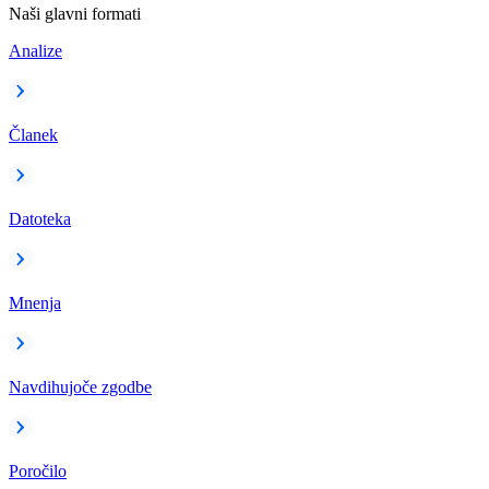
Naši glavni formati
Analize
Članek
Datoteka
Mnenja
Navdihujoče zgodbe
Poročilo