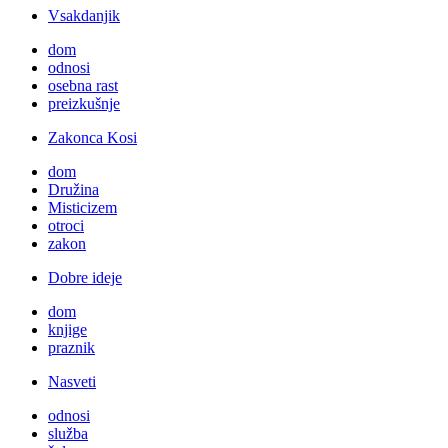
Vsakdanjik
dom
odnosi
osebna rast
preizkušnje
Zakonca Kosi
dom
Družina
Misticizem
otroci
zakon
Dobre ideje
dom
knjige
praznik
Nasveti
odnosi
služba