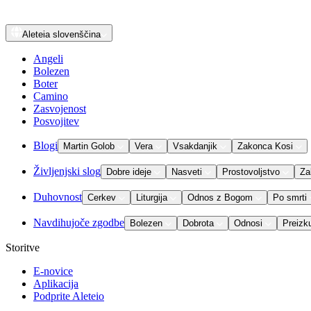
Aleteia
slovenščina
Angeli
Bolezen
Boter
Camino
Zasvojenost
Posvojitev
Blogi
Martin Golob
Vera
Vsakdanjik
Zakonca Kosi
Življenjski slog
Dobre ideje
Nasveti
Prostovoljstvo
Za
Duhovnost
Cerkev
Liturgija
Odnos z Bogom
Po smrti
Navdihujoče zgodbe
Bolezen
Dobrota
Odnosi
Preizk
Storitve
E-novice
Aplikacija
Podprite Aleteio