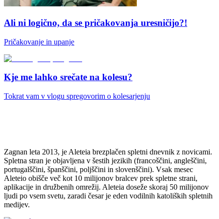
Ali ni logično, da se pričakovanja uresničijo?!
Pričakovanje in upanje
Kje me lahko srečate na kolesu?
Tokrat vam v vlogu spregovorim o kolesarjenju
Zagnan leta 2013, je Aleteia brezplačen spletni dnevnik z novicami.
Spletna stran je objavljena v šestih jezikih (francoščini, angleščini,
portugalščini, španščini, poljščini in slovenščini). Vsak mesec
Aleteio obišče več kot 10 milijonov bralcev prek spletne strani,
aplikacije in družbenih omrežij. Aleteia doseže skoraj 50 milijonov
ljudi po vsem svetu, zaradi česar je eden vodilnih katoliških spletnih
medijev.