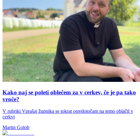
Kako naj se poleti oblečem za v cerkev, če je pa tako
vroče?
V rubriki Vprašaj župnika se tokrat osredotočam na temo oblačil v
cerkvi
Martin Golob