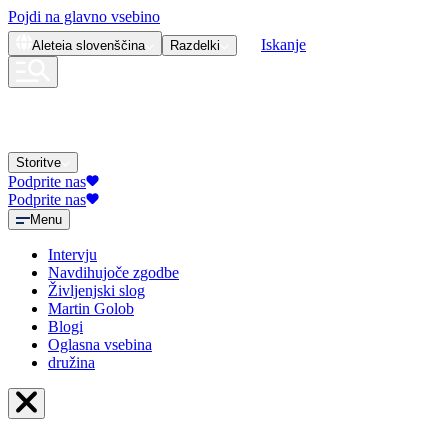
Pojdi na glavno vsebino
Iskanje
Aleteia
slovenščina
Razdelki
Storitve
Podprite nas
Podprite nas
Menu
Intervju
Navdihujoče zgodbe
Življenjski slog
Martin Golob
Blogi
Oglasna vsebina
družina