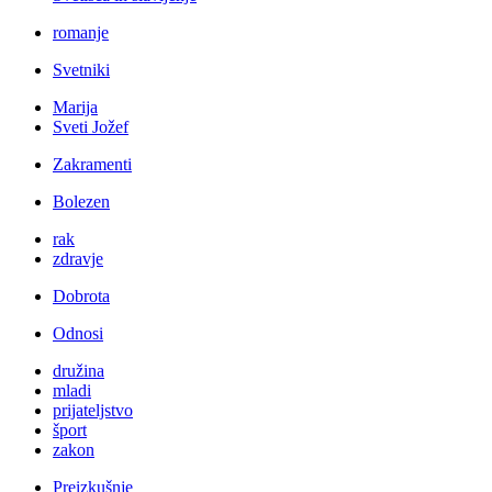
romanje
Svetniki
Marija
Sveti Jožef
Zakramenti
Bolezen
rak
zdravje
Dobrota
Odnosi
družina
mladi
prijateljstvo
šport
zakon
Preizkušnje