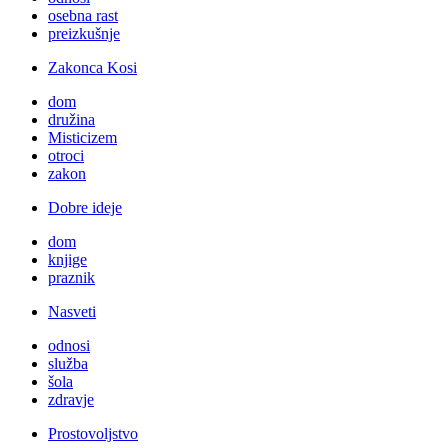
osebna rast
preizkušnje
Zakonca Kosi
dom
družina
Misticizem
otroci
zakon
Dobre ideje
dom
knjige
praznik
Nasveti
odnosi
služba
šola
zdravje
Prostovoljstvo