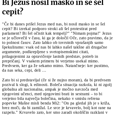
Bi Jezus nosil masko in se šel
cepit?
"Če bi danes prišel Jezus med nas, bi nosil masko in se šel
cepit? Bi izrekal podporo stroki ali šel protestirat pred
parlament? Bi šel očistit kak tempelj?" "Nimam pojma!" Jezus
se je učlovečil v času, ki ga je določil Oče, zato pravimo, da je
to polnost časov. Zato lahko ob tovrstnih vprašanjih samo
špekuliramo: vsak od nas bi lahko našel takšne ali drugačne
argumente, podkrepljene s svetopisemskimi citati,
prilagojenimi za opravičenje lastnih predstav, potreb in
prepričanj. V vsakem primeru bi verjetno usekal mimo.
Predvsem, ker ga že sekamo mimo. Natančneje: ker pustimo,
da nas seka, cepi, deli …
Zato bi si predstavljal (če si že nujno moram), da bi predvsem
pozival k slogi, k edinosti. Boleča situacija razkola, ki ni zgolj
globalna ali nacionalna, ampak je močno navzoča med
njegovimi učenci, med njegovimi brati in sestrami – to bi
verjetno bila največja bolečina, nekako v smislu refrena
popevke Mašne misli benda Mi2: "On pa gledal jih je s križa,
brez moči, da bi zamižal. Le srce je krvavelo, bolj kot rane na
razpelu." Krvavelo zato, ker smo zaradi okoliščin razklani v