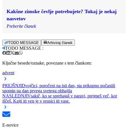
Kakšne zimske čevlje potrebujete? Tukaj je nekaj
nasvetov
Preberite članek
TODO MESSAGE
Arhiviraj članek
TODO MESSAGE
:
Ključne besede/oznake, povezane s tem člankom:
advent
PREJŠNJI
Dvojčici, poročeni na isti dan, sta prikupno počastili
spomin na dan prvega svetega obhajila
NASLEDNJI
Vsakič, ko se sprehajaš v naravi, prejmeš več, kot
iščeš. Kajti iti ven je v resnici iti vase.
E-novice