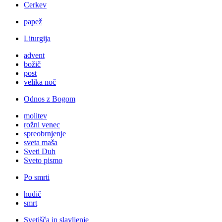
Cerkev
papež
Liturgija
advent
božič
post
velika noč
Odnos z Bogom
molitev
rožni venec
spreobrnjenje
sveta maša
Sveti Duh
Sveto pismo
Po smrti
hudič
smrt
Svetišča in slavljenje