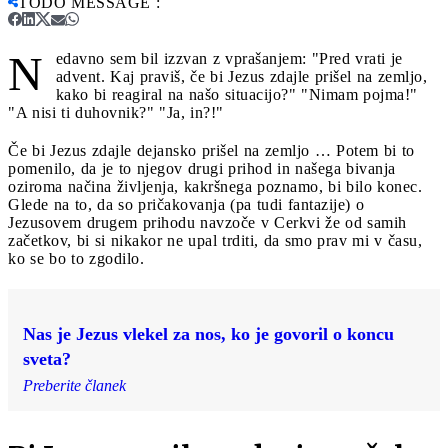
TODO MESSAGE
:
N
edavno sem bil izzvan z vprašanjem: "Pred vrati je
advent. Kaj praviš, če bi Jezus zdajle prišel na zemljo,
kako bi reagiral na našo situacijo?" "Nimam pojma!"
"A nisi ti duhovnik?" "Ja, in?!"
Če bi Jezus zdajle dejansko prišel na zemljo … Potem bi to
pomenilo, da je to njegov drugi prihod in našega bivanja
oziroma načina življenja, kakršnega poznamo, bi bilo konec.
Glede na to, da so pričakovanja (pa tudi fantazije) o
Jezusovem drugem prihodu navzoče v Cerkvi že od samih
začetkov, bi si nikakor ne upal trditi, da smo prav mi v času,
ko se bo to zgodilo.
Nas je Jezus vlekel za nos, ko je govoril o koncu
sveta?
Preberite članek