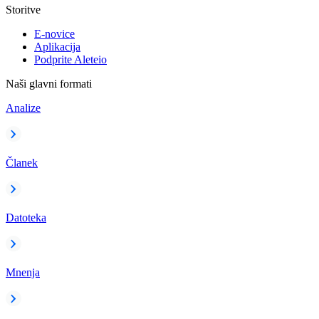
Storitve
E-novice
Aplikacija
Podprite Aleteio
Naši glavni formati
Analize
Članek
Datoteka
Mnenja