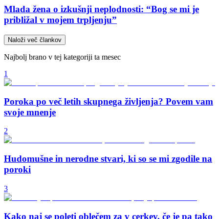
Mlada žena o izkušnji neplodnosti: “Bog se mi je
približal v mojem trpljenju”
Naloži več člankov
Najbolj brano v tej kategoriji ta mesec
1
Poroka po več letih skupnega življenja? Povem vam
svoje mnenje
2
Hudomušne in nerodne stvari, ki so se mi zgodile na
poroki
3
Kako naj se poleti oblečem za v cerkev, če je pa tako