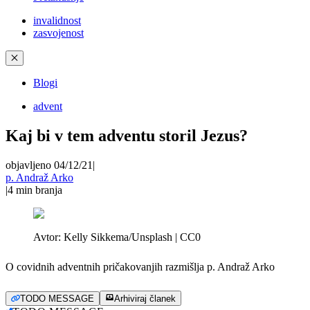
invalidnost
zasvojenost
✕
Blogi
advent
Kaj bi v tem adventu storil Jezus?
objavljeno 04/12/21
|
p. Andraž Arko
|
4
min branja
Avtor:
Kelly Sikkema/Unsplash | CC0
O covidnih adventnih pričakovanjih razmišlja p. Andraž Arko
TODO MESSAGE
Arhiviraj članek