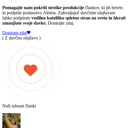
Pomagajte nam pokriti stroške produkcije
člankov, ki jih berete,
in podprite poslanstvo Aleteia. Zahvaljujoč davčnim olajšavam
lahko podpirate
vodilno katoliško spletno stran na svetu in hkrati
zmanjšate svoje davke.
Donirajte zdaj.
Doniram zdaj
( Z davčno olajšavo )
Naši izbrani članki