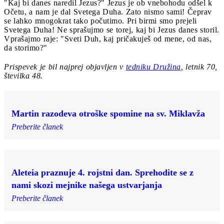
"Kaj bi danes naredil Jezus?" Jezus je ob vnebohodu odšel k
Očetu, a nam je dal Svetega Duha. Zato nismo sami! Čeprav
se lahko mnogokrat tako počutimo. Pri birmi smo prejeli
Svetega Duha! Ne sprašujmo se torej, kaj bi Jezus danes storil.
Vprašajmo raje: "Sveti Duh, kaj pričakuješ od mene, od nas,
da storimo?"
Prispevek je bil najprej objavljen v
tedniku Družina
, letnik 70,
številka 48.
Martin razodeva otroške spomine na sv. Miklavža
Preberite članek
Aleteia praznuje 4. rojstni dan. Sprehodite se z
nami skozi mejnike našega ustvarjanja
Preberite članek