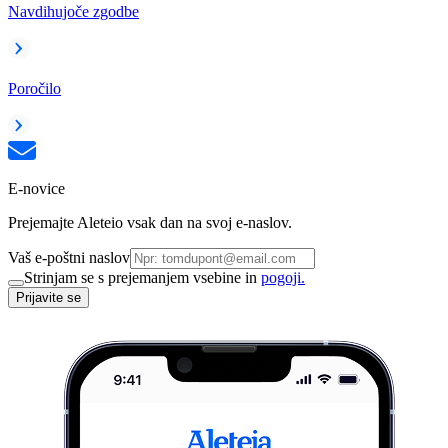
Navdihujoče zgodbe
Poročilo
E-novice
Prejemajte Aleteio vsak dan na svoj e-naslov.
Vaš e-poštni naslov
Strinjam se s prejemanjem vsebine in
pogoji.
Prijavite se