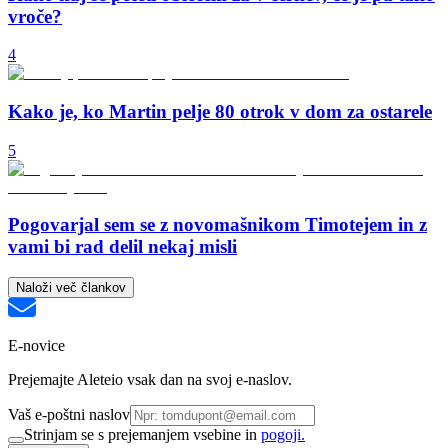
vroče?
4
Kako je, ko Martin pelje 80 otrok v dom za ostarele
5
Pogovarjal sem se z novomašnikom Timotejem in z
vami bi rad delil nekaj misli
Naloži več člankov
E-novice
Prejemajte Aleteio vsak dan na svoj e-naslov.
Vaš e-poštni naslov
Strinjam se s prejemanjem vsebine in
pogoji.