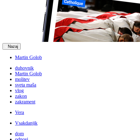
Nazaj
Martin Golob
duhovnik
Martin Golob
molitev
sveta maša
vlog
zakon
zakrament
Vera
Vsakdanjik
dom
odnosi