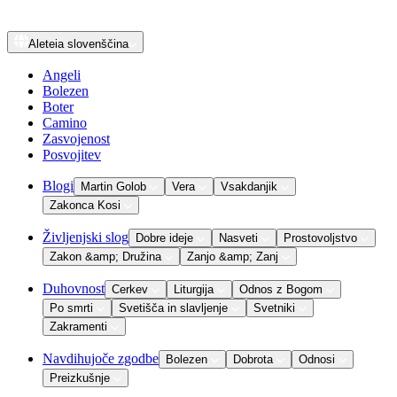
Aleteia
slovenščina
Angeli
Bolezen
Boter
Camino
Zasvojenost
Posvojitev
Blogi
Martin Golob
Vera
Vsakdanjik
Zakonca Kosi
Življenjski slog
Dobre ideje
Nasveti
Prostovoljstvo
Zakon &amp; Družina
Zanjo &amp; Zanj
Duhovnost
Cerkev
Liturgija
Odnos z Bogom
Po smrti
Svetišča in slavljenje
Svetniki
Zakramenti
Navdihujoče zgodbe
Bolezen
Dobrota
Odnosi
Preizkušnje