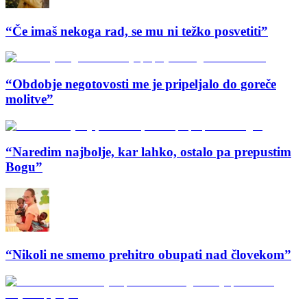
“Če imaš nekoga rad, se mu ni težko posvetiti”
“Obdobje negotovosti me je pripeljalo do goreče
molitve”
“Naredim najbolje, kar lahko, ostalo pa prepustim
Bogu”
“Nikoli ne smemo prehitro obupati nad človekom”