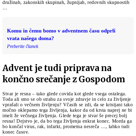
družinah, zakonskih skupinah, župnijah, redovnih skupnostih
…
Komu in čemu bomo v adventnem času odprli
vrata našega doma?
Preberite članek
Advent je tudi priprava na
končno srečanje z Gospodom
Stvar je resna – tako glede covida kot glede vsega ostalega.
Toda ali smo se ob strahu za svoje zdravje in celo za življenje
vprašali o večnem življenju? Včasih se zdi, da se kristjani tako
močno oklepamo tega življenja, kakor da od krsta naprej ne bi
imeli že večnega življenja. Glede tega je stvar še precej bolj
resna! Dejstvo je, da bo tega življenja enkrat konec. Morda ga
bo končal virus, rak, infarkt, prometna nesreča …, lahko tudi
konec časov.