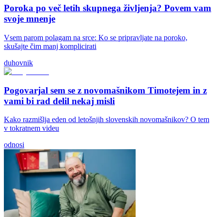
Poroka po več letih skupnega življenja? Povem vam
svoje mnenje
Vsem parom polagam na srce: Ko se pripravljate na poroko,
skušajte čim manj komplicirati
duhovnik
Pogovarjal sem se z novomašnikom Timotejem in z
vami bi rad delil nekaj misli
Kako razmišlja eden od letošnjih slovenskih novomašnikov? O tem
v tokratnem videu
odnosi