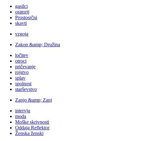
gasilci
oratorij
Prostosrčni
skavti
vzgoja
Zakon &amp; Družina
ločitev
otroci
pričevanje
rojstvo
splav
spolnost
starševstvo
Zanjo &amp; Zanj
intervju
moda
Moške skrivnosti
Oddaja Reflektor
Ženska ženski