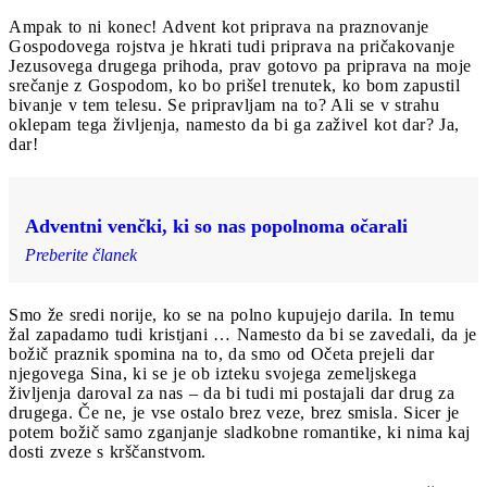
Ampak to ni konec! Advent kot priprava na praznovanje
Gospodovega rojstva je hkrati tudi priprava na pričakovanje
Jezusovega drugega prihoda, prav gotovo pa priprava na moje
srečanje z Gospodom, ko bo prišel trenutek, ko bom zapustil
bivanje v tem telesu. Se pripravljam na to? Ali se v strahu
oklepam tega življenja, namesto da bi ga zaživel kot dar? Ja,
dar!
Adventni venčki, ki so nas popolnoma očarali
Preberite članek
Smo že sredi norije, ko se na polno kupujejo darila. In temu
žal zapadamo tudi kristjani … Namesto da bi se zavedali, da je
božič praznik spomina na to, da smo od Očeta prejeli dar
njegovega Sina, ki se je ob izteku svojega zemeljskega
življenja daroval za nas – da bi tudi mi postajali dar drug za
drugega. Če ne, je vse ostalo brez veze, brez smisla. Sicer je
potem božič samo zganjanje sladkobne romantike, ki nima kaj
dosti zveze s krščanstvom.